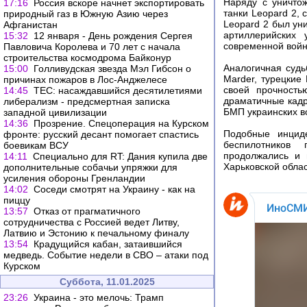
Наряду с уничто
17:16
Россия вскоре начнет экспортировать
танки Leopard 2, 
природный газ в Южную Азию через
Leopard 2 был ун
Афганистан
артиллерийских 
15:32
12 января - День рождения Сергея
современной войн
Павловича Королева и 70 лет с начала
строительства космодрома Байконур
Аналогичная судь
15:00
Голливудская звезда Мэл Гибсон о
Marder, турецкие
причинах пожаров в Лос-Анджелесе
своей прочность
14:45
TEC: насаждавшийся десятилетиями
драматичные кадр
либерализм - предсмертная записка
БМП украинских во
западной цивилизации
14:36
Прозрение. Спецоперация на Курском
Подобные инциде
фронте: русский десант помогает спастись
беспилотников
боевикам ВСУ
продолжались и 
14:11
Специально для RT: Дания купила две
Харьковской облас
дополнительные собачьи упряжки для
усиления обороны Гренландии
14:02
Соседи смотрят на Украину - как на
пиццу
13:57
Отказ от прагматичного
сотрудничества с Россией ведет Литву,
Латвию и Эстонию к печальному финалу
13:54
Крадущийся кабан, затаившийся
медведь. Событие недели в СВО – атаки под
Курском
Суббота, 11.01.2025
23:26
Украина - это мелочь: Трамп