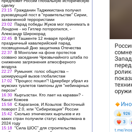
предложит России глобальную историческую
сделку
23:15
Гражданин Таджикистана получил
руководящий пост в "правительстве" Сирии,
захваченной террористами
23:02
Парад победы Жуков мог принимать в
Лондоне - но Гитлер поторопился, -
Александр Широкорад
22:45
В Ташкенте 12 января пройдет
праздничный кавалерийский парад,
посвященный Дню защитника Отечества
22:37
В Монголии на фоне протестов
созвано заседание Чрезвычайного штаба по
снижению загрязнения атмосферного
воздуха
22:27
Румыния: голос общества –
шокирующий вызов глобалистам
17:02
"Процесс пошел"! Цукерберг убрал из
мужских туалетов тампоны для "небинарных
персон"
16:30
Кыргызстан. Кто лает на караван? -
Канат Кожоев
15:58
С.Караганов, И.Козылов: Восточный
поворот 2.0, или "Сибиризация" России
15:42
Сколько этнических кыргызов и из
каких стран получили статус кайрылмана в
2024 году
15:18
"Сила ШОС" для строительства