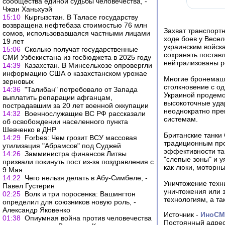
сообщества единой судьбы человечества, -
Чжан Ханьхуэй
15:10
Кыргызстан. В Таласе государству
возвращена нефтебаза стоимостью 76 млн
Захват транспортн
сомов, использовавшаяся частными лицами
ходе боев у Весел
19 лет
украинским войск
15:06
Сколько получат государственные
сохранять постав
СМИ Узбекистана из госбюджета в 2025 году
нейтрализованы р
14:39
Казахстан. В Минсельхозе опровергли
информацию США о казахстанском урожае
Многие бронемаш
зерновых
столкновение с о
14:36
"Талибан" потребовало от Запада
Украиной продемо
выплатить репарации афганцам,
высокоточные уда
пострадавшим за 20 лет военной оккупации
неоднократно пре
14:32
Военнослужащие ВС РФ рассказали
системам.
об освобождении населенного пункта
Шевченко в ДНР
Британские танки 
14:29
Forbes: Чем грозит ВСУ массовая
традиционным про
утилизация "Абрамсов" под Суджей
эффективности так
14:26
Замминистра финансов Литвы
"слепые зоны" и 
призвали покинуть пост из-за поздравления с
как люки, моторн
9 Мая
14:22
Чего нельзя делать в Абу-Симбеле, -
Уничтожение техн
Павел Густерин
уничтожения или з
02:25
Волк и три поросенка: Вашингтон
технологиям, а т
определил для союзников новую роль, -
Александр Яковенко
Источник -
ИноС
01:38
Опиумная война против человечества
Постоянный адрес