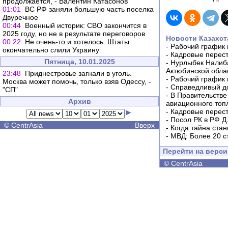
продолжается, - Валентин Катасонов
01:01
ВС РФ заняли большую часть поселка
Двуречное
00:44
Военный историк: СВО закончится в
2025 году, но не в результате переговоров
Новости Казахст
00:22
Не очень-то и хотелось: Штаты
-
Рабочий график 
окончательно слили Украину
-
Кадровые перес
Пятница, 10.01.2025
-
Нурлыбек Налиб
Актюбинской обла
23:48
Приднестровье загнали в уголь.
-
Рабочий график 
Москва может помочь, только взяв Одессу, -
-
Справедливый до
"СП"
-
В Правительстве
Архив
авиационного топ
-
Кадровые перес
-
Посол РК в РФ Д
©
CentrAsia
Вверх
-
Когда тайна ста
-
МВД: Более 20 с
Перейти на верс
©
CentrAsia