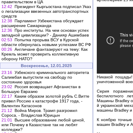
правительством в ЦА
12:42
Президент Кыргызстана подписал Указ
о легализации ввезенных автотранспортных
средств
12:38
Парламент Узбекистана обсуждает
расширение Самарканда
12:36
Про институты. На чем основан успех
западной цивилизации? - Данияр Ашимбаев
02:53
Попытка прорыва ВСУ в Курской
области обернулась новыми успехами ВС РФ
00:26
Англичане фантазируют на тему: Как
Кремль может проверить коллективную
оборону НАТО?
Воскресенье, 12.01.2025
23:16
Узбекского криминального авторитета
Никакой пощады!
Салимбая выпустили на свободу по
уничтоженной воен
состоянию здоровья
23:02
Россия возвращает Афганистан в
Серия поражени
Большую Евразию
беспилотного ле
22:17
Каким образом золотой рубль С.Витте
Машины Bradley о
привел Россию к катастрофе 1917 года, -
й украинской мех
Валентин Катасонов
машины Bradley и 
21:12
Война Миров. Трамп разгромил
Сороса, - Владислав Юрицын
К ноябрю точные 
21:01
Высшее образование любой ценой,
машин Bradley и 
или Почему в Казахстане так не любят
колледжи?