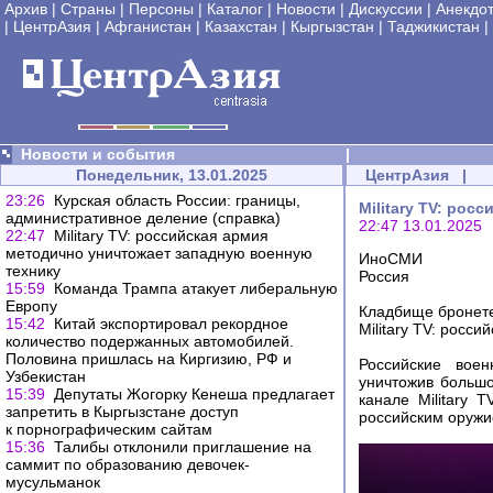
Архив
|
Страны
|
Персоны
|
Каталог
|
Новости
|
Дискуссии
|
Анекдо
|
ЦентрАзия
|
Афганистан
|
Казахстан
|
Кыргызстан
|
Таджикистан
|
Новости и события
|
Понедельник, 13.01.2025
ЦентрАзия
|
23:26
Курская область России: границы,
Military TV: ро
административное деление (справка)
22:47 13.01.2025
22:47
Military TV: российская армия
методично уничтожает западную военную
ИноСМИ
технику
Россия
15:59
Команда Трампа атакует либеральную
Европу
Кладбище бронет
15:42
Китай экспортировал рекордное
Military TV: росс
количество подержанных автомобилей.
Половина пришлась на Киргизию, РФ и
Российские воен
Узбекистан
уничтожив большо
15:39
Депутаты Жогорку Кенеша предлагает
канале Military 
запретить в Кыргызстане доступ
российским оружи
к порнографическим сайтам
15:36
Талибы отклонили приглашение на
саммит по образованию девочек-
мусульманок