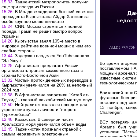
15:33
Ташкентский метрополитен получил
еще три поезда из России
15:26
В Молдове задержан бывший советник
президента Кыргызстана Айдар Халиков за
особо крупное мошенничество
15:24
CNN: Москва стремится к полной
победе. Трамп не решит быстро вопрос
Украины
14:26
Кыргызстан занял 105-е место в
мировом рейтинге военной мощи: в чем его
слабые стороны
13:44
Задержан владелец YouTube-канала
"Эл Уксун"
Во время вторжен
13:28
Афганистан предлагает России
поставляемом НАТ
организовать транзит сжиженного газа в
мощный арсенал з
страны Юго-Восточной Азии
известные систем
13:02
Чистый приток денежных переводов в
технологическом 
Кыргызстан увеличился на 20% за неполный
2024 год
Британский танк C
12:58
В Афганистане запретили "Китаб ат-
фугасные боеприпа
Таухид" - главный ваххабитский магнум опус
поставив под со
12:50
Нейтралитет оказался поводом для
13 ноября, свид
укрепления культа личности "второго
Challenger.
Туркменбаши"
12:48
Казахстан. В северной части
ВСУ потеряли ам
Аральского моря увеличился объем воды
Abrams был уни
12:45
Таджикистан признали страной с
установки "Мста
самым неразвитым электронным
артиллерией 29 и