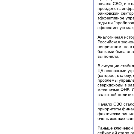
начала СВО, и с н
преодолеть инфра
банковский секто
эффективное упра
годы ни "пробивов
эффективную мак
Аналогичная исто
Российская эконо
неприятном, но в 
банками была анал
вы поняли.
В ситуации стабил
ЦБ основными угр
(которое, к слову
проблемы управле
сверхдоходы в ра
механизма ФНБ. О
валютной политики
Начало СВО стал
приоритеты финан
фактически лишил
очень жестких са
Раньше ключевой 
сейчас ей стало р