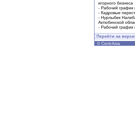
игорного бизнеса
-
Рабочий график 
-
Кадровые перес
-
Нурлыбек Налиб
Актюбинской обла
-
Рабочий график 
Перейти на верс
©
CentrAsia