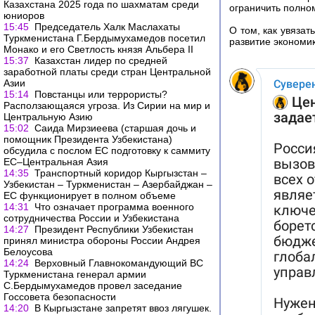
Казахстана 2025 года по шахматам среди
ограничить полно
юниоров
15:45
Председатель Халк Маслахаты
О том, как увяза
Туркменистана Г.Бердымухамедов посетил
развитие экономи
Монако и его Светлость князя Альбера II
15:37
Казахстан лидер по средней
заработной платы среди стран Центральной
Азии
15:14
Повстанцы или террористы?
Расползающаяся угроза. Из Сирии на мир и
Центральную Азию
15:02
Саида Мирзиеева (старшая дочь и
помощник Президента Узбекистана)
обсудила с послом ЕС подготовку к саммиту
ЕС–Центральная Азия
14:35
Транспортный коридор Кыргызстан –
Узбекистан – Туркменистан – Азербайджан –
ЕС функционирует в полном объеме
14:31
Что означает программа военного
сотрудничества России и Узбекистана
14:27
Президент Республики Узбекистан
принял министра обороны России Андрея
Белоусова
14:24
Верховный Главнокомандующий ВС
Туркменистана генерал армии
С.Бердымухамедов провел заседание
Госсовета безопасности
14:20
В Кыргызстане запретят ввоз лягушек.