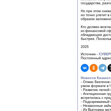
государства, разг
Но при этом снижа
но точно улетит в
образом заложенн
Кто должен возгла
из финансовой сф
обладающее доста
быстрее. Поскольк
2025
Источник -
СУВЕР
Постоянный адрес
Новости Казахст
-
Олжас Бектенов 
узком формате в 
-
Развитие легкой
-
Агитационная гр
встретилась с пр
-
Подозреваемый в
-
Незаконные займ
-
Из Вьетнама экс