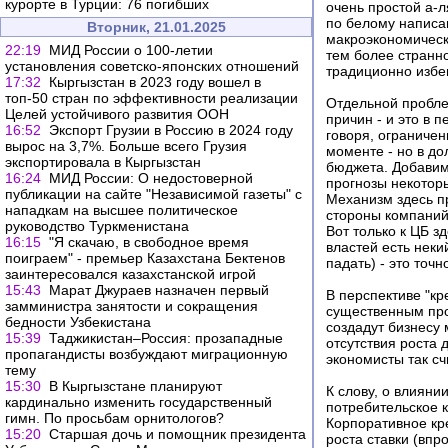
курорте в Турции: 76 погибших
очень простой а-л
по белому написан
Вторник, 21.01.2025
макроэкономическу
22:19
МИД России о 100-летии
тем более странно
установления советско-японских отношений
традиционно избе
17:32
Кыргызстан в 2023 году вошел в
топ-50 стран по эффективности реализации
Отдельной проблем
Целей устойчивого развития ООН
причин - и это в 
16:52
Экспорт Грузии в Россию в 2024 году
говоря, ограничен
вырос на 3,7%. Больше всего Грузия
моменте - но в д
экспортировала в Кыргызстан
бюджета. Добавим
16:24
МИД России: О недостоверной
прогнозы некотор
публикации на сайте "Независимой газеты" с
Механизм здесь п
нападкам на высшее политическое
стороны компаний
руководство Туркменистана
Вот только к ЦБ 
16:15
"Я скачаю, в свободное время
властей есть неки
поиграем" - премьер Казахстана Бектенов
падать) - это точ
заинтересовался казахстанской игрой
15:43
Марат Джураев назначен первый
В перспективе "кр
замминистра занятости и сокращения
существенным про
бедности Узбекистана
создадут бизнесу 
15:39
Таджикистан–Россия: прозападные
отсутствия роста 
пропагандисты возбуждают миграционную
экономисты так сч
тему
15:30
В Кыргызстане планируют
К слову, о влияни
кардинально изменить государственный
потребительское 
гимн. По просьбам орнитологов?
Корпоративное кре
15:20
Старшая дочь и помощник президента
роста ставки (впр