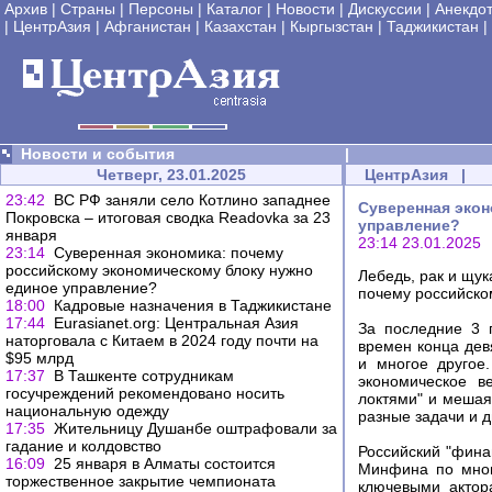
Архив
|
Страны
|
Персоны
|
Каталог
|
Новости
|
Дискуссии
|
Анекдо
|
ЦентрАзия
|
Афганистан
|
Казахстан
|
Кыргызстан
|
Таджикистан
|
Новости и события
|
Четверг, 23.01.2025
ЦентрАзия
|
23:42
ВС РФ заняли село Котлино западнее
Суверенная экон
Покровска – итоговая сводка Readovka за 23
управление?
января
23:14 23.01.2025
23:14
Суверенная экономика: почему
российскому экономическому блоку нужно
Лебедь, рак и щук
единое управление?
почему российско
18:00
Кадровые назначения в Таджикистане
17:44
Eurasianet.org: Центральная Азия
За последние 3 
наторговала с Китаем в 2024 году почти на
времен конца дев
$95 млрд
и многое другое
17:37
В Ташкенте сотрудникам
экономическое в
госучреждений рекомендовано носить
локтями" и мешая
национальную одежду
разные задачи и д
17:35
Жительницу Душанбе оштрафовали за
гадание и колдовство
Российский "фина
16:09
25 января в Алматы состоится
Минфина по мног
торжественное закрытие чемпионата
ключевыми актор