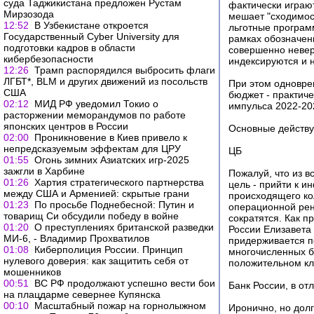
суда Таджикистана предложен Рустам
фактически играют
Мирзозода
мешает "сходимос
12:52
В Узбекистане откроется
льготные програм
Государственный Cyber University для
рамках обозначенн
подготовки кадров в области
совершенно невер
кибербезопасности
индексируются и н
12:26
Трамп распорядился выбросить флаги
ЛГБТ*, BLM и других движений из посольств
При этом одновре
США
бюджет - практич
02:12
МИД РФ уведомил Токио о
импульса 2022-20
расторжении меморандумов по работе
японских центров в России
Основные действ
02:00
Проникновение в Киев привело к
непредсказуемым эффектам для ЦРУ
ЦБ
01:55
Огонь зимних Азиатских игр-2025
зажгли в Харбине
Пожалуй, что из в
01:26
Хартия стратегического партнерства
цель - прийти к и
между США и Арменией: скрытые грани
происходящего кол
01:23
По просьбе Поднебесной: Путин и
операционной рен
товарищ Си обсудили победу в войне
сократятся. Как 
01:20
О преступлениях британской разведки
России Елизавета 
МИ-6, - Владимир Прохватилов
придерживается п
01:08
Киберполиция России. Принцип
многочисленных б
нулевого доверия: как защитить себя от
положительном кл
мошенников
00:51
ВС РФ продолжают успешно вести бои
Банк России, в от
на плацдарме севернее Купянска
00:10
Масштабный пожар на горнолыжном
Иронично, но дол