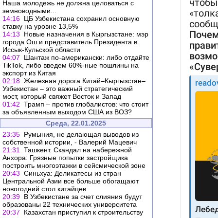
Наша молодежь не должна целоваться с
земноводными...
14:16
ЦБ Узбекистана сохранил основную
ставку на уровне 13,5%
14:13
Новые назначения в Кыргызстане: мэр
города Ош и представитель Президента в
Иссык-Кульской области
04:07
Шантаж по-американски: либо отдайте
TikTok, либо введем 60%-ные пошлины на
экспорт из Китая
02:18
Железная дорога Китай–Кыргызстан–
Узбекистан – это важный стратегический
мост, который свяжет Восток и Запад
01:42
Трамп – против глобалистов: что стоит
за объявленным выходом США из ВОЗ?
Среда, 22.01.2025
23:35
Румыния, не делающая выводов из
собственной истории, - Валерий Мацевич
21:31
Ташкент. Скандал на набережной
Анхора: Грязные попытки застройщика
построить многоэтажки в сейсмической зоне
20:43
Синьхуа: Деликатесы из стран
Центральной Азии все больше обогащают
новогодний стол китайцев
20:39
В Узбекистане за счет слияния будут
образованы 22 технических университета
20:37
Казахстан приступил к строительству