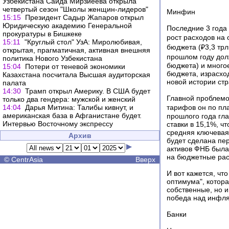
Узбекистана Саида Мирзиеева открыла
четвертый сезон "Школы женщин-лидеров"
Минфин
15:15
Президент Садыр Жапаров открыл
Юридическую академию Генеральной
Последние 3 года
прокуратуры в Бишкеке
рост расходов на 
15:11
"Круглый стол" УзА: Миролюбивая,
бюджета (₽3,3 трл
открытая, прагматичная, активная внешняя
прошлом году дол
политика Нового Узбекистана
бюджета) и много
15:04
Потери от теневой экономики
бюджета, израсхо
Казахстана посчитала Высшая аудиторская
новой истории ст
палата
14:30
Трамп открыл Америку. В США будет
Главной проблемой
только два гендера: мужской и женский
14:04
Дарья Митина: Талибы кивнут, и
тарифов он по пла
американская база в Афганистане будет.
прошлого года гла
Интервью Восточному экспрессу
ставки в 15,1%, ч
средняя ключевая 
Архив
будет сделана пер
активов ФНБ была 
на бюджетные рас
©
CentrAsia
Вверх
И вот кажется, чт
оптимума", котора
собственные, но и
победа над инфля
Банки