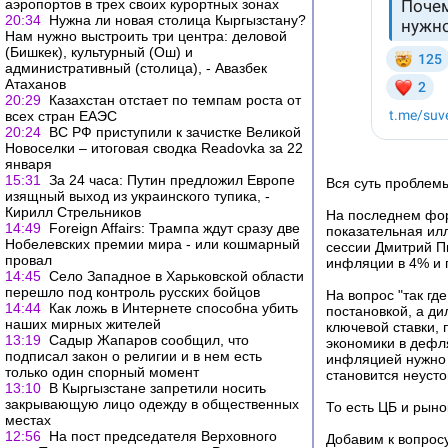
аэропортов в трех своих курортных зонах
20:34
Нужна ли новая столица Кыргызстану?
Нам нужно выстроить три центра: деловой
(Бишкек), культурный (Ош) и
административный (столица), - Авазбек
Атаханов
20:29
Казахстан отстает по темпам роста от
всех стран ЕАЭС
20:24
ВС РФ приступили к зачистке Великой
Новоселки – итоговая сводка Readovka за 22
января
15:31
За 24 часа: Путин предложил Европе
Вся суть проблем
изящный выход из украинского тупика, -
Кирилл Стрельников
На последнем фору
14:49
Foreign Affairs: Трампа ждут сразу две
показательная ил
Нобелевских премии мира - или кошмарный
сессии Дмитрий Пь
провал
инфляции в 4% и 
14:45
Село Западное в Харьковской области
перешло под контроль русских бойцов
На вопрос "так гд
14:44
Как ложь в Интернете способна убить
постановкой, а д
наших мирных жителей
ключевой ставки,
13:19
Садыр Жапаров сообщил, что
экономики в дефл
подписал закон о религии и в нем есть
инфляцией нужно 
только один спорный момент
становится неуст
13:10
В Кыргызстане запретили носить
закрывающую лицо одежду в общественных
То есть ЦБ и рын
местах
12:56
На пост председателя Верховного
Добавим к вопрос