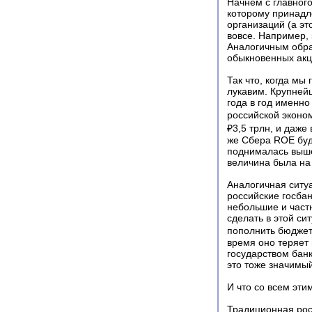
Начнем с главног
которому принадл
организаций (а эт
вовсе. Например,
Аналогичным обра
обыкновенных акци
Так что, когда мы
лукавим. Крупнейш
года в год именн
российской эконом
₽3,5 трлн, и даже 
же Сбера ROE буд
поднималась выше 
величина была на
Аналогичная ситуа
российские госба
небольшие и частн
сделать в этой си
пополнить бюджет 
время оно теряет 
государством банк
это тоже значимы
И что со всем эти
Традиционная рос