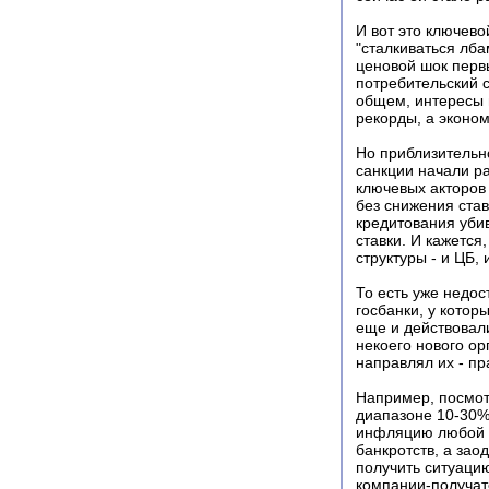
И вот это ключево
"сталкиваться лба
ценовой шок перв
потребительский 
общем, интересы 
рекорды, а эконом
Но приблизительно
санкции начали р
ключевых акторов
без снижения став
кредитования уби
ставки. И кажетс
структуры - и ЦБ,
То есть уже недос
госбанки, у кото
еще и действовали
некоего нового ор
направлял их - пр
Например, посмотр
диапазоне 10-30%
инфляцию любой ц
банкротств, а за
получить ситуаци
компании-получате