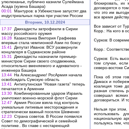
улюлюканье, публично казнили Сулеймана
блокировать, их 
Асада (кузена Башара)
договорятся о том
00:01
Мантуров: в Узбекистане запустят два
что это им выгод
индустриальных парка при участии России
все время действу
Вторник, 10.12.2024
Все зависит от Ту
17:37
Джихадисты затрофеили в Сирии
Корр.: На кого в 
массу российского оружия
16:28
Казахстанка Виктория Графеева
Сурков: В совреме
впервые стала чемпионкой Азии по боксу
15:41
Депутат Иванов: ВСУ развернули
Корр.: Соответств
концлагеря в Суджанском районе
15:31
Джихадисты назначили премьер-
Сурков: Есть выс
министром Сирии своего сподвижника,
том случае, есл
относительно вменяемого и адекватного -
северо-востоке С
инженера Башира
13:44
На Александрию! РосАрмия начала
Пока об этом гов
освобождать Сумскую область
Дамаск и побережь
13:41
Антипутинская "Новая газета" теперь
коалиция тоже до
печатается в Армении
разная степень р
13:30
Комбинированным ударом Израиль
совершал всяких
уничтожил военно-морской флот Сирии
договориться. И т
12:47
Армия России взяла под контроль
уникальные литиевые месторождения и
Нельзя при этом,
стратегически важный поселок Шевченко
использовать д
12:23
Страна советов. В России появился
национальную арм
Совет по демографической и семейной
пользуясь тем, чт
политике.. Во главе с нестареющей