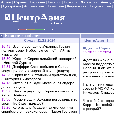
Архив
|
Страны
|
Персоны
|
Каталог
|
Новости
|
Дискуссии
|
Анекдо
|
ЦентрАзия
|
Афганистан
|
Казахстан
|
Кыргызстан
|
Таджикистан
|
Новости и события
|
Среда, 11.12.2024
ЦентрАзия
|
16:43
Все по сценарию Украины: Грузия
Ждет ли Сирию л
получит свою "Небесную сотню", - Айнур
15:30 11.12.2024
Курманов
15:30
Ждет ли Сирию ливийский сценарий?
Ждет ли Сирию ли
- Николай Сурков
Москва поддержив
14:31
Джеффри Сакс: события в Сирии
Первый шок от с
могут привести к мировой войне (видео)
разгрома правите
14:23
Сирия все. Остальным приготовиться,
возможного разви
- Виктория Никифорова
14:13
Интернет в Таджикистане: от лидера
На эту тему наш
до аутсайдера
совета ИМЭМО им
13:37
Шакалы рвут труп Сирии на части, -
Николаем Сурков
Asharq Al-Awsat
13:36
Русские ушли, Абхазия погрузилась во
Что собой сегодн
мрак. Что будет дальше?
Корр.: Что собой
13:26
Кого из аль-Асадов и за что казнили
сценарий?
сирийские оппозиционеры, - Павел Густерин