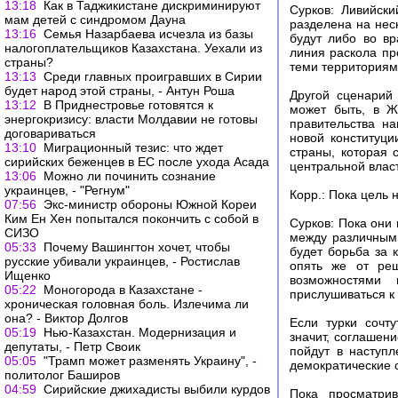
13:18
Как в Таджикистане дискриминируют
Сурков: Ливийски
мам детей с синдромом Дауна
разделена на нес
13:16
Семья Назарбаева исчезла из базы
будут либо во в
налогоплательщиков Казахстана. Уехали из
линия раскола пр
страны?
теми территориям
13:13
Среди главных проигравших в Сирии
будет народ этой страны, - Антун Роша
Другой сценарий
13:12
В Приднестровье готовятся к
может быть, в Ж
энергокризису: власти Молдавии не готовы
правительства на
договариваться
новой конституц
13:10
Миграционный тезис: что ждет
страны, которая 
сирийских беженцев в ЕС после ухода Асада
центральной влас
13:06
Можно ли починить сознание
украинцев, - "Регнум"
Корр.: Пока цель 
07:56
Экс-министр обороны Южной Кореи
Ким Ен Хен попытался покончить с собой в
Сурков: Пока они 
СИЗО
между различными
05:33
Почему Вашингтон хочет, чтобы
будет борьба за 
русские убивали украинцев, - Ростислав
опять же от ре
Ищенко
возможностями
05:22
Моногорода в Казахстане -
прислушиваться к
хроническая головная боль. Излечима ли
она? - Виктор Долгов
Если турки сочт
05:19
Нью-Казахстан. Модернизация и
значит, соглашени
депутаты, - Петр Своик
пойдут в наступ
05:05
"Трамп может разменять Украину", -
демократические 
политолог Баширов
04:59
Сирийские джихадисты выбили курдов
Пока просматрив