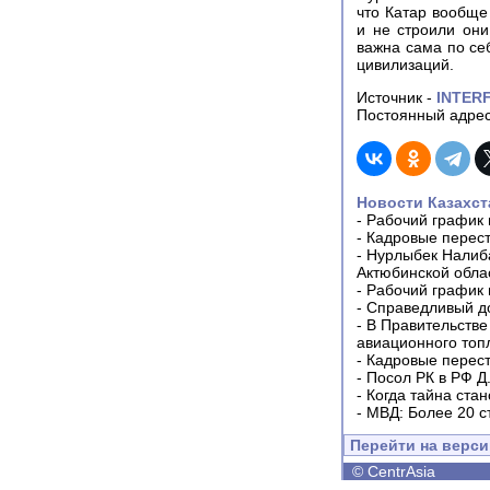
что Катар вообще 
и не строили они
важна сама по себ
цивилизаций.
Источник -
INTER
Постоянный адрес
Новости Казахст
-
Рабочий график 
-
Кадровые перес
-
Нурлыбек Налиб
Актюбинской обла
-
Рабочий график 
-
Справедливый до
-
В Правительстве
авиационного топ
-
Кадровые перес
-
Посол РК в РФ Д
-
Когда тайна ста
-
МВД: Более 20 с
Перейти на верс
©
CentrAsia