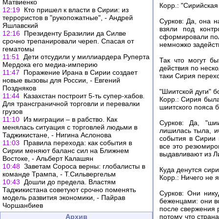
Матвиенко
Корр.: "Сирийска
12:19
Кто пришел к власти в Сирии: из
террористов в "рукопожатные", - Андрей
Сурков: Да, она 
Яшлавский
взяли под конт
12:16
Президенту Бразилии да Силве
сформировали по
срочно трепанировали череп. Спасая от
немножко задейст
гематомы
11:51
Дети отсудили у миллиардера Руперта
Так что могут б
Мердока его медиа-империю
действия по неско
11:47
Поражение Ирана в Сирии создает
таки Сирия перех
новые вызовы для России, - Евгений
Поздняков
"Шиитской дуги" б
11:44
Казахстан построит 5-ть супер-хабов.
Корр.: Сирия был
Для трансграничной торговли и перевалки
шиитского пояса б
грузов
11:10
Из миграции – в рабство. Как
Сурков: Да, "ши
менялась ситуация с торговлей людьми в
лишилась тыла, и
Таджикистане, - Нигина Аслонова
события в Сирии 
11:03
Правила перехода: как события в
все это резюмиров
Сирии меняют баланс сил на Ближнем
выдавливают из Л
Востоке, - Альберт Калашян
10:48
Заветам Сороса верны: глобалисты в
Куда денутся сир
команде Трампа, - Т.Сильвергельм
Корр.: Ничего не
10:43
Дошли до предела. Властям
Таджикистана советуют срочно поменять
Сурков: Они нику
модель развития экономики, - Пайрав
беженцами: они вс
Чоршанбиев
после свержения р
Архив
потому что стран