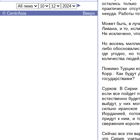
остались только
практически отсу
©
CentrAsia
Вверх
некуда. Работы т
Может быть, в луч
Ливана, и то, есл
Не исключено, что
Но восемь миллио
либо обосновались
где угодно, но 
количества людей,
Помимо Турции ес
Корр.: Как будут
государствами?
Сурков: В Сирии 
если все пойдет п
естественно буде
выйдут, у них мо
сильно иранское 
Иорданией, пото
придут к ним, и 
свержения короле
Сейчас все эти в
что Сирия, учиты