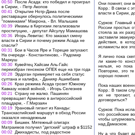
00:50
После Асада: кто победил и проиграл
Они помнят, они в
в Сирии, - Петр Акопов
Корр.: В связи с 
00:41
Открытие Нотр-Дама после
власти в Сирии, д
реставрации обернулось политическими
"поминками" Макрона, - Вл. Малышев
Сурков: Главный 
00:39
Имамы в Киргизии легализовали
России простых о
проституцию, - депутат Айсулуу Мамашова
стояла за их раз
00:36
Игорь Левитас: Кто заказал смену
заставили эвакуир
власти в Сирии и почему режим Асада не
действия, в кот
спасли?
исламисты все это
00:31
Бои в Часов Яре и Торецке затухают.
На очереди - Константиново, - Радомир
Я лично пока ске
Маркуш
ли какие-то кон
00:30
Кувейтец Хайсам Аль-Гайс
нельзя, но пока
переизбран генсеком ОПЕК еще на три года
Повторяю, это те
00:28
Эрдоган примеряет на себя статус
хорошо помнят.
султана и халифа, - Данияр Ашимбаев
00:26
Крах режима Асада грозит Южному
Пока наших военны
Кавказу новой войной, - Игорь Селезнев
Корр.: В таком сл
00:21
Страну не жалко. Пашинян
их не трогают, 
превращает Армению в антироссийский
договориться?
плацдарм, - Г.Мирзаян
00:19
Урановый гигант из Канады:
Сурков: Пока исла
Транскаспийский маршрут в обход России
что российские в
оказался ненадежным
чтобы штурмовать
00:09
Бишкек. Мятежный олигарх
над Дамаском.
Матраимов получил "детский" штраф в $1152
00:02
Джихадисты, под радостное
Ну а что будет д