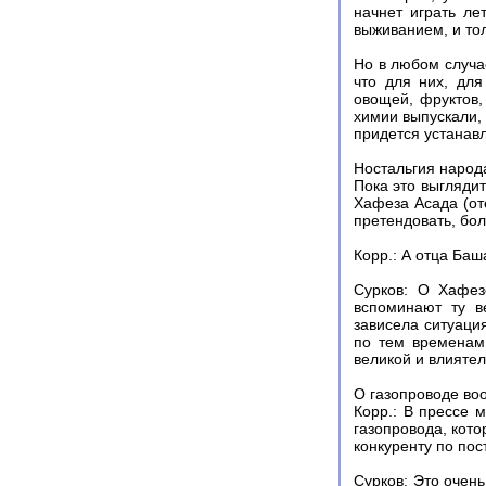
начнет играть ле
выживанием, и то
Но в любом случа
что для них, дл
овощей, фруктов,
химии выпускали, 
придется устанавл
Ностальгия народ
Пока это выглядит
Хафеза Асада (оте
претендовать, бол
Корр.: А отца Ба
Сурков: О Хафез
вспоминают ту в
зависела ситуаци
по тем временам,
великой и влиятел
О газопроводе во
Корр.: В прессе 
газопровода, кото
конкуренту по пос
Сурков: Это очен