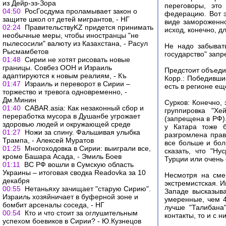
из Дейр-эз-Зора
переговоры, это
04:50
РосГосдума проламывает закон о
федерацию. Вот э
защите школ от детей мигрантов, - НГ
виде замороженн
02:24
ПравительствуKZ придется принимать
исход, конечно, д
необычные меры, чтобы иностранцы "не
пылесосили" валюту из Казахстана, - Расул
Не надо забыват
Рысмамбетов
государство" запр
01:48
Сирии не хотят рисовать новые
границы. Совбез ООН и Израиль
Предстоит объеди
адаптируются к новым реалиям, - Къ
Корр.: Победивши
01:47
Израиль и переворот в Сирии –
есть в регионе ещ
торжество и тревога одновременно, -
Дм.Минин
Сурков: Конечно, 
01:40
CABAR.asia: Как незаконный сбор и
группировка "Хе
переработка мусора в Душанбе угрожает
(запрещена в РФ).
здоровью людей и окружающей среде
у Катара тоже б
01:27
Ножи за спину. Фальшивая улыбка
разгромлена прав
Трампа, - Алексей Муратов
все больше и бол
01:25
Многоходовка в Сирии: выиграли все,
сказать, что "Н
кроме Башара Асада, - Эмиль Боев
Турции или очень 
01:11
ВС РФ вошли в Сумскую область
Украины – итоговая сводка Readovka за 10
Несмотря на смен
декабря
экстремистская. И
00:55
Нетаньяху зачищает "старую Сирию".
Западе высказыва
Израиль хозяйничает в буферной зоне и
умеренные, чем 4
бомбит арсеналы соседа, - НГ
лучше "Талибана
00:54
Кто и что стоит за оглушительным
контакты, то и с 
успехом боевиков в Сирии? - Ю.Кузнецов