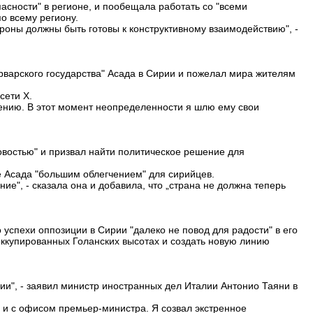
асности" в регионе, и пообещала работать со "всеми
о всему региону.
роны должны быть готовы к конструктивному взаимодействию", -
варского государства" Асада в Сирии и пожелал мира жителям
сети X.
пению. В этот момент неопределенности я шлю ему свои
востью" и призвал найти политическое решение для
 Асада "большим облегчением" для сирийцев.
ие", - сказала она и добавила, что „страна не должна теперь
успехи оппозиции в Сирии "далеко не повод для радости" в его
оккупированных Голанских высотах и создать новую линию
ии", - заявил министр иностранных дел Италии Антонио Таяни в
е и с офисом премьер-министра. Я созвал экстренное