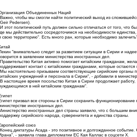
Организация Объединенных Наций
"Важно, чтобы мы смогли найти политический выход из сложившейс
(Geir Pedersen).
"И этот политический путь должен сильно отличаться от того, что б
где мы действительно сосредоточимся на необходимости единства, 
и свою территорию". Есть много ран, которые необходимо залечить"
Китай
Пекин "внимательно следит за развитием ситуации в Сирии и надеет
говорится в заявлении министерства иностранных дел.
"Правительство Китая активно помогает китайским гражданам, же
поддерживает контакт с китайскими гражданами, которые остаются в
"Мы настоятельно призываем соответствующие сирийские органы п
китайских учреждений и персонала в Сирии", - добавили в министер
"В настоящее время посольство Китая в Сирии продолжает работу
нуждающимся в ней китайским гражданам".
Египет
Египет призвал все стороны в Сирии сохранить функционирование г
министерстве иностранных дел.
Министерство иностранных дел страны заявило, что с большим вни
поддержку сирийского народа, суверенитета и единства страны.
Европейский союз
"Конец диктатуры Асада - это позитивное и долгожданное событие. 
Ирана", - заявила глава дипломатии ЕС Кая Каллас в соцсети X.