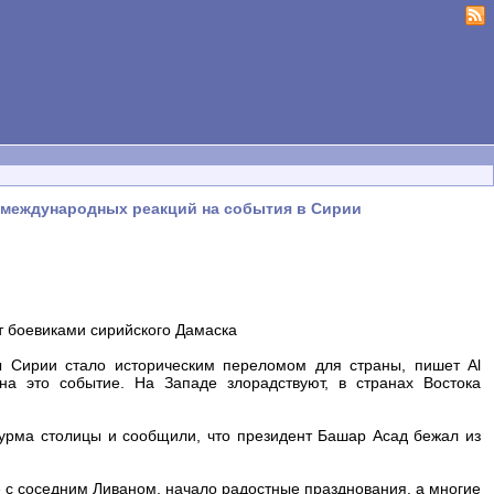
у международных реакций на события в Сирии
т боевиками сирийского Дамаска
ы Сирии стало историческим переломом для страны, пишет Al
на это событие. На Западе злорадствуют, в странах Востока
урма столицы и сообщили, что президент Башар Асад бежал из
е с соседним Ливаном, начало радостные празднования, а многие