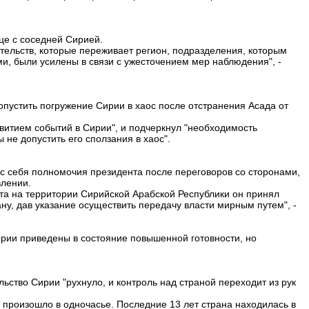
ице с соседней Сирией.
ятельств, которые переживает регион, подразделения, которым
и, были усилены в связи с ужесточением мер наблюдения", -
опустить погружение Сирии в хаос после отстранения Асада от
звитием событий в Сирии", и подчеркнул "необходимость
 не допустить его сползания в хаос".
с себя полномочия президента после переговоров со сторонами,
влении.
та на территории Сирийской Арабской Республики он принял
ну, дав указание осуществить передачу власти мирным путем", -
Сирии приведены в состояние повышенной готовности, но
ьство Сирии "рухнуло, и контроль над страной переходит из рук
е произошло в одночасье. Последние 13 лет страна находилась в