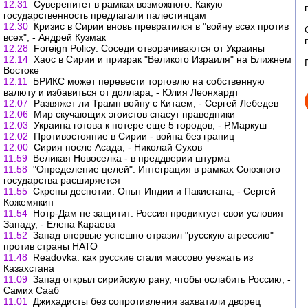
12:31
Суверенитет в рамках возможного. Какую
государственность предлагали палестинцам
12:30
Кризис в Сирии вновь превратился в "войну всех против
всех", - Андрей Кузмак
12:28
Foreign Policy: Соседи отворачиваются от Украины
12:14
Хаос в Сирии и призрак "Великого Израиля" на Ближнем
Востоке
12:11
БРИКС может перевести торговлю на собственную
валюту и избавиться от доллара, - Юлия Леонхардт
12:07
Развяжет ли Трамп войну с Китаем, - Сергей Лебедев
12:06
Мир скучающих эгоистов спасут праведники
12:03
Украина готова к потере еще 5 городов, - Р.Маркуш
12:02
Противостояние в Сирии - война без границ
12:00
Сирия после Асада, - Николай Сухов
11:59
Великая Новоселка - в преддверии штурма
11:58
"Определение целей". Интеграция в рамках Союзного
государства расширяется
11:55
Скрепы деспотии. Опыт Индии и Пакистана, - Сергей
Кожемякин
11:54
Нотр-Дам не защитит: Россия продиктует свои условия
Западу, - Елена Караева
11:52
Запад впервые успешно отразил "русскую агрессию"
против страны НАТО
11:48
Readovka: как русские стали массово уезжать из
Казахстана
11:09
Запад открыл сирийскую рану, чтобы ослабить Россию, -
Самих Сааб
11:01
Джихадисты без сопротивления захватили дворец