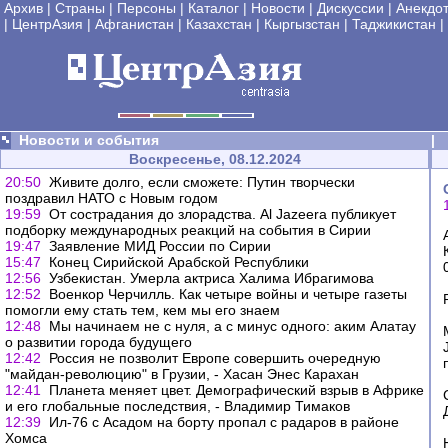
Архив
|
Страны
|
Персоны
|
Каталог
|
Новости
|
Дискуссии
|
Анекдо
|
ЦентрАзия
|
Афганистан
|
Казахстан
|
Кыргызстан
|
Таджикистан
|
Новости и события
|
Воскресенье, 08.12.2024
20:50
Живите долго, если сможете: Путин творчески
поздравил НАТО с Новым годом
19:59
От сострадания до злорадства. Al Jazeera публикует
подборку международных реакций на события в Сирии
19:47
Заявление МИД России по Сирии
15:47
Конец Сирийской Арабской Республики
12:56
Узбекистан. Умерла актриса Халима Ибрагимова
12:52
Военкор Черчилль. Как четыре войны и четыре газеты
помогли ему стать тем, кем мы его знаем
12:48
Мы начинаем не с нуля, а с минус одного: аким Алатау
о развитии города будущего
12:42
Россия не позволит Европе совершить очередную
"майдан-революцию" в Грузии, - Хасан Энес Карахан
12:41
Планета меняет цвет. Демографический взрыв в Африке
и его глобальные последствия, - Владимир Тимаков
12:39
Ил-76 с Асадом на борту пропал с радаров в районе
Хомса