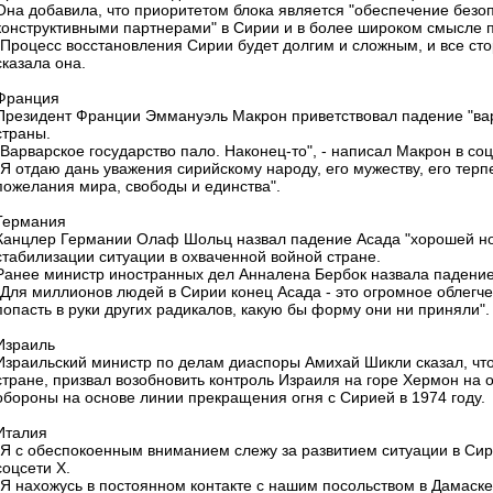
Она добавила, что приоритетом блока является "обеспечение безоп
конструктивными партнерами" в Сирии и в более широком смысле п
"Процесс восстановления Сирии будет долгим и сложным, и все сто
сказала она.
Франция
Президент Франции Эммануэль Макрон приветствовал падение "вар
страны.
"Варварское государство пало. Наконец-то", - написал Макрон в соц
"Я отдаю дань уважения сирийскому народу, его мужеству, его тер
пожелания мира, свободы и единства".
Германия
Канцлер Германии Олаф Шольц назвал падение Асада "хорошей но
стабилизации ситуации в охваченной войной стране.
Ранее министр иностранных дел Анналена Бербок назвала падение
"Для миллионов людей в Сирии конец Асада - это огромное облегчен
попасть в руки других радикалов, какую бы форму они ни приняли".
Израиль
Израильский министр по делам диаспоры Амихай Шикли сказал, что 
стране, призвал возобновить контроль Израиля на горе Хермон на 
обороны на основе линии прекращения огня с Сирией в 1974 году.
Италия
"Я с обеспокоенным вниманием слежу за развитием ситуации в Сир
соцсети X.
"Я нахожусь в постоянном контакте с нашим посольством в Дамаск