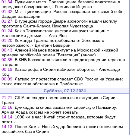
01:34
Пушечное мясо. Превращение базовой подготовки в
передовое базирование, - Ростислав Ищенко
01:32
Мы - цивилизация. Россия возвращается к самой себе, -
Вардан Багдасарян
01:27
В турецком городе Демре археологи нашли могилу
прототипа Санта-Клауса Николая Чудотворца
01:24
Как в Таджикистане дискриминируют женщин с
маленькими детьми . -: Asia-Plus
01:20
Команда Трампа потребовала от Зеленского
невозможного, - Дмитрий Бавырин
00:43
Алексей Иванов презентует на Московской книжной
ярмарке non/fictio№ роман "Вегетация" (анонс)
00:35
В КНБ Казахстана заявили о предотвращении терактов
в стране
00:19
Катастрофа в Сирии набирает обороты, - Александр
Коц
00:09
Латвию от протестов спасает СВО России на Украине:
стала известна обстановка в Прибалтике
Суббота, 07.12.2024
21:21
США не следует вмешиваться в ситуацию в Сирии -
Трамп
21:16
Джихадисты снова захватили сирийскую Пальмиру.
Армия Асада совсем не хочет воевать
14:14
1000 км в час: Китай строит поезда, которые будут
летать
14:13
После Хамы. Новый удар боевиков грозит отсечением
российских баз в Сирии