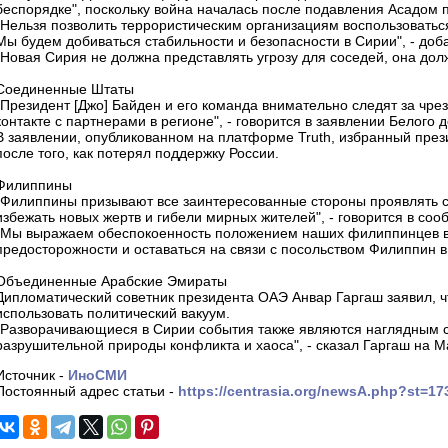
беспорядке", поскольку война началась после подавления Асадом п
"Нельзя позволить террористическим организациям воспользоватьс
Мы будем добиваться стабильности и безопасности в Сирии", - доб
"Новая Сирия не должна представлять угрозу для соседей, она долж
Соединенные Штаты
"Президент [Джо] Байден и его команда внимательно следят за чр
контакте с партнерами в регионе", - говорится в заявлении Белого 
В заявлении, опубликованном на платформе Truth, избранный прези
после того, как потерял поддержку России.
Филиппины
"Филиппины призывают все заинтересованные стороны проявлять с
избежать новых жертв и гибели мирных жителей", - говорится в со
"Мы выражаем обеспокоенность положением наших филиппинцев в
предосторожности и оставаться на связи с посольством Филиппин в
Объединенные Арабские Эмираты
Дипломатический советник президента ОАЭ Анвар Гаргаш заявил, 
использовать политический вакуум.
"Разворачивающиеся в Сирии события также являются наглядным с
разрушительной природы конфликта и хаоса", - сказал Гаргаш на 
Источник -
ИноСМИ
Постоянный адрес статьи -
https://centrasia.org/newsA.php?st=1