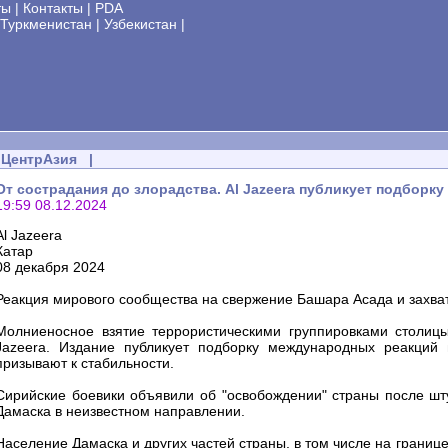
ты
|
Контакты
|
PDA
Туркменистан
|
Узбекистан
|
ЦентрАзия
|
От сострадания до злорадства. Al Jazeera публикует подборк
19:59 08.12.2024
Al Jazeera
Катар
08 декабря 2024
Реакция мирового сообщества на свержение Башара Асада и захва
Молниеносное взятие террористическими группировками столиц
Jazeera. Издание публикует подборку международных реакций 
призывают к стабильности.
Сирийские боевики объявили об "освобождении" страны после шт
Дамаска в неизвестном направлении.
Население Дамаска и других частей страны, в том числе на границ