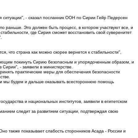
я ситуации", - сказал посланник ООН по Сирии Гейр Педерсен
ыло раньше. Это должен быть процесс, в котором участвуют все, и
стабильности, где Сирия сможет восстановить свой суверенитет
.
ся, что страна как можно скорее вернется к стабильности",
лающим покинуть Сирию безопасным и упорядоченным образом, и
 Сирии", - заявили в министерстве.
ринять практические меры для обеспечения безопасности
стве.
, и мы будем и дальше оказывать всестороннюю помощь
осударства и национальных институтов, заявили в египетском
манием следит за развитием ситуации, подтверждая свою
Оно также показывает слабость сторонников Асада - России и