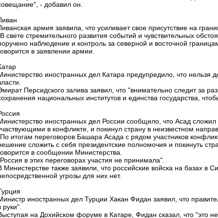
совещание", - добавил он.
Ливан
Ливанская армия заявила, что усиливает свое присутствие на гран
"В свете стремительного развития событий и чувствительных обсто
поручено наблюдение и контроль за северной и восточной границам
говорится в заявлении армии.
Катар
Министерство иностранных дел Катара предупредило, что нельзя д
власти.
Эмират Персидского залива заявил, что "внимательно следит за ра
сохранения национальных институтов и единства государства, чтобы
Россия
Министерство иностранных дел России сообщило, что Асад сложил 
участвующими в конфликте, и покинул страну в неизвестном напра
"По итогам переговоров Башара Асада с рядом участников конфлик
решение сложить с себя президентские полномочия и покинуть стра
говорится в сообщении Министерства.
"Россия в этих переговорах участия не принимала".
В Министерстве также заявили, что российские войска на базах в 
непосредственной угрозы для них нет.
Турция
Министр иностранных дел Турции Хакан Фидан заявил, что правител
в руки".
Выступая на Дохийском форуме в Катаре, Фидан сказал, что "это н