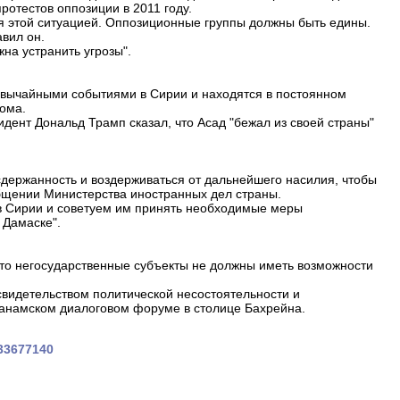
ротестов оппозиции в 2011 году.
я этой ситуацией. Оппозиционные группы должны быть едины.
авил он.
на устранить угрозы".
езвычайными событиями в Сирии и находятся в постоянном
дома.
дент Дональд Трамп сказал, что Асад "бежал из своей страны"
держанность и воздерживаться от дальнейшего насилия, чтобы
общении Министерства иностранных дел страны.
 Сирии и советуем им принять необходимые меры
 Дамаске".
что негосударственные субъекты не должны иметь возможности
видетельством политической несостоятельности и
Манамском диалоговом форуме в столице Бахрейна.
733677140