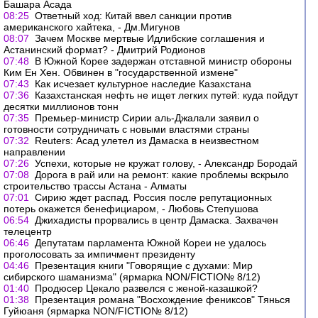
Башара Асада
08:25
Ответный ход: Китай ввел санкции против
американского хайтека, - Дм.Мигунов
08:07
Зачем Москве мертвые Идлибские соглашения и
Астанинский формат? - Дмитрий Родионов
07:48
В Южной Корее задержан отставной министр обороны
Ким Ен Хен. Обвинен в "государственной измене"
07:43
Как исчезает культурное наследие Казахстана
07:36
Казахстанская нефть не ищет легких путей: куда пойдут
десятки миллионов тонн
07:35
Премьер-министр Сирии аль-Джалали заявил о
готовности сотрудничать с новыми властями страны
07:32
Reuters: Асад улетел из Дамаска в неизвестном
направлении
07:26
Успехи, которые не кружат голову, - Александр Бородай
07:08
Дорога в рай или на ремонт: какие проблемы вскрыло
строительство трассы Астана - Алматы
07:01
Сирию ждет распад. Россия после репутационных
потерь окажется бенефициаром, - Любовь Степушова
06:54
Джихадисты прорвались в центр Дамаска. Захвачен
телецентр
06:46
Депутатам парламента Южной Кореи не удалось
проголосовать за импичмент президенту
04:46
Презентация книги "Говорящие с духами: Мир
сибирского шаманизма" (ярмарка NON/FICTIO№ 8/12)
01:40
Продюсер Цекало развелся с женой-казашкой?
01:38
Презентация романа "Восхождение фениксов" Тянься
Гуйюаня (ярмарка NON/FICTIO№ 8/12)