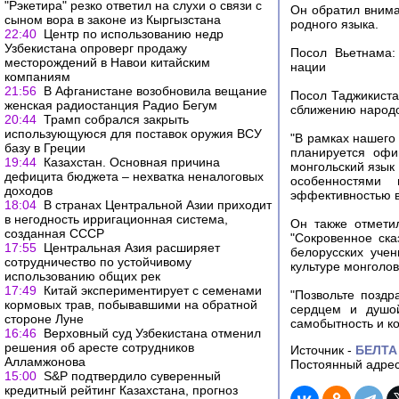
"Рэкетира" резко ответил на слухи о связи с
Он обратил внима
сыном вора в законе из Кыргызстана
родного языка.
22:40
Центр по использованию недр
Узбекистана опроверг продажу
Посол Вьетнама:
месторождений в Навои китайским
нации
компаниям
21:56
В Афганистане возобновила вещание
Посол Таджикиста
женская радиостанция Радио Бегум
сближению народ
20:44
Трамп собрался закрыть
использующуюся для поставок оружия ВСУ
"В рамках нашего
базу в Греции
планируется офи
19:44
Казахстан. Основная причина
монгольский язык
дефицита бюджета – нехватка неналоговых
особенностями
доходов
эффективностью в
18:04
В странах Центральной Азии приходит
в негодность ирригационная система,
Он также отмети
созданная СССР
"Сокровенное ска
17:55
Центральная Азия расширяет
белорусских учен
сотрудничество по устойчивому
культуре монголов
использованию общих рек
17:49
Китай экспериментирует с семенами
"Позвольте поздр
кормовых трав, побывавшими на обратной
сердцем и душой
стороне Луне
самобытность и к
16:46
Верховный суд Узбекистана отменил
решения об аресте сотрудников
Источник -
БЕЛТА
Алламжонова
Постоянный адрес
15:00
S&P подтвердило суверенный
кредитный рейтинг Казахстана, прогноз