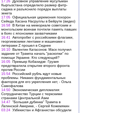
17:26
Духовное управление мусульман
Кыргызстана определило размер фитр-
садака и разъяснило порядок выплаты
зекета
17:05
Официальная церемония похорон
Сейеда Хасана Насруллы в Бейруте (видео)
16:58
В Китае на мемориале советским и
монгольским воинам почтили память павших
в боях с японскими захватчиками
16:41
Автопробег с российскими флагами,
георгиевскими лентами и машинами с
литерами Z прошел в Сиднее
16:10
Валентин Катасонов: Маск получил
задание от Трампа начать "раскопки" по
помощи Украине. Кто следующий?
16:05
Премьер Кобахидзе: Грузия
предотвратила открытие второго фронта
против России
15:54
Российский рубль ждут новые
проблемы. Никаких фундаментальных
факторов для его укрепления нет, - Ольга
Самофалова
14:50
Экономическая дипломатия:
Сотрудничество Турции с тюркскими
странами Центральной Азии
14:47
"Большая дубинка" Трампа в
Латинской Америке, - Сергей Кожемякин
03:24
Узбекистан и Афганистан обсудили