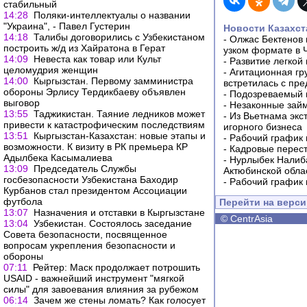
стабильный
14:28
Поляки-интеллектуалы о названии
"Украина", - Павел Густерин
Новости Казахст
14:18
Талибы договорились c Узбекистаном
-
Олжас Бектенов 
построить ж/д из Хайратона в Герат
узком формате в 
14:09
Невеста как товар или Культ
-
Развитие легкой
целомудрия женщин
-
Агитационная гр
14:00
Кыргызстан. Первому замминистра
встретилась с пр
обороны Эрлису Тердикбаеву объявлен
-
Подозреваемый в
выговор
-
Незаконные займ
13:55
Таджикистан. Таяние ледников может
-
Из Вьетнама экс
привести к катастрофическим последствиям
игорного бизнеса
13:51
Кыргызстан-Казахстан: новые этапы и
-
Рабочий график 
возможности. К визиту в РК премьера КР
-
Кадровые перес
Адылбека Касымалиева
-
Нурлыбек Налиб
13:09
Председатель Службы
Актюбинской обла
госбезопасности Узбекистана Баходир
-
Рабочий график 
Курбанов стал президентом Ассоциации
футбола
Перейти на верс
13:07
Назначения и отставки в Кыргызстане
©
CentrAsia
13:04
Узбекистан. Состоялось заседание
Совета безопасности, посвященное
вопросам укрепления безопасности и
обороны
07:11
Рейтер: Маск продолжает потрошить
USAID - важнейший инструмент "мягкой
силы" для завоевания влияния за рубежом
06:14
Зачем же стены ломать? Как голосует