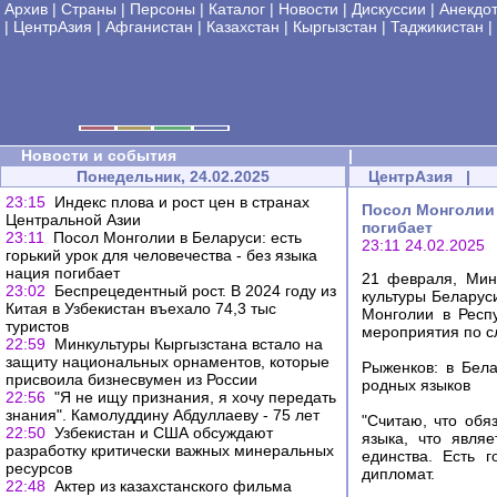
Архив
|
Страны
|
Персоны
|
Каталог
|
Новости
|
Дискуссии
|
Анекдо
|
ЦентрАзия
|
Афганистан
|
Казахстан
|
Кыргызстан
|
Таджикистан
|
Новости и события
|
Понедельник, 24.02.2025
ЦентрАзия
|
23:15
Индекс плова и рост цен в странах
Посол Монголии 
Центральной Азии
погибает
23:11
Посол Монголии в Беларуси: есть
23:11 24.02.2025
горький урок для человечества - без языка
нация погибает
21 февраля, Мин
23:02
Беспрецедентный рост. В 2024 году из
культуры Белару
Китая в Узбекистан въехало 74,3 тыс
Монголии в Респ
туристов
мероприятия по с
22:59
Минкультуры Кыргызстана встало на
защиту национальных орнаментов, которые
Рыженков: в Бел
присвоила бизнесвумен из России
родных языков
22:56
"Я не ищу признания, я хочу передать
знания". Камолуддину Абдуллаеву - 75 лет
"Считаю, что обя
22:50
Узбекистан и США обсуждают
языка, что являе
разработку критически важных минеральных
единства. Есть г
ресурсов
дипломат.
22:48
Актер из казахстанского фильма