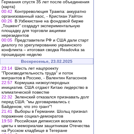
Германия спустя 35 лет после объединения
(карта)
00:42
Контрреволюция Трампа: аккуратно
организованный хаос, - Кристиан Уайтон
00:26
В Узбекистане на фондовой бирже
„Тошкент" создадут экспериментальную
площадку для торговли акциями
нерезидентов
00:05
Представители РФ и США дали старт
диалогу по урегулированию украинского
конфликта – итоговая сводка Readovka за
прошедшую неделю
Воскресенье, 23.02.2025
23:14
Шесть лет нацпроекту
"Производительность труда" и поток
мигрантов в Россию, - Валентин Катасонов
22:57
Кормушка низкоуглеродных
инициатив. США отдают Китаю лидерство в
климатической повестке
22:32
Зеленский отказался признавать долг
перед США: "мы договаривались с
Байденом, что это грант"!
21:41
Выборы в Германии. Шольц признал
поражение социал-демократов
19:50
Российская дипмиссия возложила
цветы к мемориалам защитникам Отечества
на Русском кладбище в Тегеране