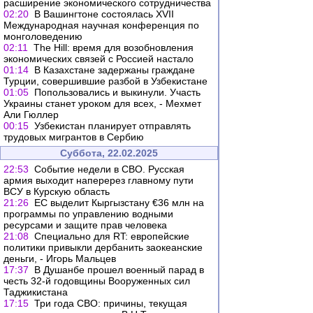
расширение экономического сотрудничества
02:20
В Вашингтоне состоялась XVII
Международная научная конференция по
монголоведению
02:11
The Hill: время для возобновления
экономических связей с Россией настало
01:14
В Казахстане задержаны граждане
Турции, совершившие разбой в Узбекистане
01:05
Попользовались и выкинули. Участь
Украины станет уроком для всех, - Мехмет
Али Гюллер
00:15
Узбекистан планирует отправлять
трудовых мигрантов в Сербию
Суббота, 22.02.2025
22:53
Событие недели в СВО. Русская
армия выходит наперерез главному пути
ВСУ в Курскую область
21:26
ЕС выделит Кыргызстану €36 млн на
программы по управлению водными
ресурсами и защите прав человека
21:08
Специально для RT: европейские
политики привыкли дербанить заокеанские
деньги, - Игорь Мальцев
17:37
В Душанбе прошел военный парад в
честь 32-й годовщины Вооруженных сил
Таджикистана
17:15
Три года СВО: причины, текущая