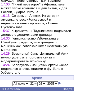
ситуация, перспективы, - В.Н.Тараров
17:00
"Тихий переворот" в Афганистане
может плохо кончиться и для Китая, и для
России, - Дарья Митина
16:13
Со времен Аляски. Из истории
американо-российских связей и
нереализованных проектов, - Елена
Пустовойтова
15:37
Кыргызстан и Таджикистан подписали
договор о делимитации границы
14:30
Генконсульство Узбекистана в
Стамбуле предупредило граждан о
мошенниках, вовлекающих в нелегальную
миграцию
14:29
Всемирный банк: Центральной Азии
нужно укреплять торговые связи и
модернизировать экономику
14:24
Белорусский защитник Артем Сокол
поделился впечатлениями о футболе в
Узбекистане
Архив
©
CentrAsia
Вверх