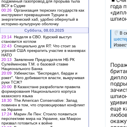
подземный газопровод для прорыва тыла
ВСУ в Судже
00:26
Организация тюркских государств как
инструмент превращения Турции в
энергетический хаб, удобно обернутый в
историко-культурную оболочку
Суббота, 08.03.2025
23:14
Неделя в СВО. Курский выступ
становится котлом
22:43
Специально для RT: Что стоит за
угрозой США прекратить участие в маневрах
НАТО
20:13
Заявление Председателя НБ РК
Сулейменова Т.М. о базовой ставке
Национального Банка
20:09
Узбекистан. "Беспредел, бардак и
рэкет". Чего добиваются власти, выкручивая
руки ТСЖ?
20:00
В Казахстане разработали правила
формирования Национального корпуса
казахского языка
18:30
The American Conservative: Запад
повинен в том, что спровоцировал конфликт
на Украине
17:24
Марин Ле Пен: Стоило появиться
перспективе мира на Украине, как Макрон
призвал готовиться к войне