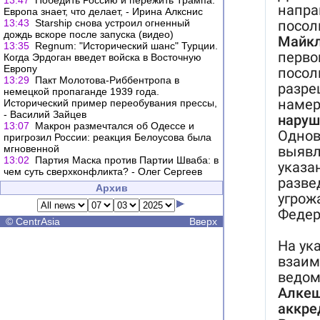
13:47
Победить Россию и пережить Трампа:
Европа знает, что делает, - Ирина Алкснис
13:43
Starship снова устроил огненный
дождь вскоре после запуска (видео)
13:35
Regnum: "Исторический шанс" Турции.
Когда Эрдоган введет войска в Восточную
Европу
13:29
Пакт Молотова-Риббентропа в
немецкой пропаганде 1939 года.
Исторический пример переобувания прессы,
- Василий Зайцев
13:07
Макрон размечтался об Одессе и
пригрозил России: реакция Белоусова была
мгновенной
13:02
Партия Маска против Партии Шваба: в
чем суть сверхконфликта? - Олег Сергеев
Архив
©
CentrAsia
Вверх