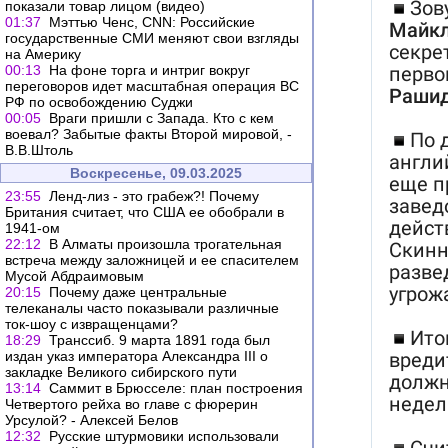
показали товар лицом (видео)
01:37
Мэттью Ченс, CNN: Российские
государственные СМИ меняют свои взгляды
на Америку
00:13
На фоне торга и интриг вокруг
переговоров идет масштабная операция ВС
РФ по освобождению Суджи
00:05
Враги пришли с Запада. Кто с кем
воевал? Забытые факты Второй мировой, -
В.В.Штоль
Воскресенье, 09.03.2025
23:55
Ленд-лиз - это грабеж?! Почему
Британия считает, что США ее обобрали в
1941-ом
22:12
В Алматы произошла трогательная
встреча между заложницей и ее спасителем
Мусой Абдраимовым
20:15
Почему даже центральные
телеканалы часто показывали различные
ток-шоу с извращенцами?
18:29
Транссиб. 9 марта 1891 года был
издан указ императора Александра III о
закладке Великого сибирского пути
13:14
Саммит в Брюсселе: план построения
Четвертого рейха во главе с фюрерин
Урсулой? - Алексей Белов
12:32
Русские штурмовики использовали