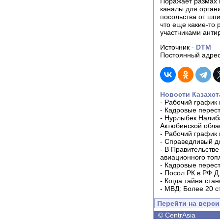
Поражает размах и
каналы для органи
посольства от шпи
что еще какие-то 
участниками анти
Источник -
DTM
Постоянный адрес
Новости Казахст
-
Рабочий график 
-
Кадровые перес
-
Нурлыбек Налиб
Актюбинской обла
-
Рабочий график 
-
Справедливый до
-
В Правительстве
авиационного топ
-
Кадровые перес
-
Посол РК в РФ Д
-
Когда тайна ста
-
МВД: Более 20 с
Перейти на верс
©
CentrAsia