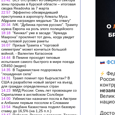
23:42
ВСУ отступают из северного сектора
зоны прорыва в Курской области – итоговая
сводка Readovka за 7 марта
22:57
Эффектно обезвредивший
преступника в аэропорту Алматы Муса
Абдраим награжден медалью "За отвагу"
20:34
IVK: "Дубинка против русских". Трампу
нужна Европа на роль злого полицейского
18:18
"Кинжал" уже в засаде: "Армада
Макрона" проклянет тот день, когда увидит
над головой русские ракеты
16:07
Призыв Трампа к "торговой
симметрии" может кончиться большой
войной, - Валентин Катасонов
14:44
В Пекине проходят типовые
испытания самого быстрого в мире поезда
CR450 (видео)
14:35
В Таджикистане подорожала
"лошадиная сила"
14:31
Трамп помнит про Кыргызстан? В
США в разработке новый запрет на въезд
для граждан определенных стран
14:23
МИД России: Семь лет провокации со
Скрипалями в английском Солсбери
14:00
Узбекистан назначил посла в Австрии
и Албании первым посолом в Словакии
13:54
Нацбанк Казахстана поднял базовую
ставку до 16,5% (на 1,25 п.п.)