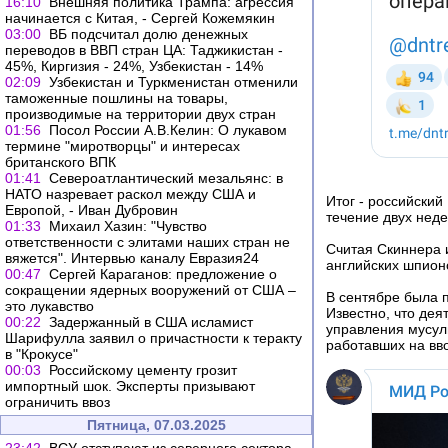
16:10
Внешняя политика Трампа: агрессия
начинается с Китая, - Сергей Кожемякин
03:00
ВБ подсчитал долю денежных
переводов в ВВП стран ЦА: Таджикистан -
45%, Киргизия - 24%, Узбекистан - 14%
02:09
Узбекистан и Туркменистан отменили
таможенные пошлины на товары,
производимые на территории двух стран
01:56
Посол России А.В.Келин: О лукавом
термине "миротворцы" и интересах
британского ВПК
01:41
Североатлантический мезальянс: в
НАТО назревает раскол между США и
Итог - российски
Европой, - Иван Дубровин
течение двух неде
01:33
Михаил Хазин: "Чувство
ответственности с элитами наших стран не
Считая Скиннера и
вяжется". Интервью каналу Евразия24
английских шпионо
00:47
Сергей Караганов: предложение о
сокращении ядерных вооружений от США –
В сентябре была 
это лукавство
Известно, что дея
00:22
Задержанный в США исламист
управления мусул
Шарифулла заявил о причастности к теракту
работавших на вво
в "Крокусе"
00:03
Российскому цементу грозит
импортный шок. Эксперты призывают
ограничить ввоз
Пятница, 07.03.2025