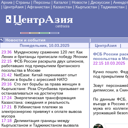
Архив
|
Страны
|
Персоны
|
Каталог
|
Новости
|
Дискуссии
|
Анекдо
|
ЦентрАзия
|
Афганистан
|
Казахстан
|
Кыргызстан
|
Таджикистан
|
Новости и события
|
Понедельник, 10.03.2025
ЦентрАзия
|
23:36
Мукденскому сражению 120 лет. Как
ФСБ России рас
Ленин и британцы приписали победу Японии
посольства в Мо
22:15
ФСБ России раскрыла двух шпионов,
22:15 10.03.2025
работавших под прикрытием британского
посольства в Москве
Кучно пошло. Фед
21:42
NetEase: Китай перенимает опыт
под прикрытием б
России в борьбе с агрессией НАТО
20:16
Сто лет борьбы за права женщин в
Зовут персонаже
Кыргызстане: Роза Отунбаева призывает не
дипмиссии, а Скин
останавливаться на достигнутом
17:24
Энергетическая трансформация
По данным ФСБ, 
Казахстана: ожидания и реальность
въезде в Россию 
17:21
В Узбекистане платежи за
мужа его коллег
электроэнергию привяжут к оплате вывоза
угрожавшей безоп
мусора
17:18
Делимитация границы между
Кыргызстаном и Таджикистаном вызвала