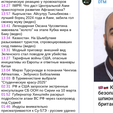
истерическую реакцию у провокаторов
14:27
IWPR: Что даст Центральной Азии
транспортное развитие Афганистана?
13:57
Кыргызстан. Айсулуу Тыныбекова -
лучший борец 2024 года в Азии, забила гол
своему мужу (видео)
13:41
Легендарная Оксана Чусовитина
завоевала "золото" на этапe Кубка мира в
Баку (видео)
13:34
Казахстан. На Шымбулаке
разыскивают туристов, спровоцировавших
сход лавины (видео)
13:31
Модный приговор: внешний вид
Зеленского стал поводом для убийства
13:27
Тарифные войны США, опасные
инициативы из Европы и ответные маневры
Китая
13:04
Мирзо Турсунзаде в познании Чингиза
Айтматова, - Зебунисо Бобоалиева
12:03
В Туркменистане выбрали
"Студенческую красу-2025"
02:31
РФ и США запросили экстренные
консультации СБ ООН по Сирии на 10 марта
01:52
Губернатор Хинштейн раскрыл
подробности атаки ВС РФ через газопровод
под Суджей
01:46
Индусы внимательно
присматриваются к Су-57Э - русские удачно