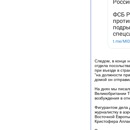
Следом, в конце н
отдела посольств
при въезде в стр
"на должности пр
домой он отправил
На днях мы писали
Великобритании То
возбуждения в отн
Фигурантом дела Д
журналистку в аэр
Восточной Европы
Кристофера Аллан