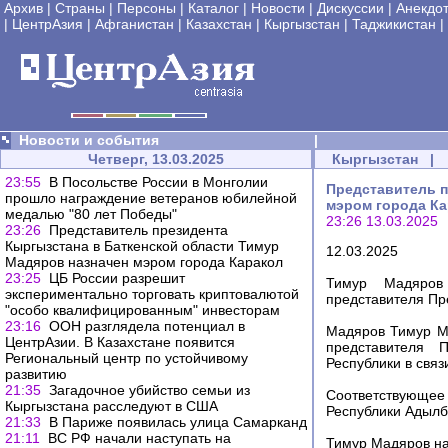
Архив
|
Страны
|
Персоны
|
Каталог
|
Новости
|
Дискуссии
|
Анекдо
|
ЦентрАзия
|
Афганистан
|
Казахстан
|
Кыргызстан
|
Таджикистан
|
Новости и события
|
Четверг, 13.03.2025
Кыргызстан
|
23:55
В Посольстве России в Монголии
Представитель п
прошло награждение ветеранов юбилейной
мэром города К
медалью "80 лет Победы"
23:26 13.03.2025
23:26
Представитель президента
Кыргызстана в Баткенской области Тимур
12.03.2025
Мадяров назначен мэром города Каракол
23:25
ЦБ России разрешит
Тимур Мадяров
экспериментально торговать криптовалютой
представителя Пр
"особо квалифицированным" инвесторам
23:16
ООН разглядела потенциал в
Мадяров Тимур М
ЦентрАзии. В Казахстане появится
представителя 
Региональный центр по устойчивому
Республики в связ
развитию
21:35
Загадочное убийство семьи из
Соответствующе
Кыргызстана расследуют в США
Республики Адылб
21:33
В Париже появилась улица Самарканд
21:11
ВС РФ начали наступать на
Тимур Мадяров на