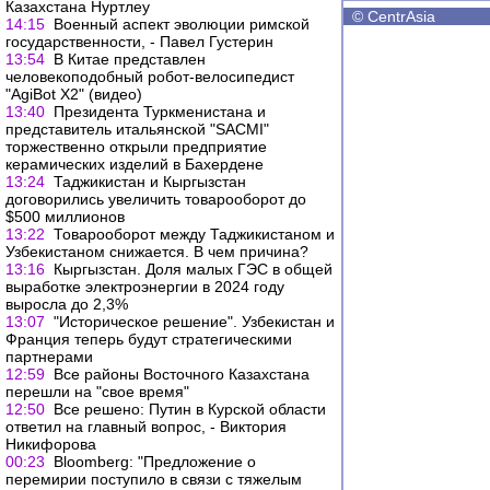
Казахстана Нуртлеу
©
CentrAsia
14:15
Военный аспект эволюции римской
государственности, - Павел Густерин
13:54
В Китае представлен
человекоподобный робот-велосипедист
"AgiBot X2" (видео)
13:40
Президента Туркменистана и
представитель итальянской "SACMI"
торжественно открыли предприятие
керамических изделий в Бахердене
13:24
Таджикистан и Кыргызстан
договорились увеличить товарооборот до
$500 миллионов
13:22
Товарооборот между Таджикистаном и
Узбекистаном снижается. В чем причина?
13:16
Кыргызстан. Доля малых ГЭС в общей
выработке электроэнергии в 2024 году
выросла до 2,3%
13:07
"Историческое решение". Узбекистан и
Франция теперь будут стратегическими
партнерами
12:59
Все районы Восточного Казахстана
перешли на "свое время"
12:50
Все решено: Путин в Курской области
ответил на главный вопрос, - Виктория
Никифорова
00:23
Bloomberg: "Предложение о
перемирии поступило в связи с тяжелым