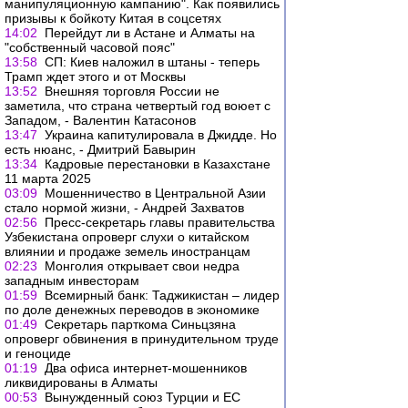
манипуляционную кампанию". Как появились
призывы к бойкоту Китая в соцсетях
14:02
Перейдут ли в Астане и Алматы на
"собственный часовой пояс"
13:58
СП: Киев наложил в штаны - теперь
Трамп ждет этого и от Москвы
13:52
Внешняя торговля России не
заметила, что страна четвертый год воюет с
Западом, - Валентин Катасонов
13:47
Украина капитулировала в Джидде. Но
есть нюанс, - Дмитрий Бавырин
13:34
Кадровые перестановки в Казахстане
11 марта 2025
03:09
Мошенничество в Центральной Азии
стало нормой жизни, - Андрей Захватов
02:56
Пресс-секретарь главы правительства
Узбекистана опроверг слухи о китайском
влиянии и продаже земель иностранцам
02:23
Монголия открывает свои недра
западным инвесторам
01:59
Всемирный банк: Таджикистан – лидер
по доле денежных переводов в экономике
01:49
Секретарь парткома Синьцзяна
опроверг обвинения в принудительном труде
и геноциде
01:19
Два офиса интернет-мошенников
ликвидированы в Алматы
00:53
Вынужденный союз Турции и ЕС