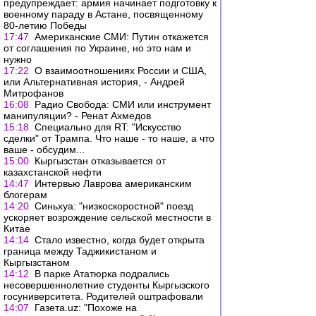
предупреждает: армия начинает подготовку к
военному параду в Астане, посвященному
80-летию Победы
17:47
Американские СМИ: Путин откажется
от соглашения по Украине, но это нам и
нужно
17:22
О взаимоотношениях России и США,
или Альтернативная история, - Андрей
Митрофанов
16:08
Радио Свобода: СМИ или инструмент
манипуляции? - Ренат Ахмедов
15:18
Специально для RT: "Искусство
сделки" от Трампа. Что наше - то наше, а что
ваше - обсудим...
15:00
Кыргызстан отказывается от
казахстанской нефти
14:47
Интервью Лаврова американским
блогерам
14:20
Синьхуа: "низкоскоростной" поезд
ускоряет возрождение сельской местности в
Китае
14:14
Стало известно, когда будет открыта
граница между Таджикистаном и
Кыргызстаном
14:12
В парке Ататюрка подрались
несовершеннолетние студенты Кыргызского
госуниверситета. Родителей оштрафовали
14:07
Газета.uz: "Похоже на