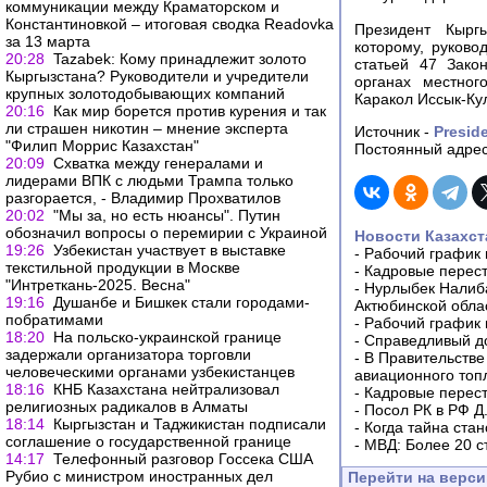
коммуникации между Краматорском и
Константиновкой – итоговая сводка Readovka
Президент Кырг
за 13 марта
которому, руково
20:28
Tazabek: Кому принадлежит золото
статьей 47 Зако
Кыргызстана? Руководители и учредители
органах местно
крупных золотодобывающих компаний
Каракол Иссык-Кул
20:16
Как мир борется против курения и так
ли страшен никотин – мнение эксперта
Источник -
Presid
"Филип Моррис Казахстан"
Постоянный адрес
20:09
Схватка между генералами и
лидерами ВПК с людьми Трампа только
разгорается, - Владимир Прохватилов
20:02
"Мы за, но есть нюансы". Путин
обозначил вопросы о перемирии с Украиной
Новости Казахст
19:26
Узбекистан участвует в выставке
-
Рабочий график 
текстильной продукции в Москве
-
Кадровые перес
"Интреткань-2025. Весна"
-
Нурлыбек Налиб
19:16
Душанбе и Бишкек стали городами-
Актюбинской обла
побратимами
-
Рабочий график 
18:20
На польско-украинской границе
-
Справедливый до
задержали организатора торговли
-
В Правительстве
человеческими органами узбекистанцев
авиационного топ
18:16
КНБ Казахстана нейтрализовал
-
Кадровые перес
религиозных радикалов в Алматы
-
Посол РК в РФ Д
18:14
Кыргызстан и Таджикистан подписали
-
Когда тайна ста
соглашение о государственной границе
-
МВД: Более 20 с
14:17
Телефонный разговор Госсека США
Рубио с министром иностранных дел
Перейти на верс