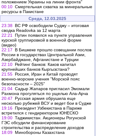
положением Украины на линии фронта"
00:10
Смертельная схватка за минеральные
ресурсы в Пакистане
Среда, 12.03.2025
23:38
ВС РФ освободили Суджу – итоговая
сводка Readovka за 12 марта
22:21
Путин появился на пункте управления
курской группировкой в военной форме
(видео)
22:17
В Бишкеке прошло совещании послов
России в государствах Центральной Азии,
Азербайджане, Афганистане и Турции
22:10
Рейтинг банков: Каков капитал
крупнейших банков Кыргызстана?
21:55
Россия, Иран и Китай проводят
военно-морские учения "Морской пояс
безопасности – 2025"
21:04
Садыр Жапаров пригласил Эмомали
Рахмона прогуляться по ущелью Ала-Арча
20:47
Русская армия обрушила еще
несколько рубежей ВСУ и ведет бои в Судже
19:16
Президент Узбекистана в Париже
встретился с гендиректором ЮНЕСКО
19:00
Таджикистан. Акционеры Рогунской
ГЭС обсудили финансирование
строительства и распределение доходов
18:09
Минобороны Казахстана