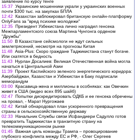
заявление по курсу тенге
15:37
Украинские мошенники украли у украинских военных
почти $300 тыс. на закупках БПЛА
12:42
Казахстан заблокировал британскую онлайн-платформу
OnlyFans за "вред психике молодежи"
12:35
Президент Узбекистана лично наградил генсека
Межпарламентского союза Мартина Чунгонга орденом
"Дружбы"
11:50
В Казахстане сейсмологи не ждут сильных
землетрясений, несмотря на прогнозы Китая
11:48
Asia-Plus: Скоро граждане Таджикистана станут богаче.
Или скатятся в бедность
11:43
Нурлан Досалиев: Великая Отечественная война могла
начаться в Центральной Азии
11:39
Проект Каспийского зеленого энергетического коридора:
Азербайджан, Казахстан и Узбекистан в Баку подписали
меморандум
03:00
Красавица-жена и миллионы в особняках: как Овечкин
живет в США (видео всех 895 шайб)
02:47
Попытки дискредитировать ОДКБ и ее генсека обречены
на провал, - Марат Нургожаев
02:42
Китай обнародовал план ускоренного превращения
страны в сельскохозяйственную державу
02:33
Начальник Службы связи Исфандиери Садулло готов
превратить Таджикистан в транзитную страну на
телекоммуникационном рынке
01:45
Важная цель команды Трампа – провоцирование
глубокого конфликта между ЕС и РФ, - Олег Сергеев