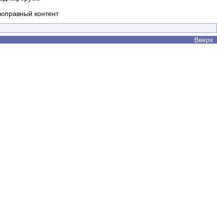
воправный контент
Вверх