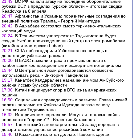
21:49
ВС РФ начали атаку на последние оборонительные
рубежи ВСУ в пределах Курской области – итоговая сводка
Readovka за 8 апреля
20:47
Афганистан и Украина: поразительные совпадения во
внешней политике Трампа, - Георгий Мачитидзе
20:42
В Ашхабаде состоялся смотр туркмено-итальянских
коллекций моды
20:24
В Техническом университете Таджикистана будет
создан Учебно-производственный центр по электромобилям
(китайская мастерская Luban)
20:21
США поблагодарили Узбекистан за помощь в
депортации узбекских граждан
20:00
В ЕАЭС назвали отрасли промышленности с
наибольшим кооперационным и экспортным потенциалом
19:44
В Центральной Азии договариваются совместно
использовать реки, - Виктория Панфилова
19:17
Канатбек Калдаралиев назначен акимом Ак-Суйского
района Иссык-Кульской области
17:36
Китай инициирует спор в ВТО из-за американских
пошлин
16:50
Социальная справедливость и развитие. Глава нижней
палаты парламента Файзали Идизода назвал основу
госполитики Таджикистана
16:32
Исторические параллели. Могут ли торговые войны
перерасти в "горячие"? - Валентин Катасонов
15:57
Ташкентский вагоностроительный завод передан в
доверительное управление российской компании
15:46
В Казахстане взлетел доллар: Нацбанк сделал