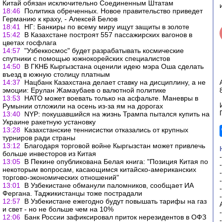
Китай обязан исключительно Соединенным Штатам
18:46
Политика обреченных. Новое правительство приведет
Германию к краху, - Алексей Белов
18:41
НГ: Банкиры по всему миру ищут защиты в золоте
15:42
В Казахстане построят 557 пассажирских вагонов в
цветах госфлага
14:57
"Узбеккосмос" будет разрабатывать космические
спутники с помощью южнокорейских специалистов
14:50
В ГКНБ Кыргызстана оценили идею мэра Оша сделать
въезд в южную столицу платным
14:37
Нацбанк Казахстана делает ставку на дисциплину, а не
эмоции: Ерулан Жамаубаев о валютной политике
13:53
НАТО может воевать только на асфальте. Маневры в
Румынии отложили на осень из-за ям на дорогах
13:40
NYP: покушавшийся на жизнь Трампа пытался купить на
Украине ракетную установку
13:28
Казахстанские теннисистки отказались от крупных
турниров ради страны
13:12
Благодаря торговой войне Кыргызстан может привлечь
больше инвесторов из Китая
13:05
В Пекине опубликована Белая книга: "Позиция Китая по
некоторым вопросам, касающимся китайско-американских
торгово-экономических отношений"
13:01
В Узбекистане обманули паломников, сообщает ИА
Фергана. Таджикистанцы тоже пострадали
12:57
В Узбекистане ежегодно будут повышать тарифы на газ
и свет - но не больше чем на 10%
12:06
Банк России зафиксировал приток нерезидентов в ОФЗ