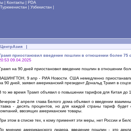
ты
|
Контакты
|
PDA
Туркменистан
|
Узбекистан
|
ЦентрАзия
|
Трамп приостановил введение пошлин в отношении более 75 ст
20:53 09.04.2025
Трамп на 90 дней приостановил введение пошлин в отношении бол
ВАШИНГТОН, 9 апр - РИА Новости. США немедленно приостанавли
на 90 дней, заявил американский президент Дональд Трамп в соцсети
В то же время Трамп объявил о повышении тарифов для Китая до 1
Вечером 2 апреля глава Белого дома объявил о введении взаимны
ставка - десять процентов, но для каждой страны тариф будет 
компаний, ввозящих американские товары.
При этом в списке тех, к кому применят эти меры, нет России и Бел
По мнению американского лидера, введение пошлин - это декла