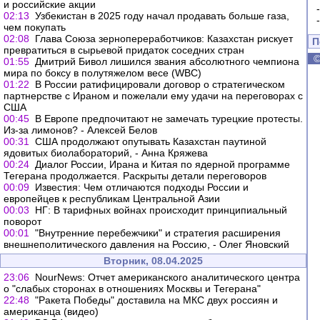
и российские акции
02:13
Узбекистан в 2025 году начал продавать больше газа,
чем покупать
02:08
Глава Союза зернопереработчиков: Казахстан рискует
П
превратиться в сырьевой придаток соседних стран
01:55
Дмитрий Бивол лишился звания абсолютного чемпиона
мира по боксу в полутяжелом весе (WBC)
01:22
В России ратифицировали договор о стратегическом
партнерстве с Ираном и пожелали ему удачи на переговорах с
США
00:45
В Европе предпочитают не замечать турецкие протесты.
Из-за лимонов? - Алексей Белов
00:31
США продолжают опутывать Казахстан паутиной
ядовитых биолабораторий, - Анна Кряжева
00:24
Диалог России, Ирана и Китая по ядерной программе
Тегерана продолжается. Раскрыты детали переговоров
00:09
Известия: Чем отличаются подходы России и
европейцев к республикам Центральной Азии
00:03
НГ: В тарифных войнах происходит принципиальный
поворот
00:01
"Внутренние перебежчики" и стратегия расширения
внешнеполитического давления на Россию, - Олег Яновский
Вторник, 08.04.2025
23:06
NourNews: Отчет американского аналитического центра
о "слабых сторонах в отношениях Москвы и Тегерана"
22:48
"Ракета Победы" доставила на МКС двух россиян и
американца (видео)