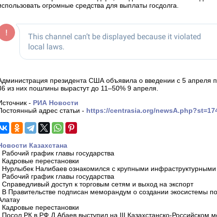
использовать огромные средства для выплаты госдолга.
Администрация президента США объявила о введении с 5 апреля по
86 из них пошлины вырастут до 11–50% 9 апреля.
Источник -
РИА Новости
Постоянный адрес статьи -
https://centrasia.org/newsA.php?st=1
Новости Казахстана
-
Рабочий график главы государства
-
Кадровые перестановки
-
Нурлыбек Налибаев ознакомился с крупными инфраструктурными 
-
Рабочий график главы государства
-
Справедливый доступ к торговым сетям и выход на экспорт
-
В Правительстве подписан меморандум о создании экосистемы по 
Алатау
-
Кадровые перестановки
-
Посол РК в РФ Д.Абаев выступил на III Казахстанско-Российском