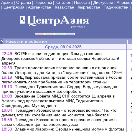
Архив
|
Страны
|
Персоны
|
Каталог
|
Новости
|
Дискуссии
|
Анекдо
|
ЦентрАзия
|
Афганистан
|
Казахстан
|
Кыргызстан
|
Таджикистан
|
Новости и события
|
Среда, 09.04.2025
22:49
ВС РФ вышли на дистанцию 3 км до границы
Днепропетровской области – итоговая сводка Readovka за 9
апреля
20:53
Трамп приостановил введение пошлин в отношении
более 75 стран, а для Китая за "неуважение" поднял до 125%
19:19
МИД Кыргызстана призвал соотечественников в России
легализовать свое пребывание на территории страны
19:13
Президент Туркменистана Сердар Бердымухамедов
принял участие в массовом велопробеге
19:08
Заседание Совета МИД СНГ состоится 11 апреля в
Алматы под председательством МИД Таджикистана
Сироджиддина Мухриддина
19:04
Президент Узбекистана - о торговых войнах: "Те, кто
думает, что эти колебания нас не коснутся, ошибаются"
18:59
Президент Казахстана провел срочное совещание в
связи c обвалом цен на энергоресурсы
18:50
Владимир Жарихин: Своим нынешним могучим флотом