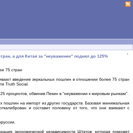
ран, а для Китая за "неуважение" поднял до 125%
ее 75 стран
вают введение зеркальных пошлин в отношении более 75 стран
 Truth Social.
25 процентов, обвинив Пекин в "неуважении к мировым рынкам".
х пошлин на импорт из других государств. Базовая минимальная
откалиброван и составит половину от того, что они взимают с
оруссии.
рация экономической независимости Штатов, которая поможет