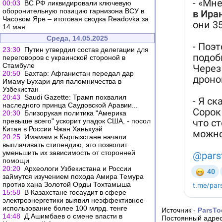
00:03
ВС РФ ликвидировали ключевую
оборонительную позицию гарнизона ВСУ в
Часовом Яре – итоговая сводка Readovka за
14 мая
Среда, 14.05.2025
23:30
Путин утвердил состав делегации для
переговоров с украинской стороной в
Стамбуле
20:50
Бахтар: Афганистан передал дар
Имаму Бухари для паломничества в
Узбекистан
20:43
Saudi Gazette: Трамп похвалил
наследного принца Саудовской Аравии...
20:30
Близорукая политика "Америка
превыше всего" ускорит упадок США, - посол
Китая в России Чжан Ханьхуэй
20:25
Имамам в Кыргызстане начали
выплачивать стипендию, это позволит
уменьшить их зависимость от сторонней
помощи
20:20
Археологи Узбекистана и России
займутся изучением похода Амира Темура
против хана Золотой Орды Тохтамыша
15:58
В Казахстане госаудит в сфере
электроэнергетики выявил неэффективное
использование более 100 млрд. тенге
Источник -
ParsTo
14:48
Д.Ашимбаев о смене власти в
Постоянный адрес