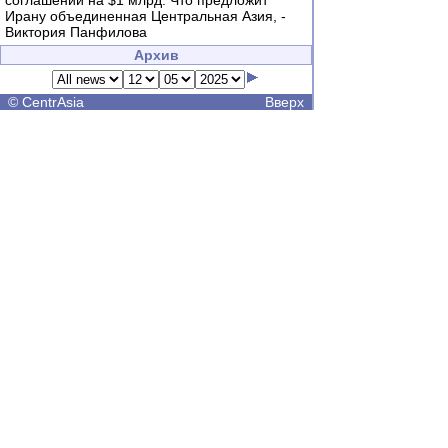
соглашений на $1 млрд. Что предложит
Ирану объединенная Центральная Азия, -
Виктория Панфилова
Архив
©
CentrAsia
Вверх