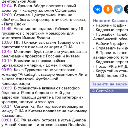
Центральной Азии
12:04
В Джалал-Абаде построят новый
аэропорт - капсулу заложил С.Жапаров
12:00
Странам Центральной Азии не
обойтись без электроэнергетического союза,
Новости Казахст
- Петр Своик
-
Рабочий график 
11:49
Афганистан подарил Узбекистану 16
-
Кадровые перес
грузовиков с гератским мрамором для
-
Нурлыбек Налиб
комплекса Имама Бухари
Актюбинской обла
10:50
НГ: Тбилиси выставил Трампу счет и
-
Рабочий график 
приготовился к новым санкциям США
-
Справедливый до
10:45
Монголия будет активно участвовать в
-
В Правительстве
реализации проектов с Россией и Китаем
авиационного топ
10:19
Басмачи как прокси-войска
-
Кадровые перес
Британской империи, - Ермек Ниязов
-
Посол РК в РФ Д
00:50
Как в Туркменистане чествовали
-
Когда тайна ста
команду "Arkadag", ставшую чемпионом Лиги
-
МВД: Более 20 с
вызова Азиатской Футбольной
Конфедерации
Перейти на верс
00:39
В Узбекистане включают светофор
©
CentrAsia
бедности. Реестр бедных семей для
адресной помощи делят на три категории -
красную, желтую и зеленую
00:14
Caravan.kz: Как торговое перемирие
между США и Китаем повлияет на экономику
Казахстана
00:01
ВС РФ заняли острова в устье Днепра
у Новой Каховки – итоговая сводка Readovka