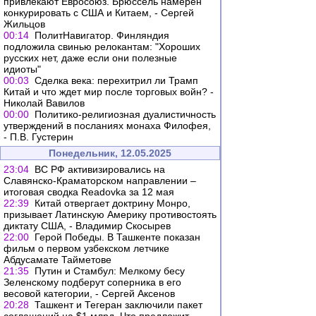
привлекают Евросоюз. Брюссель намерен
конкурировать с США и Китаем, - Сергей
Жильцов
00:14
ПолитНавигатор. Финляндия
подложила свинью релокантам: "Хороших
русских нет, даже если они полезные
идиоты"
00:03
Сделка века: перехитрил ли Трамп
Китай и что ждет мир после торговых войн? -
Николай Вавилов
00:00
Политико-религиозная дуалистичность
утверждений в посланиях монаха Филофея,
- П.В. Густерин
Понедельник, 12.05.2025
23:04
ВС РФ активизировались на
Славянско-Краматорском направлении –
итоговая сводка Readovka за 12 мая
22:39
Китай отвергает доктрину Монро,
призывает Латинскую Америку противостоять
диктату США, - Владимир Скосырев
22:00
Герой Победы. В Ташкенте показан
фильм о первом узбекском летчике
Абдусамате Тайметове
21:35
Путин и Стамбул: Мелкому бесу
Зеленскому подберут соперника в его
весовой категории, - Сергей Аксенов
20:28
Ташкент и Тегеран заключили пакет