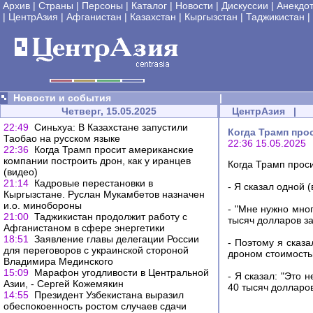
Архив
|
Страны
|
Персоны
|
Каталог
|
Новости
|
Дискуссии
|
Анекдо
|
ЦентрАзия
|
Афганистан
|
Казахстан
|
Кыргызстан
|
Таджикистан
|
Новости и события
|
Четверг, 15.05.2025
ЦентрАзия
|
22:49
Синьхуа: В Казахстане запустили
Когда Трамп про
Таобао на русском языке
22:36 15.05.2025
22:36
Когда Трамп просит американские
компании построить дрон, как у иранцев
Когда Трамп проси
(видео)
21:14
Кадровые перестановки в
- Я сказал одной
Кыргызстане. Руслан Мукамбетов назначен
и.о. минобороны
- "Мне нужно мно
21:00
Таджикистан продолжит работу с
тысяч долларов за
Афганистаном в сфере энергетики
18:51
Заявление главы делегации России
- Поэтому я сказа
для переговоров с украинской стороной
дроном стоимость
Владимира Мединского
15:09
Марафон угодливости в Центральной
- Я сказал: "Это 
Азии, - Сергей Кожемякин
40 тысяч долларов
14:55
Президент Узбекистана выразил
обеспокоенность ростом случаев сдачи