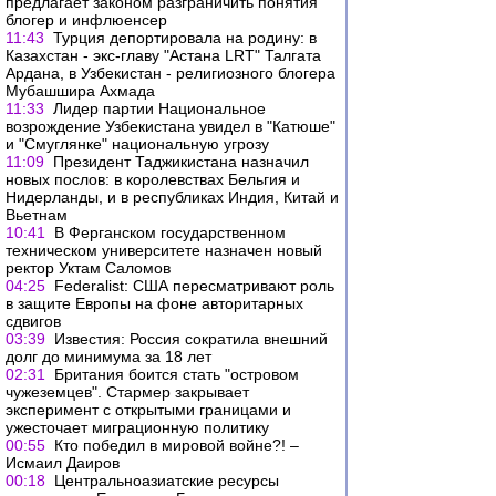
предлагает законом разграничить понятия
блогер и инфлюенсер
11:43
Турция депортировала на родину: в
Казахстан - экс-главу "Астана LRT" Талгата
Ардана, в Узбекистан - религиозного блогера
Мубашшира Ахмада
11:33
Лидер партии Национальное
возрождение Узбекистана увидел в "Катюше"
и "Смуглянке" национальную угрозу
11:09
Президент Таджикистана назначил
новых послов: в королевствах Бельгия и
Нидерланды, и в республиках Индия, Китай и
Вьетнам
10:41
В Ферганском государственном
техническом университете назначен новый
ректор Уктам Саломов
04:25
Federalist: США пересматривают роль
в защите Европы на фоне авторитарных
сдвигов
03:39
Известия: Россия сократила внешний
долг до минимума за 18 лет
02:31
Британия боится стать "островом
чужеземцев". Стармер закрывает
эксперимент с открытыми границами и
ужесточает миграционную политику
00:55
Кто победил в мировой войне?! –
Исмаил Даиров
00:18
Центральноазиатские ресурсы