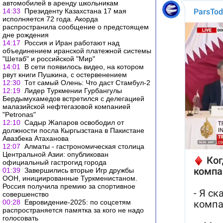
автомобилей в аренду школьникам
14:33
Президенту Казахстана 17 мая
исполняется 72 года. Акорда
распространила сообщение о предстоящем
дне рождения
14:17
Россия и Иран работают над
объединением иранской платежной системы
"Шетаб" и российской "Мир"
14:01
В сети появилось видео, на котором
рвут книги Пушкина, с остервенением
12:30
Тот самый Олень: Что даст Стамбул-2
12:19
Лидер Туркмении Гурбангулы
Бердымухамедов встретился с делегацией
малазийской нефтегазовой компанией
"Petronas"
12:10
Садыр Жапаров освободил от
должности посла Кыргызстана в Пакистане
Авазбека Атаханова
12:07
Алматы - гастрономическая столица
Центральной Азии: опубликован
официальный гастрогид города
01:39
Завершились вторые Игр дружбы
ООН, инициированные Туркменистаном.
Россия получила премию за спортивное
совершенство
00:28
Евровидение-2025: по соцсетям
распространяется памятка за кого не надо
голосовать