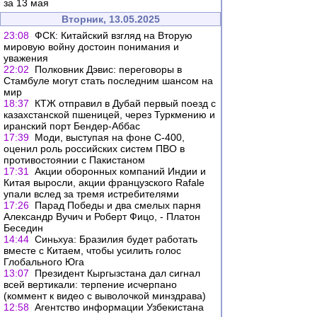
за 13 мая
Вторник, 13.05.2025
23:08
ФСК: Китайский взгляд на Вторую
мировую войну достоин понимания и
уважения
22:02
Полковник Дэвис: переговоры в
Стамбуле могут стать последним шансом на
мир
18:37
КТЖ отправил в Дубай первый поезд с
казахстанской пшеницей, через Туркмению и
иранский порт Бендер-Аббас
17:39
Моди, выступая на фоне С-400,
оценил роль российских систем ПВО в
противостоянии с Пакистаном
17:31
Акции оборонных компаний Индии и
Китая выросли, акции французского Rafale
упали вслед за тремя истребителями
17:26
Парад Победы и два смелых парня
Александр Вучич и Роберт Фицо, - Платон
Беседин
14:44
Синьхуа: Бразилия будет работать
вместе с Китаем, чтобы усилить голос
Глобального Юга
13:07
Президент Кыргызстана дал сигнал
всей вертикали: терпение исчерпано
(коммент к видео с выволочкой минздрава)
12:58
Агентство информации Узбекистана