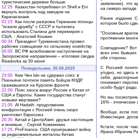
туристические деревни больше
заявление), что 
12:25
Казахстан потребовал от Shell и Eni
на северо-западе
вернуть контроль над заводом на
Карачаганаке
Ранее издание C
02:23
Как после разгрома Германии японцы
котором было сде
"искали дружбу" с СССР и пытались
использовать Сталина для перемирия с
"Основным врагом
США, - Анатолий Кошкин
протяжении многи
00:34
Президент Туркменистана провел
рабочее совещание по сельскому хозяйству
Совпадение? Вот 
00:05
ВС РФ возобновили наступление на
всех этих бывших 
Запорожском направлении – итоговая сводка
обе стороны.
Readovka за 30 июня
С Россией понят
Понедельник, 30.06.2025
угодно, но здесь
23:05
Ким Чен Ын не сдержал слез: в
себя, диаспорные
Пхеньяне почтили память бойцов КНДР,
понимают перспект
сражавшихся на Курском фронте
особо будут рады
22:00
Пояс хаоса вокруг России и Китая от
США и Европы. Какие государства станут
Но мы посмотрим 
новыми жертвами?
16% - этнические 
21:05
Al Hadath: продолжение
конфронтации с Россией очень скоро
Вообще, если пос
уничтожит Евросоюз
Инвестиции, дого
20:35
Китай и ЦентрАзия: друзья настоящие
и мнимые, - Сергей Кожемякин
Кстати, после та
17:25
ProFinance: США проигрывают войну
Ирана Ибрагим Ра
за редкоземельные металлы Китаю