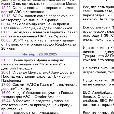
имен 13 положительных героев эпоса Манас
Все, что есть при
12:22
Стала известна примерная стоимость
сами понимаете,
первой АЭС в Казахстане
перезарядка С-30
12:18
ВС РФ заняли самое перспективное
взяться? Не та ст
месторождение лития на Украине
02:14
Как Александр Лукашенко провел
Все остальное - "
Евразийский форум, - Андрей Колесников
израильское старь
01:09
Бескидский тоннель в Карпатах. Канал
есть еще Т-38 "С
поставки вооружения НАТО на Украину
очень плохо после
00:05
ВС РФ начали наступление к западу
от Покровска – итоговая сводка Readovka за
И, в отличие от К
26 июня
ничего не подкину
Четверг, 26.06.2025
Турции - это 32 П
хочется. Что гово
21:53
Война против Ирана – удар по
китайской инициативе "Пояс и путь", -
Но может быть, В
Дмитрий Нефедов
истребителей, ти
20:01
Странам Центральной Азии дорога к
Персидскому заливу закрыта, - Виктория
Ну да, конечно. 
Панфилова
но не сильно. То 
17:00
Саммит НАТО в Гааге и "потемкинские
деревни" в Крыму
ВВС Азербайджан
16:00
Когда Узбекистан получит от России
боевых. Очень вп
топливо для АЭС, - Отабек Аманов
слабость ВВС РА 
15:44
В Казахстане вводится уголовная
литаков, которые 
ответственность за принуждение к браку и
приставание
Еще на разных ба
12:33
Почему у НАТО отвалилось