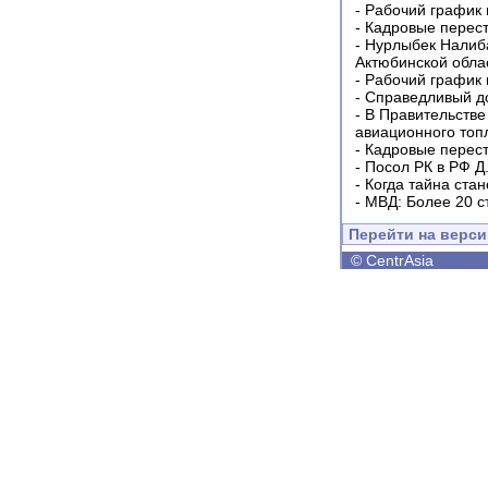
-
Рабочий график 
-
Кадровые перес
-
Нурлыбек Налиб
Актюбинской обла
-
Рабочий график 
-
Справедливый до
-
В Правительстве
авиационного топ
-
Кадровые перес
-
Посол РК в РФ Д
-
Когда тайна ста
-
МВД: Более 20 с
Перейти на верс
©
CentrAsia