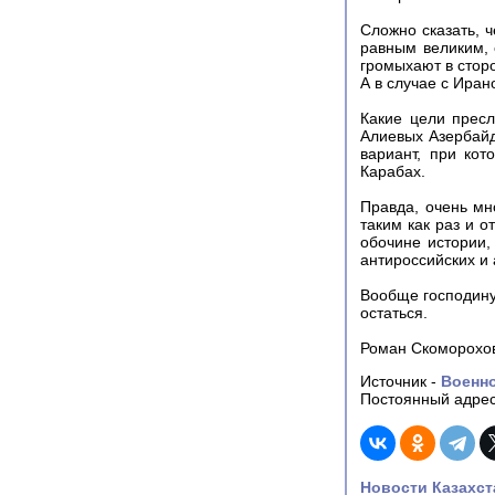
Сложно сказать, ч
равным великим, 
громыхают в сторо
А в случае с Иран
Какие цели пресл
Алиевых Азербайд
вариант, при кот
Карабах.
Правда, очень мн
таким как раз и о
обочине истории,
антироссийских и 
Вообще господину
остаться.
Роман Скоморохо
Источник -
Военн
Постоянный адрес
Новости Казахст