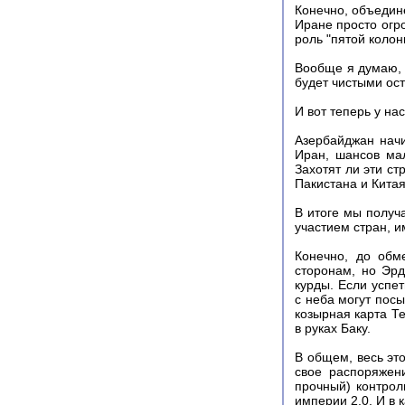
Конечно, объедин
Иране просто огро
роль "пятой колон
Вообще я думаю, 
будет чистыми ост
И вот теперь у нас
Азербайджан начи
Иран, шансов ма
Захотят ли эти с
Пакистана и Кита
В итоге мы получ
участием стран, 
Конечно, до обм
сторонам, но Эрд
курды. Если успет
с неба могут посы
козырная карта Те
в руках Баку.
В общем, весь это
свое распоряжен
прочный) контрол
империи 2.0. И в 