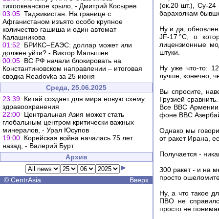
(ок.20 шт.), Су-2
тихоокеанское крыло, - Дмитрий Косырев
барахолкам бывше
03:05
Таджикистан. На границе с
Афганистаном изъято особо крупное
Ну и да, обновле
количество гашиша и один автомат
JF-17 °C, о кот
Калашникова
лицензионные мо
01:52
БРИКС–ЕАЭС: доллар может или
штуки.
должен уйти? - Виктор Малышев
00:05
ВС РФ начали блокировать на
Ну уже что-то: 1
Константиновском направлении – итоговая
лучше, конечно, ч
сводка Readovka за 25 июня
Среда, 25.06.2025
Вы спросите, нав
23:39
Китай создает для мира новую схему
Грузией сравнить.
здравоохранения
Все ВВС Армении -
22:00
Центральная Азия может стать
фоне ВВС Азербай
глобальным центром критически важных
минералов, - Урал Юсупов
Однако мы говори
19:00
Корейская война началась 75 лет
от ракет Ирана, е
назад, - Валерий Бурт
Получается - ника
Архив
З00 ракет - и на 
просто ошеломите
©
CentrAsia
Вверх
Ну, а что такое 
ПВО не справилс
просто не понимает