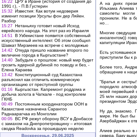
16:22
ЦРУ в Иране (история от создания до
А на днях прези
1991 г.), - П.В.Густерин
Ильхама Алиева т
15:32
Известия: Как вотум недоверия
самолеты могли 
изменит позиции Урсулы фон дер Ляйен.
проникли. Не в б
Разбор
но…
15:27
Нетаньяху готовит новый Исход
еврейского народа. На этот раз из Израиля
Многие сведущие 
14:51
В Узбекистане появится собственный
иноагентом)) гов
искусственный интеллект. Об этом сообщил
капитуляции Иран
Шавкат Мирзиеев на встрече с молодежью
14:42
Откуда пришло название второго по
Есть устоявшееся
величине города в Кыргызстане?
приступили бы к р
14:40
Забудьте о прошлом: новый мир будет
грозить ядерной дубиной по поводу и без, -
Более того, Андр
Елена Караева
обращение к наци
13:42
Конституционный суд Казахстана
разъяснил как отличить коммерческую
"Братья и сестры
организацию от преступной группы
породило атмосф
01:16
Кыргызстан. Капремонт роддома и
моей первейшей о
добыча золота в Чаткале - под контролем
25 млн наших дор
ГКНБ
президентом Эрд
00:49
Постоянным координатором ООН в
Казахстане назначена Сарангоо
Ну да, знакомо.
Раднаарагчаа из Монголии
мире. Не был бы 
00:05
ВС РФ режут оборону ВСУ в Донбассе
Азербайджан к отв
с замахом на Днепропетровщину – итоговая
сводка Readovka за прошедшую неделю
Алиев реально в 
Воскресенье, 29.06.2025
севера, Баку выну