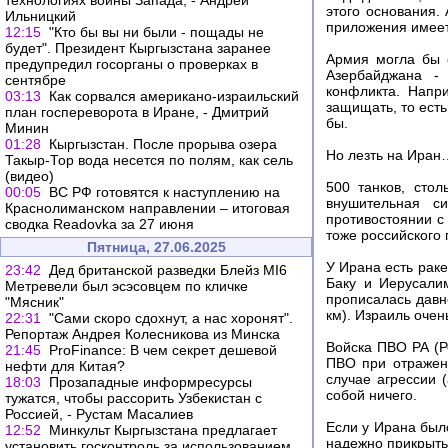
технологиях войны Запада, - Андрей
этого основания.
Ильницкий
приложения имеет
12:15
"Кто бы вы ни были - пощады не
будет". Президент Кыргызстана заранее
Армия могла бы с
предупредил госорганы о проверках в
Азербайджана - 
сентябре
конфликта. Напри
03:13
Как сорвался американо-израильский
защищать, то ест
план госпереворота в Иране, - Дмитрий
бы.
Минин
01:28
Кыргызстан. После прорыва озера
Но лезть на Иран
Такыр-Тор вода несется по полям, как сель
(видео)
500 танков, стол
00:05
ВС РФ готовятся к наступлению на
внушительная с
Краснолиманском направлении – итоговая
противостоянии с
сводка Readovka за 27 июня
тоже российского 
Пятница, 27.06.2025
У Ирана есть раке
23:42
Дед британской разведки Блейз MI6
Баку и Иерусали
Метревели был эсэсовцем по кличке
прописалась давн
"Мясник"
км). Израиль очен
22:31
"Сами скоро сдохнут, а нас хоронят".
Репортаж Андрея Колесникова из Минска
Войска ПВО РА (Р
21:45
ProFinance: В чем секрет дешевой
ПВО при отражени
нефти для Китая?
случае агрессии (
18:03
Прозападные информресурсы
собой ничего.
тужатся, чтобы рассорить Узбекистан с
Россией, - Рустам Масалиев
Если у Ирана был
12:52
Минкульт Кыргызстана предлагает
надежно прикрыть 
установить госконтроль за использованием