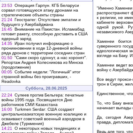
23:53
Операция Гарпун. КГБ Беларуси
"Именно Хаменеи 
сорвал готовящуюся атаку дронами на
распространяют ф
стратегические объекты страны
к религии, не име
21:24
Геостратег: Отсутствие эмпатии и
кабинете верховн
будущего у Азербайджана
одной рукой. Ру
16:45
Внимание на Пакистан. Исламабад
независимого Азе
готовит ракету, способную доставить в США
ядерный заряд
Хаменеи боится 
14:35
Иран получил информацию о
суверенного госуд
проникновении в ходе 12-дневной войны
идеологическая м
ряда дронов с территории соседних стран
взгляде на Баку. И
01:50
"Сами скоро сдохнут, а нас хоронят".
Репортаж Андрея Колесникова из Минска
Хаменеи ведет во
(продолжение)
войну с Азербайд
00:05
Событие недели: "Логичный" итог
странной войны без проигравших, -
Все ведут прокси
Readovka
трон в Сирии, жел
Суббота, 28.06.2025
Единственное, что
22:24
Сулеев против Бельгера: печатные
войны 1995 года. Посвящается Дню
То, что Баку вне
работников СМИ Казахстана
начинает выпады в
16:00
Turkmen Serdar: США создают
центральноазиатскую военную коалицию и
Да, сегодня Азе
осваивают советский военный аэродром в
правда, дипломати
Джебеле (Туркмения)
14:21
О некоторых новых тенденциях и
Ведь для того, чт