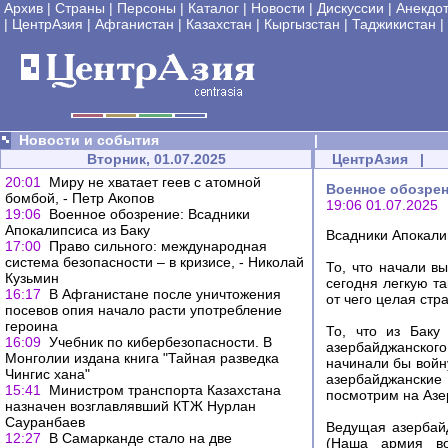
Архив
|
Страны
|
Персоны
|
Каталог
|
Новости
|
Дискуссии
|
Анекдо
|
ЦентрАзия
|
Афганистан
|
Казахстан
|
Кыргызстан
|
Таджикистан
|
Новости и события
|
Вторник, 01.07.2025
ЦентрАзия
|
20:01
Миру не хватает геев с атомной
Военное обозрен
бомбой, - Петр Акопов
19:06 01.07.2025
19:06
Военное обозрение: Всадники
Апокалипсиса из Баку
Всадники Апокали
17:00
Право сильного: международная
система безопасности – в кризисе, - Николай
То, что начали в
Кузьмин
сегодня легкую та
16:17
В Афганистане после уничтожения
от чего целая стр
посевов опия начало расти употребление
героина
То, что из Баку
16:09
Учебник по кибербезопасности. В
азербайджанского 
Монголии издана книга "Тайная разведка
начинали бы войну
Чингис хана"
азербайджанские
15:41
Министром транспорта Казахстана
посмотрим на Азе
назначен возглавлявший КТЖ Нурлан
Сауранбаев
Ведущая азербайд
12:27
В Самарканде стало на две
(Наша армия во