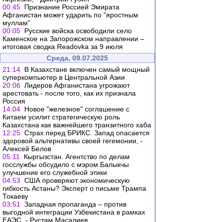
00:45
Признание Россией Эмирата
Афганистан может ударить по "яростным
муллам"
00:05
Русские войска освободили село
Каменское на Запорожском направлении –
итоговая сводка Readovka за 9 июля
Среда, 09.07.2025
21:14
В Казахстане включен самый мощный
суперкомпьютер в Центральной Азии
20:06
Лидеров Афганистана угрожают
арестовать - после того, как их признала
Россия
14:04
Новое "железное" соглашение с
Китаем усилит стратегическую роль
Казахстана как важнейшего транзитного хаба
12:25
Страх перед БРИКС. Запад опасается
здоровой альтернативы своей гегемонии, -
Алексей Белов
05:11
Кыргызстан. Агентство по делам
госслужбы обсудило с мэром Балыкчы
улучшение его служебной этики
04:53
США проверяют экономическую
гибкость Астаны? Эксперт о письме Трампа
Токаеву
03:51
Западная пропаганда – против
выгодной интеграции Узбекистана в рамках
ЕАЭС, - Рустам Масалиев