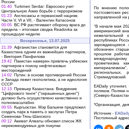
России
01:40
Turkmen Serdar: Евросоюз учит
По мнению полон
Центральную Азию борьбе с терроризмом
постсоветских рес
01:23
Англосаксы и германский нацизм.
направленной на 
Части V, VI и VII, - Валентин Катасонов
00:05
ВС РФ растягивают оборону врага до
"В начале мая 20
предела – итоговая сводка Readovka за
американский ана
прошедшую неделю
нежелательной о
республиках Росс
Воскресенье, 13.07.2025
зарождающиеся н
21:39
Афганистан становится для
обозначен старш
Казахстана одним их важнейших партнеров,
прошлом работа
- Виктория Панфилова
международному
19:42
Пакистан намерен привлечь узбекских
прометеизма ка
партнеров к поиску нефтегазовых
империализмом"
месторождений
региональных, 
14:02
Путин: в основе противоречий России
Стремидловский.
и Запада лежит геополитика, а не идеология
СССР
EADaily уточняет
12:13
Премьер Казахстана: Внедрение
поляков. Поляки 
"Цифрового тенге" ("окрашенных денег")
(Северо-Казахстан
должно быть осуществлено качественно и
полномасштабно
*Организация, де
00:55
Кыргызстан. Мэр Балыкчи предложил
создать парк в память о заслугах Петра
Источник -
EADail
Семенова-Тянь-Шанского
Постоянный адрес
00:12
Акимат Алматы обновил список ЖК
нерекомендуемых для покупки