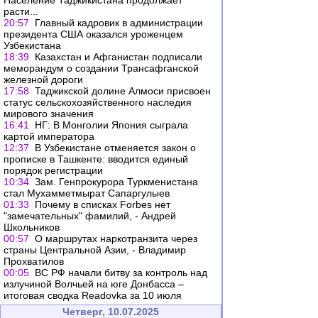
Население Таджикистана продолжает
расти...
20:57
Главный кадровик в администрации
президента США оказался уроженцем
Узбекистана
18:39
Казахстан и Афганистан подписали
меморандум о создании Трансафганской
железной дороги
17:58
Таджикской долине Алмоси присвоен
статус сельскохозяйственного наследия
мирового значения
16:41
НГ: В Монголии Япония сыграла
картой императора
12:37
В Узбекистане отменяется закон о
прописке в Ташкенте: вводится единый
порядок регистрации
10:34
Зам. Генпрокурора Туркменистана
стал Мухамметмырат Сапаргулыев
01:33
Почему в списках Forbes нет
"замечательных" фамилий, - Андрей
Школьников
00:57
О маршрутах наркотранзита через
страны Центральной Азии, - Владимир
Прохватилов
00:05
ВС РФ начали битву за контроль над
излучиной Волчьей на юге Донбасса –
итоговая сводка Readovka за 10 июля
Четверг, 10.07.2025