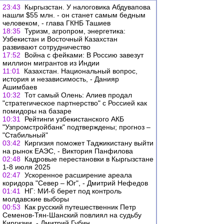
23:43
Кыргызстан. У налоговика Абдувапова
нашли $55 млн. - он станет самым бедным
человеком, - глава ГКНБ Ташиев
18:35
Туризм, агропром, энергетика:
Узбекистан и Восточный Казахстан
развивают сотрудничество
17:52
Война с фейками: В Россию завезут
миллион мигрантов из Индии
11:01
Казахстан. Национальный вопрос,
история и независимость, - Данияр
Ашимбаев
10:32
Тот самый Олень: Алиев продал
"стратегическое партнерство" с Россией как
помидоры на базаре
10:31
Рейтинги узбекистанского АКБ
"Узпромстройбанк" подтверждены; прогноз –
"Стабильный"
03:42
Киргизия поможет Таджикистану выйти
на рынок ЕАЭС, - Виктория Панфилова
02:48
Кадровые перестановки в Кыргызстане
1-8 июля 2025
02:47
Ускоренное расширение ареала
коридора "Север – Юг", - Дмитрий Нефедов
01:41
НГ: МИ-6 берет под контроль
молдавские выборы
00:53
Как русский путешественник Петр
Семенов-Тян-Шанский повлиял на судьбу
Киргизии, - Дмитрий Губин