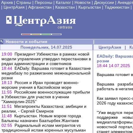
Архив
|
Страны
|
Персоны
|
Каталог
|
Новости
|
Дискуссии
|
Анекдо
|
ЦентрАзия
|
Афганистан
|
Казахстан
|
Кыргызстан
|
Таджикистан
|
Новости и события
|
Понедельник, 14.07.2025
ЦентрАзия
|
К
19:00
Президент Узбекистан в рамках новой
EADaily: Варшав
модели управления утвердил перестановки в
розни
рядах администрации и советников
18:44 14.07.2025
18:44
EADaily: Варшава готовит в Казахстане
медиабазу по разжиганию межнациональной
Варшава готовит 
розни
18:13
Россия и Иран проводят военно-
Варшава разраба
морские учения в Каспийском море
работать в негати
11:55
Российские военнослужащие прибыли
в Узбекистан для участия в учении
Как заявил пресс
"Хамкорлик-2025"
2026 году казахск
11:51
Мегапроекты Казахстана: амбиции и
реалии, - Сергей Смирнов
"Уже ведутся пер
11:48
Кыргызстан. Новым мэром города
поддержке новы
Балыкчы назначен Баатырбек Жантаев
медиаплатформы
02:55
Радикальный ислам мигрантов vs
новостной портал
традиционный ислам коренных мусульман
станет элементом 