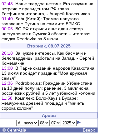
02:48
Наше твердое неттинг. Его озвучил на
встрече с президентом РФ глава
Росфинмониторинга, - Андрей Колесников
01:40
Sohu(Китай): Трампа напугало
заявление Путина на саммите БРИКС
00:05
ВС РФ открыли еще один сектор
наступления в Сумской области – итоговая
сводка Readovka за 8 июля
Вторник, 08.07.2025
20:18
За чужие интересы. Как басмачи и
белогвардейцы работали на Запад, - Сергей
Кожемякин
13:00
В Парке сказаний народов Казахстана
13 июля пройдет праздник "Моя дружная
семья"
12:36
Podrobno.uz: Гражданин Узбекистана
за 10 дней получил: ранение, 3 миллиона
российских рублей и 5 лет узбекской колонии
11:58
Комплекс Боло-Хауз в Бухаре:
жемчужина древней площади и "мечеть
сорока колонн"
Архив
©
CentrAsia
Вверх