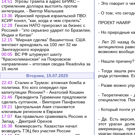
14:51
Угрозы Трампа в адрес БРИКС –
- Это говорит о ч
стремление доллара выстоять против
интеграции, - Виктор Малышев
- О том, что сего
13:36
Иранский прорыв израильской ПВО:
КСИР понял, "как, когда и чем стрелять"
ПРОЕКТ HAARP
12:28
Генсек НАТО пригрозил за бизнес с
Россией - "это серьезно ударит по Бразилии,
- Но природные ка
Индии и Китаю"
12:15
"Мирная сделка" Вашингтона: США
- Лет 20 назад б
мечтают арендовать на 100 лет 32 км
антициклона равн
Зангезурского коридора
возможно вообще. 
00:05
ВС РФ штурмуют шахту
"Краснолиманская" на Покровском
- Нашли причину?
направлении – итоговая сводка Readovka за
15 июля
- Тогда зашла ре
Вторник, 15.07.2025
рода установка. Е
22:43
Сталин и Трумэн: атомная бомба и
- Разве можно уп
политика. Кто кого опередил при
капитуляции Японии? - Анатолий Кошкин
- Теоретически -
21:46
Президента Туркмении предложили
специалистов. По
сделать султаном, - Виктория Панфилова
19:21
Центральная Азия становится
- Который почти 
ключевым регионом в Евразии
17:07
Как правильно сравнивать Россию и
- Да. Есть версия
Запад, - Дмитрий Орехов
этот ураган дол
16:38
Коммерсантъ: Казахстан начал
американцы, при
возводить ТЭЦ без участия России
ураган прошелся 