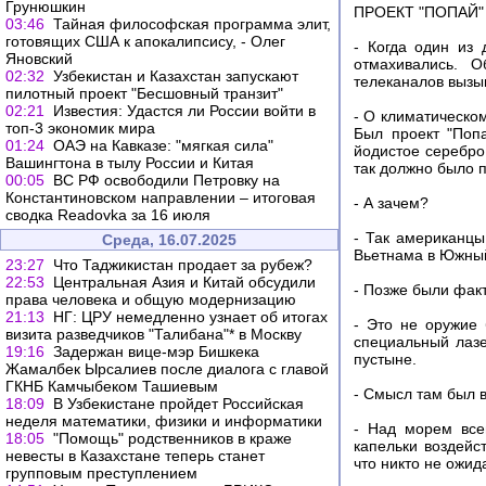
Грунюшкин
ПРОЕКТ "ПОПАЙ"
03:46
Тайная философская программа элит,
готовящих США к апокалипсису, - Олег
- Когда один из 
Яновский
отмахивались. 
02:32
Узбекистан и Казахстан запускают
телеканалов вызы
пилотный проект "Бесшовный транзит"
02:21
Известия: Удастся ли России войти в
- О климатическо
топ-3 экономик мира
Был проект "Поп
01:24
ОАЭ на Кавказе: "мягкая сила"
йодистое серебро
Вашингтона в тылу России и Китая
так должно было п
00:05
ВС РФ освободили Петровку на
Константиновском направлении – итоговая
- А зачем?
сводка Readovka за 16 июля
- Так американцы
Среда, 16.07.2025
Вьетнама в Южный
23:27
Что Таджикистан продает за рубеж?
22:53
Центральная Азия и Китай обсудили
- Позже были фак
права человека и общую модернизацию
21:13
НГ: ЦРУ немедленно узнает об итогах
- Это не оружие 
визита разведчиков "Талибана"* в Москву
специальный лаз
19:16
Задержан вице-мэр Бишкека
пустыне.
Жамалбек Ырсалиев после диалога с главой
ГКНБ Камчыбеком Ташиевым
- Смысл там был 
18:09
В Узбекистане пройдет Российская
неделя математики, физики и информатики
- Над морем все
18:05
"Помощь" родственников в краже
капельки воздейс
невесты в Казахстане теперь станет
что никто не ожид
групповым преступлением