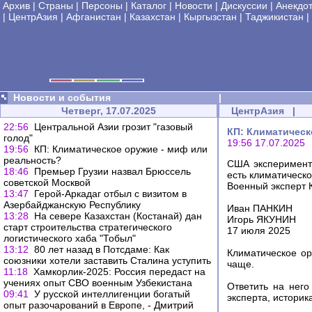
Архив
|
Страны
|
Персоны
|
Каталог
|
Новости
|
Дискуссии
|
Анекдо
|
ЦентрАзия
|
Афганистан
|
Казахстан
|
Кыргызстан
|
Таджикистан
|
Новости и события
|
Четверг, 17.07.2025
ЦентрАзия
|
22:56
Центральной Азии грозит "газовый
КП: Климатическ
голод"
19:56 17.07.2025
19:56
КП: Климатическое оружие - миф или
реальность?
США эксперименти
18:46
Премьер Грузии назвал Брюссель
есть климатическ
советской Москвой
Военный эксперт 
13:47
Герой-Аркадаг отбыл с визитом в
Азербайджанскую Республику
Иван ПАНКИН
13:28
На севере Казахстан (Костанай) дан
Игорь ЯКУНИН
старт строительства стратегического
17 июля 2025
логистического хаба "Тобыл"
13:12
80 лет назад в Потсдаме: Как
Климатическое ор
союзники хотели заставить Сталина уступить
чаще.
11:18
Хамкорлик-2025: Россия передаст на
учениях опыт СВО военным Узбекистана
Ответить на нег
09:41
У русской интеллигенции богатый
эксперта, историк
опыт разочарований в Европе, - Дмитрий