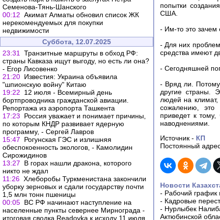
попытки создания
Семенова-Тянь-Шанского
США.
00:12
Акимат Алматы обновил список ЖК
нерекомендуемых для покупки
- Им-то это зачем
недвижимости
Суббота, 12.07.2025
- Для них пробле
средства имеют дв
23:31
Транзитные маршруты в обход РФ:
страны Кавказа ищут выгоду, но есть ли она?
- Сегодняшней пог
- Егор Лисовенко
21:20
Известия: Украина объявила
- Вряд ли. Потом
"шпионскую войну" Китаю
другие страны. Э
19:22
12 июля - Всемирный день
людей на климат,
бортпроводника гражданской авиации.
сожалению, это 
Репортажа из аэропорта Ташкента
приведет к тому,
17:23
Россия уважает и понимает причины,
наводнениями.
по которым КНДР развивает ядерную
программу, - Сергей Лавров
Источник -
КП
15:47
Рогунская ГЭС и излишняя
Постоянный адрес
обеспокоенность экологов, - Камолидин
Сирожидинов
13:27
В горах нашли дракона, которого
никто не ждал
11:26
Хлеборобы Туркменистана закончили
Новости Казахст
уборку зерновых и сдали государству почти
-
Рабочий график 
1,5 млн тонн пшеницы
-
Кадровые перес
00:05
ВС РФ начинают наступление на
-
Нурлыбек Налиб
населенные пункты севернее Мирнограда -
Актюбинской обла
итоговая сводка Readovka к исходу 11 июля