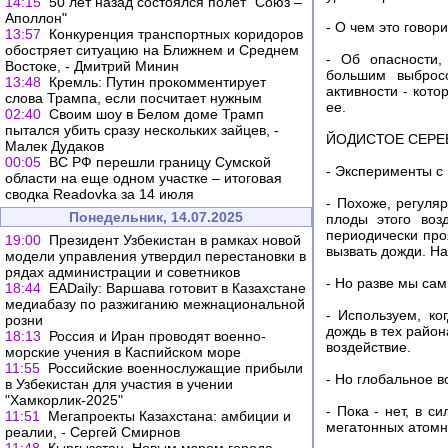
14:15
50 лет назад состоялся полет "Союз –
Аполлон"
- О чем это говор
13:57
Конкуренция транспортных коридоров
обостряет ситуацию на Ближнем и Среднем
- Об опасности,
Востоке, - Дмитрий Минин
большим выброс
13:48
Кремль: Путин прокомментирует
активности - кото
слова Трампа, если посчитает нужным
ее.
02:40
Своим шоу в Белом доме Трамп
пытался убить сразу нескольких зайцев, -
ЙОДИСТОЕ СЕРЕ
Малек Дудаков
00:05
ВС РФ перешли границу Сумской
- Эксперименты с
области на еще одном участке – итоговая
сводка Readovka за 14 июля
- Похоже, регуля
Понедельник, 14.07.2025
плоды этого воз
периодически про
19:00
Президент Узбекистан в рамках новой
вызвать дожди. Н
модели управления утвердил перестановки в
рядах администрации и советников
- Но разве мы са
18:44
EADaily: Варшава готовит в Казахстане
медиабазу по разжиганию межнациональной
- Используем, ко
розни
дождь в тех райо
18:13
Россия и Иран проводят военно-
воздействие.
морские учения в Каспийском море
11:55
Российские военнослужащие прибыли
- Но глобальное 
в Узбекистан для участия в учении
"Хамкорлик-2025"
- Пока - нет, в с
11:51
Мегапроекты Казахстана: амбиции и
мегатонных атомн
реалии, - Сергей Смирнов