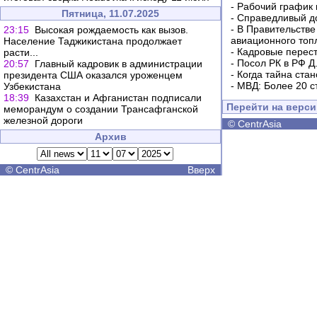
-
Рабочий график 
Пятница, 11.07.2025
-
Справедливый до
-
В Правительстве
23:15
Высокая рождаемость как вызов.
авиационного топ
Население Таджикистана продолжает
-
Кадровые перес
расти...
-
Посол РК в РФ Д
20:57
Главный кадровик в администрации
-
Когда тайна ста
президента США оказался уроженцем
-
МВД: Более 20 с
Узбекистана
18:39
Казахстан и Афганистан подписали
Перейти на верс
меморандум о создании Трансафганской
железной дороги
©
CentrAsia
Архив
©
CentrAsia
Вверх