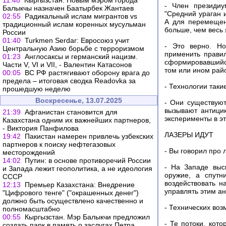
11:48
Кыргызстан. Новым мэром города
- Член президиу
Балыкчы назначен Баатырбек Жантаев
"Средний ураган 
02:55
Радикальный ислам мигрантов vs
А для перемещен
традиционный ислам коренных мусульман
больше, чем весь
России
01:40
Turkmen Serdar: Евросоюз учит
- Это верно. Но
Центральную Азию борьбе с терроризмом
применить прави
01:23
Англосаксы и германский нацизм.
сформировавшийся
Части V, VI и VII, - Валентин Катасонов
том или ином рай
00:05
ВС РФ растягивают оборону врага до
предела – итоговая сводка Readovka за
- Технологии таки
прошедшую неделю
Воскресенье, 13.07.2025
- Они существуют
вызывают антици
21:39
Афганистан становится для
эксперименты в э
Казахстана одним их важнейших партнеров,
- Виктория Панфилова
ЛАЗЕРЫ ИДУТ
19:42
Пакистан намерен привлечь узбекских
партнеров к поиску нефтегазовых
- Вы говорил про 
месторождений
14:02
Путин: в основе противоречий России
- На Западе выск
и Запада лежит геополитика, а не идеология
оружие, а спутн
СССР
воздействовать н
12:13
Премьер Казахстана: Внедрение
управлять этим а
"Цифрового тенге" ("окрашенных денег")
должно быть осуществлено качественно и
- Технических воз
полномасштабно
00:55
Кыргызстан. Мэр Балыкчи предложил
- Те потоки, кот
создать парк в память о заслугах Петра