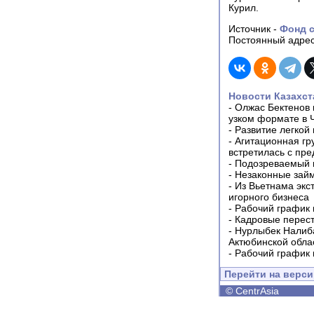
Курил.
Источник -
Фонд с
Постоянный адрес
Новости Казахст
-
Олжас Бектенов 
узком формате в 
-
Развитие легкой
-
Агитационная гр
встретилась с пр
-
Подозреваемый в
-
Незаконные займ
-
Из Вьетнама экс
игорного бизнеса
-
Рабочий график 
-
Кадровые перес
-
Нурлыбек Налиб
Актюбинской обла
-
Рабочий график 
Перейти на верс
©
CentrAsia