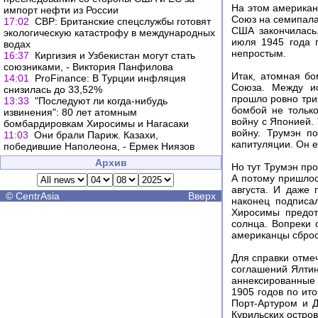
На этом американ
импорт нефти из России
Союз на семипала
17:02
СВР: Британские спецслужбы готовят
США закончилась
экологическую катастрофу в международных
июля 1945 года 
водах
непростым.
16:37
Киргизия и Узбекистан могут стать
союзниками, - Виктория Панфилова
Итак, атомная б
14:01
ProFinance: В Турции инфляция
Союза. Между и
снизилась до 33,52%
прошло ровно три
13:33
"Последуют ли когда-нибудь
бомбой не только
извинения": 80 лет атомным
войну с Японией.
бомбардировкам Хиросимы и Нагасаки
войну. Трумэн п
11:03
Они брали Париж. Казахи,
капитуляции. Он е
победившие Наполеона, - Ермек Ниязов
Архив
Но тут Трумэн пр
А потому пришлос
августа. И даже 
©
CentrAsia
Вверх
наконец подписа
Хиросимы предот
солнца. Вопреки 
американцы сброси
Для справки отмеч
соглашений Ялтин
аннексированные 
1905 годов по ит
Порт-Артуром и Д
Курильских остро