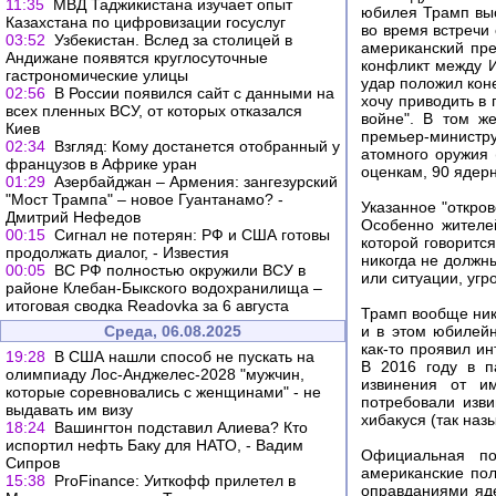
11:35
МВД Таджикистана изучает опыт
юбилея Трамп выс
Казахстана по цифровизации госуслуг
во время встречи
03:52
Узбекистан. Вслед за столицей в
американский пре
Андижане появятся круглосуточные
конфликт между И
гастрономические улицы
удар положил коне
02:56
В России появился сайт с данными на
хочу приводить в 
всех пленных ВСУ, от которых отказался
войне". В том ж
Киев
премьер-министру
02:34
Взгляд: Кому достанется отобранный у
атомного оружия 
французов в Африке уран
оценкам, 90 ядерн
01:29
Азербайджан – Армения: зангезурский
"Мост Трампа" – новое Гуантанамо? -
Указанное "откро
Дмитрий Нефедов
Особенно жителе
00:15
Сигнал не потерян: РФ и США готовы
которой говоритс
продолжать диалог, - Известия
никогда не должн
00:05
ВС РФ полностью окружили ВСУ в
или ситуации, уг
районе Клебан-Быкского водохранилища –
итоговая сводка Readovka за 6 августа
Трамп вообще ник
Среда, 06.08.2025
и в этом юбилейн
как-то проявил и
19:28
В США нашли способ не пускать на
В 2016 году в п
олимпиаду Лос-Анджелес-2028 "мужчин,
извинения от им
которые соревновались с женщинами" - не
потребовали изви
выдавать им визу
хибакуся (так наз
18:24
Вашингтон подставил Алиева? Кто
испортил нефть Баку для НАТО, - Вадим
Официальная по
Сипров
американские пол
15:38
ProFinance: Уиткофф прилетел в
оправданиями яде