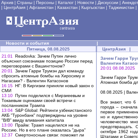
Архив
|
Страны
|
Персоны
|
Каталог
|
Новости
|
Дискуссии
|
Анекдо
|
ЦентрАзия
|
Афганистан
|
Казахстан
|
Кыргызстан
|
Таджикистан
|
Новости и события
|
Пятница, 08.08.2025
ЦентрАзия
|
21:01
Readovka: Зачем Путин лично
Зачем Гарри Тру
объяснил союзникам позицию России перед
Валентин Катасо
переговорами с Вашингтоном?
20:01 08.08.2025
20:01
Зачем Гарри Трумэн дал команду
сбросить атомные бомбы на Хиросиму и
Зачем Гарри Трум
Нагасаки? - Валентин Катасонов
Атомная бомба дл
16:15
НГ: В Киргизии приняли новый закон о
СМИ
08.08.2025 | Вал
13:10
Путин поделился с Мирзиеевым и
Токаевым оценками своей встречи с
Все знают, что 
посланником Трампа
города – сначала
13:04
S&P Global: Рейтинги узбекистанского
первое применени
АКБ "Туронбанк" подтверждены на уровне
но и единственн
"B/B" ввиду вливания капитала
человечество мн
13:00
Прайм: Трамп нацелился не на
предотвращать. 
Россию. Но в его плане оказалась "дыра"
октябре 1962 год
12:37
Смертоносные связи: поможет ли
Штатами и Советс