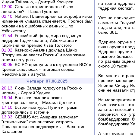
Индия Тайваню, - Дмитрий Косырев
на грани ядерног
12:00
Сколько в христианстве было
"ядерная кнопка".
апостолов? - Павел Густерин
02:40
Nature: Планетарная катастрофа из-за
Уже не приходитс
изменения климата отменяется. Прогноз был
самолеты "случа
основан на ошибочных данных ...по
подсчитали, что т
Узбекистану
было 381.
01:54
Российский фонд мира выдвинул
лидеров Таджикистана, Узбекистана и
Ядерное оружие 
Киргизии на премию Льва Толстого
виды оружия пред
01:02
Катехон: Анализ доклада Шайо
Ядерное оружие н
"Разрушение власти России" и возможные
намного больше. 
ответы на угрозы
по разным оценка
00:05
ВС РФ приступили к окружению ВСУ в
около 10 тысяч.
Кременских лесах – итоговая сводка
Readovka за 7 августа
Во многих стран
прошли мероприя
Четверг, 07.08.2025
Японии Сигэру Ис
20:13
Люди Запада голосуют за Россию
они не назвали с
ногами, - Сергей Худиев
19:04
Большая американская
На мероприятии в
криптореволюция, - Михаил Делягин
был зачитан тек
17:10
Встречный курс: Путин и Трамп
зачитал высокий 
договорились о встрече
говорится об уг
13:33
GENIUS Act. Америка запускает
бомбардировки 8
"гениальную" финансовую хитрость.
бомбардировку Хи
Последствия непредсказуемы, - Валентин
Катасонов
А что думает по 