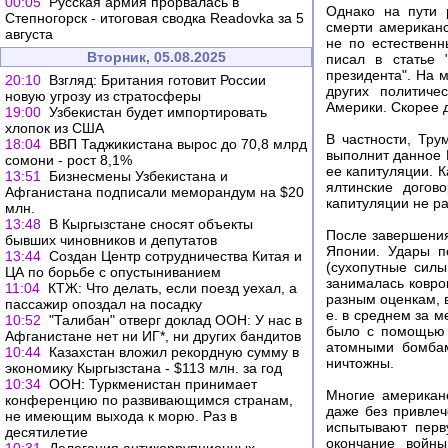
00:05
Русская армия прорвалась в
Однако на пути 
Степногорск - итоговая сводка Readovka за 5
смерти американс
августа
не по естествен
Вторник, 05.08.2025
писал в статье 
президента". На 
20:10
Взгляд: Британия готовит России
других политиче
новую угрозу из стратосферы
Америки. Скорее 
19:00
Узбекистан будет импортировать
хлопок из США
В частности, Тру
18:04
ВВП Таджикистана вырос до 70,8 млрд
выполнит данное 
сомони - рост 8,1%
ее капитуляции. К
13:51
Бизнесмены Узбекистана и
ялтинские догов
Афганистана подписали меморандум на $20
капитуляции не ра
млн.
13:48
В Кыргызстане сносят объекты
После завершения
бывших чиновников и депутатов
Японии. Удары п
13:44
Создан Центр сотрудничества Китая и
(сухопутные силы
ЦА по борьбе с опустыниванием
занималась ковро
11:04
КТЖ: Что делать, если поезд уехал, а
разным оценкам, в
пассажир опоздал на посадку
е. в среднем за 
10:52
"Талибан" отверг доклад ООН: У нас в
было с помощью 
Афганистане нет ни ИГ*, ни других бандитов
атомными бомбам
10:44
Казахстан вложил рекордную сумму в
ничтожны.
экономику Кыргызстана - $113 млн. за год
10:34
ООН: Туркменистан принимает
Многие американ
конференцию по развивающимся странам,
даже без привле
не имеющим выхода к морю. Раз в
испытывают перв
десятилетие
окончание войн