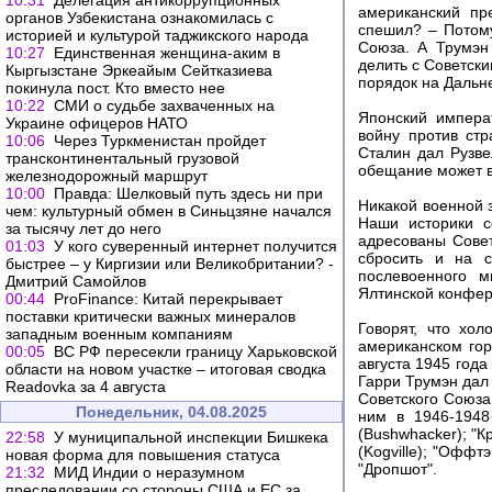
10:31
Делегация антикоррупционных
американский пр
органов Узбекистана ознакомилась с
спешил? – Потому
историей и культурой таджикского народа
Союза. А Трумэн
10:27
Единственная женщина-аким в
делить с Советск
Кыргызстане Эркеайым Сейтказиева
порядок на Дальне
покинула пост. Кто вместо нее
10:22
СМИ о судьбе захваченных на
Японский импера
Украине офицеров НАТО
войну против ст
10:06
Через Туркменистан пройдет
Сталин дал Рузве
трансконтинентальный грузовой
обещание может 
железнодорожный маршрут
10:00
Правда: Шелковый путь здесь ни при
Никакой военной 
чем: культурный обмен в Синьцзяне начался
Наши историки с
за тысячу лет до него
адресованы Сове
01:03
У кого суверенный интернет получится
сбросить и на с
быстрее – у Киргизии или Великобритании? -
послевоенного м
Дмитрий Самойлов
Ялтинской конфер
00:44
ProFinance: Китай перекрывает
поставки критически важных минералов
Говорят, что хо
западным военным компаниям
американском гор
00:05
ВС РФ пересекли границу Харьковской
августа 1945 год
области на новом участке – итоговая сводка
Гарри Трумэн дал
Readovka за 4 августа
Советского Союза.
Понедельник, 04.08.2025
ним в 1946-1948
(Bushwhacker); "К
22:58
У муниципальной инспекции Бишкека
(Kogville); "Оффтэ
новая форма для повышения статуса
"Дропшот".
21:32
МИД Индии о неразумном
преследовании со стороны США и ЕС за