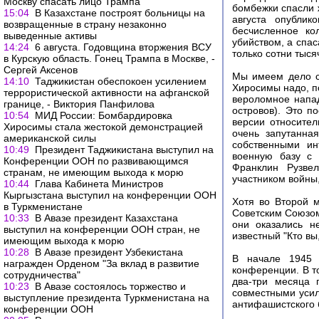
Москву спасать лицо Трампа
бомбежки спасли ж
15:04
В Казахстане построят больницы на
августа опублик
возвращенные в страну незаконно
бесчисленное ко
выведенные активы
убийством, а спас
14:24
6 августа. Годовщина вторжения ВСУ
только сотни тыся
в Курскую область. Гонец Трампа в Москве, -
Сергей Аксенов
Мы имеем дело с
14:10
Таджикистан обеспокоен усилением
Хиросимы надо, п
террористической активности на афганской
вероломное напа
границе, - Виктория Панфилова
островов). Это 
10:54
МИД России: Бомбардировка
версии относител
Хиросимы стала жестокой демонстрацией
очень запутанна
американской силы
собственными ин
10:49
Президент Таджикистана выступил на
военную базу с 
Конференции ООН по развивающимся
Франклин Рузвел
странам, не имеющим выхода к морю
участником войны,
10:44
Глава Кабинета Министров
Кыргызстана выступил на конференции ООН
Хотя во Второй 
в Туркменистане
Советским Союзом
10:33
В Авазе президент Казахстана
они оказались н
выступил на конференции ООН стран, не
известный "Кто вы
имеющим выхода к морю
10:28
В Авазе президент Узбекистана
В начале 1945 
награжден Орденом "За вклад в развитие
конференции. В т
сотрудничества"
два-три месяца 
10:23
В Авазе состоялось торжество и
совместными уси
выступление президента Туркменистана на
антифашистского 
конференции ООН