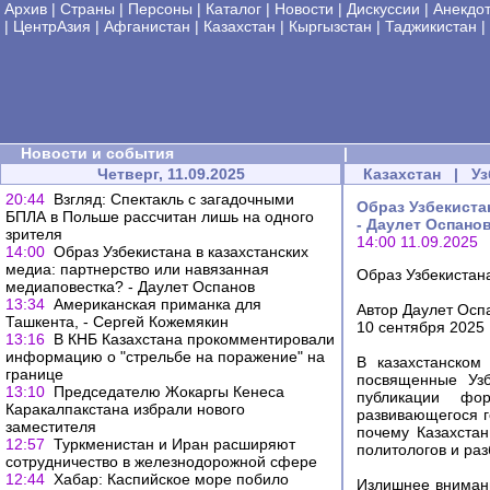
Архив
|
Страны
|
Персоны
|
Каталог
|
Новости
|
Дискуссии
|
Анекдо
|
ЦентрАзия
|
Афганистан
|
Казахстан
|
Кыргызстан
|
Таджикистан
|
Новости и события
|
Четверг, 11.09.2025
Казахстан
|
Уз
20:44
Взгляд: Спектакль с загадочными
Образ Узбекиста
БПЛА в Польше рассчитан лишь на одного
- Даулет Оспано
зрителя
14:00 11.09.2025
14:00
Образ Узбекистана в казахстанских
медиа: партнерство или навязанная
Образ Узбекистан
медиаповестка? - Даулет Оспанов
13:34
Американская приманка для
Автор Даулет Осп
Ташкента, - Сергей Кожемякин
10 сентября 2025
13:16
В КНБ Казахстана прокомментировали
информацию о "стрельбе на поражение" на
В казахстанском
границе
посвященные Узб
13:10
Председателю Жокаргы Кенеса
публикации фо
Каракалпакстана избрали нового
развивающегося г
заместителя
почему Казахста
12:57
Туркменистан и Иран расширяют
политологов и раз
сотрудничество в железнодорожной сфере
12:44
Хабар: Каспийское море побило
Излишнее внимани