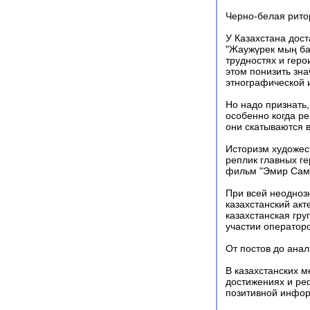
Черно-белая рито
У Казахстана дос
"Жаужүрек мың ба
трудностях и геро
этом понизить зна
этнографической 
Но надо признать,
особенно когда ре
они скатываются в
Историзм художест
реплик главных ге
фильм "Эмир Сама
При всей неоднозн
казахстанский ак
казахстанская гр
участии оператор
От постов до анал
В казахстанских 
достижениях и ре
позитивной инфор