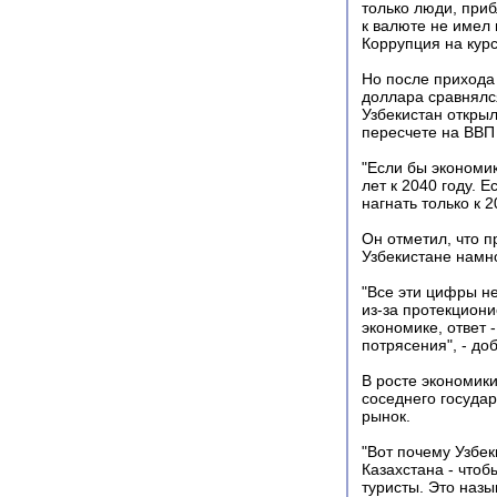
только люди, приб
к валюте не имел 
Коррупция на кур
Но после прихода 
доллара сравнялся
Узбекистан открыл
пересчете на ВВП 
"Если бы экономик
лет к 2040 году. 
нагнать только к 
Он отметил, что п
Узбекистане намн
"Все эти цифры не
из-за протекциони
экономике, ответ 
потрясения", - до
В росте экономики
соседнего государ
рынок.
"Вот почему Узбе
Казахстана - что
туристы. Это назы