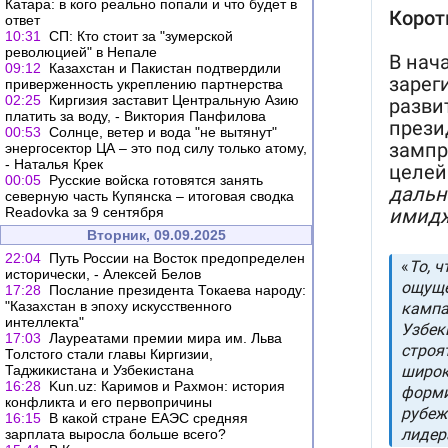
Катара: в кого реально попали и что будет в
ответ
10:31
СП: Кто стоит за "зумерской
революцией" в Непале
09:12
Казахстан и Пакистан подтвердили
приверженность укреплению партнерства
02:25
Киргизия заставит Центральную Азию
платить за воду, - Виктория Панфилова
00:53
Солнце, ветер и вода "не вытянут"
энергосектор ЦА – это под силу только атому,
- Наталья Крек
00:05
Русские войска готовятся занять
северную часть Купянска – итоговая сводка
Readovka за 9 сентября
Вторник, 09.09.2025
22:04
Путь России на Восток предопределен
исторически, - Алексей Белов
17:28
Послание президента Токаева народу:
"Казахстан в эпоху искусственного
интеллекта"
17:03
Лауреатами премии мира им. Льва
Толстого стали главы Киргизии,
Таджикистана и Узбекистана
16:28
Kun.uz: Каримов и Рахмон: история
конфликта и его первопричины
16:15
В какой стране ЕАЭС средняя
зарплата выросла больше всего?