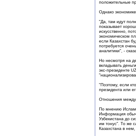
положительные пр
Однако экономике 
"Да, там идут пол
показывает хорош
искусственно, пот
экономическом пл
если Казахстан бу
потребуется очень
аналитики", - ска
Но несмотря на д
вкладывать деньги
экс-президенте U
"национализирова
"Поэтому, если кт
президента или ег
Отношения между
По мнению Ислама
Информация обычн
Узбекистана до си
им тонус". То же 
Казахстана в нем,