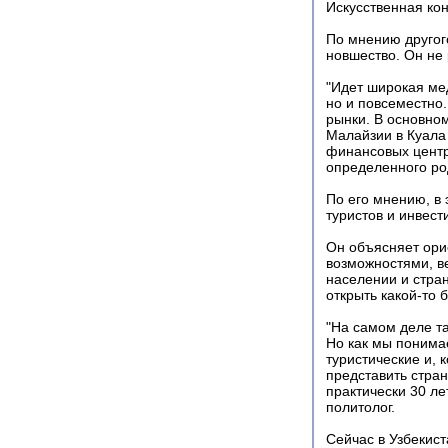
Искусственная ко
По мнению другого
новшество. Он не 
"Идет широкая мед
но и повсеместно
рынки. В основном
Малайзии в Куала
финансовых центр
определенного род
По его мнению, в 
туристов и инвест
Он объясняет ори
возможностями, в
населении и стран
открыть какой-то б
"На самом деле та
Но как мы понима
туристические и, 
представить стран
практически 30 ле
политолог.
Сейчас в Узбекис