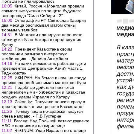
Польши не планировались
16:05
Китай, Россия и Монголия провели
совместные учения по защите будущего
газопровода "Сила Сибири - 2"
15:00
Этнограф из РФ Святослав Каверин
два месяца расписывал матом стены
тюрьмы у талибов
14:31
В Монголии планируют перенести
столицу из Улан-Батора в город-спутник
Хунну
14:22
Президент Казахстана своим
посланием разыграл интересную
комбинацию, - Данияр Ашимбаев
14:16
На каких должностях работают дети
президентов Центральной Азии? Часть 1.
Таджикистан
12:25
ИКИ РАН: На Земле в ночь на среду
произошла необъяснимая магнитная буря
12:21
Подобные действия являются
неприемлемыми - Узбекистан и Казахстан
осудили удары Израиля по Катару
12:13
Zakon.kz: Получали пенсию сразу в
трех странах: что им грозит в Казахстане
11:26
Почему числа по-арабски пишутся
слева направо, - П.В.Густерин
11:11
Взгляд: Над Польшей летают какие-то
НЛО с надписями на кириллице
11:02
REGNUM: Удар Израиля по столице