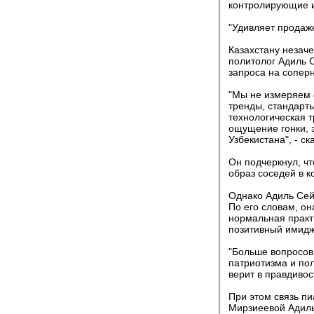
контролирующие 
"Удивляет продаж
Казахстану незаче
политолог Адиль С
запроса на соперн
"Мы не измеряем 
тренды, стандарт
технологическая т
ощущение гонки, 
Узбекистана", - ск
Он подчеркнул, чт
образ соседей в к
Однако Адиль Сей
По его словам, он
нормальная практи
позитивный имидж
"Больше вопросов
патриотизма и по
верит в правдивос
При этом связь п
Мирзиеевой Адиль