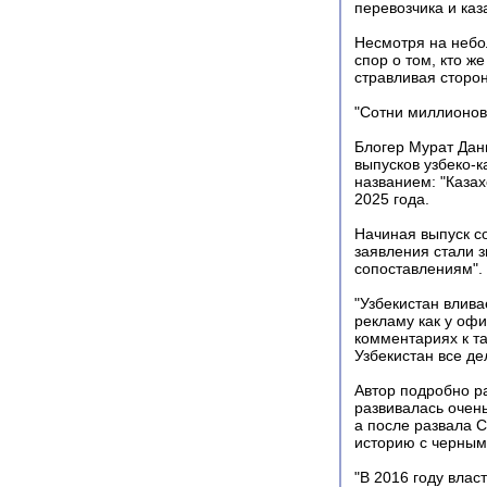
перевозчика и каз
Несмотря на небо
спор о том, кто ж
стравливая сторо
"Сотни миллионов 
Блогер Мурат Дани
выпусков узбеко-к
названием: "Казах
2025 года.
Начиная выпуск с
заявления стали з
сопоставлениям".
"Узбекистан влива
рекламу как у офи
комментариях к та
Узбекистан все де
Автор подробно р
развивалась очен
а после развала 
историю с черным
"В 2016 году влас