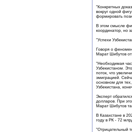
"Конкретных доказ
вокруг одной фигу
формировать позит
В этом смысле фи
координатор, но з
"Успехи Узбекист
Говоря о феномен
Марат Шибутов отм
"Необходимая част
Узбекистаном. Это
поток, что увелич
эмиграцией. Сейча
основном для тех,
Узбекистана, коне
Эксперт обратилс
долларов. При это
Марат Шибутов так
В Казахстане в 20
году в РК - 72 млр
"Отрицательный т