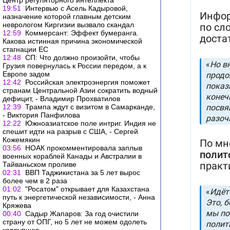
Центр регуляторного интеллекта
19:51
Интервью с Асель Кадыровой,
назначение которой главным детским
неврологом Киргизии вызвало скандал
12:59
Коммерсант: Эффект бумеранга.
Какова истинная причина экономической
стагнации ЕС
12:48
СП: Что должно произойти, чтобы
Грузия повернулась к России передом, а к
Европе задом
12:42
Российская электроэнергия поможет
странам Центральной Азии сократить водный
дефицит, - Владимир Прохватилов
12:39
Трампа ждут с визитом в Самарканде,
- Виктория Панфилова
12:22
Южноазиатское поле интриг. Индия не
спешит идти на разрыв с США, - Сергей
Кожемякин
03:56
НОАК прокомментировала заплыв
военных кораблей Канады и Австралии в
Тайваньском проливе
02:31
ВВП Таджикистана за 5 лет вырос
более чем в 2 раза
01:02
"Росатом" открывает для Казахстана
путь к энергетической независимости, - Анна
Кряжева
00:40
Садыр Жапаров: За год очистили
страну от ОПГ, но 5 лет не можем одолеть