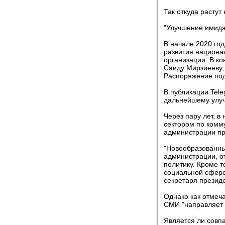
Так откуда растут
"Улучшение имид
В начале 2020 го
развития национа
организации. В ко
Саиду Мирзиееву,
Распоряжение под
В публикации Tel
дальнейшему улуч
Через пару лет, 
сектором по комм
администрации пр
"Новообразованны
администрации, о
политику. Кроме 
социальной сфере,
секретаря президе
Однако как отмеч
СМИ "направляет г
Является ли совп