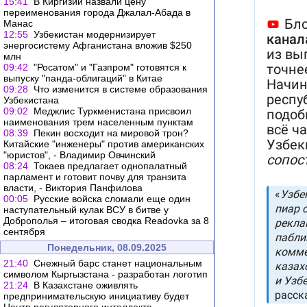
15:41
В Киргизии назвали цену
переименования города Джалал-Абада в
Манас
12:55
Узбекистан модернизирует
энергосистему Афганистана вложив $250
млн
09:42
"Росатом" и "Газпром" готовятся к
выпуску "панда-облигаций" в Китае
09:28
Что изменится в системе образования
Узбекистана
09:02
Меджлис Туркменистана присвоил
наименования трем населенным пунктам
08:39
Пекин восходит на мировой трон?
Китайские "инженеры" против американских
"юристов", - Владимир Овчинский
08:24
Токаев предлагает однопалатный
парламент и готовит почву для транзита
власти, - Виктория Панфилова
00:05
Русские войска сломали еще один
наступательный кулак ВСУ в битве у
Доброполья – итоговая сводка Readovka за 8
сентября
Понедельник, 08.09.2025
21:40
Снежный барс станет национальным
символом Кыргызстана - разработан логотип
21:24
В Казахстане оживлять
предпринимательскую инициативу будет