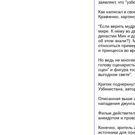
заявляет, что "узб
Как написал в сво
Кравченко, картин
"Если верить муд
мире. К нему во д
династии Мин и д
об этом знали?). 
относиться пример
и принцесса во вр
Но ведь не многие
голову сценарист
сцен" и фигура то
выгодном свете".
Критик подчеркнул
Узбекистана, авто
Описанная выше с
нападения джунгар
Фильм действител
анекдотом и прово
Конечно, зритель 
источники для пон