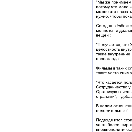
"Мы же понимаем,
потому что мало 
можно это назват
нужно, чтобы пок
Сегодня в Узбекис
меняется и диале
вещей":
"Получается, что 
целостность внут
такие внутренние
пропаганда".
Фильмы в таких сл
также часто сним
"Что касается по
Сотрудничество у
Организуют очень
странами", - добав
В целом отношени
положительные".
Подводя итог, сто
часть более широ
внешнеполитическ