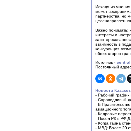
Исходя из мнения
может воспринима
партнерства, но м
целенаправленно
Важно понимать: 
интересы и настр
заинтересованност
взаимность в под
конкуренция возмо
обеих сторон гра
Источник -
centra
Постоянный адрес
Новости Казахст
-
Рабочий график 
-
Справедливый до
-
В Правительстве
авиационного топ
-
Кадровые перес
-
Посол РК в РФ Д
-
Когда тайна ста
-
МВД: Более 20 с