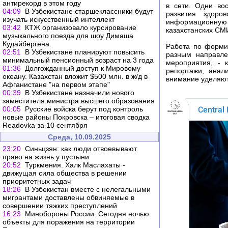
антирекорд в этом году
в сети. Одни во
04:09
В Узбекистане старшеклассники будут
развития здоро
изучать искусственный интеллект
информационную 
03:42
КТЖ организовало курсирование
казахстанских СМИ
музыкального поезда для шоу Димаша
Кудайбергена
Работа по форми
02:51
В Узбекистане планируют повысить
разным направле
минимальный пенсионный возраст на 3 года
мероприятия, - 
01:36
Долгожданный доступ к Мировому
репортажи, анали
океану. Казахстан вложит $500 млн. в ж/д в
внимание уделяют
Афганистане "на первом этапе"
00:39
В Узбекистане назначили нового
заместителя министра высшего образования
00:05
Русские войска берут под контроль
новые районы Покровска – итоговая сводка
Readovka за 10 сентября
Среда, 10.09.2025
23:20
Синьцзян: как люди отвоевывают
право на жизнь у пустыни
20:52
Туркмения. Халк Маслахаты -
движущая сила общества в решении
приоритетных задач
18:26
В Узбекистан вместе с нелегальными
мигрантами доставлены обвиняемые в
совершении тяжких преступлений
16:23
Минобороны России: Сегодня ночью
объекты для поражения на территории