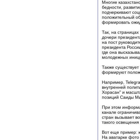
Многие казахстан
бедности, развит
подчеркивают соц
положительный об
формировать ожид
Так, на страницах
дочери президент
на пост руководи
президента Росси
где она высказыв
молодежных иниц
Также существует
формируют положи
Например, Telegr
внутренней полит
Хорасан" и масшт
позиций Саиды Мир
При этом информа
канале ограничив
стран вызывает во
такого освещения 
Вот еще пример: к
На аватарке фото 