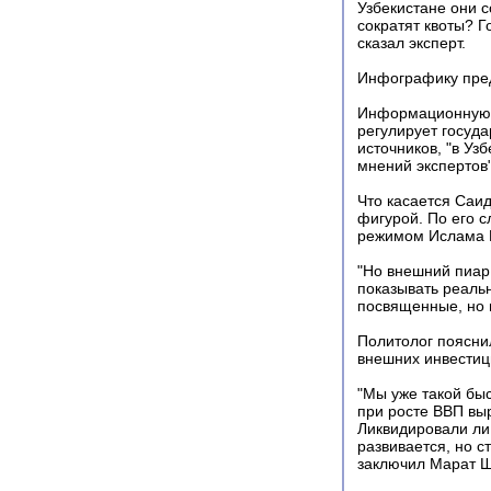
Узбекистане они с
сократят квоты? Г
сказал эксперт.
Инфографику пре
Информационную п
регулирует госуда
источников, "в Уз
мнений экспертов"
Что касается Саи
фигурой. По его с
режимом Ислама 
"Но внешний пиар
показывать реальн
посвященные, но 
Политолог пояснил
внешних инвестици
"Мы уже такой быс
при росте ВВП вы
Ликвидировали ли 
развивается, но с
заключил Марат Ш