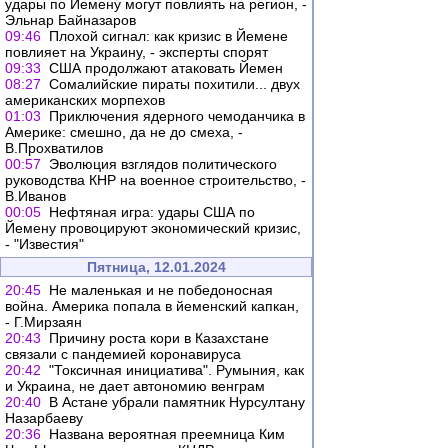
удары по Йемену могут повлиять на регион, -
Эльнар Байназаров
09:46
Плохой сигнал: как кризис в Йемене
повлияет на Украину, - эксперты спорят
09:33
США продолжают атаковать Йемен
08:27
Сомалийские пираты похитили... двух
американских морпехов
01:03
Приключения ядерного чемоданчика в
Америке: смешно, да не до смеха, -
В.Прохватилов
00:57
Эволюция взглядов политического
руководства КНР на военное строительство, -
В.Иванов
00:05
Нефтяная игра: удары США по
Йемену провоцируют экономический кризис,
- "Известия"
Пятница, 12.01.2024
20:45
Не маленькая и не победоносная
война. Америка попала в йеменский капкан,
- Г.Мирзаян
20:43
Причину роста кори в Казахстане
связали с пандемией коронавируса
20:42
"Токсичная инициатива". Румыния, как
и Украина, не дает автономию венграм
20:40
В Астане убрали памятник Нурсултану
Назарбаеву
20:36
Названа вероятная преемница Ким