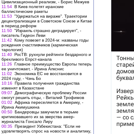
Цивилизационный реализм, - Борис Межуев
11:54
В Киев полетят иранские
баллистические ракеты
11:53
"Удержаться на вираже". Траектории
децентрализации в Советском Союзе и Китае
в период реформ
11:50
"Израиль страшно деградирует", -
писатель Гидеон Леви
11:42
Кому повезет в 2024-м: названы годы
рождения счастливчиков (кармическая
тарология)
11:40
РосТВ: рухнули рейтинги бездарного и
брехливого Епрст-канала
11:26
Главное преимущество Европы теперь
ее уничтожает, - Ирина Алкснис
11:02
Экономика ЕС не восстановится в
2024 году, - Чэнь Бо
10:16
Правила получения гражданства
изменят в Казахстане
09:07
Демографическую проблему России
смогут решить отцы, - Виталий Трофимов
01:02
Африка переселяется в Америку, -
Ирина Акимушкина
00:50
Бандеровцы замучили в тюрьме
критиковавшего их за зверства амер-
журналиста Гонсало Лиру
00:35
Президент Узбекистана: "Если не
удовлетворять спрос на новости и аналитику,