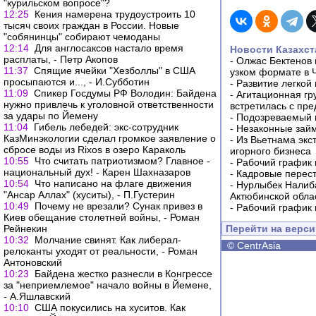
"курильском вопросе"?
12:25
Кения намерена трудоустроить 10
тысяч своих граждан в России. Новые
"собянинцы" собирают чемоданы
12:14
Для англосаксов настало время
Новости Казахст
расплаты, - Петр Акопов
-
Олжас Бектенов 
11:37
Спящие ячейки "Хезболлы" в США
узком формате в 
просыпаются и..., - И.Субботин
-
Развитие легкой
11:09
Спикер Госдумы РФ Володин: Байдена
-
Агитационная гр
нужно привлечь к уголовной ответственности
встретилась с пр
за удары по Йемену
-
Подозреваемый в
11:04
Гибель лебедей: экс-сотрудник
-
Незаконные займ
КазМинэкологии сделал громкое заявление о
-
Из Вьетнама экс
сбросе воды из Rixos в озеро Караколь
игорного бизнеса
10:55
Что считать патриотизмом? Главное -
-
Рабочий график 
национальный дух! - Карен Шахназаров
-
Кадровые перес
10:54
Что написано на флаге движения
-
Нурлыбек Налиб
"Ансар Аллах" (хуситы), - П.Густерин
Актюбинской обла
10:49
Почему не врезали? Сунак привез в
-
Рабочий график 
Киев обещание столетней войны, - Роман
Рейнекин
Перейти на верс
10:32
Молчание свинят. Как либерал-
©
CentrAsia
релоканты уходят от реальности, - Роман
Антоновский
10:23
Байдена жестко разнесли в Конгрессе
за "неприемлемое" начало войны в Йемене,
- А.Яшлавский
10:10
США покусились на хуситов. Как