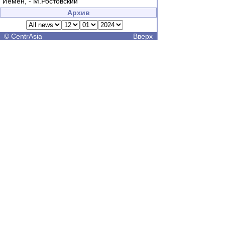
Йемен, - М.Ростовский
Архив
©
CentrAsia
Вверх