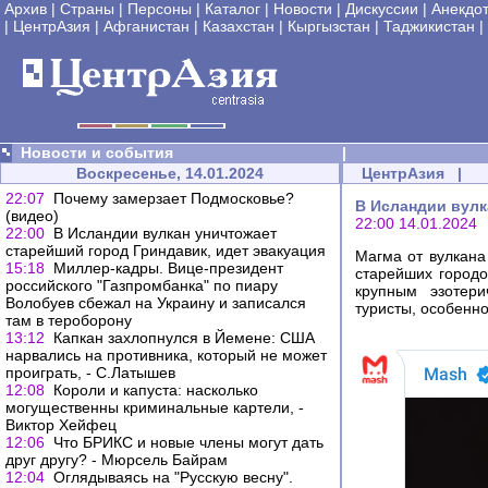
Архив
|
Страны
|
Персоны
|
Каталог
|
Новости
|
Дискуссии
|
Анекдо
|
ЦентрАзия
|
Афганистан
|
Казахстан
|
Кыргызстан
|
Таджикистан
|
Новости и события
|
Воскресенье, 14.01.2024
ЦентрАзия
|
22:07
Почему замерзает Подмосковье?
В Исландии вулк
(видео)
22:00 14.01.2024
22:00
В Исландии вулкан уничтожает
старейший город Гриндавик, идет эвакуация
Магма от вулкана
15:18
Миллер-кадры. Вице-президент
старейших городо
российского "Газпромбанка" по пиару
крупным эзотери
Волобуев сбежал на Украину и записался
туристы, особенно
там в тероборону
13:12
Капкан захлопнулся в Йемене: США
нарвались на противника, который не может
проиграть, - С.Латышев
12:08
Короли и капуста: насколько
могущественны криминальные картели, -
Виктор Хейфец
12:06
Что БРИКС и новые члены могут дать
друг другу? - Мюрсель Байрам
12:04
Оглядываясь на "Русскую весну".