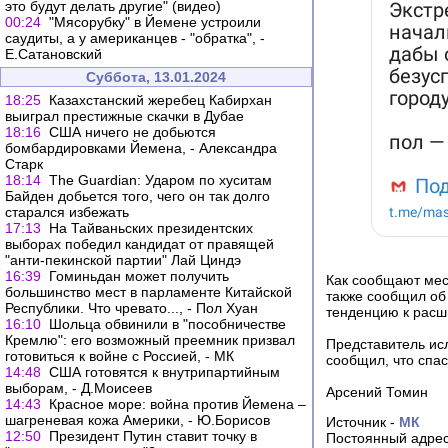
это будут делать другие" (видео)
00:24
"Мясорубку" в Йемене устроили
саудиты, а у американцев - "обратка", -
Е.Сатановский
Суббота, 13.01.2024
18:25
Казахстанский жеребец Кабирхан
выиграл престижные скачки в Дубае
18:16
США ничего не добьются
бомбардировками Йемена, - Александра
Старк
18:14
The Guardian: Ударом по хуситам
Байден добьется того, чего он так долго
старался избежать
17:13
На Тайваньских президентских
выборах победил кандидат от правящей
"анти-пекинской партии" Лай Циндэ
16:39
Гоминьдан может получить
Как сообщают мес
большинство мест в парламенте Китайской
также сообщил об
Республики. Что чревато..., - Пол Хуан
тенденцию к расш
16:10
Шольца обвинили в "пособничестве
Кремлю": его возможный преемник призвал
Представитель ис
готовиться к войне с Россией, - МК
сообщил, что спа
14:48
США готовятся к внутрипартийным
выборам, - Д.Моисеев
Арсений Томин
14:43
Красное море: война против Йемена –
шагреневая кожа Америки, - Ю.Борисов
Источник -
МК
12:50
Президент Путин ставит точку в
Постоянный адрес