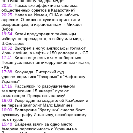
Чен Ына на посту лидера КНДР
20:31
Насколько эффективна система
общественных советов в Казахстане?
20:25
Напав на Йемен, США ошиблись
адресом. Ответка от хуситов прилетит и
американцам, и израильтянам, - Михаил
Зубов
19:54
Китай предупредил: тайваньцы
изберут не президента, а войну или мир, -
В.Скосырев
19:52
Выстрел в ногу: англосаксы толкают
Иран к войне, а нефть к 150 долларам, - СП
17:41
Китаю еще есть с чем побороться.
Пекин усиливает антикоррупционные чистки,
- Къ
17:38
Клоунада. Питерский суд
удовлетворил иск "Газпрома" к "Нафтогазу
Украины"
17:16
Рассылкой "о разрушительном
землетрясении 15 января" пугают
алматинцев. Прекратить панику!
16:03
Умер один из создателей КазАрмии и
ее первый замполит Мэлс Шампиев
16:00
Болгарские "братушки" снесли бюст
русскому графу Игнатьеву, освободившему
их от турок
15:48
Байдена взяли за одно место:
Америка переключилась с Украины на