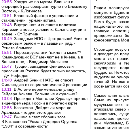
20:55
Хождение по мукам. Блинкен в
очередной раз совершил турне по Ближнему
Рядом планируют
Востоку, - К.Логинова
монумент Единств
20:51
Клановый фактор в управлении и
изображает фигур
становлении Туркменистана
Рама будет возн
20:48
Внутренняя и внешняя политика
национального к
Киргизии в новых условиях: баланс внутри и
главную оппози
вовне, - Ст.Притчин
придерживался бо
16:49
Западные НПО в Центральной Азии: с
консерватора Мод
беконовым рылом – в лавашный ряд, -
Рената Алимова
Строящая новую 
15:51
Перезагрузка или "шило на мыло"?
и доводит до пре
Командующих ВСУ меняют не в Киеве, а в
много лет прави
Вашингтоне, - Владимир Малышев
секуляризм и те
15:47
Турция: западный финансовый
государстве под
прессинг на Россию будет только нарастать,
буддисты. Некото
- Дм.Нефедов
индуизм не одноро
14:40
Андрей Бунич: НАТО не спасет
течений. Но все 
Финляндию от социалистической революции
осознается как со
13:11
В Астане переименовали улицу
Гейдара Алиева. Больше не актуально?
Самое влиятельн
13:03
Президент Монголии Хурэлсух принял
Само их присутс
вице-премьера России в почетной юрте
мусульманских з
12:53
Казахстан. Дойдет ли море до
атаковали север 
Аральска: что для этого делают
появлялись, сущ
12:47
Вышел в свет сборник эссе
нашествие произош
В.Катасонова "Роман Джорджа Оруэлла
дин Мухаммед Ба
"1984" и современность"
знаменитую мечет