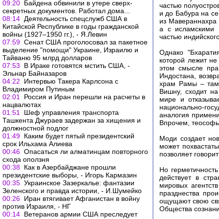
09:20
Байдена обвинили в утере сверх-
частью полуостров
секретных документов. Работал дома...
и до Бабура на с
08:14
Деятельность спецслужб США в
из Мавераннахра 
Китайской Республике в годы гражданской
а с исламскими 
войны (1927–1950 гг.), - Я.Левин
частью индийског
07:59
Сенат США проголосовал за пакетное
выделение "помощи" Украине, Израилю и
Однако "Бхарати
Тайваню 95 млрд долларов
которой лежит не
07:53
В Ираке готовятся мстить США, -
этом смысле пра
Эльнар Байназаров
Индостана, возвр
04:22
Интервью Такера Карлсона с
храм Рамы – там,
Владимиром Путиным
Вишну, сходит на
02:01
Россия и Иран перешли на расчеты в
мире и отказыва
нацвалютах
национально-гос
01:51
Шеф управления транспорта
аналогия примени
Ташкента Джураев задержан за хищения и
Впрочем, теософы
должностной подлог
01:49
Каким будет пятый президентский
Моди создает нов
срок Ильхама Алиева
может похвастать
00:46
Опасаться ли алматинцам повторного
позволяет говорит
схода оползня
00:38
Как в Азербайджане прошли
Но герметичность
президентские выборы, - Игорь Кармазин
действует в стр
00:35
Украинское Зазеркалье: фантазии
мировых агентст
Зеленского и правда истории, - И.Шумейко
празднества прои
00:26
Иран втягивает Афганистан в войну
ощущают свою свя
против Израиля, - НГ
Общества сознани
00:14
Ветеранов армии США преследует