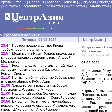
Архив
|
Страны
|
Персоны
|
Каталог
|
Новости
|
Дискуссии
|
Анекдо
|
ЦентрАзия
|
Афганистан
|
Казахстан
|
Кыргызстан
|
Таджикистан
|
Новости и события
|
Пятница, 09.02.2024
ЦентрАзия
|
23:47
Протестующие в центре Киева
Моди молит Раму
требуют вернуть Залужного
Мельников
22:57
Моди молит Раму. Фактор индуизма в
22:57 09.02.2024
мировом параде суверенитетов, - Андрей
Мельников
06.02.2024
21:17
России следует пристально наблюдать
за новым правительством Казахстана, -
Моди молит Раму.
Роман Юнеман
Андрей Мельнико
21:10
Понты погубили сборную Узбекистана
Заместитель глав
в четвертьфинале Кубка Азии
"НГ-Религии"
21:08
Запад готовит пакости к выборам
Президента России, - В.Михеев
К храму Рамы сра
21:00
Идеальный выбор Зеленского: янычар
Парадоксально, н
во главе вермахта Украины, - Сергей Лесков
архаику. 22 янв
20:56
Битва при Политимете: крупнейшее
бога Рамы в горо
поражение армии Александра Македонского
месте разрушенн
(уроки ЦАистории), - А.Клейменов
правящей политор