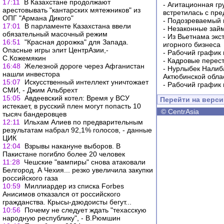
17:11
В Казахстане продолжают
-
Агитационная гр
арестовывать "кантарских мятежников" из
встретилась с пр
ОПГ "Армана Дикого"
-
Подозреваемый в
17:01
В парламенте Казахстана ввели
-
Незаконные займ
обязательный масочный режим
-
Из Вьетнама экс
16:51
"Красная дорожка" для Запада.
игорного бизнеса
Опасные игры элит ЦентрАзии,-
-
Рабочий график 
С.Кожемякин
-
Кадровые перес
16:48
Железной дороге через Афганистан
-
Нурлыбек Налиб
нашли инвестора
Актюбинской обла
15:07
Искусственный интеллект уничтожает
-
Рабочий график 
СМИ, - Джим Альбрехт
15:05
Авдеевский котел: Время у ВСУ
Перейти на верс
истекает, в русский плен могут попасть 10
©
CentrAsia
тысяч бандеровцев
12:11
Ильхам Алиев по предварительным
результатам набрал 92,1% голосов, - данные
ЦИК
12:04
Взрывы накануне выборов. В
Пакистане погибло более 20 человек
11:28
Чешские "вампиры" снова атаковали
Белгород. А Чехия... резко увеличила закупки
российского газа
10:59
Миллиардер из списка Forbes
Анисимов отказался от российского
гражданства. Крысы-дзюдоисты бегут...
10:56
Почему не следует ждать "техасскую
народную республику", - В.Рюмшин