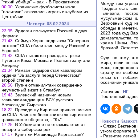
"тихий убийца" – рак, - В.Прохватилов
Между тем угроза
00:00
Украинские футболисты из-за
Прадеш есть свя
"политики" отказались играть с клубами из
Гьянвапи, пост
ЦентрАзии
мусульманском в
Верховный суд н
Четверг, 08.02.2024
обряды в мечети
23:35
Эрдоган пользуется Россией в двух
2023 года суд Ва
формах
доказательства 
21:43
Сеймур Херш: подрывом "Северных
храма Шивы. Это
потоков" США вбили клин между Россией и
Брахмой. Остается
Европой
21:42
США пытаются разгадать трюки
Судя по тому, ч
Путина и Кима: Москва и Пхеньян запутали
мира, если не сч
Америку
масс, тенденция 
21:34
Рамзан Кадыров стал кавалером
страну по особом
ордена "За заслуги перед Отечеством"
отказ от глобал
второй степени
осознании уникал
20:56
Путин отменил-таки совершенно
неуместный визит в Стамбул
Источник -
НГ
19:43
Зеленский назначил новым
Постоянный адрес
главнокомандующим ВСУ русского
Александра Сырского
18:22
Президенту Киргизии пришло письмо
из США. Блинкен беспокоится за киргизское
гражданское общество, - "Къ"
Новости Казахст
17:25
В Узбекистане не отказываются от
-
Олжас Бектенов 
поворота сибирских рек
узком формате в 
17:17
Купят ли Ротшильды Кыргызстан?
-
Развитие легкой