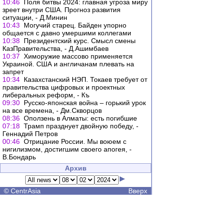
10:46
Поля битвы 2024: главная угроза миру
зреет внутри США. Прогноз развития
ситуации, - Д.Минин
10:43
Могучий старец. Байден упорно
общается с давно умершими коллегами
10:38
Президентский курс. Смысл смены
КазПравительства, - Д.Ашимбаев
10:37
Химоружие массово применяется
Украиной. США и англичанам плевать на
запрет
10:34
Казахстанский НЭП. Токаев требует от
правительства цифровых и проектных
либеральных реформ, - Къ
09:30
Русско-японская война – горький урок
на все времена, - Дм.Скворцов
08:36
Оползень в Алматы: есть погибшие
07:18
Трамп празднует двойную победу, -
Геннадий Петров
00:46
Отрицание России. Мы воюем с
нигилизмом, достигшим своего апогея, -
В.Бондарь
Архив
©
CentrAsia
Вверх