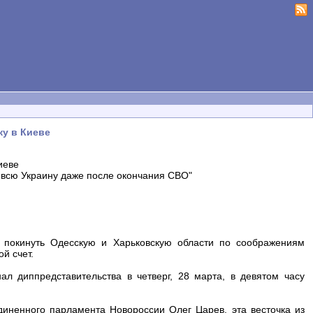
ку в Киеве
иеве
ь всю Украину даже после окончания СВО"
 покинуть Одесскую и Харьковскую области по соображениям
й счет.
л диппредставительства в четверг, 28 марта, в девятом часу
диненного парламента Новороссии Олег Царев, эта весточка из