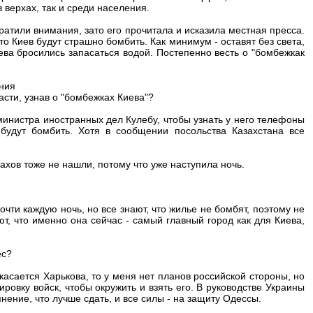
 верхах, так и среди населения.
ратили внимания, зато его прочитала и исказила местная пресса.
о Киев будут страшно бомбить. Как минимум - оставят без света,
иева бросились запасаться водой. Постепенно весть о "бомбежкак
ния
асти, узнав о "бомбежках Киева"?
и министра иностранных дел Кулебу, чтобы узнать у него телефоны
 будут бомбить. Хотя в сообщении посольства Казахстана все
захов тоже не нашли, потому что уже наступила ночь.
чти каждую ночь, но все знают, что жилье не бомбят, поэтому не
ют, что именно она сейчас - самый главный город как для Киева,
ес?
касается Харькова, то у меня нет планов российской стороны, но
овку войск, чтобы окружить и взять его. В руководстве Украины
нение, что лучше сдать, и все силы - на защиту Одессы.