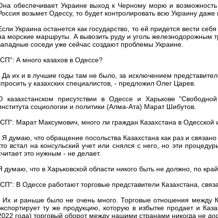
Она обеспечивает Украине выход к Черному морю и возможность 
Россия возьмет Одессу, то будет контролировать всю Украину даже
Если Украина останется как государство, то ей придется вести себ
на морские маршруты. А вывозить руду и уголь железнодорожным т
западные соседи уже сейчас создают проблемы Украине.
"СП": А много казахов в Одессе?
- Да их и в лучшие годы там не было, за исключением представител
спросить у казахских специалистов, - предложил Олег Царев.
О казахстанском присутствии в Одессе и Харькове "Свободной
института социологии и политики (Алма-Ата) Марат Шибутов.
"СП": Марат Максумович, много ли граждан Казахстана в Одесской 
- Я думаю, что обращение посольства Казахстана как раз и связано
кто встал на консульский учет или снялся с него, но эти процедур
считает это нужным - не делает.
Я думаю, что в Харьковской области никого быть не должно, по кра
"СП": В Одессе работают торговые представители Казахстана, связ
- Их и раньше было не очень много. Торговые отношения между 
экспортирует ту же продукцию, которую в избытке продает и Каз
2022 года) торговый оборот между нашими странами никогда не до