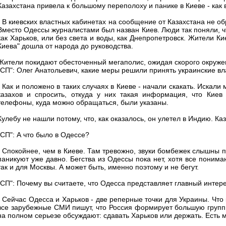
Казахстана привела к большому переполоху и панике в Киеве - как в
- В киевских властных кабинетах на сообщение от Казахстана не об
Вместо Одессы журналистами был назван Киев. Люди так поняли, чт
как Харьков, или без света и воды, как Днепропетровск. Жители К
Киева" дошла от народа до руководства.
Жители покидают обесточенный мегаполис, ожидая скорого окруже
"СП": Олег Анатольевич, какие меры решили принять украинские вл
- Как и положено в таких случаях в Киеве - начали скакать. Искал
казахов и спросить, откуда у них такая информация, что Киев
телефоны, куда можно обращаться, были указаны.
Кулебу не нашли потому, что, как оказалось, он улетел в Индию. Ка
"СП": А что было в Одессе?
- Спокойнее, чем в Киеве. Там тревожно, звуки бомбежек слышны по
паникуют уже давно. Бегства из Одессы пока нет, хотя все понима
так и для Москвы. А может быть, именно поэтому и не бегут.
"СП": Почему вы считаете, что Одесса представляет главный интер
- Сейчас Одесса и Харьков - две реперные точки для Украины. Что 
все зарубежные СМИ пишут, что Россия формирует большую группир
на полном серьезе обсуждают: сдавать Харьков или держать. Есть м