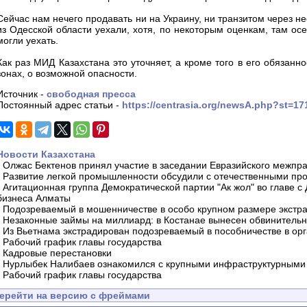
Сейчас нам нечего продавать ни на Украину, ни транзитом через не
из Одесской области уехали, хотя, по некоторым оценкам, там ос
могли уехать.
Как раз МИД Казахстана это уточняет, а кроме того в его обязан
зонах, о возможной опасности.
Источник -
свободная пресса
Постоянный адрес статьи -
https://centrasia.org/newsA.php?st=1
Новости Казахстана
-
Олжас Бектенов принял участие в заседании Евразийского межпра
-
Развитие легкой промышленности обсудили с отечественными пр
-
Агитационная группа Демократической партии "Ак жол" во главе с
бизнеса Алматы
-
Подозреваемый в мошенничестве в особо крупном размере экстра
-
Незаконные займы на миллиард: в Костанае вынесен обвинитель
-
Из Вьетнама экстрадирован подозреваемый в пособничестве в орг
-
Рабочий график главы государства
-
Кадровые перестановки
-
Нурлыбек Налибаев ознакомился с крупными инфраструктурными 
-
Рабочий график главы государства
ерейти на версию с фреймами