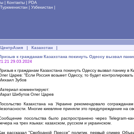
ты
|
Контакты
|
PDA
Туркменистан
|
Узбекистан
|
ЦентрАзия
|
Казахстан
|
Призыв к гражданам Казахстана покинуть Одессу вызвал пани
21:21 29.03.2024
Призыв к гражданам Казахстана покинуть Одессу вызвал панику в К
Олег Царев: "Если Россия возьмет Одессу, то будет контролироват
Михаил Зубов
Материал комментируют:
Марат Шибутов Олег Царев
Посольство Казахстана на Украине рекомендовало согражданам
безопасности. Многие киевляне приняли это предупреждение на сво
Сообщение посольства было распространено через Telegram-кана
вечера на трех языках: казахском, русском и украинском.
Как рассказал "Свободной Прессе" политик, первый спикер Объе