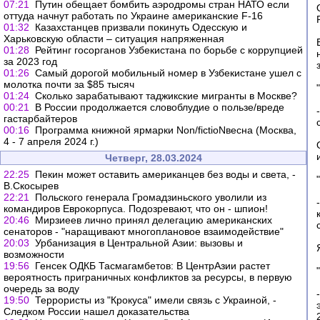
07:21
Путин обещает бомбить аэродромы стран НАТО если
оттуда начнут работать по Украине американские F-16
01:32
Казахстанцев призвали покинуть Одесскую и
Харьковскую области – ситуация напряженная
01:28
Рейтинг госорганов Узбекистана по борьбе с коррупцией
за 2023 год
01:26
Самый дорогой мобильный номер в Узбекистане ушел с
молотка почти за $85 тысяч
01:24
Сколько зарабатывают таджикские мигранты в Москве?
00:21
В России продолжается словоблудие о пользе/вреде
гастарбайтеров
00:16
Программа книжной ярмарки Non/fictioNвесна (Москва,
4 - 7 апреля 2024 г.)
Четверг, 28.03.2024
22:25
Пекин может оставить американцев без воды и света, -
В.Скосырев
22:21
Польского генерала Громадзиньского уволили из
командиров Еврокорпуса. Подозревают, что он - шпион!
20:46
Мирзиеев лично принял делегацию американских
сенаторов - "наращивают многоплановое взаимодействие"
20:03
Урбанизация в Центральной Азии: вызовы и
возможности
19:56
Генсек ОДКБ Тасмагамбетов: В ЦентрАзии растет
вероятность приграничных конфликтов за ресурсы, в первую
очередь за воду
19:50
Террористы из "Крокуса" имели связь с Украиной, -
Следком России нашел доказательства