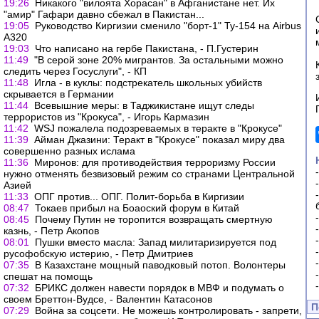
19:26
Никакого "вилоята Хорасан" в Афганистане нет. Их
"амир" Гафари давно сбежал в Пакистан...
19:05
Руководство Киргизии сменило "борт-1" Ту-154 на Airbus
A320
19:03
Что написано на гербе Пакистана, - П.Густерин
11:49
"В серой зоне 20% мигрантов. За остальными можно
следить через Госуслуги", - КП
11:48
Игла - в куклы: подстрекатель школьных убийств
скрывается в Германии
11:44
Всевышние меры: в Таджикистане ищут следы
террористов из "Крокуса", - Игорь Кармазин
11:42
WSJ пожалела подозреваемых в теракте в "Крокусе"
11:39
Айман Джазини: Теракт в "Крокусе" показал миру два
совершенно разных ислама
11:36
Миронов: для противодействия терроризму России
нужно отменять безвизовый режим со странами Центральной
Азией
11:33
ОПГ против... ОПГ. Полит-борьба в Киргизии
08:47
Токаев прибыл на Боаоский форум в Китай
08:45
Почему Путин не торопится возвращать смертную
казнь, - Петр Акопов
08:01
Пушки вместо масла: Запад милитаризируется под
русофобскую истерию, - Петр Дмитриев
07:35
В Казахстане мощный паводковый потоп. Волонтеры
спешат на помощь
07:32
БРИКС должен навести порядок в МВФ и подумать о
своем Бреттон-Вудсе, - Валентин Катасонов
П
07:29
Война за соцсети. Не можешь контролировать - запрети,