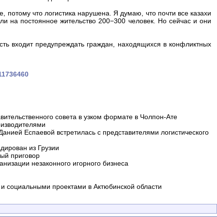
е, потому что логистика нарушена. Я думаю, что почти все казахи
ели на постоянное жительство 200−300 человек. Но сейчас и они
ность входит предупреждать граждан, находящихся в конфликтных
711736460
вительственного совета в узком формате в Чолпон-Ате
оизводителями
 Данией Еспаевой встретилась с представителями логистического
дирован из Грузии
ный приговор
анизации незаконного игорного бизнеса
и социальными проектами в Актюбинской области