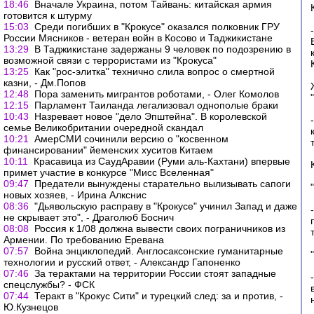
18:46
Вначале Украина, потом Тайвань: китайская армия
готовится к штурму
15:03
Среди погибших в "Крокусе" оказался полковник ГРУ
России Мясников - ветеран войн в Косово и Таджикистане
13:29
В Таджикистане задержаны 9 человек по подозрению в
возможной связи с террористами из "Крокуса"
13:25
Как "рос-элитка" технично слила вопрос о смертной
казни, - Дм.Попов
12:48
Пора заменить мигрантов роботами, - Олег Комолов
12:15
Парламент Таиланда легализовал однополые браки
10:43
Назревает новое "дело Эпштейна". В королевской
семье Великобритании очередной скандал
10:21
АмерСМИ сочинили версию о "косвенном
финансировании" йеменских хуситов Китаем
10:11
Красавица из СаудАравии (Руми аль-Кахтани) впервые
примет участие в конкурсе "Мисс Вселенная"
09:47
Предатели вынуждены старательно вылизывать сапоги
новых хозяев, - Ирина Алкснис
08:36
"Дьявольскую расправу в "Крокусе" учинил Запад и даже
не скрывает это", - Драголюб Боснич
08:08
Россия к 1/08 должна вывести своих пограничников из
Армении. По требованию Еревана
07:57
Война энциклопедий. Англосаксонские гуманитарные
технологии и русский ответ, - Александр Гапоненко
07:46
За терактами на территории России стоят западные
спецслужбы? - ФСК
07:44
Теракт в "Крокус Сити" и турецкий след: за и против, -
Ю.Кузнецов