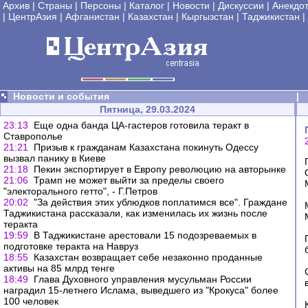
Архив
|
Страны
|
Персоны
|
Каталог
|
Новости
|
Дискуссии
|
Анекдо
|
ЦентрАзия
|
Афганистан
|
Казахстан
|
Кыргызстан
|
Таджикистан
|
Новости и события
|
Пятница, 29.03.2024
23:13
Еще одна банда ЦА-гастеров готовила теракт в
Ставрополье
21:21
Призыв к гражданам Казахстана покинуть Одессу
вызвал панику в Киеве
21:18
Пекин экспортирует в Европу революцию на авторынке
21:06
Трамп не может выйти за пределы своего
"электорального гетто", - Г.Петров
20:02
"За действия этих ублюдков поплатимся все". Граждане
Таджикистана рассказали, как изменилась их жизнь после
теракта
19:59
В Таджикистане арестовали 15 подозреваемых в
подготовке теракта на Навруз
18:55
Казахстан возвращает себе незаконно проданные
активы на 85 млрд тенге
18:49
Глава Духовного управления мусульман России
наградил 15-летнего Ислама, выведшего из "Крокуса" более
100 человек