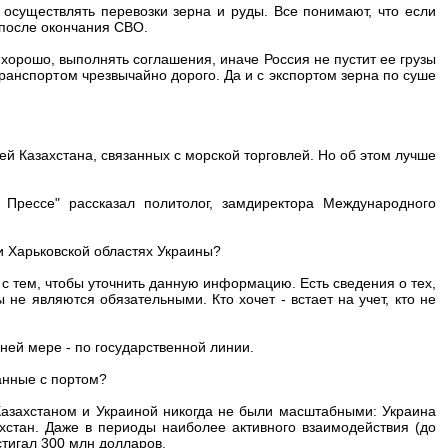
осуществлять перевозки зерна и руды. Все понимают, что если
 после окончания СВО.
я хорошо, выполнять соглашения, иначе Россия не пустит ее грузы
ранспортом чрезвычайно дорого. Да и с экспортом зерна по суше
ей Казахстана, связанных с морской торговлей. Но об этом лучше
 Прессе" рассказал политолог, замдиректора Международного
и Харьковской областях Украины?
 с тем, чтобы уточнить данную информацию. Есть сведения о тех,
ы не являются обязательными. Кто хочет - встает на учет, кто не
йней мере - по государственной линии.
анные с портом?
Казахстаном и Украиной никогда не были масштабными: Украина
ахстан. Даже в периоды наиболее активного взаимодействия (до
стигал 300 млн долларов.