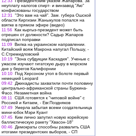
12:33
Президентским указом Жапарова. За
неуплату налогов спирт- и винзавод "Аю"
конфискованы государством
12:31
"Это вам на чай". Зам. губера Ошской
области Киргизии Жаныкулов попался на
взятке в прямом эфире (видео)
11:56
Как кыргыз-президент может быть
отрешен от должности? Садыр Жапаров
подписал поправки
11:09
Вилка на украинском направлении.
Китайский вояж Макрона напугал Польшу, -
С.Стремидловский
10:19
"Зона субдукции Каскадия". Ученые с
ужасом изучают гигатскую дыру в морском
дне у берегов Калифорнии
10:10
Под Херсоном утоп в болоте первый
немецкий Leopard
09:42
Джихадисты захватили почти половину
центрально-африканской страны Буркина-
Фасо. Незаметная война
08:11
США готовятся к "чиповой войне" с
Россией и Китаем, - Евг.Поздняков
07:49
Умерла забытая всеми создательница
мини-юбок Мэри Куант
07:45
Ким лично запутил новую корейскую
баллистическую ракету "Хвасон-18"
00:46
Демократы способны развалить США
итогами президентских выборов, - СП