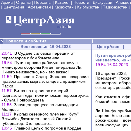
Архив
|
Страны
|
Персоны
|
Каталог
|
Новости
|
Дискуссии
|
Анекдо
|
ЦентрАзия
|
Афганистан
|
Казахстан
|
Кыргызстан
|
Таджикистан
|
Новости и события
|
Воскресенье, 16.04.2023
ЦентрАзия
|
20:41
В Судане силовики перешли от
Путин провел ра
переговоров к бомбометанию
неизвестно, но -
19:54
Путин провел рабочую встречу с
19:54 16.04.2023
министром обороны Китая генералом Ли.
Ничего неизвестно, но - это важно!
16 апреля 2023,
11:59
Президент Садыр Жапаров поздравил
Президент Росс
православных кыргызстанцев с праздником
министром оборо
Пасхи
секретарь россий
11:57
Битва на окраинах империй:
Кыргызстан ждет политическая перезагрузка,
Как отметил офи
- Ольга Новгородцева
ближайшее время
11:55
Запущен процесс по ликвидации
Молдовы
Ли Шанфу прибыл
11:17
Кыргыз северного племени "бугу"
апреля. Было ано
Эльчибек Джантаев - новый Ошский
российским во
губернатор. Это чревато...
военнослужащих.
10:45
Главной целью погромов в Кордае