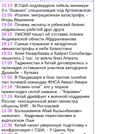
22:13
В США подтвердили гибель минимум
3-х "бывших" спецназовцев под Артемовском
21:56
Италия: миграционная катастрофа, -
Игорь Веремеев
19:04
Почему экспаты и узбекский бизнес
недовольны работой друг друга
18:15
УзбСМИ пишут об отставке хокима
Андижанской области Абдурахманова
18:13
Самые страшные и загадочные
авиакатастрофы в небе Казахстана
18:01
Алия Назарбаева и Кайрат Сатыбалды
лишились 2 тыс. га земли близ Алматы
17:59
Таджикистан и Китай договорились о
прокладке оставшихся участков автодороги
Душанбе – Кульма
17:55
В Панджшере в бою против талибов
пал полевой командир ФНСА Акмал Амири
17:18
"Хозяин огня": кто у тюрков
превосходил силой шамана, - "Караван"
17:16
Китай дрейфует к военной поддержке
России: сенсационный визит министра
обороны КНР, - М.Ростовский
12:38
Большевиков Абай Кылычбекович
назначен... Кадровые перестановки в
кыргызском Оше
12:36
Китай начал уверенную подготовку к
конфронтации с США, - У Цзюнь Хуа