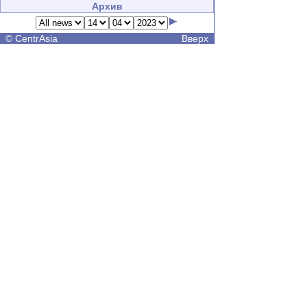
Архив
©
CentrAsia
Вверх