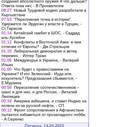
создания абсолютного оружия А что дальше?
Ответа пока нет, - В.Прохватилов
08:27
Новый Трудовой кодекс разработали в
Кыргызстане
07:53
"Переломная точка в истории".
Удержится ли Эрдоган у власти в Турции, -
Ст.Тарасов
01:14
Китайский гамбит в ШОС, - Саддад
аль-Хусейни
01:12
Конфликты в Восточной Азии: в чем
отличие от Европы? - Дм.Стрельцов
01:10
Либеральная демократия и ветер
перемен, - Илтер Туран
01:06
Междуморье и Украина, - Валерий
Ильин
01:00
Что будет с православием на
Украине? И кто Зеленский - Иуда или
искуситель? Предсказания сбываются, -
Е.Мурзина
00:58
Переселение соотечественников –
шанс и для них, и для России, - Виталий
Лекомцев
00:18
Америка взбешена, и ставит Индию на
колени из-за русской нефти, - СП
00:12
Фронт сопротивления в Афганистане
пытается избавиться от прозападного лобби,
- А.Серенко
Пятница, 14.04.2023