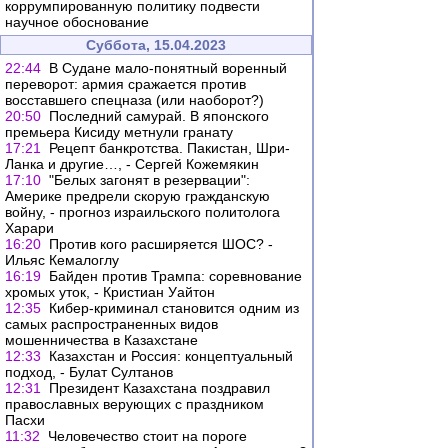
коррумпированную политику подвести
научное обоснование
Суббота, 15.04.2023
22:44
В Судане мало-понятный воренный
переворот: армия сражается против
восставшего спецназа (или наоборот?)
20:50
Последний самурай. В японского
премьера Кисиду метнули гранату
17:21
Рецепт банкротства. Пакистан, Шри-
Ланка и другие…, - Сергей Кожемякин
17:10
"Белых загонят в резервации":
Америке предрели скорую гражданскую
войну, - прогноз израильского политолога
Харари
16:20
Против кого расширяется ШОС? -
Ильяс Кемалоглу
16:19
Байден против Трампа: соревнование
хромых уток, - Кристиан Уайтон
12:35
Кибер-криминал становится одним из
самых распространенных видов
мошенничества в Казахстане
12:33
Казахстан и Россия: концептуальный
подход, - Булат Султанов
12:31
Президент Казахстана поздравил
православных верующих с праздником
Пасхи
11:32
Человечество стоит на пороге