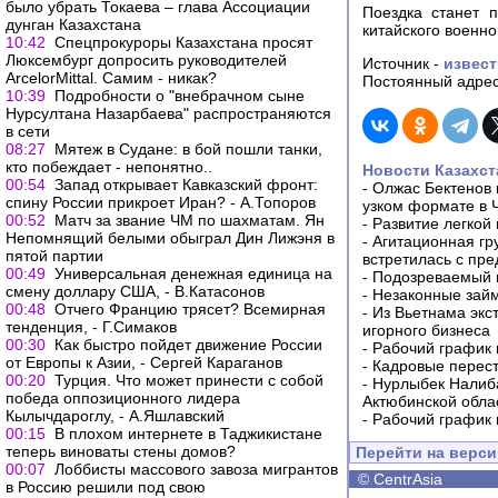
было убрать Токаева – глава Ассоциации
Поездка станет 
дунган Казахстана
китайского военно
10:42
Спецпрокуроры Казахстана просят
Люксембург допросить руководителей
Источник -
извест
ArсelorMittal. Самим - никак?
Постоянный адрес
10:39
Подробности о "внебрачном сыне
Нурсултана Назарбаева" распространяются
в сети
08:27
Мятеж в Судане: в бой пошли танки,
кто побеждает - непонятно..
Новости Казахст
00:54
Запад открывает Кавказский фронт:
-
Олжас Бектенов 
спину России прикроет Иран? - А.Топоров
узком формате в 
00:52
Матч за звание ЧМ по шахматам. Ян
-
Развитие легкой
Непомнящий белыми обыграл Дин Лижэня в
-
Агитационная гр
пятой партии
встретилась с пр
00:49
Универсальная денежная единица на
-
Подозреваемый в
смену доллару США, - В.Катасонов
-
Незаконные займ
00:48
Отчего Францию трясет? Всемирная
-
Из Вьетнама экс
тенденция, - Г.Симаков
игорного бизнеса
00:30
Как быстро пойдет движение России
-
Рабочий график 
от Европы к Азии, - Сергей Караганов
-
Кадровые перес
00:20
Турция. Что может принести с собой
-
Нурлыбек Налиб
победа оппозиционного лидера
Актюбинской обла
Кылычдароглу, - А.Яшлавский
-
Рабочий график 
00:15
В плохом интернете в Таджикистане
теперь виноваты стены домов?
Перейти на верс
00:07
Лоббисты массового завоза мигрантов
©
CentrAsia
в Россию решили под свою