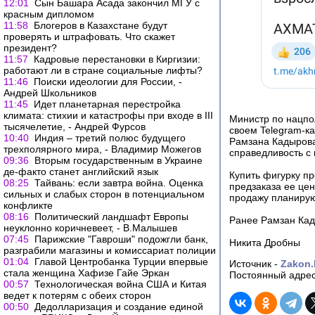
12:01
Сын Башара Асада закончил МГУ с
красным дипломом
11:58
Блогеров в Казахстане будут
проверять и штрафовать. Что скажет
президент?
11:57
Кадровые перестановки в Киргизии:
работают ли в стране социальные лифты?
11:46
Поиски идеологии для России, -
Андрей Школьников
11:45
Идет планетарная перестройка
климата: стихии и катастрофы при входе в III
Министр по нацпо
тысячелетие, - Андрей Фурсов
своем Telegram-ка
10:40
Индия – третий полюс будущего
Рамзана Кадырова 
трехполярного мира, - Владимир Можегов
справедливость с
09:36
Вторым государственным в Украине
де-факто станет английский язык
Купить фигурку пр
08:25
Тайвань: если завтра война. Оценка
предзаказа ее цен
сильных и слабых сторон в потенциальном
продажу планируют 
конфликте
08:16
Политический ландшафт Европы
Ранее Рамзан Кад
неуклонно коричневеет, - В.Малышев
07:45
Парижские "Гавроши" подожгли банк,
Никита Дробны
разграбили магазины и комиссариат полиции
01:04
Главой Центробанка Турции впервые
Источник -
Zakon.
стала женщина Хафизе Гайе Эркан
Постоянный адрес
00:57
Технологическая война США и Китая
ведет к потерям с обеих сторон
00:50
Дедолларизация и создание единой