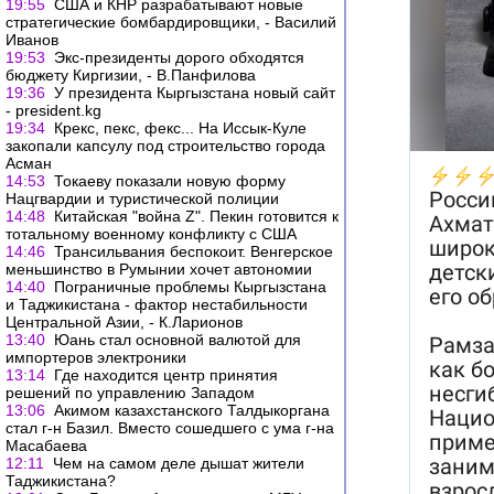
19:55
США и КНР разрабатывают новые
стратегические бомбардировщики, - Василий
Иванов
19:53
Экс-президенты дорого обходятся
бюджету Киргизии, - В.Панфилова
19:36
У президента Кыргызстана новый сайт
- president.kg
19:34
Крекс, пекс, фекс... На Иссык-Куле
закопали капсулу под строительство города
Асман
14:53
Токаеву показали новую форму
Нацгвардии и туристической полиции
14:48
Китайская "война Z". Пекин готовится к
тотальному военному конфликту с США
14:46
Трансильвания беспокоит. Венгерское
меньшинство в Румынии хочет автономии
14:40
Пограничные проблемы Кыргызстана
и Таджикистана - фактор нестабильности
Центральной Азии, - К.Ларионов
13:40
Юань стал основной валютой для
импортеров электроники
13:14
Где находится центр принятия
решений по управлению Западом
13:06
Акимом казахстанского Талдыкоргана
стал г-н Базил. Вместо сошедшего с ума г-на
Масабаева
12:11
Чем на самом деле дышат жители
Таджикистана?