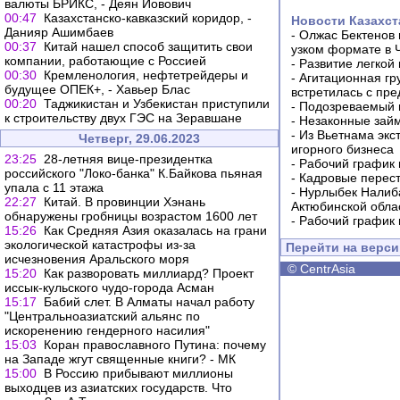
валюты БРИКС, - Деян Йовович
00:47
Казахстанско-кавказский коридор, -
Новости Казахст
Данияр Ашимбаев
-
Олжас Бектенов 
00:37
Китай нашел способ защитить свои
узком формате в 
компании, работающие с Россией
-
Развитие легкой
00:30
Кремленология, нефтетрейдеры и
-
Агитационная гр
будущее ОПЕК+, - Хавьер Блас
встретилась с пр
00:20
Таджикистан и Узбекистан приступили
-
Подозреваемый в
к строительству двух ГЭС на Зеравшане
-
Незаконные займ
-
Из Вьетнама экс
Четверг, 29.06.2023
игорного бизнеса
23:25
28-летняя вице-президентка
-
Рабочий график 
российского "Локо-банка" К.Байкова пьяная
-
Кадровые перес
упала с 11 этажа
-
Нурлыбек Налиб
22:27
Китай. В провинции Хэнань
Актюбинской обла
обнаружены гробницы возрастом 1600 лет
-
Рабочий график 
15:26
Как Средняя Азия оказалась на грани
экологической катастрофы из-за
Перейти на верс
исчезновения Аральского моря
©
CentrAsia
15:20
Как разворовать миллиард? Проект
иссык-кульского чудо-города Асман
15:17
Бабий слет. В Алматы начал работу
"Центральноазиатский альянс по
искоренению гендерного насилия"
15:03
Коран православного Путина: почему
на Западе жгут священные книги? - МК
15:00
В Россию прибывают миллионы
выходцев из азиатских государств. Что