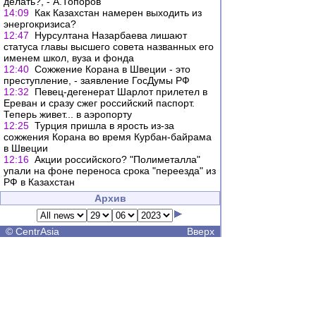
делать?, - А.Топоров
14:09
Как Казахстан намерен выходить из
энергокризиса?
12:47
Нурсултана Назарбаева лишают
статуса главы высшего совета названных его
именем школ, вуза и фонда
12:40
Сожжение Корана в Швеции - это
преступление, - заявление ГосДумы РФ
12:32
Певец-дегенерат Шарлот прилетел в
Ереван и сразу сжег российский паспорт.
Теперь живет... в аэропорту
12:25
Турция пришла в ярость из-за
сожжения Корана во время Курбан-байрама
в Швеции
12:16
Акции российского? "Полиметалла"
упали на фоне переноса срока "переезда" из
РФ в Казахстан
Архив
©
CentrAsia
Вверх