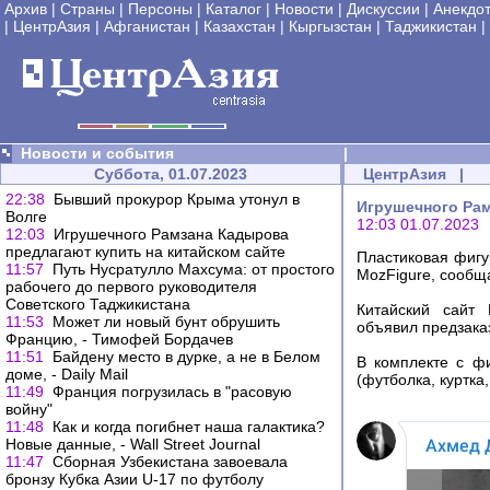
Архив
|
Страны
|
Персоны
|
Каталог
|
Новости
|
Дискуссии
|
Анекдо
|
ЦентрАзия
|
Афганистан
|
Казахстан
|
Кыргызстан
|
Таджикистан
|
Новости и события
|
Суббота, 01.07.2023
ЦентрАзия
|
22:38
Бывший прокурор Крыма утонул в
Игрушечного Рам
Волге
12:03 01.07.2023
12:03
Игрушечного Рамзана Кадырова
предлагают купить на китайском сайте
Пластиковая фигу
11:57
Путь Нусратулло Махсума: от простого
MozFigure, сообща
рабочего до первого руководителя
Советского Таджикистана
Китайский сайт 
11:53
Может ли новый бунт обрушить
объявил предзака
Францию, - Тимофей Бордачев
11:51
Байдену место в дурке, а не в Белом
В комплекте с ф
доме, - Daily Mail
(футболка, куртка
11:49
Франция погрузилась в "расовую
войну"
11:48
Как и когда погибнет наша галактика?
Новые данные, - Wall Street Journal
11:47
Сборная Узбекистана завоевала
бронзу Кубка Азии U-17 по футболу