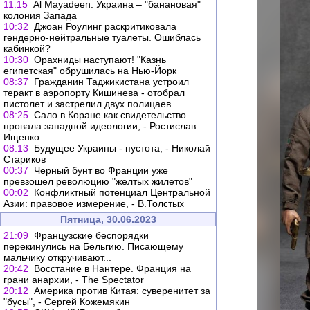
11:15
Al Mayadeen: Украина – "банановая"
колония Запада
10:32
Джоан Роулинг раскритиковала
гендерно-нейтральные туалеты. Ошиблась
кабинкой?
10:30
Орахниды наступают! "Казнь
египетская" обрушилась на Нью-Йорк
08:37
Гражданин Таджикистана устроил
теракт в аэропорту Кишинева - отобрал
пистолет и застрелил двух полицаев
08:25
Сало в Коране как свидетельство
провала западной идеологии, - Ростислав
Ищенко
08:13
Будущее Украины - пустота, - Николай
Стариков
00:37
Черный бунт во Франции уже
превзошел революцию "желтых жилетов"
00:02
Конфликтный потенциал Центральной
Азии: правовое измерение, - В.Толстых
Пятница, 30.06.2023
21:09
Французские беспорядки
перекинулись на Бельгию. Писающему
мальчику откручивают...
20:42
Восстание в Нантере. Франция на
грани анархии, - The Spectator
20:12
Америка против Китая: суверенитет за
"бусы", - Сергей Кожемякин