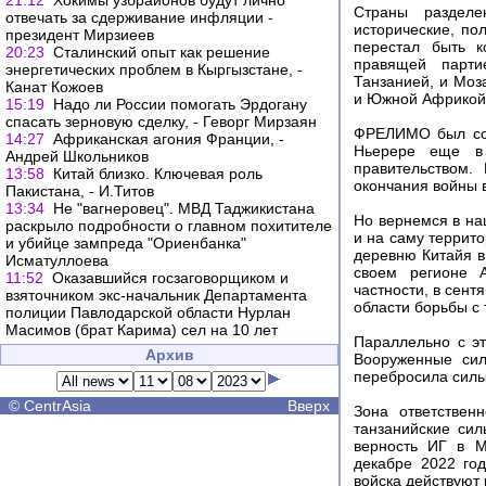
21:12
Хокимы узбрайонов будут лично
Страны разделе
отвечать за сдерживание инфляции -
исторические, по
президент Мирзиеев
перестал быть к
20:23
Сталинский опыт как решение
правящей парти
энергетических проблем в Кыргызстане, -
Танзанией, и Мо
Канат Кожоев
и Южной Африкой
15:19
Надо ли России помогать Эрдогану
спасать зерновую сделку, - Геворг Мирзаян
ФРЕЛИМО был соз
14:27
Африканская агония Франции, -
Ньерере еще в 
Андрей Школьников
правительством.
13:58
Китай близко. Ключевая роль
окончания войны 
Пакистана, - И.Титов
13:34
Не "вагнеровец". МВД Таджикистана
Но вернемся в на
раскрыло подробности о главном похитителе
и на саму террит
и убийце зампреда "Ориенбанка"
деревню Китайя в 
Исматуллоева
своем регионе А
11:52
Оказавшийся госзаговорщиком и
частности, в сент
взяточником экс-начальник Департамента
области борьбы с
полиции Павлодарской области Нурлан
Масимов (брат Карима) сел на 10 лет
Параллельно с э
Архив
Вооруженные сил
перебросила силы
©
CentrAsia
Вверх
Зона ответствен
танзанийские сил
верность ИГ в М
декабре 2022 год
войска действуют 