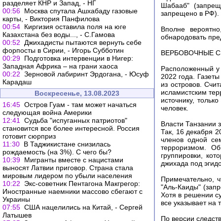
разделяет КНР и Запад, - НГ
Шабааб" (запрещ
00:56
Москва спутала Ашхабаду газовые
запрещено в РФ).
карты, - Виктория Панфилова
00:54
Киргизия оставила поля на юге
Вполне вероятно
Казахстана без воды..., - С.Гамова
обнародовать пре
00:52
Джихадисты пытаются вернуть себе
форпосты в Сирии, - Игорь Субботин
ВЕРБОВОЧНЫЕ С
00:29
Подготовка интервенции в Нигер:
Западная Африка – на грани хаоса
Расположенный у 
00:22
Зерновой лабиринт Эрдогана, - Юсуф
2022 года. Газет
Карадаш
из островов. Счи
исламистским тер
Воскресенье, 13.08.2023
источнику, тольк
16:45
Остров Гуам - там может начаться
человек.
следующая война Америки
12:41
Судьба "испуганных патриотов"
Власти Танзании 
становится все более интересной. Россия
Так, 16 декабря 
готовит сюрприз
членов одной се
11:30
В Таджикистане снизилась
терроризмом. Об
рождаемость (на 3%). С чего бы?
группировки, кот
10:39
Мигранты вместе с нацистами
джихада под эгид
выносят Латвии приговор. Страна стала
мировым лидером по убыли населения
Примечательно, ч
10:22
Экс-советник Пентагона Макгрегор:
"Аль-Каиды" (зап
Иностранные наемники массово сбегают с
Хотя в решении су
Украины
все указывает на 
07:55
США нацелились на Китай, - Сергей
Латышев
По версии следств