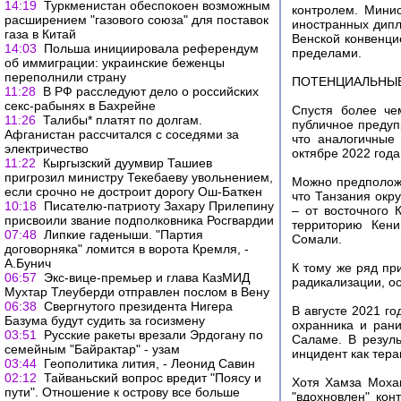
14:19
Туркменистан обеспокоен возможным
контролем. Минис
расширением "газового союза" для поставок
иностранных дипл
газа в Китай
Венской конвенци
14:03
Польша инициировала референдум
пределами.
об иммиграции: украинские беженцы
переполнили страну
ПОТЕНЦИАЛЬНЫЕ
11:28
В РФ расследуют дело о российских
секс-рабынях в Бахрейне
Спустя более че
11:26
Талибы* платят по долгам.
публичное предуп
Афганистан рассчитался с соседями за
что аналогичные
электричество
октябре 2022 года
11:22
Кыргызский дуумвир Ташиев
пригрозил министру Текебаеву увольнением,
Можно предположи
если срочно не достроит дорогу Ош-Баткен
что Танзания окр
10:18
Писателю-патриоту Захару Прилепину
– от восточного 
присвоили звание подполковника Росгвардии
территорию Кени
07:48
Липкие гаденыши. "Партия
Сомали.
договорняка" ломится в ворота Кремля, -
А.Бунич
К тому же ряд пр
06:57
Экс-вице-премьер и глава КазМИД
радикализации, о
Мухтар Тлеуберди отправлен послом в Вену
06:38
Свергнутого президента Нигера
В августе 2021 г
Базума будут судить за госизмену
охранника и ран
03:51
Русские ракеты врезали Эрдогану по
Саламе. В резуль
семейным "Байрактар" - узам
инцидент как терак
03:44
Геополитика лития, - Леонид Савин
02:12
Тайваньский вопрос вредит "Поясу и
Хотя Хамза Мохам
пути". Отношение к острову все больше
"вдохновлен" ко