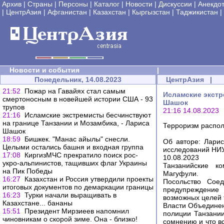
Архив
|
Страны
|
Персоны
|
Каталог
|
Новости
|
Дискуссии
|
Анекдо
|
ЦентрАзия
|
Афганистан
|
Казахстан
|
Кыргызстан
|
Таджикистан
|
Новости и события
|
Понедельник, 14.08.2023
ЦентрАзия
|
21:52
Пожар на Гавайях стал самым
Исламские экстр
смертоносным в новейшей истории США - 93
Шашок
трупов
21:16 14.08.2023
21:16
Исламские экстремисты бесчинствуют
на границе Танзании и Мозамбика, - Лариса
Терроризм распол
Шашок
18:59
Бишкек. "Манас айылы" снесли.
Об авторе: Ларис
Целыми остались башня и входная группа
исследований НИ
17:08
КиргизМЧС прекратило поиск рос-
10.08.2023
укро-альпинистов, тащивших флаг Украины
Танзанийские к
на Пик Победы
Магуфули.
16:27
Казахстан и Россия утвердили проекты
Посольство Сое
итоговых документов по демаркации границы
предупреждение 
16:23
Турки начали выращивать в
возможных целей 
Казахстане... бананы
Власти Объединен
15:51
Президент Мирзиеев напомнил
полиции Танзании
чиновникам о скорой зиме. Она - близко!
сомнению и что вс