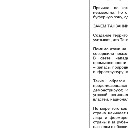
Причина, по ко
неизвестна. Но с
буферную зону, с
ЗАЧЕМ ТАНЗАНИ
Создание террито
учитывая, что Та
Помимо атаки на 
совершили нескол
В свете напад
промышленности М
– запасы природн
инфраструктуру н
Таким образом,
продолжающаяся
демонстрируют, ч
угрозой, региона
властей, национа
По мере того как
страна начинает 
лица и формиров
страны и за рубе
разведки в обозр