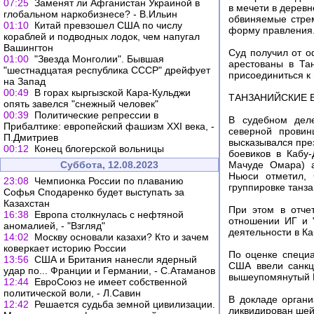
07:25
Заменят ли Афганистан Украиной в
в мечети в дерев
глобальном наркобизнесе? - В.Ильин
обвиняемые стрем
01:10
Китай превзошел США по числу
форму правления
кораблей и подводных лодок, чем напугал
Вашингтон
Суд получил от 
01:00
"Звезда Монголии". Бывшая
арестованы в Та
"шестнадцатая республика СССР" дрейфует
присоединиться к
на Запад
00:49
В горах кыргызской Кара-Кульджи
ТАНЗАНИЙСКИЕ 
опять завелся "снежный человек"
00:39
Политические репрессии в
В судебном деле
Прибалтике: европейский фашизм XXI века, -
северной провин
П.Дмитриев
высказывался пре
00:12
Конец блогерской вольницы
боевиков в Кабу
Суббота, 12.08.2023
Мачуде Омара) а
Ньюси отметил, 
23:08
Чемпионка России по плаванию
группировке танза
Софья Сподаренко будет выступать за
Казахстан
При этом в отче
16:38
Европа столкнулась с нефтяной
отношении ИГ и 
аномалией, - "Взгляд"
деятельности в Ка
14:02
Москву основали казахи? Кто и зачем
коверкает историю России
По оценке специа
13:56
США и Британия нанесли ядерный
США ввели санкц
удар по... Франции и Германии, - С.Атаманов
вышеупомянутый 
12:44
ЕвроСоюз не имеет собственной
политической воли, - Л.Савин
В докладе органи
12:42
Решается судьба земной цивилизации.
ликвидирован шей