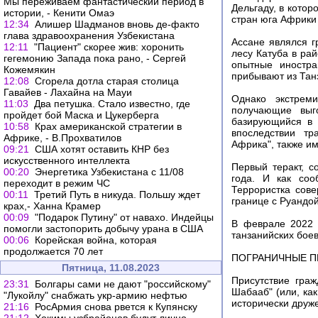
Мы переживаем фантастический период в
Дельгаду, в кото
истории, - Кенити Омаэ
стран юга Африки
12:34
Алишер Шадманов вновь де-факто
глава здравоохранения Узбекистана
Ассане являлся г
12:11
"Пациент" скорее жив: хоронить
лесу Катуба в рай
гегемонию Запада пока рано, - Сергей
опытные иностр
Кожемякин
прибывают из Танз
12:08
Сгорела дотла старая столица
Гавайев - Лахайна на Мауи
Однако экстрем
11:03
Два петушка. Стало известно, где
получающие выг
пройдет бой Маска и Цукерберга
базирующийся в 
10:58
Крах американской стратегии в
впоследствии тр
Африке, - В.Прохватилов
Африка", также им
09:21
США хотят оставить КНР без
искусственного интеллекта
Первый теракт, 
00:20
Энергетика Узбекистана с 11/08
года. И как соо
переходит в режим ЧС
Террористка сове
00:11
Третий Путь в никуда. Польшу ждет
границе с Руандой
крах,- Ханна Крамер
00:09
"Подарок Путину" от навахо. Индейцы
В феврале 2022 
помогли застопорить добычу урана в США
танзанийских боев
00:06
Корейская война, которая
продолжается 70 лет
ПОГРАНИЧНЫЕ П
Пятница, 11.08.2023
Присутствие гра
23:31
Болгары сами не дают "российскому"
Шабааб" (или, как
"Лукойлу" снабжать укр-армию нефтью
исторически друж
21:16
РосАрмия снова рвется к Купянску