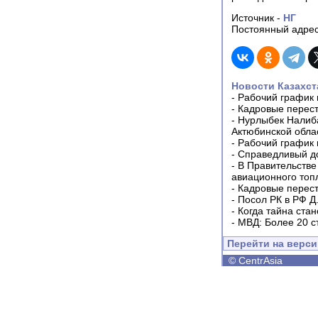
Источник -
НГ
Постоянный адрес
Новости Казахст
-
Рабочий график 
-
Кадровые перес
-
Нурлыбек Налиб
Актюбинской обла
-
Рабочий график 
-
Справедливый до
-
В Правительстве
авиационного топ
-
Кадровые перес
-
Посол РК в РФ Д
-
Когда тайна ста
-
МВД: Более 20 с
Перейти на верс
©
CentrAsia