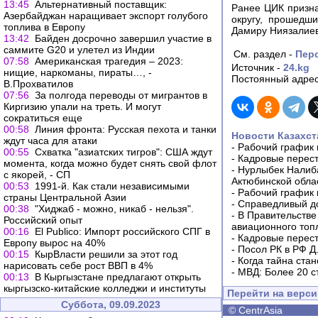
13:45
Альтернативный поставщик:
Ранее ЦИК призна
Азербайджан наращивает экспорт голубого
округу, прошедши
топлива в Европу
Дамиру Ниязалиеву
13:42
Байден досрочно завершил участие в
саммите G20 и улетел из Индии
См. раздел -
Пер
07:58
Американская трагедия – 2023:
Источник -
24.kg
нищие, наркоманы, пираты…, -
Постоянный адрес
В.Прохватилов
07:56
За полгода переводы от мигрантов в
Киргизию упали на треть. И могут
сократиться еще
00:58
Линия фронта: Русская пехота и танки
Новости Казахст
ждут часа для атаки
-
Рабочий график 
00:55
Схватка "азиатских тигров": США ждут
-
Кадровые перес
момента, когда можно будет снять свой флот
-
Нурлыбек Налиб
с якорей, - СП
Актюбинской обла
00:53
1991-й. Как стали независимыми
-
Рабочий график 
страны Центральной Азии
-
Справедливый до
00:38
"Хиджаб - можно, никаб - нельзя".
-
В Правительстве
Российский опыт
авиационного топ
00:16
El Publico: Импорт российского СПГ в
-
Кадровые перес
Европу вырос на 40%
-
Посол РК в РФ Д
00:15
КырВласти решили за этот год
-
Когда тайна ста
нарисовать себе рост ВВП в 4%
-
МВД: Более 20 с
00:13
В Кыргызстане предлагают открыть
кыргызско-китайские колледжи и институты
Перейти на верс
Суббота, 09.09.2023
©
CentrAsia