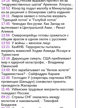
19:16
МИД России выразил протест из-за
"недружественных шагов" Армении. Клоуны...
18:52
Kloop.kg подал жалобу в Минкультуры
из-за решения о блокировке сайта издания
18:11
Лавров заявил о попытке взорвать
"Турецкий поток" и "Голубой поток"
17:45
Чемодан без ручки. Как Запад не
вытягивает в Центральной Азии, - Ренат
Алимов
13:56
Северокорейцы готовы сражаться с
общим врагом в одном окопе с русскими
13:50
У войны – женское лицо
13:21
КазКНБ: Террористы пытались
взорвать мавзолей Ходжи Ахмеда Яссауи в
Туркестане
13:18
Дарующие смерть. США приближают
мир к ядерной катастрофе, - Владимир
Овчинский
13:00
Кто зарабатывает на "белом золоте"
Таджикистана? - Сайфиддин Караев
12:46
Господин У (секретарь парткома КПК
провинции Шаньдун) соизволил принять
президента Жапарова
11:45
Узбекские трудовые мигранты массово
покидают Россию
09:21
Страны СНГ оказались между
молотом и наковальней, - Тимофей
Бордачев