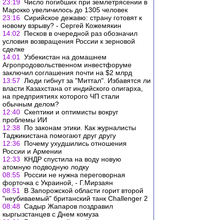
23:19
Число погибших при землетрясении в
Марокко увеличилось до 1305 человек
23:16
Сирийское дежавю: страну готовят к
новому взрыву? - Сергей Кожемякин
14:02
Песков в очередной раз обозначил
условия возвращения России к зерновой
сделке
14:01
Узбекистан на домашнем
Агропродовольственном инвестфоруме
заключил соглашения почти на $2 млрд
13:57
Люди гибнут за "Миттал". Избавятся ли
власти Казахстана от индийского олигарха,
на предприятиях которого ЧП стали
обычным делом?
12:40
Скептики и оптимисты вокруг
проблемы ИИ
12:38
По законам этики. Как журналисты
Таджикистана помогают друг другу
12:36
Почему ухудшились отношения
России и Армении
12:33
КНДР спустила на воду новую
атомную подводную лодку
08:55
России не нужна переговорная
форточка с Украиной, - Г.Мирзаян
08:51
В Запорожской области горит второй
"неубиваемый" британский танк Challenger 2
08:48
Садыр Жапаров поздравил
кыргызстанцев с Днем комуза