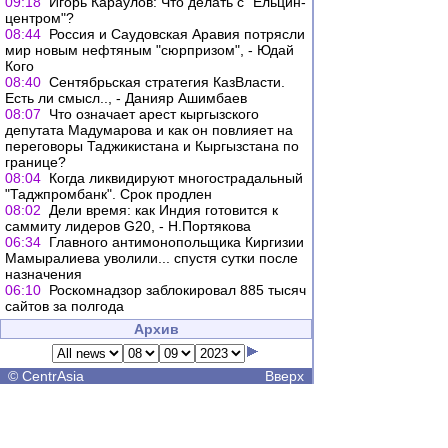
09:18
Игорь Караулов: Что делать с "Ельцин-
центром"?
08:44
Россия и Саудовская Аравия потрясли
мир новым нефтяным "сюрпризом", - Юдай
Кого
08:40
Сентябрьская стратегия КазВласти.
Есть ли смысл.., - Данияр Ашимбаев
08:07
Что означает арест кыргызского
депутата Мадумарова и как он повлияет на
переговоры Таджикистана и Кыргызстана по
границе?
08:04
Когда ликвидируют многострадальный
"Таджпромбанк". Срок продлен
08:02
Дели время: как Индия готовится к
саммиту лидеров G20, - Н.Портякова
06:34
Главного антимонопольщика Киргизии
Мамыралиева уволили... спустя сутки после
назначения
06:10
Роскомнадзор заблокировал 885 тысяч
сайтов за полгода
Архив
©
CentrAsia
Вверх