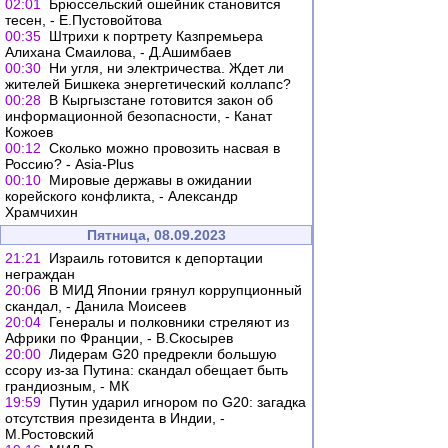
02:01
Брюссельский ошейник становится
тесен, - Е.Пустовойтова
00:35
Штрихи к портрету Казпремьера
Алихана Смаилова, - Д.Ашимбаев
00:30
Ни угля, ни электричества. Ждет ли
жителей Бишкека энергетический коллапс?
00:28
В Кыргызстане готовится закон об
информационной безопасности, - Канат
Кожоев
00:12
Сколько можно провозить насвая в
Россию? - Asia-Plus
00:10
Мировые державы в ожидании
корейского конфликта, - Александр
Храмчихин
Пятница, 08.09.2023
21:21
Израиль готовится к депортации
неграждан
20:06
В МИД Японии грянул коррупционный
скандал, - Данила Моисеев
20:04
Генералы и полковники стреляют из
Африки по Франции, - В.Скосырев
20:00
Лидерам G20 предрекли большую
ссору из-за Путина: скандал обещает быть
грандиозным, - МК
19:59
Путин ударил игнором по G20: загадка
отсутствия президента в Индии, -
М.Ростовский