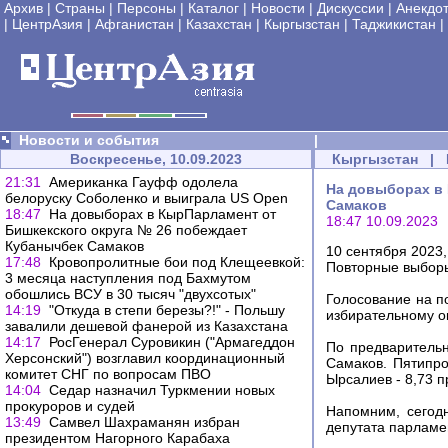
Архив
|
Страны
|
Персоны
|
Каталог
|
Новости
|
Дискуссии
|
Анекдо
|
ЦентрАзия
|
Афганистан
|
Казахстан
|
Кыргызстан
|
Таджикистан
|
Новости и события
|
Воскресенье, 10.09.2023
Кыргызстан
|
21:31
Американка Гауфф одолела
На довыборах в 
белоруску Соболенко и выиграла US Open
Самаков
18:47
На довыборах в КырПарламент от
18:47 10.09.2023
Бишкекского округа № 26 побеждает
Кубанычбек Самаков
10 сентября 2023
17:48
Кровопролитные бои под Клещеевкой:
Повторные выборы
3 месяца наступления под Бахмутом
обошлись ВСУ в 30 тысяч "двухсотых"
Голосование на п
14:19
"Откуда в степи березы?!" - Польшу
избирательному о
завалили дешевой фанерой из Казахстана
14:17
РосГенерал Суровикин ("Армагеддон
По предварительн
Херсонский") возглавил координационный
Самаков. Пятипро
комитет СНГ по вопросам ПВО
Ырсалиев - 8,73 п
14:04
Седар назначил Туркмении новых
прокуроров и судей
Напомним, сегод
13:49
Самвел Шахраманян избран
депутата парламен
президентом Нагорного Карабаха