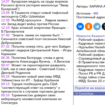
14:07
Бухарская медаль на груди моряков
Русского флота (история миноносца "Эмир
Авторы: КАРИНА
Бухарский")
13:59
В Ташкенте открыт новый пафосный
Источник -
МК
экспоцентр CAEx Uzbekistan
Постоянный адрес
12:39
РосМИД проснулся... Лавров заявил,
что Запад ведет войну против России
12:10
Крах атомной энергетики Франции, -
В.Прохватилов
07:40
"Знаете, каким он парнем был!..".
Новости Казахст
Скончался советский поэт-песенник Николай
-
Рабочий график 
Добронравов
-
Кадровые перес
07:32
Попытка номер пять: для чего Байден
-
Нурлыбек Налиб
собирает лидеров Центральной Азии, - Игорь
Актюбинской обла
Кармазин
-
Рабочий график 
06:36
Политика Белграда: слова и дела
-
Справедливый до
президента Александра Вучича, - А.Веселов
-
В Правительстве
00:47
Может ли геронтократия развалить
авиационного топ
США, как в свое время - Советский Союз, -
-
Кадровые перес
Дмитрий Родионов
-
Посол РК в РФ Д
00:24
Назначен новый замглавы МВД
-
Когда тайна ста
Узбекистана по ИТ - Зуфар Курбанов
-
МВД: Более 20 с
00:13
Турция пообещала дать США
"соответствующий ответ на клевету" о
Перейти на верс
причастности к случаям торговли детьми
©
CentrAsia
00:10
Туркменистан доверил свою
киберзащиту неизвестной компании из
Сингапура