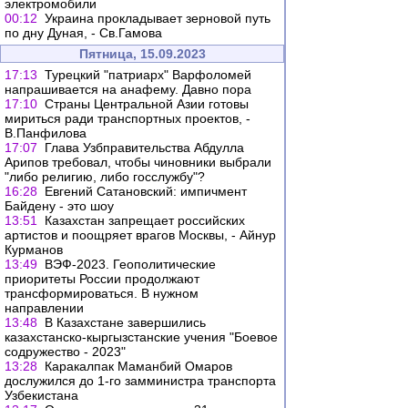
электромобили
00:12
Украина прокладывает зерновой путь
по дну Дуная, - Св.Гамова
Пятница, 15.09.2023
17:13
Турецкий "патриарх" Варфоломей
напрашивается на анафему. Давно пора
17:10
Страны Центральной Азии готовы
мириться ради транспортных проектов, -
В.Панфилова
17:07
Глава Узбправительства Абдулла
Арипов требовал, чтобы чиновники выбрали
"либо религию, либо госслужбу"?
16:28
Евгений Сатановский: импичмент
Байдену - это шоу
13:51
Казахстан запрещает российских
артистов и поощряет врагов Москвы, - Айнур
Курманов
13:49
ВЭФ-2023. Геополитические
приоритеты России продолжают
трансформироваться. В нужном
направлении
13:48
В Казахстане завершились
казахстанско-кыргызстанские учения "Боевое
содружество - 2023"
13:28
Каракалпак Маманбий Омаров
дослужился до 1-го замминистра транспорта
Узбекистана