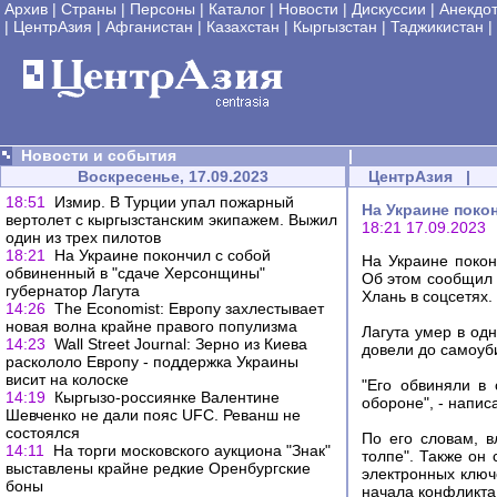
Архив
|
Страны
|
Персоны
|
Каталог
|
Новости
|
Дискуссии
|
Анекдо
|
ЦентрАзия
|
Афганистан
|
Казахстан
|
Кыргызстан
|
Таджикистан
|
Новости и события
|
Воскресенье, 17.09.2023
ЦентрАзия
|
18:51
Измир. В Турции упал пожарный
На Украине поко
вертолет с кыргызстанским экипажем. Выжил
18:21 17.09.2023
один из трех пилотов
18:21
На Украине покончил с собой
На Украине покон
обвиненный в "сдаче Херсонщины"
Об этом сообщил 
губернатор Лагута
Хлань в соцсетях.
14:26
The Economist: Европу захлестывает
новая волна крайне правого популизма
Лагута умер в одн
14:23
Wall Street Journal: Зерно из Киева
довели до самоуб
раскололо Европу - поддержка Украины
висит на колоске
"Его обвиняли в 
14:19
Кыргызо-россиянке Валентине
обороне", - напис
Шевченко не дали пояс UFC. Реванш не
состоялся
По его словам, в
14:11
На торги московского аукциона "Знак"
толпе". Также он 
выставлены крайне редкие Оренбургские
электронных ключ
боны
начала конфликта 