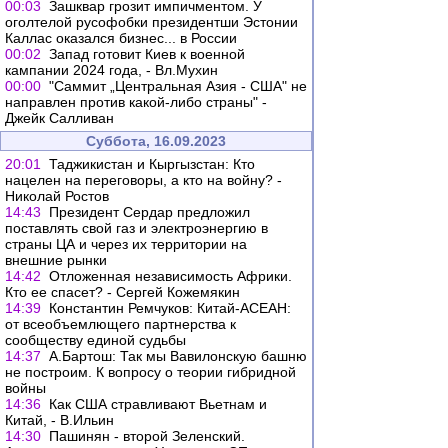
00:03
Зашквар грозит импичментом. У
оголтелой русофобки президентши Эстонии
Каллас оказался бизнес... в России
00:02
Запад готовит Киев к военной
кампании 2024 года, - Вл.Мухин
00:00
"Саммит „Центральная Азия - США" не
направлен против какой-либо страны" -
Джейк Салливан
Суббота, 16.09.2023
20:01
Таджикистан и Кыргызстан: Кто
нацелен на переговоры, а кто на войну? -
Николай Ростов
14:43
Президент Сердар предложил
поставлять свой газ и электроэнергию в
страны ЦА и через их территории на
внешние рынки
14:42
Отложенная независимость Африки.
Кто ее спасет? - Сергей Кожемякин
14:39
Константин Ремчуков: Китай-АСЕАН:
от всеобъемлющего партнерства к
сообществу единой судьбы
14:37
А.Бартош: Так мы Вавилонскую башню
не построим. К вопросу о теории гибридной
войны
14:36
Как США стравливают Вьетнам и
Китай, - В.Ильин
14:30
Пашинян - второй Зеленский.