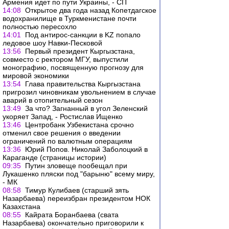
Армения идет по пути Украины, - СП
14:08
Открытое два года назад Копетдагское
водохранилище в Туркменистане почти
полностью пересохло
14:01
Под антирос-санкции в KZ попало
ледовое шоу Навки-Песковой
13:56
Первый президент Кыргызстана,
совместо с ректором МГУ, выпустили
монографию, посвященную прогнозу для
мировой экономики
13:54
Глава правительства Кыргызстана
пригрозил чиновникам увольнением в случае
аварий в отопительный сезон
13:49
За что? Загнанный в угол Зеленский
укоряет Запад, - Ростислав Ищенко
13:46
Центробанк Узбекистана срочно
отменил свое решения о введении
ограничений по валютным операциям
13:36
Юрий Попов. Николай Заболоцкий в
Караганде (страницы истории)
09:35
Путин зловеще пообещал при
Лукашенко пляски под "барыню" всему миру,
- МК
08:58
Тимур Кулибаев (cтарший зять
Назарбаева) переизбран президентом НОК
Казахстана
08:55
Кайрата Боранбаева (свата
Назарбаева) окончательно приговорили к