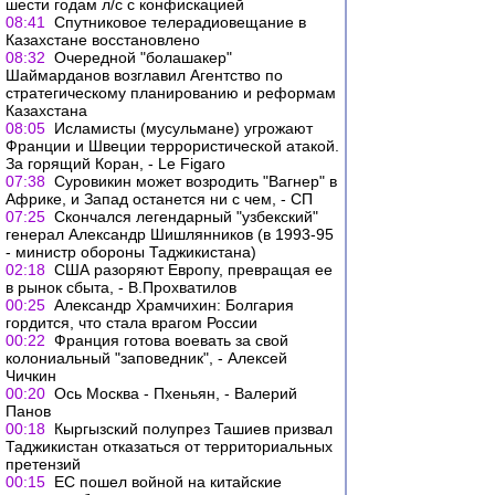
шести годам л/с с конфискацией
08:41
Спутниковое телерадиовещание в
Казахстане восстановлено
08:32
Очередной "болашакер"
Шаймарданов возглавил Агентство по
стратегическому планированию и реформам
Казахстана
08:05
Исламисты (мусульмане) угрожают
Франции и Швеции террористической атакой.
За горящий Коран, - Le Figaro
07:38
Суровикин может возродить "Вагнер" в
Африке, и Запад останется ни с чем, - СП
07:25
Скончался легендарный "узбекский"
генерал Александр Шишлянников (в 1993-95
- министр обороны Таджикистана)
02:18
США разоряют Европу, превращая ее
в рынок сбыта, - В.Прохватилов
00:25
Александр Храмчихин: Болгария
гордится, что стала врагом России
00:22
Франция готова воевать за свой
колониальный "заповедник", - Алексей
Чичкин
00:20
Ось Москва - Пхеньян, - Валерий
Панов
00:18
Кыргызский полупрез Ташиев призвал
Таджикистан отказаться от территориальных
претензий
00:15
ЕС пошел войной на китайские