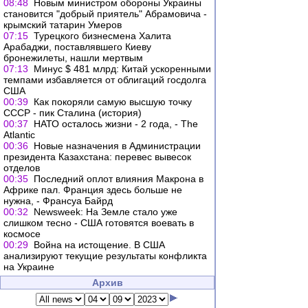
08:48
Новым министром обороны Украины
становится "добрый приятель" Абрамовича -
крымский татарин Умеров
07:15
Турецкого бизнесмена Халита
Арабаджи, поставлявшего Киеву
бронежилеты, нашли мертвым
07:13
Минус $ 481 млрд: Китай ускоренными
темпами избавляется от облигаций госдолга
США
00:39
Как покоряли самую высшую точку
СССР - пик Сталина (история)
00:37
НАТО осталось жизни - 2 года, - The
Atlantic
00:36
Новые назначения в Администрации
президента Казахстана: перевес вывесок
отделов
00:35
Последний оплот влияния Макрона в
Африке пал. Франция здесь больше не
нужна, - Франсуа Байрд
00:32
Newsweek: На Земле стало уже
слишком тесно - США готовятся воевать в
космосе
00:29
Война на истощение. В США
анализируют текущие результаты конфликта
на Украине
Архив