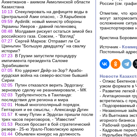
Ахметжанов - акимом Акмолинской области
России (см. графи
Казахстана
10:13
Спекулировать на дефиците воды в
Отметим, что кр
Центральной Азии опасно, - Э.Карыбеков
могут затормозит
09:59
Aydinlik: новый министр обороны
осложнение ситуа
Украины Умеров - давний гюленовец
транспортировке н
08:48
Молдавия рискует остаться зимой без
российского газа. Совсем, - "Взгляд"
Кристина Боровик
07:27
Сергей Марков: Отправит ли Си
Цзиньпин "Большую двадцатку" на свалку
Источник -
Комме
истории?
Постоянный адрес
07:23
В Грузии запустили процедуру
импичмента президента Саломе
Зурабишвили
07:05
Кто удержит Дейр-эз-Зор? Арабо-
курдская война на северо-востоке бывшей
Новости Казахст
Сирии
-
Олжас Бектенов 
02:05
Путин отказался верить Эрдогану:
узком формате в 
зерновую сделку не реанимировали, - МК
-
Развитие легкой
02:03
Турбулентность в Таиланде:
-
Агитационная гр
последствия для региона и мира
встретилась с пр
02:01
Новый многополярный порядок.
-
Подозреваемый в
Гептархия и ее смыслы, - Александр Дугин
-
Незаконные займ
01:57
К чему Путин и Эрдоган пришли после
-
Из Вьетнама экс
трех часов переговоров, - "Известия"
игорного бизнеса
01:53
Россия бросает в бой стратегический
-
Рабочий график 
резерв - 25-ю Урало-Поволжскую армию
-
Кадровые перес
01:44
Объявлен конкурс на должность
-
Нурлыбек Налиб