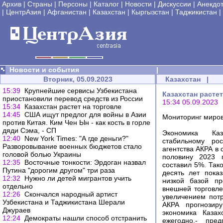
Архив
|
Страны
|
Персоны
|
Каталог
|
Новости
|
Дискуссии
|
Анекдо
|
ЦентрАзия
|
Афганистан
|
Казахстан
|
Кыргызстан
|
Таджикистан
|
Новости и события
|
Вторник, 05.09.2023
Казахстан
|
15:39
Крупнейшие сервисы Узбекистана
Казахстан растет
приостановили перевод средств из России
15:34 05.09.2023
15:34
Казахстан растет на торговле
14:45
США ищут предлог для войны в Азии
Мониторинг миров
против Китая. Ким Чен Ын - как кость в горле
дяди Сэма, - СП
Экономика Ка
12:40
New York Times: "А где деньги?"
стабильному ро
Разворовывание военных бюджетов стало
агентства АКРА в 
головой болью Украины
половину 2023 
12:35
Восточные тонкости: Эрдоган назвал
составил 5%. Так
Путина "дорогим другом" три раза
десять лет пока
12:32
Нужно ли детей мигрантов учить
низкой базой пр
отдельно
внешней торговле
12:26
Скончался народный артист
увеличением потр
Узбекистана и Таджикистана Шерали
АКРА прогнозир
Джураев
экономика Каза
12:24
Демократы нашли способ отстранить
ежегодно,- пред