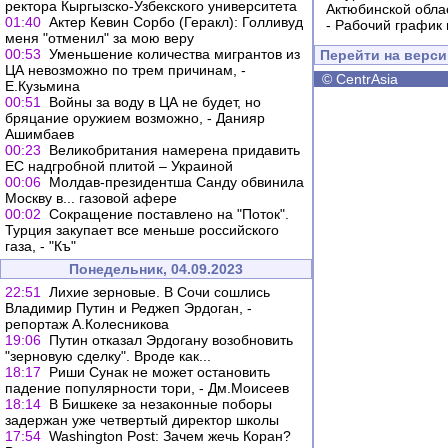
ректора Кыргызско-Узбекского университета
Актюбинской обла
01:40
Актер Кевин Сорбо (Геракл): Голливуд
-
Рабочий график 
меня "отменил" за мою веру
00:53
Уменьшение количества мигрантов из
Перейти на верс
ЦА невозможно по трем причинам, -
©
CentrAsia
Е.Кузьмина
00:51
Войны за воду в ЦА не будет, но
бряцание оружием возможно, - Данияр
Ашимбаев
00:23
Великобритания намерена придавить
ЕС надгробной плитой – Украиной
00:06
Молдав-президентша Санду обвинила
Москву в... газовой афере
00:02
Сокращение поставлено на "Поток".
Турция закупает все меньше российского
газа, - "Къ"
Понедельник, 04.09.2023
22:51
Лихие зерновые. В Сочи сошлись
Владимир Путин и Реджеп Эрдоган, -
репортаж А.Колесникова
19:06
Путин отказал Эрдогану возобновить
"зерновую сделку". Вроде как...
18:17
Риши Сунак не может остановить
падение популярности тори, - Дм.Моисеев
18:14
В Бишкеке за незаконные поборы
задержан уже четвертый директор школы
17:54
Washington Post: Зачем жечь Коран?