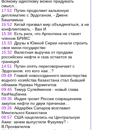
Всякому идиотизму можно придумать
смысл...
17:52
Путин продолжит кальянную
дипломатию с Эрдоганом, - Дженк
Башламыш
16:52
Китай призвал мир объединяться, а не
конфликтовать, - Ван И
15:36
Есть риск, что Аргентина не станет
членом БРИКС
15:33
Друзы в Южной Сирии начали строить
свое мини-государство
15:32
Валютная выручка от продажи
российских нефти и газа остается за
границей
14:51
Путин опять переговорничает с
Эрдоганом: кто кого нае...?
09:48
Главой новосозданного министерства
водного хозяйства Казахстана стал бывший
облаким Нуржан Нуржигитов
09:45
Тимур Сулейменов - новый глава
КазНацбанка
09:35
Индия грозит России сокращением
закупок нефти по двум причинам...
09:26
Айдарбек Сапаров возглавил
Минсельхоз Казахстана
08:57
США нацелились на Центральную
Азию: зачем выпустили Фукуяму? -
В.Прохватилов