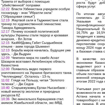
Трампа от выборов с помощью
роста будут доб
"убийственной" поправки
сфера услуг.
12:22
Власти Узбекистана учредили особую
госнаграду - знак "Ибратли оила"
По итогам авгу
("Образцовая семья")
снизилась до 1
12:19
Жертвой селя в Таджикистане стала
Указывая на 
тренер по художественной гимнастике
проинфляцио
Тамара Аджиджемиль
Национальный ба
12:17
Почему основой политической
16,75% до 16,5%
культуры Украины стали террор и кровавая
тенденция к зам
анархия, - Вл.Зотов
денежно-кредитн
12:15
КазМИДовец Габит Сыздыкбеков
перспективе сохр
отныне - аким города Шымкент
концу 2024 года 
12:13
Борьба миров началась. Будущее уже
а базовая ставка 
здесь, - Дм.Выдрин
12:09
Чемпион мира по самбо Асхат
В качестве осн
Шазаров возглавил Актюбинскую область
экономики Казах
Казахстана
выделяют рост в
12:00
Появилось видео первого
главным образом 
уничтоженного на Украине британского танка
объем поставок в
"Челленджер". Осталось - 13-ть
военной операци
11:02
Глядя на Польшу, читая "Золотого
итогам 2022 года 
теленка", - Дм.Седов
10:40
Старшежузовец Ерлан Нысанбаев -
Учитывая рост ри
новый министр экологии и природных
возможности их в
ресурсов КZ
Астана начала н
10:36
Экс-минсельхоз Карашукеев стал
товарооборот с ни
акимом Жамбылской области, экс-МВД
же период. В ит