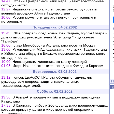
14:47
Страны Центральной Азии наращивают всестороннее
сотрудничество
12:27
Индийские специалисты готовы реконструировать
военный аэродром Айни в Таджикистане
10:00
Россия может считать этот регион проигранным и
потерянным
Понедельник, 04.02.2002
19:49
США потеряли след Усамы бен Ладена, муллы Омара и
других высших руководителей "Аль-Каиды" и движения
"Талибан"
16:00
Глава Минобороны Афганистана посетит Москву
13:00
Руководители МИД Казахстана, Киргизии, Таджикистана
и Узбекистана обсудят в Бишкеке перспективы регионального
сотрудничества
10:00
Ниязов уволил чиновника за кражу лошадей
01:03
Игорь Иванов встретится сегодня с Хамидом Карзаем
Воскресенье, 03.02.2002
13:12
Генсек ЕврАзЭС Г.Рапота обсудит с таджикским
П
руководством вопросы защиты национальных
товаропроизводителей.
Суббота, 02.02.2002
19:36
В Алма-Ате прошел митинг в поддержку президента
Казахстана
17:33
В Киргизию прибыли 200 французских военнослужащих,
которые примут участие в миротворческой операции в
Афганистане