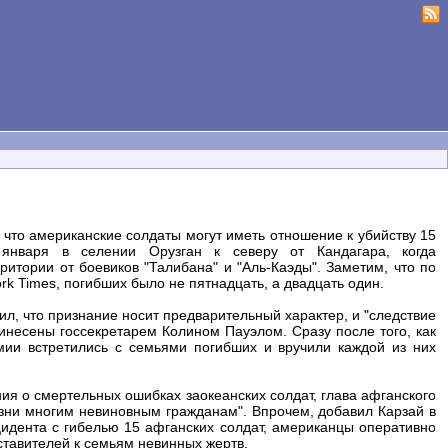
что американские солдаты могут иметь отношение к убийству 15
января в селении Орузган к северу от Кандагара, когда
тории от боевиков "Талибана" и "Аль-Каэды". Заметим, что по
k Times, погибших было не пятнадцать, а двадцать один.
л, что признание носит предварительный характер, и "следствие
инесены госсекретарем Колином Пауэлом. Сразу после того, как
мии встретились с семьями погибших и вручили каждой из них
ия о смертельных ошибках заокеанских солдат, глава афганского
изни многим невиновным гражданам". Впрочем, добавил Карзай в
нцидента с гибелью 15 афганских солдат, американцы оперативно
ставителей к семьям невинных жертв.