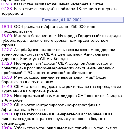
07:43
Казахстан закупает дешевый Интернет в Китае
07:33
Казахские спецслужбы поймали 13-летнего интернет-
террориста
Пятница, 01.02.2002
19:13
ООН раздала в Афганистане 250.000 тонн
продовольствия
18:00
Мятеж в Афганистане. Из города Гардез выбиты отряды
губернатора, назначенного временным правительством
страны
17:27
Азербайджан становится главным звеном поддержки
военного присутствия США в Центральной Азии, считает
директор Института США и Канады
17:20
Неожиданный "захват" США Средней Азии встает в
повестку дня российско-американских отношений наряду с
проблемой ПРО и стратегической стабильности
15:39
Межгосударственная телекомпания "Мир" будет
бороться за шестую кнопку
14:40
США готовы поддержать строительство газопроводов из
Туркмении на мировые рынки
12:35
Неформальный саммит лидеров СНГ состоится 1 марта
в Алма-Ате
12:22
США хотят контролировать накротраффик из
Афганистана в Россию
12:00
Права голосования в Генеральной ассамблее ООН
лишены двадцать стран за неуплату взносов в бюджет
организации.
10:04
Узбекистан установил льготные тарифы на транзит по