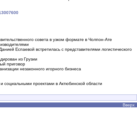
013007600
вительственного совета в узком формате в Чолпон-Ате
оизводителями
 Данией Еспаевой встретилась с представителями логистического
дирован из Грузии
ный приговор
анизации незаконного игорного бизнеса
и социальными проектами в Актюбинской области
Вверх