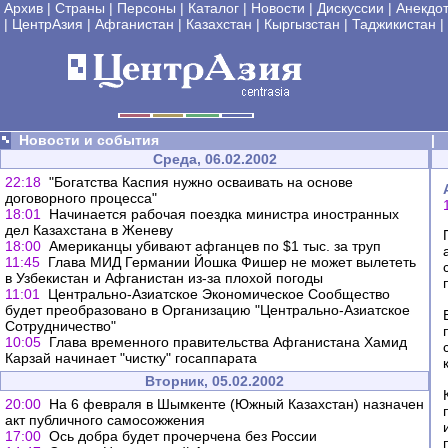
Архив
|
Страны
|
Персоны
|
Каталог
|
Новости
|
Дискуссии
|
Анекдо
|
ЦентрАзия
|
Афганистан
|
Казахстан
|
Кыргызстан
|
Таджикистан
|
Новости и события
|
Среда, 06.02.2002
22:18
"Богатства Каспия нужно осваивать на основе
договорного процесса"
18:01
Начинается рабочая поездка министра иностранных
дел Казахстана в Женеву
18:00
Американцы убивают афганцев по $1 тыс. за труп
11:45
Глава МИД Германии Йошка Фишер не может вылететь
в Узбекистан и Афганистан из-за плохой погоды
11:01
Центрально-Азиатское Экономическое Сообщество
будет преобразовано в Организацию "Центрально-Азиатское
Сотрудничество"
10:05
Глава временного правительства Афганистана Хамид
Карзай начинает "чистку" госаппарата
Вторник, 05.02.2002
20:00
На 6 февраля в Шымкенте (Южный Казахстан) назначен
акт публичного самосожжения
17:00
Ось добра будет прочерчена без России