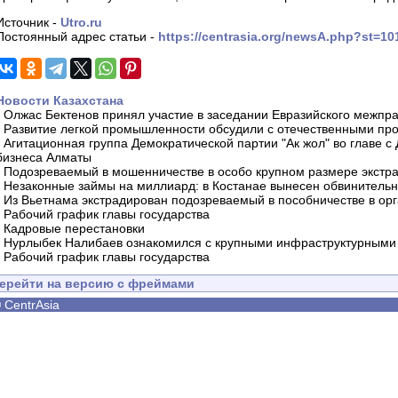
Источник -
Utro.ru
Постоянный адрес статьи -
https://centrasia.org/newsA.php?st=1
Новости Казахстана
-
Олжас Бектенов принял участие в заседании Евразийского межпра
-
Развитие легкой промышленности обсудили с отечественными пр
-
Агитационная группа Демократической партии "Ак жол" во главе с
бизнеса Алматы
-
Подозреваемый в мошенничестве в особо крупном размере экстра
-
Незаконные займы на миллиард: в Костанае вынесен обвинитель
-
Из Вьетнама экстрадирован подозреваемый в пособничестве в орг
-
Рабочий график главы государства
-
Кадровые перестановки
-
Нурлыбек Налибаев ознакомился с крупными инфраструктурными 
-
Рабочий график главы государства
ерейти на версию с фреймами
©
CentrAsia