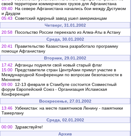
своей территории коммерческих грузов для Афганистана
09:40
На севере Афганистана начались бои между Дустумом
и Даудом
05:43
Советский ядерный завод ушел американцам
Четверг, 31.01.2002
20:58
Посольство России переехало из Алма-Аты в Астану
Среда, 30.01.2002
20:41
Правительство Казахстана разработало программу
помощи Афганистану
Вторник, 29.01.2002
17:42
Афганцы подняли свой новый старый флаг
15:00
Представители стран ЦентрАзии примут участие в
Международной Конференции по вопросам безопасности в
Мюнхене
09:00
12-13 февраля в Стамбуле состоится Совместный
форум Европейский Союз - Организация Исламская
Конференция
Воскресенье, 27.01.2002
13:46
Узбекистан: на месте памятников Ленину - памятники
Тамерлану
Среда, 02.01.2002
00:00
Здравствуйте!
Архив