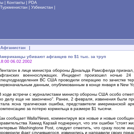
ты
|
Контакты
|
PDA
Туркменистан
|
Узбекистан
|
Афганистан
|
Американцы убивают афганцев по $1 тыс. за труп
18:00 06.02.2002
Пентагон в лице министра обороны Дональда Рамсфелда признал, 
афганских военнослужащих. Инцидент произошел ночью 24 
спецподразделения ВС США проводили операцию по зачистке терри
первоначальным данным, опубликованным в конце января в New Yor
В ходе встречи с журналистами министр обороны США особо отмети
по делу еще не закончено". Ранее, 2 февраля, извинения были пр
стала ясна трагическая ошибка, представители американской ар
компенсацию за потерю кормильца в размере $1 тысячи.
Как сообщает Walla!News, комментируя все новые и новые сообщен
правительства Хамид Карзай подчеркнул, что эти ошибки "стоят ж
интервью Washingtone Post, следует отметить, что сразу после и
проверили факт случившегося, извинились и направили своих пред