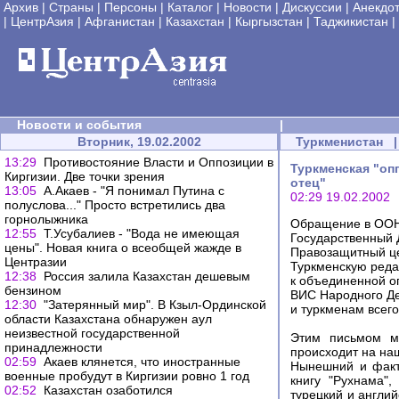
Архив
|
Страны
|
Персоны
|
Каталог
|
Новости
|
Дискуссии
|
Анекдо
|
ЦентрАзия
|
Афганистан
|
Казахстан
|
Кыргызстан
|
Таджикистан
|
Новости и события
|
Вторник, 19.02.2002
Туркменистан
|
13:29
Противостояние Власти и Оппозиции в
Туркменская "оп
Киргизии. Две точки зрения
отец"
13:05
А.Акаев - "Я понимал Путина с
02:29 19.02.2002
полуслова..." Просто встретились два
горнолыжника
Обращение в ООН
12:55
Т.Усубалиев - "Вода не имеющая
Государственный
цены". Новая книга о всеобщей жажде в
Правозащитный ц
Центразии
Туркменскую реда
12:38
Россия залила Казахстан дешевым
к объединенной о
бензином
ВИС Народного Де
12:30
"Затерянный мир". В Кзыл-Ординской
и туркменам всего
области Казахстана обнаружен аул
неизвестной государственной
Этим письмом мы
принадлежности
происходит на на
02:59
Акаев клянется, что иностранные
Нынешний и факт
военные пробудут в Киргизии ровно 1 год
книгу "Рухнама",
02:52
Казахстан озаботился
турецкий и англи