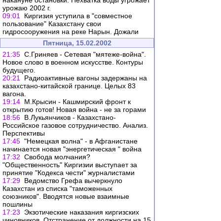
накануне остановки. Нехватка воды угрожает
урожаю 2002 г.
09:01
Киргизия уступила в "совместное
пользование" Казахстану свои
гидросооружения на реке Нарын. Дожали
Пятница, 15.02.2002
21:35
С.Гриняев - Сетевая "мятеже-война".
Новое слово в военном искусстве. Контуры
будущего.
20:21
Радиоактивные вагоны задержаны на
казахстано-китайской границе. Целых 83
вагона.
19:14
М.Крысин - Кашмирский фронт к
открытию готов! Новая война - не за горами
18:56
В.Лукьянчиков - Казахстано-
Российское газовое сотрудничество. Анализ.
Перспективы
17:45
"Немецкая волна" - в Афганистане
начинается новая "энергетическая " война
17:32
Свобода молчания?
"Общественность" Киргизии выступает за
принятие "Кодекса чести" журналистами
17:29
Ведомство Грефа вычеркнуло
Казахстан из списка "таможенных
союзников". Вводятся новые взаимные
пошлины
17:23
Экзотические наказания киргизских
чиновников. Отстранение от должности на 15