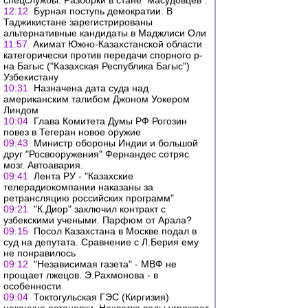
спецслужбы. Разборки в стане "масудовцев".
12:12
Бурная поступь демократии. В
Таджикистане зарегистрированы
альтернативные кандидаты в Маджлиси Оли
11:57
Акимат Южно-Казахстанской области
категорически против передачи спорного р-
на Багыс ("Казахская Республика Багыс")
Узбекистану
10:31
Назначена дата суда над
американским талибом Джоном Уокером
Линдом
10:04
Глава Комитета Думы РФ Рогозин
повез в Тегеран новое оружие
09:43
Министр обороны Индии и большой
друг "Росвооружения" Фернандес сотряс
мозг. Автоавария.
09:41
Лента РУ - "Казахские
телерадиокомпании наказаны за
ретрансляцию российских программ"
09:21
"К.Диор" заключил контракт с
узбекскими учеными. Парфюм от Арала?
09:15
Посол Казахстана в Москве подал в
суд на депутата. Сравнение с Л.Берия ему
не понравилось
09:12
"Независимая газета" - МВФ не
прощает лжецов. Э.Рахмонова - в
особенности
09:04
Токтогульская ГЭС (Киргизия)