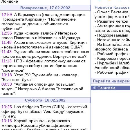
Лондоне
Новости Казахст
Воскресенье, 17.02.2002
-
Олжас Бектенов 
12:59
А.Карыпкулов (глава администрации
узком формате в 
Президента Киргизии) - "Политические
-
Развитие легкой
голодовки не должны объявляться
-
Агитационная гр
публично!"
встретилась с пр
12:55
Куда исчезли талибы? Интервью
-
Подозреваемый в
посла Пакистана в Москве г-на Муршада
-
Незаконные займ
11:48
Акаев в московском отпуске. Киргизия
-
Из Вьетнама экс
- новый непотопляемый авианосец США?
игорного бизнеса
11:43
Туркменбаши заманивает собственных
-
Рабочий график 
послов на день рождения. Вернутся не все?
-
Кадровые перес
11:13
НТВ - Афганцы потихоньку начинают
-
Нурлыбек Налиб
партизанскую войну против британских
Актюбинской обла
"союзников".
-
Рабочий график 
10:18
Утро РУ: Туркменбаши - кавалер
"Высокого Духа".
Перейти на верс
09:33
"Активная оппозиция повышает
©
CentrAsia
тонус..." Интервью А.Акаева "Независимой
газете".
Суббота, 16.02.2002
13:25
Los Andgeles Times (США) - советский
офицер Бут снабжал "Аль-Каеду" оружием.
Ну и ну.
13:16
Карзай признал - афганского
министра Рахмана убили афганские