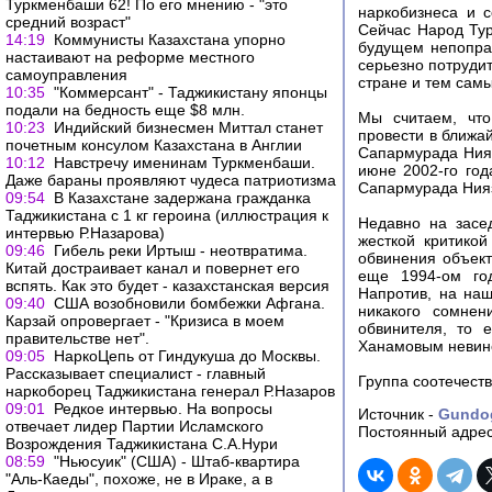
Туркменбаши 62! По его мнению - "это
наркобизнеса и с
средний возраст"
Сейчас Народ Тур
14:19
Коммунисты Казахстана упорно
будущем непопра
настаивают на реформе местного
серьезно потруди
самоуправления
стране и тем сам
10:35
"Коммерсант" - Таджикистану японцы
подали на бедность еще $8 млн.
Мы считаем, что
10:23
Индийский бизнесмен Миттал станет
провести в ближа
почетным консулом Казахстана в Англии
Сапармурада Нияз
10:12
Навстречу именинам Туркменбаши.
июне 2002-го год
Даже бараны проявляют чудеса патриотизма
Сапармурада Ния
09:54
В Казахстане задержана гражданка
Таджикистана с 1 кг героина (иллюстрация к
Недавно на засе
интервью Р.Назарова)
жесткой критико
09:46
Гибель реки Иртыш - неотвратима.
обвинения объект
Китай достраивает канал и повернет его
еще 1994-ом год
вспять. Как это будет - казахстанская версия
Напротив, на наш
09:40
США возобновили бомбежки Афгана.
никакого сомнен
Карзай опровергает - "Кризиса в моем
обвинителя, то 
правительстве нет".
Ханамовым невино
09:05
НаркоЦепь от Гиндукуша до Москвы.
Рассказывает специалист - главный
Группа соотечест
наркоборец Таджикистана генерал Р.Назаров
09:01
Редкое интервью. На вопросы
Источник -
Gundo
отвечает лидер Партии Исламского
Постоянный адрес
Возрождения Таджикистана С.А.Нури
08:59
"Ньюсуик" (США) - Штаб-квартира
"Аль-Каеды", похоже, не в Ираке, а в