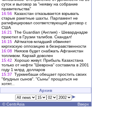
суток и выговор за "неявку на собрание
правительства"
16:56
Казахстан отказывается взрывать
старые ракетные шахты. Парламент не
ратифицировал соответствующий договор с
США
16:21
The Guardian (Англия) - Шеварднадзе
приютил в Грузии талибов. Скандал!
16:15
Айтматов-младший обвиняет
киргизскую оппозицию в безнравственности
16:08
Ниязов будет снабжать Афганистан
топливом. Карзай доволен
15:42
Хорошо живут. Прибыль Казахстана
только от нефти "Шеврона" составила в 2001
году 1 млрд. долларов
15:37
Туркмебаши обещает простить своих
"блудных сынов". "Сыны" прощаться не
хотят...
Архив
©
CentrAsia
Вверх