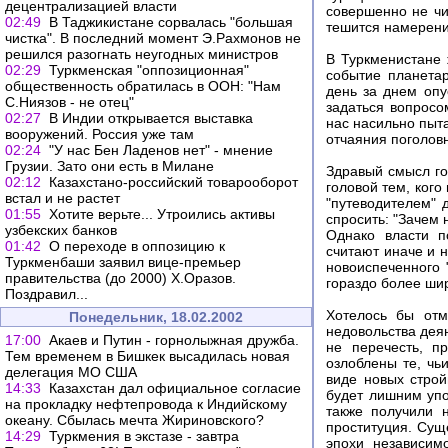
децентрализацией власти
совершенно не чи
02:49
В Таджикистане сорвалась "большая
тешится намерени
чистка". В последний момент Э.Рахмонов не
решился разогнать неугодных министров
В Туркменистане 
02:29
Туркменская "оппозиционная"
событие планета
общественность обратилась в ООН: "Нам
день за днем опу
С.Ниязов - не отец"
задаться вопросо
02:27
В Индии открывается выставка
нас насильно пыта
вооружений. Россия уже там
отчаяния поголов
02:24
"У нас Бен Ладенов нет" - мнение
Грузии. Зато они есть в Милане
Здравый смысл гов
02:12
Казахстано-российский товарооборот
головой тем, кого
встал и не растет
"путеводителем" 
01:55
Хотите верьте... Утроились активы
спросить: "Зачем 
узбекских банков
Однако власти п
01:42
О переходе в оппозицию к
считают иначе и 
Туркменбаши заявил вице-премьер
новоиспеченного 
правительства (до 2000) Х.Оразов.
гораздо более ши
Поздравил...
Хотелось бы отм
Понедельник, 18.02.2002
недовольства дея
17:00
Акаев и Путин - горнолыжная дружба.
не перечесть, п
Тем временем в Бишкек высадилась новая
озлоблены те, чь
делегация МО США
виде новых стро
14:33
Казахстан дал официальное согласие
будет лишним упо
на прокладку нефтепровода к Индийскому
также получили 
океану. Сбылась мечта Жириновского?
проституция. Сущ
14:29
Туркмения в экстазе - завтра
эпохи независим