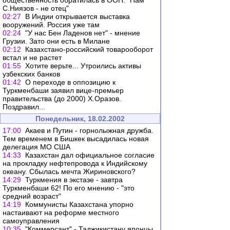
общественность обратилась в ООН: "Нам
С.Ниязов - не отец"
02:27
В Индии открывается выставка
вооружений. Россия уже там
02:24
"У нас Бен Ладенов нет" - мнение
Грузии. Зато они есть в Милане
02:12
Казахстано-российский товарооборот
встал и не растет
01:55
Хотите верьте... Утроились активы
узбекских банков
01:42
О переходе в оппозицию к
Туркменбаши заявил вице-премьер
правительства (до 2000) Х.Оразов.
Поздравил...
Понедельник, 18.02.2002
17:00
Акаев и Путин - горнолыжная дружба.
Тем временем в Бишкек высадилась новая
делегация МО США
14:33
Казахстан дал официальное согласие
на прокладку нефтепровода к Индийскому
океану. Сбылась мечта Жириновского?
14:29
Туркмения в экстазе - завтра
Туркменбаши 62! По его мнению - "это
средний возраст"
14:19
Коммунисты Казахстана упорно
настаивают на реформе местного
самоуправления
10:35
"Коммерсант" - Таджикистану японцы