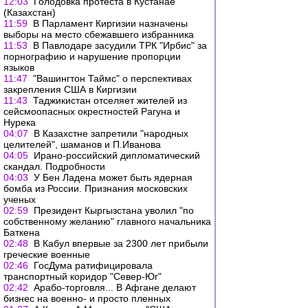
12:03
Голодовка протеста в Кустанае
(Казахстан)
11:59
В Парламент Киргизии назначены
выборы на место сбежавшего избранника
11:53
В Павлодаре засудили ТРК "Ирбис" за
порнографию и нарушение пропорции
языков
11:47
"Вашингтон Таймс" о перспективах
закрепления США в Киргизии
11:43
Таджикистан отселяет жителей из
сейсмоопасных окрестностей Рагуна и
Нурека
04:07
В Казахстне запретили "народных
целителей", шаманов и П.Иванова
04:05
Ирано-российский дипломатический
скандал. Подробности
04:03
У Бен Ладена может быть ядерная
бомба из России. Признания московских
ученых
02:59
Президент Кыргызстана уволил "по
собственному желанию" главного начальника
Баткена
02:48
В Кабул впервые за 2300 лет прибыли
греческие военные
02:46
ГосДума ратифицировала
транспортный коридор "Север-Юг"
02:42
Арабо-торговля... В Афгане делают
бизнес на военно- и просто пленных