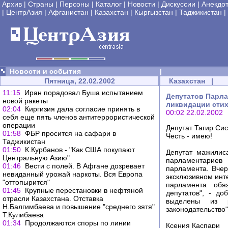
Архив
|
Страны
|
Персоны
|
Каталог
|
Новости
|
Дискуссии
|
Анекдо
|
ЦентрАзия
|
Афганистан
|
Казахстан
|
Кыргызстан
|
Таджикистан
|
Новости и события
|
Пятница, 22.02.2002
Казахстан
|
11:15
Иран порадовал Буша испытанием
Депутатов Парла
новой ракеты
ликвидации сти
02:04
Киргизия дала согласие принять в
00:02 22.02.2002
себя еще пять членов антитеррористической
операции
Депутат Тагир Си
01:58
ФБР просится на сафари в
Честь - имею!
Таджикистан
01:50
К.Курбанов - "Как США покупают
Депутат мажилис
Центральную Азию"
парламентариев
01:46
Вести с полей. В Афгане дозревает
парламента. Вче
невиданный урожай наркоты. Вся Европа
эксклюзивном инт
"оттопырится"
парламента обя
01:45
Крупные перестановки в нефтяной
депутатов", - д
отрасли Казахстана. Отставка
выделены из р
Н.Балгимбаева и повышение "среднего зятя"
законодательство"
Т.Кулибаева
01:34
Продолжаются споры по линии
Ксения Каспари