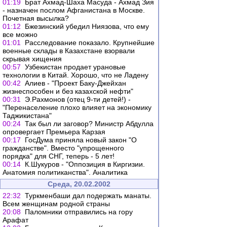
01:19
Брат Ахмад-Шаха Масуда - Ахмад Зия
- назначен послом Афганистана в Москве.
Почетная высылка?
01:12
Бжезинский убедил Ниязова, что ему
все можно
01:01
Расследование показало. Крупнейшие
военные склады в Казахстане взорвали
скрывая хищения
00:57
Узбекистан продает урановые
технологии в Китай. Хорошо, что не Ладену
00:42
Алиев - "Проект Баку-Джейхан
жизнеспособен и без казахской нефти"
00:31
Э.Рахмонов (отец 9-ти детей!) -
"Перенаселение плохо влияет на экономику
Таджикистана"
00:24
Так был ли заговор? Министр Абдулла
опровергает Премьера Карзая
00:17
ГосДума приняла новый закон "О
гражданстве". Вместо "упрощенного
порядка" для СНГ, теперь - 5 лет!
00:14
К.Шукуров - "Оппозиция в Киргизии.
Анатомия политиканства". Аналитика
Среда, 20.02.2002
22:32
Туркменбаши дал подержать манаты.
Всем женщинам родной страны
20:08
Паломники отправились на гору
Арафат