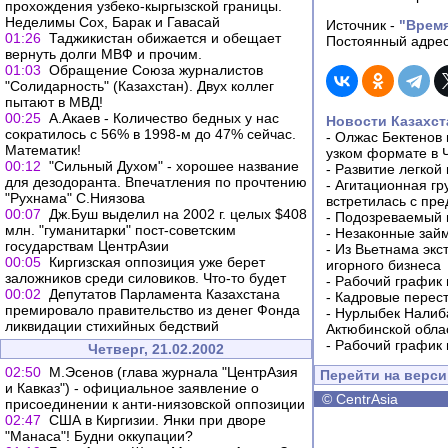
прохождения узбеко-кыргызской границы.
Неделимы Сох, Барак и Гавасай
Источник -
"Врем
01:26
Таджикистан обижается и обещает
Постоянный адрес
вернуть долги МВФ и прочим.
01:03
Обращение Союза журналистов
"Солидарность" (Казахстан). Двух коллег
пытают в МВД!
00:25
А.Акаев - Количество бедных у нас
Новости Казахст
сократилось с 56% в 1998-м до 47% сейчас.
-
Олжас Бектенов 
Математик!
узком формате в 
00:12
"Сильный Духом" - хорошее название
-
Развитие легкой
для дезодоранта. Впечатления по прочтению
-
Агитационная гр
"Рухнама" С.Ниязова
встретилась с пр
00:07
Дж.Буш выделил на 2002 г. целых $408
-
Подозреваемый в
млн. "гуманитарки" пост-советским
-
Незаконные займ
государствам ЦентрАзии
-
Из Вьетнама экс
00:05
Киргизская оппозиция уже берет
игорного бизнеса
заложников среди силовиков. Что-то будет
-
Рабочий график 
00:02
Депутатов Парламента Казахстана
-
Кадровые перес
премировало правительство из денег Фонда
-
Нурлыбек Налиб
ликвидации стихийных бедствий
Актюбинской обла
-
Рабочий график 
Четверг, 21.02.2002
02:50
М.Эсенов (глава журнала "ЦентрАзия
Перейти на верс
и Кавказ") - официальное заявление о
©
CentrAsia
присоединении к анти-ниязовской оппозиции
02:47
США в Киргизии. Янки при дворе
"Манаса"! Будни оккупации?