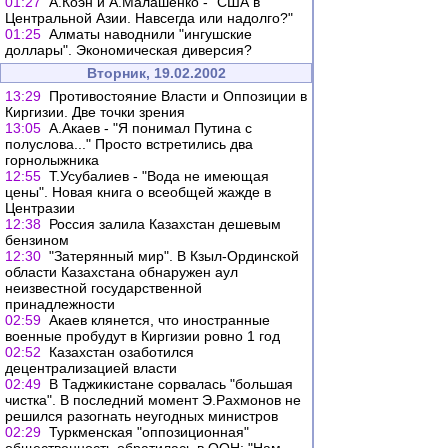
01:27
А.Коэн и А.Малашенко - "США в
Центральной Азии. Навсегда или надолго?"
01:25
Алматы наводнили "ингушские
доллары". Экономическая диверсия?
Вторник, 19.02.2002
13:29
Противостояние Власти и Оппозиции в
Киргизии. Две точки зрения
13:05
А.Акаев - "Я понимал Путина с
полуслова..." Просто встретились два
горнолыжника
12:55
Т.Усубалиев - "Вода не имеющая
цены". Новая книга о всеобщей жажде в
Центразии
12:38
Россия залила Казахстан дешевым
бензином
12:30
"Затерянный мир". В Кзыл-Ординской
области Казахстана обнаружен аул
неизвестной государственной
принадлежности
02:59
Акаев клянется, что иностранные
военные пробудут в Киргизии ровно 1 год
02:52
Казахстан озаботился
децентрализацией власти
02:49
В Таджикистане сорвалась "большая
чистка". В последний момент Э.Рахмонов не
решился разогнать неугодных министров
02:29
Туркменская "оппозиционная"