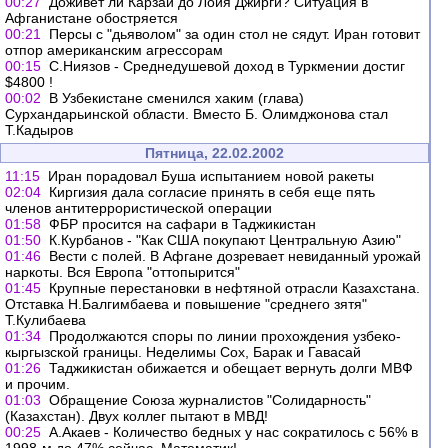
00:27
Доживет ли Карзай до Лойя Джирги? Ситуация в
Афганистане обостряется
00:21
Персы с "дьяволом" за один стол не сядут. Иран готовит
отпор американским агрессорам
00:15
С.Ниязов - Среднедушевой доход в Туркмении достиг
$4800 !
00:02
В Узбекистане сменился хаким (глава)
Сурхандарьинской области. Вместо Б. Олимджонова стал
Т.Кадыров
Пятница, 22.02.2002
11:15
Иран порадовал Буша испытанием новой ракеты
02:04
Киргизия дала согласие принять в себя еще пять
членов антитеррористической операции
01:58
ФБР просится на сафари в Таджикистан
01:50
К.Курбанов - "Как США покупают Центральную Азию"
01:46
Вести с полей. В Афгане дозревает невиданный урожай
наркоты. Вся Европа "оттопырится"
01:45
Крупные перестановки в нефтяной отрасли Казахстана.
Отставка Н.Балгимбаева и повышение "среднего зятя"
Т.Кулибаева
01:34
Продолжаются споры по линии прохождения узбеко-
кыргызской границы. Неделимы Сох, Барак и Гавасай
01:26
Таджикистан обижается и обещает вернуть долги МВФ
и прочим.
01:03
Обращение Союза журналистов "Солидарность"
(Казахстан). Двух коллег пытают в МВД!
00:25
А.Акаев - Количество бедных у нас сократилось с 56% в