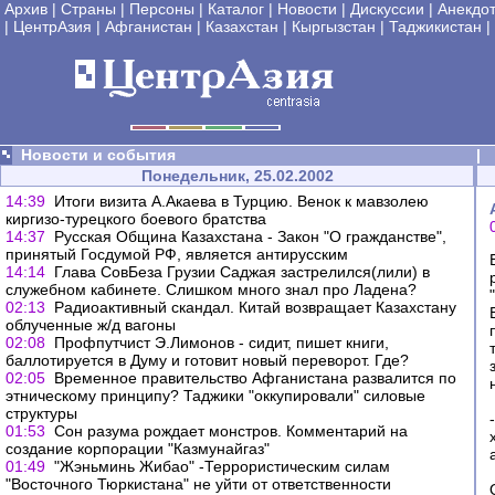
Архив
|
Страны
|
Персоны
|
Каталог
|
Новости
|
Дискуссии
|
Анекдо
|
ЦентрАзия
|
Афганистан
|
Казахстан
|
Кыргызстан
|
Таджикистан
|
Новости и события
|
Понедельник, 25.02.2002
14:39
Итоги визита А.Акаева в Турцию. Венок к мавзолею
киргизо-турецкого боевого братства
14:37
Русская Община Казахстана - Закон "О гражданстве",
принятый Госдумой РФ, является антирусским
14:14
Глава СовБеза Грузии Саджая застрелился(лили) в
служебном кабинете. Слишком много знал про Ладена?
02:13
Радиоактивный скандал. Китай возвращает Казахстану
облученные ж/д вагоны
02:08
Профпутчист Э.Лимонов - сидит, пишет книги,
баллотируется в Думу и готовит новый переворот. Где?
02:05
Временное правительство Афганистана развалится по
этническому принципу? Таджики "оккупировали" силовые
структуры
01:53
Сон разума рождает монстров. Комментарий на
создание корпорации "Казмунайгаз"
01:49
"Жэньминь Жибао" -Террористическим силам
"Восточного Тюркистана" не уйти от ответственности