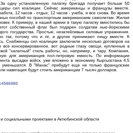
За одну установленную палатку бригада получает больше 50
церы сил коалиции. Сейчас американцы и французы вместе.
бота, 12 часов - отдых, 12 часов - учеба, и все снова. Во время
вочных пособий по транспортным американским самолетам. Жилая
ловек. К примеру, в нашей армии в такую палатку вместились бы
 этот собственный флаг был подарен солдатам нью-йоркскими
дого государства. Простые, незатейливые силовые упражнения.
о так, потому что и те, и другие принимают пищу вместе. К
сь. Снабженцы сил коалиции заключили несколько договоров на
не все консервированное, вот родные глазу овощи, купленные в
ой "халатный" стиль работы, но, например, и тару. Компания,
ную для американцев пол-литровую емкость. По информации
ента высадки войск, уже вложено в экономику Кыргызстана 4,5
уменьшатся. В "Манас" прибудут еще не только французские
 или навигация будут стоить американцам 7 тысяч долларов.
014586980
и социальными проектами в Актюбинской области