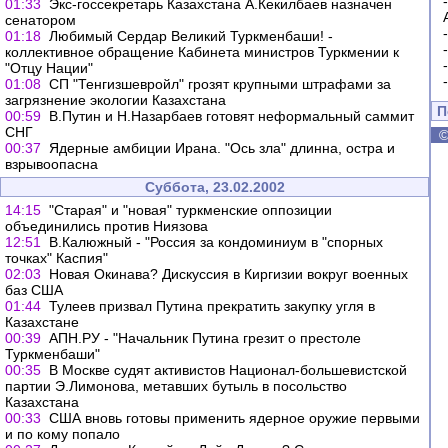
01:33
Экс-госсекретарь Казахстана А.Кекилбаев назначен
сенатором
01:18
Любимый Сердар Великий Туркменбаши! -
коллективное обращение Кабинета министров Туркмении к
"Отцу Нации"
01:08
СП "Тенгизшевройл" грозят крупными штрафами за
загрязнение экологии Казахстана
П
00:59
В.Путин и Н.Назарбаев готовят неформальный саммит
СНГ
00:37
Ядерные амбиции Ирана. "Ось зла" длинна, остра и
взрывоопасна
Суббота, 23.02.2002
14:15
"Старая" и "новая" туркменские оппозиции
объединились против Ниязова
12:51
В.Калюжный - "Россия за кондоминиум в "спорных
точках" Каспия"
02:03
Новая Окинава? Дискуссия в Киргизии вокруг военных
баз США
01:44
Тулеев призвал Путина прекратить закупку угля в
Казахстане
00:39
АПН.РУ - "Начальник Путина грезит о престоле
Туркменбаши"
00:35
В Москве судят активистов Национал-большевистской
партии Э.Лимонова, метавших бутыль в посольство
Казахстана
00:33
США вновь готовы применить ядерное оружие первыми
и по кому попало