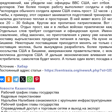
предложений, как убедили нас офицеры ВВС США, нет отбоя. 
долларов. Уже более тонкую работу выполняют солдаты и офи
Распорядок обычного солдата армии США очень прост: 12 часов - ра
учебы, к примеру, этот сержант занимается подготовкой трениро
палатка достаточно теплая и просторная. В ней живет всего 10 че
все 20 – 30 бойцов. Кругом все пропитано патриотизмом. Вот
пожарными. Отдых прост, как и в любых войсках практически каж
Отдельных слов требует солдатская и офицерская кухня. Именн
сожалению, обед закончен, но приготовления к ужину уже начали
поставку кыргызстанских продуктов питания в лагерь. На кухне 
Бишкеке. Некоторым поставщикам приходится менять не только св
поставщик молока, была вынуждена разработать более привыч
посольства США в Бишкеке, американским правительством, с мом
миллиона долларов США. И дальше экономические вливания не 
истребители, самолетов будет много. А только один взлет, посадка
Источник -
Хабар
Постоянный адрес статьи -
https://centrasia.org/newsA.php?st=1
Новости Казахстана
-
Рабочий график главы государства
-
Кадровые перестановки
-
Нурлыбек Налибаев ознакомился с крупными инфраструктурными 
-
Рабочий график главы государства
-
Справедливый доступ к торговым сетям и выход на экспорт