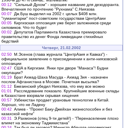
1998-м до 47% сейчас. Математик!
00:12
"Сильный Духом" - хорошее название для дезодоранта.
Впечатления по прочтению "Рухнама" С.Ниязова
00:07
Дж.Буш выделил на 2002 г. целых $408 млн.
"гуманитарки" пост-советским государствам ЦентрАзии
00:05
Киргизская оппозиция уже берет заложников среди
силовиков. Что-то будет
00:02
Депутатов Парламента Казахстана премировало
правительство из денег Фонда ликвидации стихийных
бедствий
Четверг, 21.02.2002
02:50
М.Эсенов (глава журнала "ЦентрАзия и Кавказ") -
официальное заявление о присоединении к анти-ниязовской
оппозиции
02:47
США в Киргизии. Янки при дворе "Манаса"! Будни
оккупации?
01:19
Брат Ахмад-Шаха Масуда - Ахмад Зия - назначен
послом Афганистана в Москве. Почетная высылка?
01:12
Бжезинский убедил Ниязова, что ему все можно
01:01
Расследование показало. Крупнейшие военные склады
в Казахстане взорвали скрывая хищения
00:57
Узбекистан продает урановые технологии в Китай.
Хорошо, что не Ладену
00:42
Алиев - "Проект Баку-Джейхан жизнеспособен и без
казахской нефти"
00:31
Э.Рахмонов (отец 9-ти детей!) - "Перенаселение плохо
влияет на экономику Таджикистана"
00:24
Так был ли заговор? Министр Абдулла опровергает