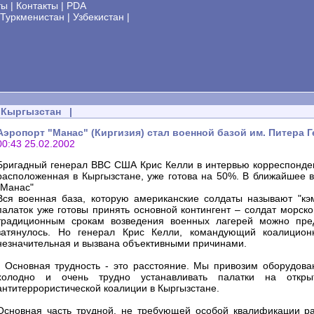
ты
|
Контакты
|
PDA
Туркменистан
|
Узбекистан
|
Кыргызстан
|
Аэропорт "Манас" (Киргизия) стал военной базой им. Питера 
00:43 25.02.2002
Бригадный генерал ВВС США Крис Келли в интервью корреспондент
расположенная в Кыргызстане, уже готова на 50%. В ближайшее 
"Манас"
Вся военная база, которую американские солдаты называют "кэ
палаток уже готовы принять основной контингент – солдат морск
традиционным срокам возведения военных лагерей можно пред
затянулось. Но генерал Крис Келли, командующий коалицион
незначительная и вызвана объективными причинами.
- Основная трудность - это расстояние. Мы привозим оборудова
холодно и очень трудно устанавливать палатки на откр
антитеррористической коалиции в Кыргызстане.
Основная часть трудной, не требующей особой квалификации р