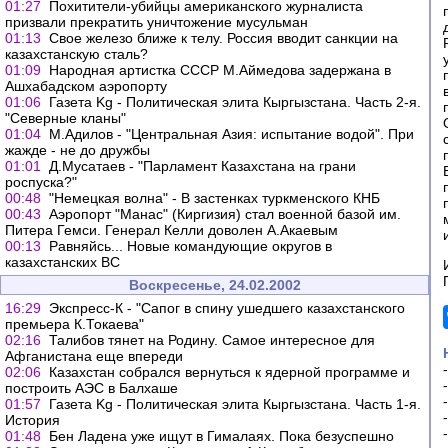
01:27
Похитители-убийцы американского журналиста
призвали прекратить уничтожение мусульман
01:13
Свое железо ближе к телу. Россия вводит санкции на
казахстанскую сталь?
01:09
Народная артистка СССР М.Аймедова задержана в
Ашхабадском аэропорту
01:06
Газета Kg - Политическая элита Кыргызстана. Часть 2-я.
"Северные кланы"
01:04
М.Адилов - "Центральная Азия: испытание водой". При
жажде - не до дружбы
01:01
Д.Мусатаев - "Парламент Казахстана на грани
роспуска?"
00:48
"Немецкая волна" - В застенках туркменского КНБ
00:43
Аэропорт "Манас" (Киргизия) стал военной базой им.
Питера Гемси. Генерал Келли доволен А.Акаевым
00:13
Равняйсь... Новые командующие округов в
казахстанских ВС
Воскресенье, 24.02.2002
16:29
Экспресс-К - "Сапог в спину ушедшего казахстанского
премьера К.Токаева"
02:16
Талибов тянет на Родину. Самое интересное для
Афганистана еще впереди
02:06
Казахстан собрался вернуться к ядерной программе и
построить АЭС в Балхаше
01:57
Газета Kg - Политическая элита Кыргызстана. Часть 1-я.
История
01:48
Бен Ладена уже ищут в Гималаях. Пока безуспешно