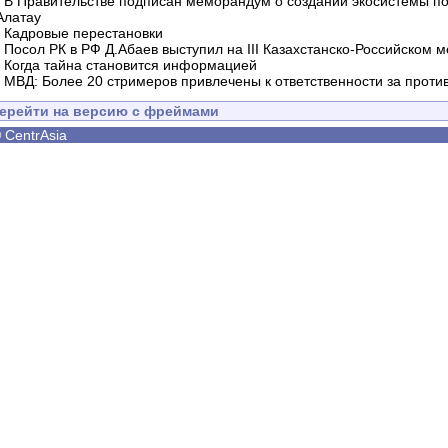
-
В Правительстве подписан меморандум о создании экосистемы по 
Алатау
-
Кадровые перестановки
-
Посол РК в РФ Д.Абаев выступил на III Казахстанско-Российском
-
Когда тайна становится информацией
-
МВД: Более 20 стримеров привлечены к ответственности за проти
ерейти на версию с фреймами
©
CentrAsia