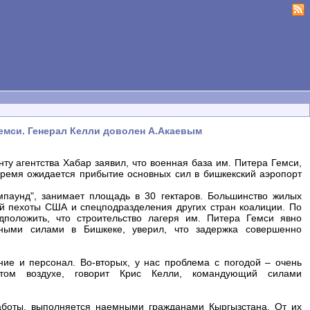
Гемси. Генерал Келли доволен А.Акаевым
у агентства Хабар заявил, что военная база им. Питера Гемси,
время ожидается прибытие основных сил в бишкекский аэропорт
мпаунд", занимает площадь в 30 гектаров. Большинство жилых
ой пехоты США и спецподразделения других стран коалиции. По
положить, что строительство лагеря им. Питера Гемси явно
ными силами в Бишкеке, уверил, что задержка совершенно
ние и персонал. Во-вторых, у нас проблема с погодой – очень
ытом воздухе, говорит Крис Келли, командующий силами
аботы, выполняется наемными гражданами Кыргызстана. От их