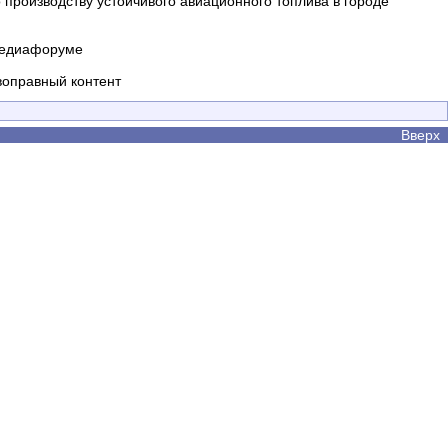
производству устойчивого авиационного топлива в городе
 медиафоруме
воправный контент
Вверх