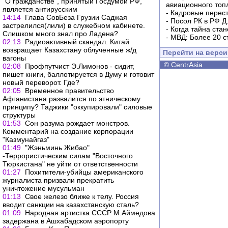
"О гражданстве", принятый Госдумой РФ,
авиационного топ
является антирусским
-
Кадровые перес
14:14
Глава СовБеза Грузии Саджая
-
Посол РК в РФ Д
застрелился(лили) в служебном кабинете.
-
Когда тайна ста
Слишком много знал про Ладена?
-
МВД: Более 20 с
02:13
Радиоактивный скандал. Китай
возвращает Казахстану облученные ж/д
Перейти на верс
вагоны
©
CentrAsia
02:08
Профпутчист Э.Лимонов - сидит,
пишет книги, баллотируется в Думу и готовит
новый переворот. Где?
02:05
Временное правительство
Афганистана развалится по этническому
принципу? Таджики "оккупировали" силовые
структуры
01:53
Сон разума рождает монстров.
Комментарий на создание корпорации
"Казмунайгаз"
01:49
"Жэньминь Жибао"
-Террористическим силам "Восточного
Тюркистана" не уйти от ответственности
01:27
Похитители-убийцы американского
журналиста призвали прекратить
уничтожение мусульман
01:13
Свое железо ближе к телу. Россия
вводит санкции на казахстанскую сталь?
01:09
Народная артистка СССР М.Аймедова
задержана в Ашхабадском аэропорту