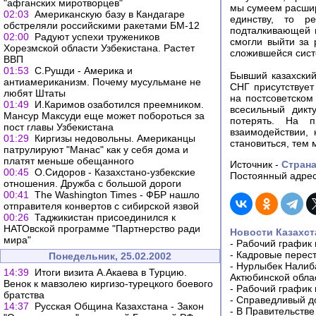
"афганских миротворцев"
мы сумеем расшир
02:03
Американскую базу в Кандагаре
единству, то ре
обстреляли российскими ракетами БМ-12
подталкивающей н
02:00
Радуют успехи тружеников
смогли выйти за 
Хорезмской области Узбекистана. Растет
сложившейся сист
ВВП
01:53
С.Рушди - Америка и
Бывший казахский
антиамериканизм. Почему мусульмане не
СНГ присутствует
любят Штаты
на постсоветском
01:49
И.Каримов озаботился преемником.
всесильный дикт
Мансур Максуди еще может побороться за
потерять. На п
пост главы Узбекистана
взаимодействии,
01:29
Киргизы недовольны. Американцы
становиться, тем 
патрулируют "Манас" как у себя дома и
платят меньше обещанного
Источник -
Страна
00:45
О.Сидоров - Казахстано-узбекские
Постоянный адрес
отношения. Дружба с большой дороги
00:41
The Washington Times - ФБР нашло
отправителя конвертов с сибирской язвой
00:26
Таджикистан присоединился к
НАТОвской программе "Партнерство ради
Новости Казахст
мира"
-
Рабочий график 
-
Кадровые перес
Понедельник, 25.02.2002
-
Нурлыбек Налиб
14:39
Итоги визита А.Акаева в Турцию.
Актюбинской обла
Венок к мавзолею киргизо-турецкого боевого
-
Рабочий график 
братства
-
Справедливый до
14:37
Русская Община Казахстана - Закон
-
В Правительстве