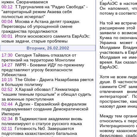
нужен. Сворачиваемся
ЕврАзЭС в насто
00:12
Т.Тургуналиев на "Радио Свобода" -
Он напомнил, чт
"авторитарный режим Акаева себя
потому в соответс
полностью исчерпал"
00:04
Москва и Астана делят граждан.
На той же встреч
Переговоры об упрощенной смене
расширение этой 
гражданства продолжаются
заявили о возмож
00:01
Итоги московского саммита ЕврАзЭс:
Кучма по окончан
новые задачи, старые проблемы
Украина может п
Молдавии Владим
Вторник, 26.02.2002
участвовать в Евр
17:30
Сегодня Тайвань отказался от
Молдавия не име
претензий на территорию Монголии
время. Как сказал
14:27
IWPR - Боевики ИДУ по-прежнему
ЕврАзЭС.
представляют угрозу безопасности
Узбекистана
Хотя не всем лид
10:15
The Globe - Дарига Назарбаева рвется
душе. В частност
в большую политику
саммите СНГ заяв
02:52
Х.Карзай обозвал Г.Хекматиара
отвлечения вни
"нашим темным прошлым" и обещал судить
интеграторов". 
за военные преступления
пространстве, ка
02:44
А.Дугин - Евразийский федерализм
назовут даже иниц
подразумевает создание Демократической
Империи
Между тем органи
02:34
В Таджикистане академики вновь
относились к пер
полемизируют о статусе русского языка
Интеграционного 
02:11
Готовность №0. Завершается
новому казахском
подготовка казахстанского батальона
безусловно, сраб