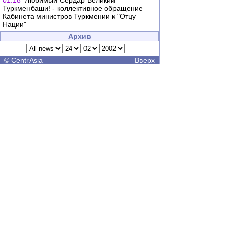
01:18
Любимый Сердар Великий
Туркменбаши! - коллективное обращение
Кабинета министров Туркмении к "Отцу
Нации"
Архив
©
CentrAsia
Вверх