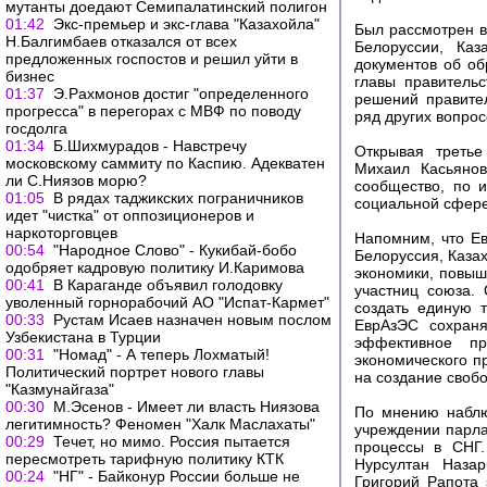
мутанты доедают Семипалатинский полигон
01:42
Экс-премьер и экс-глава "Казахойла"
Был рассмотрен в
Н.Балгимбаев отказался от всех
Белоруссии, Каз
предложенных госпостов и решил уйти в
документов об об
бизнес
главы правитель
01:37
Э.Рахмонов достиг "определенного
решений правител
прогресса" в перегорах с МВФ по поводу
ряд других вопрос
госдолга
01:34
Б.Шихмурадов - Навстречу
Открывая третье
московскому саммиту по Каспию. Адекватен
Михаил Касьянов
ли С.Ниязов морю?
сообщество, по 
01:05
В рядах таджикских пограничников
социальной сфере
идет "чистка" от оппозиционеров и
наркоторговцев
Напомним, что Ев
00:54
"Народное Слово" - Кукибай-бобо
Белоруссия, Каза
одобряет кадровую политику И.Каримова
экономики, повыш
00:41
В Караганде объявил голодовку
участниц союза.
уволенный горнорабочий АО "Испат-Кармет"
создать единую 
00:33
Рустам Исаев назначен новым послом
ЕврАзЭС сохраня
Узбекистана в Турции
эффективное п
00:31
"Номад" - А теперь Лохматый!
экономического п
Политический портрет нового главы
на создание своб
"Казмунайгаза"
00:30
М.Эсенов - Имеет ли власть Ниязова
По мнению наблю
легитимность? Феномен "Халк Маслахаты"
учреждении парла
00:29
Течет, но мимо. Россия пытается
процессы в СНГ.
пересмотреть тарифную политику КТК
Нурсултан Назар
00:24
"НГ" - Байконур России больше не
Григорий Рапота