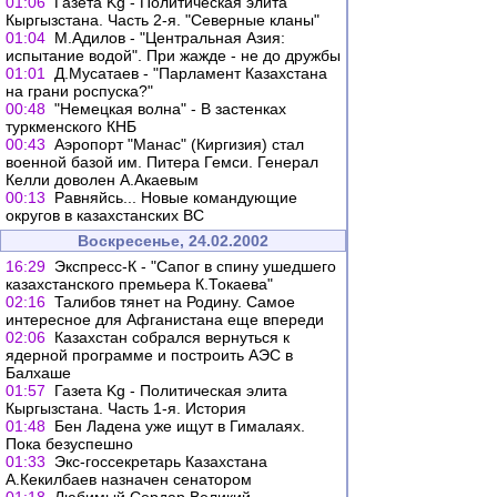
01:06
Газета Kg - Политическая элита
Кыргызстана. Часть 2-я. "Северные кланы"
01:04
М.Адилов - "Центральная Азия:
испытание водой". При жажде - не до дружбы
01:01
Д.Мусатаев - "Парламент Казахстана
на грани роспуска?"
00:48
"Немецкая волна" - В застенках
туркменского КНБ
00:43
Аэропорт "Манас" (Киргизия) стал
военной базой им. Питера Гемси. Генерал
Келли доволен А.Акаевым
00:13
Равняйсь... Новые командующие
округов в казахстанских ВС
Воскресенье, 24.02.2002
16:29
Экспресс-К - "Сапог в спину ушедшего
казахстанского премьера К.Токаева"
02:16
Талибов тянет на Родину. Самое
интересное для Афганистана еще впереди
02:06
Казахстан собрался вернуться к
ядерной программе и построить АЭС в
Балхаше
01:57
Газета Kg - Политическая элита
Кыргызстана. Часть 1-я. История
01:48
Бен Ладена уже ищут в Гималаях.
Пока безуспешно
01:33
Экс-госсекретарь Казахстана
А.Кекилбаев назначен сенатором