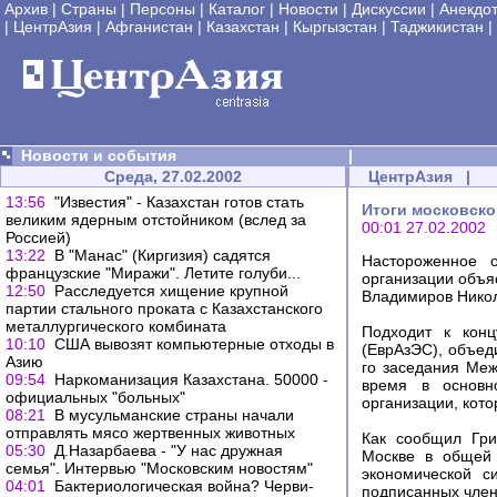
Архив
|
Страны
|
Персоны
|
Каталог
|
Новости
|
Дискуссии
|
Анекдо
|
ЦентрАзия
|
Афганистан
|
Казахстан
|
Кыргызстан
|
Таджикистан
|
Новости и события
|
Среда, 27.02.2002
ЦентрАзия
|
13:56
"Известия" - Казахстан готов стать
Итоги московско
великим ядерным отстойником (вслед за
00:01 27.02.2002
Россией)
13:22
В "Манас" (Киргизия) садятся
Настороженное 
французские "Миражи". Летите голуби...
организации объя
12:50
Расследуется хищение крупной
Владимиров Нико
партии стального проката с Казахстанского
металлургического комбината
Подходит к конц
10:10
США вывозят компьютерные отходы в
(ЕврАзЭС), объед
Азию
го заседания Меж
09:54
Наркоманизация Казахстана. 50000 -
время в основн
официальных "больных"
организации, кот
08:21
В мусульманские страны начали
отправлять мясо жертвенных животных
Как сообщил Гри
05:30
Д.Назарбаева - "У нас дружная
Москве в общей 
семья". Интервью "Московским новостям"
экономической с
04:01
Бактериологическая война? Черви-
подписанных член