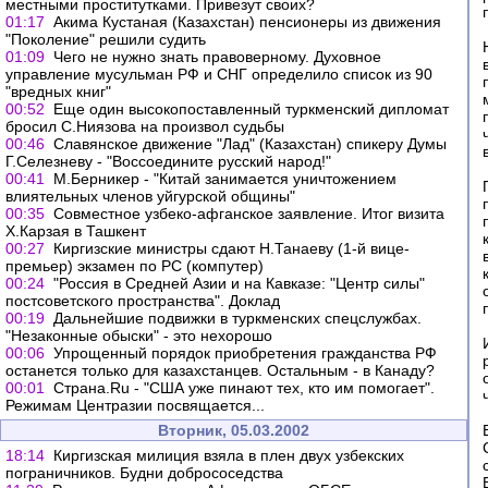
местными проститутками. Привезут своих?
01:17
Акима Кустаная (Казахстан) пенсионеры из движения
"Поколение" решили судить
01:09
Чего не нужно знать правоверному. Духовное
управление мусульман РФ и СНГ определило список из 90
"вредных книг"
00:52
Еще один высокопоставленный туркменский дипломат
бросил С.Ниязова на произвол судьбы
00:46
Славянское движение "Лад" (Казахстан) спикеру Думы
Г.Селезневу - "Воссоедините русский народ!"
00:41
М.Берникер - "Китай занимается уничтожением
влиятельных членов уйгурской общины"
00:35
Совместное узбеко-афганское заявление. Итог визита
Х.Карзая в Ташкент
00:27
Киргизские министры сдают Н.Танаеву (1-й вице-
премьер) экзамен по PC (компутер)
00:24
"Россия в Средней Азии и на Кавказе: "Центр силы"
постсоветского пространства". Доклад
00:19
Дальнейшие подвижки в туркменских спецслужбах.
"Незаконные обыски" - это нехорошо
00:06
Упрощенный порядок приобретения гражданства РФ
останется только для казахстанцев. Остальным - в Канаду?
00:01
Страна.Ru - "США уже пинают тех, кто им помогает".
Режимам Центразии посвящается...
Вторник, 05.03.2002
18:14
Киргизская милиция взяла в плен двух узбекских
пограничников. Будни добрососедства