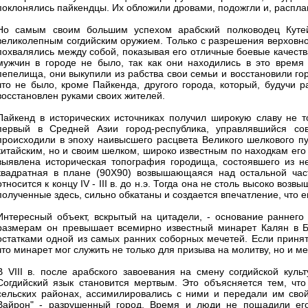
поклонялись пайкендцы. Их обложили дровами, подожгли и, расплав
Но самым своим большим успехом арабский полководец Кутей
великолепным согдийским оружием. Только с разрешения верховно
похвалялись между собой, показывая его отличные боевые качеств
мужчин в городе не было, так как они находились в это время
пепелища, они выкупили из рабства свои семьи и восстановили г
что не было, кроме Пайкенда, другого города, который, будучи 
восстановлен руками своих жителей.
Пайкенд в исторических источниках получил широкую славу не т
первый в Средней Азии город-республика, управлявшийся сов
происходили в эпоху наивысшего расцвета Великого шелкового пути
китайским, но и своим шелком, широко известным по находкам его
выявлена историческая топография городища, состоявшего из н
квадратная в плане (90Х90) возвышающаяся над остальной час
относится к концу IV - III в. до н.э. Тогда она не столь высоко в
полученные здесь, сильно обкатаны и создается впечатление, что
Интересный объект, вскрытый на цитадели, - основание раннего 
размерам он превышает всемирно известный минарет Калян в Бух
остатками одной из самых ранних соборных мечетей. Если принят
что минарет мог служить не только для призыва на молитву, но и 
В VIII в. после арабского завоевания на смену согдийской куль
Согдийский язык становится мертвым. Это объясняется тем, что
сельских районах, ассимилировались с ними и передали им сво
Вайрон" - разрушенный город. Время и люди не пощадили его