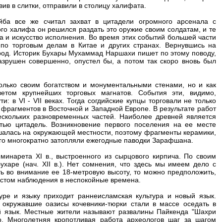
ив в слитки, отправили в столицу халифата.
ба все же считал захват в цитадели огромного арсенала с
го халифа он решился раздать это оружие своим солдатам, и те
а и искусство исполнения. Во время этих событий большей части
 по торговым делам в Китае и других странах. Вернувшись на
ород. Историк Бухары Мухаммад Наршахи пишет по этому поводу,
разрушен совершенно, опустел бы, а потом так скоро вновь был
олько своим богатством и монументальными стенами, но и как
етом крупнейших торговых магнатов. События эти, видимо,
: в VI - VII веках. Тогда согдийские купцы торговали не только
 фрагментов в Восточной и Западной Европе. В результате работ
ескольких разновременных частей. Наиболее древней является
тью цитадель. Возникновение первого поселения на ее месте
озвышалась на окружающей местности, поэтому фрагменты керамики,
 его многократно затопляли ежегодные паводки Зарафшана.
минарета XI в., выстроенного из сырцового кирпича. По своим
аре (нач. XII в.). Нет сомнения, что здесь мы имеем дело с
ь во внимание ее 18-метровую высоту, то можно предположить,
местом наблюдения в неспокойные времена.
туре и языку приходит раннеисламская культура и новый язык.
 окружавшие оазисы кочевники-тюрки стали в массе оседать в
й язык. Местные жители называют развалины Пайкенда "Шахри
. Многолетняя кропотливая работа археологов шаг за шагом