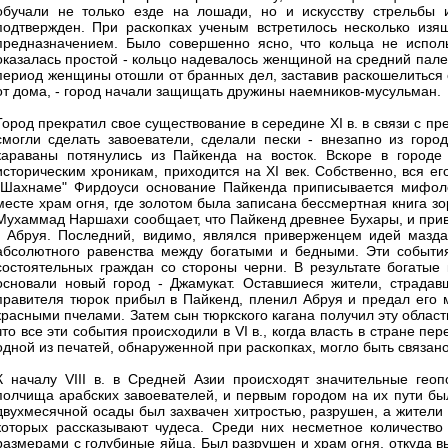
обучали не только езде на лошади, но и искусству стрельбы 
подтвержден. При раскопках ученым встретилось несколько изя
предназначением. Было совершенно ясно, что кольца не исполь
оказалась простой - кольцо надевалось женщиной на средний пале
период женщины отошли от бранных дел, заставив раскошелиться 
от дома, - город начали защищать дружины наемников-мусульман.
Город прекратил свое существование в середине XI в. в связи с п
смогли сделать завоеватели, сделали пески - внезапно из горо
караваны потянулись из Пайкенда на восток. Вскоре в городе
историческим хроникам, приходится на XI век. Собственно, вся ег
"Шахнаме" Фирдоуси основание Пайкенда приписывается мифоло
месте храм огня, где золотом была записана бессмертная книга з
Мухаммад Наршахи сообщает, что Пайкенд древнее Бухары, и приво
- Абруя. Последний, видимо, являлся приверженцем идей мазда
абсолютного равенства между богатыми и бедными. Эти события
состоятельных граждан со стороны черни. В результате богатые 
основали новый город - Джамукат. Оставшиеся жители, страдав
правителя тюрок прибыл в Пайкенд, пленил Абруя и предал его м
красными пчелами. Затем сын тюркского кагана получил эту облас
что все эти события происходили в VI в., когда власть в стране п
одной из печатей, обнаруженной при раскопках, могло быть связано
К началу VIII в. в Средней Азии происходят значительные гео
полчища арабских завоевателей, и первым городом на их пути бы
двухмесячной осады был захвачен хитростью, разрушен, а жители 
которых рассказывают чудеса. Среди них несметное количество
размерами с голубиные яйца. Был разрушен и храм огня, откуда в