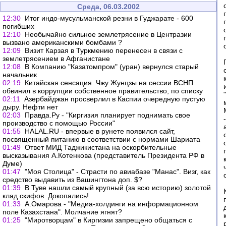
Среда, 06.03.2002
12:30
Итог индо-мусульманской резни в Гуджарате - 600
погибших
12:10
Необычайно сильное землетрясение в Центразии
вызвано американскими бомбами ?
12:09
Визит Карзая в Туркмению перенесен в связи с
землетрясением в Афганистане
12:08
В Компанию "Казатомпром" (уран) вернулся старый
начальник
02:19
Китайская сенсация. Чжу Жунцзы на сессии ВСНП
обвинил в коррупции собственное правительство, по списку
02:11
Азербайджан просверлил в Каспии очередную пустую
дыру. Нефти нет
02:03
Правда.Ру - "Киргизия планирует поднимать свое
производство с помощью России"
01:55
HALAL.RU - впервые в рунете появился сайт,
посвященный питанию в соответствии с нормами Шариата
01:49
Ответ МИД Таджикистана на оскорбительные
высказывания А.Котенкова (представитель Президента РФ в
Думе)
01:47
"Моя Столица" - Страсти по авиабазе "Манас". Визг, как
средство выдавить из Вашингтона доп. $?
01:39
В Туве нашли самый крупный (за всю историю) золотой
клад скифов. Докопались!
01:33
А.Омарова - "Медиа-холдинги на информационном
поле Казахстана". Молчание ягнят?
01:25
"Миротворцам" в Киргизии запрещено общаться с