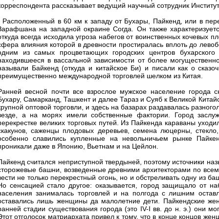
корреспондента рассказывает ведущий научный сотрудник Инсти
- Расположенный в 60 км к западу от Бухары, Пайкенд, или в пе
Зарафшана на западной окраине Согда. Он также характеризуется
откуда всегда исходила угроза набегов от воинственных кочевых п
сфера влияния которой в древности простиралась вплоть до лево
одним из самых процветающих городских центров бухарского 
находившееся в вассальной зависимости от более могущественног
называли Байкенд (откуда и китайское Би) и писали как о сказо
преимущественно международной торговлей шелком из Китая.
Ранней весной почти все взрослое мужское население города с
Бухару, Самарканд, Ташкент и далее Тараз и Суяб к Великой Китайс
крупной оптовой торговли, и здесь на базарах раздавалась разного
везде, а на морях имели собственные фактории. Город заслу
перекрестке великих торговых путей. Из Пайкенда караваны уходили
скакунов, саженцы плодовых деревьев, семена люцерны, стекло,
особенно славились купленные на невольничьем рынке Пайке
проникали даже в Японию, Вьетнам и на Цейлон.
Пайкенд считался неприступной твердыней, поэтому источники на
сторожевые башни, возведенные древними архитекторами по всему
вести не только перекрестный огонь, но и обстреливать одну из ба
Но сенсацией стало другое: оказывается, город защищало от на
населения занималась торговлей и на полгода с лишним оставл
оставались лишь женщины да малолетние дети. Пайкендские жен
ранней стадии существования города (это IV-I вв. до н. э.) они м
Этот отголосок матриархата привел к тому, что в конце концов же