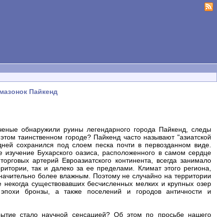
амазонок Пайкенд
ученые обнаружили руины легендарного города Пайкенд, следы
 этом таинственном городе? Пайкенд часто называют "азиатской
ней сохранился под слоем песка почти в первозданном виде.
ое изучение Бухарского оазиса, расположенного в самом сердце
орговых артерий Евроазиатского континента, всегда занимало
ритории, так и далеко за ее пределами. Климат этого региона,
начительно более влажным. Поэтому не случайно на территории
 некогда существовавших бесчисленных мелких и крупных озер
 эпохи бронзы, а также поселений и городов античности и
рытие стало научной сенсацией? Об этом по просьбе нашего