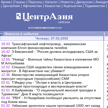
Архив
|
Страны
|
Персоны
|
Каталог
|
Новости
|
Дискуссии
|
Анекдо
|
ЦентрАзия
|
Афганистан
|
Казахстан
|
Кыргызстан
|
Таджикистан
|
Новости и события
|
Четверг, 07.03.2002
18:33
Трансафганский нефтепровод - американская
компания Enron финансировала талибов
16:42
З.Бжезинский - "Россия должна аплодировать США за
Афган"
12:55
"Номад" - Военные тайны Казахстана в изложении МО
М.Алтынбаева
12:52
Спецназ США недоволен своим командованием и
жалуется - В Афганистане нас убивают!
12:36
Министерство коммуникаций Казахстана упорно
прессует неугодные (пророссийские) СМИ
02:01
Т.Медеу-улы - "Ислам и власть в Центразии:
исламизация простонародья и вестернизация власти"
01:51
Н.Байрамова - "О национальной женской трагедии в
Туркмении". Дню 8 марта посвящается
01:44
"РБН" - Н.Назарбаев пообещал увольнять за отсутствие
под боком жены
01:32
Узбекские археологи нашли пропавший 1000 лет назад