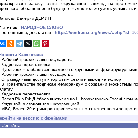
приоткрывает завесу тайны, окружавшей Пайкенд на протяжени
прошлого, обращенное в будущее. Нужно только уметь услышать и 
Записал Валерий ДЕМИН
Источник -
НАРОДНОЕ СЛОВО
Постоянный адрес статьи -
https://centrasia.org/newsA.php?st=1
Новости Казахстана
-
Рабочий график главы государства
-
Кадровые перестановки
-
Нурлыбек Налибаев ознакомился с крупными инфраструктурными 
-
Рабочий график главы государства
-
Справедливый доступ к торговым сетям и выход на экспорт
-
В Правительстве подписан меморандум о создании экосистемы по 
Алатау
-
Кадровые перестановки
-
Посол РК в РФ Д.Абаев выступил на III Казахстанско-Российском
-
Когда тайна становится информацией
-
МВД: Более 20 стримеров привлечены к ответственности за проти
ерейти на версию с фреймами
©
CentrAsia