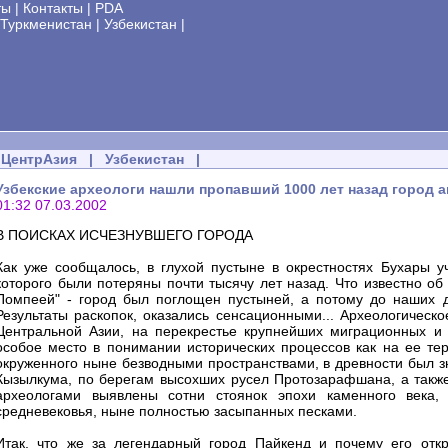
ты
|
Контакты
|
PDA
Туркменистан
|
Узбекистан
|
ЦентрАзия
|
Узбекистан
|
Узбекские археологи нашли пропавший 1000 лет назад город 
01:32 07.03.2002
В ПОИСКАХ ИСЧЕЗНУВШЕГО ГОРОДА
Как уже сообщалось, в глухой пустыне в окрестностях Бухары 
которого были потеряны почти тысячу лет назад. Что известно об
Помпеей" - город был поглощен пустыней, а потому до наших д
Результаты раскопок, оказались сенсационными... Археологическ
Центральной Азии, на перекрестье крупнейших миграционных и т
особое место в понимании исторических процессов как на ее тер
окруженного ныне безводными пространствами, в древности был з
Кызылкума, по берегам высохших русел Протозарафшана, а также
археологами выявлены сотни стоянок эпохи каменного века,
средневековья, ныне полностью засыпанных песками.
Итак, что же за легендарный город Пайкенд и почему его отк