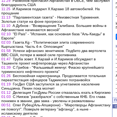
11:29
Рахмонов пригласил Афганистан в ОБСЕ, чем заслужил
благодарность США
11:25
И.Каримов подарил Х.Карзаю 18 автомобилей. На
прощание
11:13
"Парламентская газета" - Неизвестная Туркмения.
Золотые статуи на фоне прогресса
11:10
А.Дубнов - "Возвращение Талибана. Большие войны в
Афганистане начинаются весной"
02:10
"El Pais" - "Испания, как основная база "Аль-Каеды" в
Европе"
02:03
Газета.Kg - "Политическая элита современного
Кыргызстана. Часть 4-я. Оппозиция"
01:58
Успехи афганских зенитчиков. Подбито два вертолета
ВВС США, потери в живой силе противника
01:47
Труба зовет. Х.Карзай и И.Каримов обсуждают в
Ташкенте проект нефтепровода через Афганистан
01:39
С.Грибов - "Фальшивый жемчуг. Фиаско крупнейшего
туркменского нефтяного проекта"
01:26
Беспокойная наркограница. Продолжается тотальная
переаттестация офицеров Таджикских погранвойск
01:19
ГосДеп США заступился за угнетаемое население
Синьцзяна. Пекин пока молчит
01:12
Делегация ГосДумы России отказалась ехать в Киргизию
01:03
С.Ниязов "разобрался" с собственным КНБ. Его глава
П
понижен в звании, два зама - уволены и разжалованы
00:51
Олег Рубец(Аль-Апшерони) - "Миротворцы Афганистану
не помогут". Поверьте ветерану "афганцу", а ныне -
исламскому деятелю