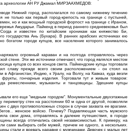
тута археологии АН РУ Джамал МИРЗААХМЕДОВ:
реводе Нижний город, располагался по самому нижнему течению
 не только как первый город-крепость на границе с пустыней,
лемен, но и как мощный городской форпост на границе с Ираном,
бережья Амударьи. Пайкенд в период раннего средневековья был
Согда и известен по китайским хроникам как княжество Би,
о государства Ань (Бухара). В ранних арабских источниках ею
чно богатом городе купцов, все население которого занималось
наряжало огромный караван и на полгода отправлялось через
кой стене. Эти же источники отмечают, что город являлся местом
лосица купцов со всех концов света. Пайкендские купцы торговали
жил славу прежде всего своим расположением - он стоял на
 в Афганистан, Индию, к Уралу, на Волгу, на Кавказ, куда везли
 фрукты, гончарные изделия. Торговали тут и живым товаром:
нда ремесленники, музыканты и танцовщицы. Здешние купцы
зывали его еще "медным городом". Монументальные двухэтажные
 периметру стен на расстоянии 60 м одна от другой, позволяли
шен с двух противоположных сторон в случае захвата ее врагами.
бегов... женское войско. Почему? Подавляющая часть мужского
яла свои дома, отправляясь в далекие путешествия, в городе
щины всегда отличались своей независимостью. К примеру, на
огли сами выбирать себе мужей, причем не одного, а нескольких.
нщины стали и воевать наравне с мужчинами. Девочек с малых лет