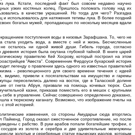
из лука. Кстати, последний факт был совсем недавно научно
щных узких костяных колец. Пришлось поломать голову над их
зовались в качестве украшений. Но тогда для чего? Разгадка
ц и использовалось для натяжения тетивы лука. В более поздний
своих богатых мужей, пропадающих по нескольку месяцев вдали
рекращением поступления воды в низовья Зарафшана. То, чего не
да стала уходить вода, а вместе с ней и жизнь. Бесчисленные
 не осталось ни одной живой души. Гибель города, согласно
о древняя история была окутана глубокой тайной. В книге царей
гическому правителю Кей Хосрову, который построил на этом
ороастрийцев "Авеста". Современник Фирдоуси бухарский историк
дит легенду о правлении здесь одного из известных правителей
кизма - революционного для своего времени течения с идеей
, видимо, привели к посягательствам на имущество и гаремы
купцы переселились далеко на восток, где в Таласской долине
шие от гнета Абруя, призвали на помощь кочевых тюрок. Сын
учительной казни, приказав поместить его в мешок с крупными
ть себе в управление. Сейчас совершенно определенно доказано,
ерешла к тюркскому каганату. Возможно, что изображение пчелы на
 с этой историей.
политические изменения, со стороны Амударьи сюда вторглись
л Пайкенд. Город оказал ожесточенное сопротивление, но после
уведены с рабство. В руки арабов попали богатейшие трофеи, о
 сосудов из золота и серебра и две удивительные жемчужины
ынесли золотые и серебряные статуи языческих идолов, которым