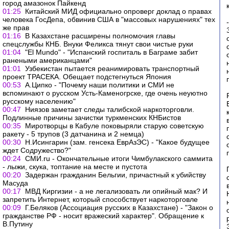
город амазонок Пайкенд
01:25
Китайский МИД официально опроверг доклад о правах
человека ГосДепа, обвинив США в "массовых нарушениях" тех
же прав
01:16
В Казахстане расширены полномочия главы
спецслужбы КНБ. Внуки Феликса тянут свои чистые руки
01:04
"El Mundo" - "Испанский госпиталь в Баграме забит
ранеными американцами"
01:01
Узбекистан пытается реанимировать транспортный
проект ТРАСЕКА. Обещает подстегнуться Япония
00:53
А.Ципко - "Почему наши политики и СМИ не
вспоминают о русском Усть-Каменогрске, где очень неуютно
русскому населению"
00:47
Ниязов заметает следы талибской наркоторговли.
Подлинные причины зачистки туркменских КНБистов
00:35
Миротворцы в Кабуле поковыряли старую советскую
ракету - 5 трупов (3 датчанина и 2 немца)
00:30
Н.Исингарин (зам. генсека ЕврАзЭС) - "Какое будущее
ждет Содружество?"
00:24
СМИ.ru - Окончательные итоги Чимбулакского саммита
- лыжи, скука, топтание на месте и пустота
00:20
Задержан гражданин Бельгии, причастный к убийству
Масуда
00:17
МВД Киргизии - а не легализовать ли опийный мак? И
запретить Интернет, который способствует наркоторговле
00:09
Г.Беляков (Ассоциация русских в Казахстане) - "Закон о
гражданстве РФ - носит вражеский характер". Обращение к
В.Путину