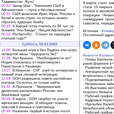
Таджикистан. Жуть!
9 марта стало из
00:43
Захир Шах - "Кампания США в
стали 15 мирных 
Афганистане – глупа и бессмысленна"
попали в автомоб
00:31
США включили Иран, Ирак, Россию и
операцию "Анако
Китай в число стран, на которых можно
очевидцами прои
сбросить ядерную бомбу
самолета, передае
00:19
Х.Карзай готов платить по $4 тыс. за
боевика "Аль-Каеды". Нищий Афганистан?
Источник -
Комме
00:02
Росбалт.RU - "Станет ли паранджа
Постоянный адрес
платьем года?"
Суббота, 09.03.2002
14:00
Большая игра в бен Ладена или нутро
четвертой жены "террориста №1"
Новости Казахст
13:28
Лал Кришна - "Необходимости нет".
-
Олжас Бектенов 
Индия отказалась от переговоров с
узком формате в 
Пакистаном о Кашмире
-
Развитие легкой
13:07
В.Никонов - СНГ: клуб по интересам и
-
Агитационная гр
нижний этаж ленивой интеграции
встретилась с пр
12:59
ООН разрешила ловить каспийских
-
Подозреваемый в
осетров. Осталось их только найти
-
Незаконные займ
01:01
А.Проханов - "Американские
-
Из Вьетнама экс
дровосеки раскалывают Россию, как
игорного бизнеса
березовый чурак"
-
Рабочий график 
00:55
8 марта - ООН скорбит по участи
-
Кадровые перес
афганских женщин. И обещает помочь,
-
Нурлыбек Налиб
прислав К.Аннана и гумпомощь
Актюбинской обла
00:48
Назначен первый в истории посол
-
Рабочий график 