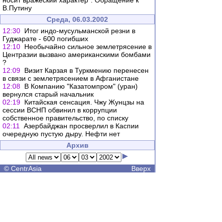
носит вражеский характер". Обращение к
В.Путину
Среда, 06.03.2002
12:30
Итог индо-мусульманской резни в
Гуджарате - 600 погибших
12:10
Необычайно сильное землетрясение в
Центразии вызвано американскими бомбами
?
12:09
Визит Карзая в Туркмению перенесен
в связи с землетрясением в Афганистане
12:08
В Компанию "Казатомпром" (уран)
вернулся старый начальник
02:19
Китайская сенсация. Чжу Жунцзы на
сессии ВСНП обвинил в коррупции
собственное правительство, по списку
02:11
Азербайджан просверлил в Каспии
очередную пустую дыру. Нефти нет
Архив
©
CentrAsia
Вверх