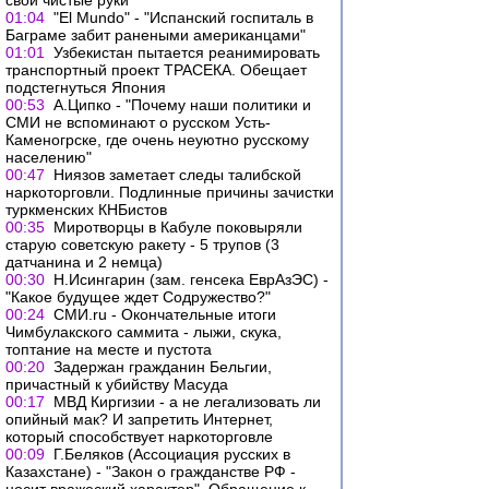
свои чистые руки
01:04
"El Mundo" - "Испанский госпиталь в
Баграме забит ранеными американцами"
01:01
Узбекистан пытается реанимировать
транспортный проект ТРАСЕКА. Обещает
подстегнуться Япония
00:53
А.Ципко - "Почему наши политики и
СМИ не вспоминают о русском Усть-
Каменогрске, где очень неуютно русскому
населению"
00:47
Ниязов заметает следы талибской
наркоторговли. Подлинные причины зачистки
туркменских КНБистов
00:35
Миротворцы в Кабуле поковыряли
старую советскую ракету - 5 трупов (3
датчанина и 2 немца)
00:30
Н.Исингарин (зам. генсека ЕврАзЭС) -
"Какое будущее ждет Содружество?"
00:24
СМИ.ru - Окончательные итоги
Чимбулакского саммита - лыжи, скука,
топтание на месте и пустота
00:20
Задержан гражданин Бельгии,
причастный к убийству Масуда
00:17
МВД Киргизии - а не легализовать ли
опийный мак? И запретить Интернет,
который способствует наркоторговле
00:09
Г.Беляков (Ассоциация русских в
Казахстане) - "Закон о гражданстве РФ -