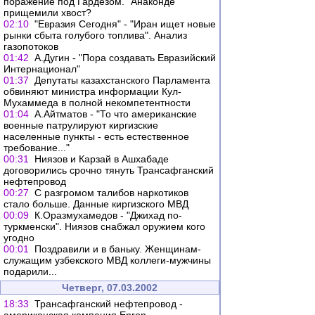
поражение под Гардезом. "Анаконде"
прищемили хвост?
02:10
"Евразия Сегодня" - "Иран ищет новые
рынки сбыта голубого топлива". Анализ
газопотоков
01:42
А.Дугин - "Пора создавать Евразийский
Интернационал"
01:37
Депутаты казахстанского Парламента
обвиняют министра информации Кул-
Мухаммеда в полной некомпетентности
01:04
А.Айтматов - "То что американские
военные патрулируют киргизские
населенные пункты - есть естественное
требование..."
00:31
Ниязов и Карзай в Ашхабаде
договорились срочно тянуть Трансафганский
нефтепровод
00:27
С разгромом талибов наркотиков
стало больше. Данные киргизского МВД
00:09
К.Оразмухамедов - "Джихад по-
туркменски". Ниязов снабжал оружием кого
угодно
00:01
Поздравили и в баньку. Женщинам-
служащим узбекского МВД коллеги-мужчины
подарили...
Четверг, 07.03.2002
18:33
Трансафганский нефтепровод -