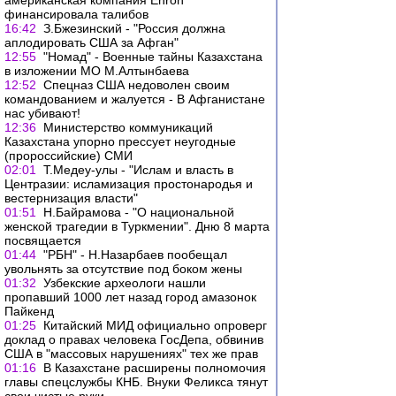
американская компания Enron
финансировала талибов
16:42
З.Бжезинский - "Россия должна
аплодировать США за Афган"
12:55
"Номад" - Военные тайны Казахстана
в изложении МО М.Алтынбаева
12:52
Спецназ США недоволен своим
командованием и жалуется - В Афганистане
нас убивают!
12:36
Министерство коммуникаций
Казахстана упорно прессует неугодные
(пророссийские) СМИ
02:01
Т.Медеу-улы - "Ислам и власть в
Центразии: исламизация простонародья и
вестернизация власти"
01:51
Н.Байрамова - "О национальной
женской трагедии в Туркмении". Дню 8 марта
посвящается
01:44
"РБН" - Н.Назарбаев пообещал
увольнять за отсутствие под боком жены
01:32
Узбекские археологи нашли
пропавший 1000 лет назад город амазонок
Пайкенд
01:25
Китайский МИД официально опроверг
доклад о правах человека ГосДепа, обвинив
США в "массовых нарушениях" тех же прав
01:16
В Казахстане расширены полномочия
главы спецслужбы КНБ. Внуки Феликса тянут