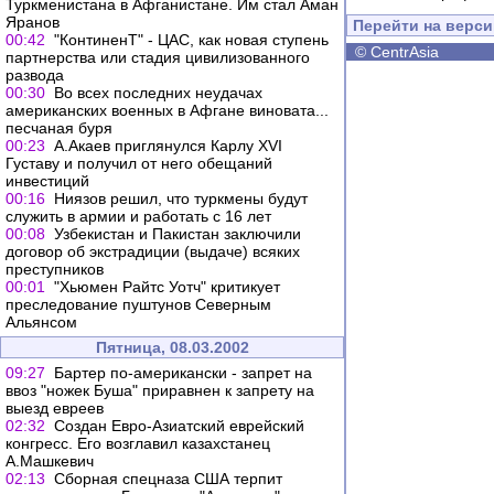
Туркменистана в Афганистане. Им стал Аман
Яранов
Перейти на верс
00:42
"КонтиненТ" - ЦАС, как новая ступень
©
CentrAsia
партнерства или стадия цивилизованного
развода
00:30
Во всех последних неудачах
американских военных в Афгане виновата...
песчаная буря
00:23
А.Акаев приглянулся Карлу XVI
Густаву и получил от него обещаний
инвестиций
00:16
Ниязов решил, что туркмены будут
служить в армии и работать с 16 лет
00:08
Узбекистан и Пакистан заключили
договор об экстрадиции (выдаче) всяких
преступников
00:01
"Хьюмен Райтс Уотч" критикует
преследование пуштунов Северным
Альянсом
Пятница, 08.03.2002
09:27
Бартер по-американски - запрет на
ввоз "ножек Буша" приравнен к запрету на
выезд евреев
02:32
Создан Евро-Азиатский еврейский
конгресс. Его возглавил казахстанец
А.Машкевич
02:13
Сборная спецназа США терпит