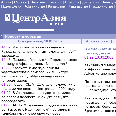
Архив
|
Страны
|
Персоны
|
Каталог
|
Новости
|
Дискуссии
|
Анекдо
|
ЦентрАзия
|
Афганистан
|
Казахстан
|
Кыргызстан
|
Таджикистан
|
Новости и события
|
Воскресенье, 10.03.2002
Афганистан
|
14:52
Информационные скандалы в
В Афганистане с
Казахстане. Отключенный телеканал "ТАН"
расследовать
завещал...
01:22 10.03.2002
14:46
Пакистан "трехслойно" прикрыл свою
границу с Афганистаном. No pasaran !
Как заявил 9 мар
12:38
Казахстанские журналисты
в Афганистане че
ходатайствуют о присвоении министру
Афганистане нару
информации Кул-Мухаммеду звания
генерал-майор
По его словам, н
01:30
Госдеп США - Доклад о положении с
признала наличие 
правами человека в Центразии в 2001 году
и необходимо, что
01:22
В Афганистане создается комиссию
по правам человека. И ей уже есть, что
Как передает В
расследовать
посвященной соз
01:08
АПН - "Оружейник" Ладена полковник
по делам беженц
Бут (вместе с Рабиновичем) поставляли
Брахими, а также
талибам украинское оружие через