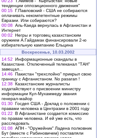
00:23
Т.Акимов - "Кыргызстан: новые
тенденции оппозиционного движения"
00:15
Г.Павловский - США не собираются
оплачивать некомпетентные режимы
Евразии. Или собираются?
00:08
Аль-Каеда вернулась в Афганистан и
Интернет
00:02
Негры и торговец казахстанским
оружием А.Гайдамак финансировали 2-ю
избирательную кампанию Ельцина
Воскресенье, 10.03.2002
14:52
Информационные скандалы в
Казахстане. Отключенный телеканал "ТАН"
завещал...
14:46
Пакистан "трехслойно" прикрыл свою
границу с Афганистаном. No pasaran !
12:38
Казахстанские журналисты
ходатайствуют о присвоении министру
информации Кул-Мухаммеду звания
генерал-майор
01:30
Госдеп США - Доклад о положении с
правами человека в Центразии в 2001 году
01:22
В Афганистане создается комиссию
по правам человека. И ей уже есть, что
расследовать
01:08
АПН - "Оружейник" Ладена полковник
Бут (вместе с Рабиновичем) поставляли