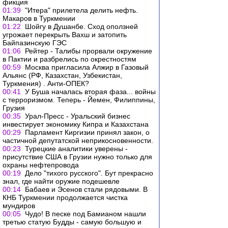
фикция
01:39
"Итера" прилетела делить нефть.
Макаров в Туркмении
01:22
Шойгу в Душанбе. Сход оползней
угрожает перекрыть Вахш и затопить
Байпазинскую ГЭС
01:06
Рейтер - Талибы прорвали окружение
в Пактии и разбрелись по окрестностям
00:59
Москва пригласила Алжир в Газовый
Альянс (РФ, Казахстан, Узбекистан,
Туркмения) . Анти-ОПЕК?
00:41
У Буша началась вторая фаза... войны
с терроризмом. Теперь - Йемен, Филиппины,
Грузия
00:35
Урал-Пресс - Уральский бизнес
инвестирует экономику Кипра и Казахстана
00:29
Парламент Киргизии принял закон, о
частичной депутатской неприкосновенности.
00:23
Турецкие аналитики уверены -
присутствие США в Грузии нужно только для
охраны нефтепровода
00:19
Дело "тихого русского". Бут прекрасно
знал, где найти оружие подешевле
00:14
Бабаев и Эсенов стали рядовыми. В
КНБ Туркмении продолжается чистка
мундиров
00:05
Чудо! В песке под Бамианом нашли
третью статую Будды - самую большую и