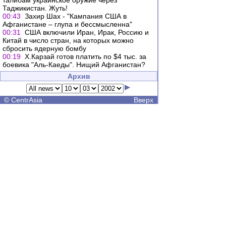
талибам украинское оружие через
Таджикистан. Жуть!
00:43
Захир Шах - "Кампания США в
Афганистане – глупа и бессмысленна"
00:31
США включили Иран, Ирак, Россию и
Китай в число стран, на которых можно
сбросить ядерную бомбу
00:19
Х.Карзай готов платить по $4 тыс. за
боевика "Аль-Каеды". Нищий Афганистан?
Архив
©
CentrAsia
Вверх