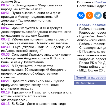
заткнул Буш
Источник -
RusEn
00:57
Б.Шихмурадов - "Ради спасения
Постоянный адрес
народа мы готовы на все"
00:51
Путин высоко оценил сам факт
приезда в Москву представительной
делегации "дружественного нам
Афганистана"
Новости Казахст
00:47
Иран жалуется в ООН и требует
-
Рабочий график 
денонсировать азербайджано-казахстанские
-
Кадровые перес
соглашения по дележу Каспия
-
Нурлыбек Налиб
00:42
Узбекистан получил права на ремонт
Актюбинской обла
западных самолетов. Осталось их завлечь
-
Рабочий график 
00:39
П.Буонджорно - "Как Бен Ладен ушел
-
Справедливый до
из Американской западни"
-
В Правительстве
00:33
Сенсация! Иракские археологи нашли
авиационного топ
гробницы жен Ашурнасирпала II. Золота
-
Кадровые перес
больше чем у Тутанхамона
-
Посол РК в РФ Д
00:27
В Таджикистане торжество
-
Когда тайна ста
единомыслия. 70 политпартий бессрочно
-
МВД: Более 20 с
продлили договор об общественном
согласии
Перейти на верс
00:21
Правительство Киргизии и Лужков
©
CentrAsia
придумали хитрую схему погашения
киргизского госдолга
00:19
Туркмения и Пакистан, с севера и юга,
готовы напитать Афганистан
электроэнергией
00:13
БиБиСи - Даже в рассеянном виде