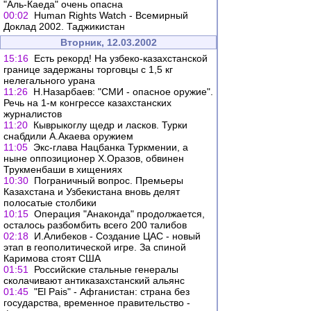
"Аль-Каеда" очень опасна
00:02
Human Rights Watch - Всемирный
Доклад 2002. Таджикистан
Вторник, 12.03.2002
15:16
Есть рекорд! На узбеко-казахстанской
границе задержаны торговцы с 1,5 кг
нелегального урана
11:26
Н.Назарбаев: "СМИ - опасное оружие".
Речь на 1-м конгрессе казахстанских
журналистов
11:20
Кыврыкоглу щедр и ласков. Турки
снабдили А.Акаева оружием
11:05
Экс-глава Нацбанка Туркмении, а
ныне оппозиционер Х.Оразов, обвинен
Трукменбаши в хищениях
10:30
Пограничный вопрос. Премьеры
Казахстана и Узбекистана вновь делят
полосатые столбики
10:15
Операция "Анаконда" продолжается,
осталось разбомбить всего 200 талибов
02:18
И.Алибеков - Создание ЦАС - новый
этап в геополитической игре. За спиной
Каримова стоят США
01:51
Российские стальные генералы
сколачивают антиказахстанский альянс
01:45
"El Pais" - Афганистан: страна без
государства, временное правительство -