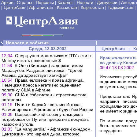
Архив
|
Страны
|
Персоны
|
Каталог
|
Новости
|
Дискуссии
|
Анекдо
|
ЦентрАзия
|
Афганистан
|
Казахстан
|
Кыргызстан
|
Таджикистан
|
Новости и события
|
Среда, 13.03.2002
ЦентрАзия
|
К
12:04
Опергруппа монгольского ГПУ летит в
Иран жалуется в
Москву искать похищенные $
по дележу Каспи
11:59
В Оше (Киргизия) задержан имам
00:47 13.03.2002
Марасулов. Раздавал листовки - "Долой
Акаева, да здравствует халифат"
Исламская респуб
10:54
Права человека и права афганца.
подписанное меж
Немецкая пресса негативно оценивает
документам, регл
политику США в Афгане
09:00
США и Узбекистан - стратегические
Представитель И
партнеры
направил письмо
01:19
Путин и Карзай - вежливый отказ.
официального док
Разминировать Афганистан будут без России
не имеет юридиче
01:08
Всероссийский съезд угольщиков
потребовал от Путина прекратить покупать
По мнению предс
казахский уголь
быть приемлемо 
01:03
"La Vanguardia" - Афганский синдром.
государств.
Центразия - это черная дыра, которую