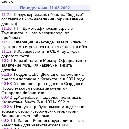
целую
Понедельник, 11.03.2002
11:23
В двух киргизских областях "бедные"
составляют 75% населения (официальные
данные)
11:20
НГ - Демографический взрыв в
Таджикистане - это международная
проблема
11:16
Операция "Анаконда" завершилась. В
Гуантанамо строят новые клетки для талибов
11:12
И.Каримов летит в США. Буш ждет
дорогого гостя
10:38
Карзай летит в Москву. Официальное
заявление МИД РФ накануне "визита
дружбы"
01:15
Госдеп США - Доклад о положении с
правами человека в Казахстане в 2001 году
00:53
Утерянная Троя в долине Сырдарьи.
Продолжаются поиски знаменитой
Отрарской библиотеки
00:42
Д.Ашимбаев - Кадровая политика в
Казахстане. Часть 2-я. 1991-1992 гг.
00:35
Пуштуны требуют вывести таджикские
войска с своих исторических территорий.
Военно-племенной роман
00:28
Е.Карин - Конгресс журналистов, как
намордник для казахстанских СМИ