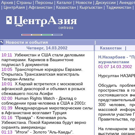
Архив
|
Страны
|
Персоны
|
Каталог
|
Новости
|
Дискуссии
|
Анекдо
|
ЦентрАзия
|
Афганистан
|
Казахстан
|
Кыргызстан
|
Таджикистан
|
Новости и события
|
Четверг, 14.03.2002
Казахстан
|
10:11
Узбекистан и США стали деловыми
Н.Назарбаев - "
партнерами. Каримов в Вашингтоне
журналистами
подписал 5 документов
01:07 14.03.2002
10:05
Транспортные коридоры Евразии.
Открылась Трансазиатская магистраль
Нурсултан НАЗАРБ
Тегеран-Алматы
10:01
Х.Карзай встретился с московской
Обсудить пробле
афганской диаспорой и объявил в розыск
пространства в г
сбежавшего посла Асифи
состоявшегося вч
02:00
Human Rights Watch - Доклад о
представительный
соблюдении прав человека в США в 2001г.
300 человек, пр
01:39
Международные миротворческие силы
массовой информ
в Афганистане возглавит Турция
приняли участие 
01:16
"Правда" - Ключевая роль
Правительства, п
Узбекистана. Покой Каримова будут верно
охранять американцы
На пленарном зас
01:13
"Итоги" - Золото "Аль-Каеды".
выступили орган