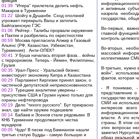
фикция
информационного 
01:39
"Итера" прилетела делить нефть.
и активным субъ
Макаров в Туркмении
назрела необход
01:22
Шойгу в Душанбе. Сход оползней
государства, обще
угрожает перекрыть Вахш и затопить
Байпазинскую ГЭС
Во-первых, важн
01:06
Рейтер - Талибы прорвали окружение
главной функцией
в Пактии и разбрелись по окрестностям
контроль целевого
00:59
Москва пригласила Алжир в Газовый
Альянс (РФ, Казахстан, Узбекистан,
Во-вторых, необ
Туркмения) . Анти-ОПЕК?
массовой информ
00:41
У Буша началась вторая фаза... войны
коллективами СМ
с терроризмом. Теперь - Йемен, Филиппины,
Грузия
В-третьих, нужно
00:35
Урал-Пресс - Уральский бизнес
войн", использов
инвестирует экономику Кипра и Казахстана
фактов, которая 
00:29
Парламент Киргизии принял закон, о
частичной депутатской неприкосновенности.
- Я понимаю, - 
00:23
Турецкие аналитики уверены -
представление о 
присутствие США в Грузии нужно только для
государство всегд
охраны нефтепровода
СМИ не использов
00:19
Дело "тихого русского". Бут прекрасно
интересов всег
знал, где найти оружие подешевле
информационном п
00:14
Бабаев и Эсенов стали рядовыми. В
власти. А это ес
КНБ Туркмении продолжается чистка
страны. В этом с
мундиров
этих вопросах не
00:05
Чудо! В песке под Бамианом нашли
заметил Нурсулта
третью статую Будды - самую большую и
образ реальной ж