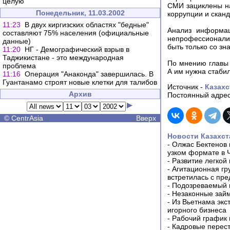
целую
СМИ зациклены на
Понедельник, 11.03.2002
коррупции и сканд
11:23
В двух киргизских областях "бедные"
Анализ информац
составляют 75% населения (официальные
непрофессионали
данные)
быть только со зн
11:20
НГ - Демографический взрыв в
Таджикистане - это международная
По мнению главы 
проблема
А им нужна стабил
11:16
Операция "Анаконда" завершилась. В
Гуантанамо строят новые клетки для талибов
Источник -
Казахс
Архив
Постоянный адрес
©
CentrAsia
Вверх
Новости Казахст
-
Олжас Бектенов 
узком формате в 
-
Развитие легкой
-
Агитационная гр
встретилась с пр
-
Подозреваемый в
-
Незаконные займ
-
Из Вьетнама экс
игорного бизнеса
-
Рабочий график 
-
Кадровые перес