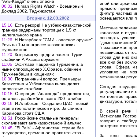
"Аль-Каеда" очень опасна
иной олигархичес
00:02
Human Rights Watch - Всемирный
прямого предназн
Доклад 2002. Таджикистан
фильтр частных и
Вторник, 12.03.2002
освещаются или п
15:16
Есть рекорд! На узбеко-казахстанской
Местные телекана
границе задержаны торговцы с 1,5 кг
каналами и издан
нелегального урана
освещать успехи
11:26
Н.Назарбаев: "СМИ - опасное оружие".
"демократически
Речь на 1-м конгрессе казахстанских
"независимая прес
журналистов
независима от гос
11:20
Кыврыкоглу щедр и ласков. Турки
слова для них ок
снабдили А.Акаева оружием
все они без искл
11:05
Экс-глава Нацбанка Туркмении, а
слова. Сфера ма
ныне оппозиционер Х.Оразов, обвинен
условиях не мож
Трукменбаши в хищениях
механизмам регул
10:30
Пограничный вопрос. Премьеры
Казахстана и Узбекистана вновь делят
Сегодня государ
полосатые столбики
регулирование и с
10:15
Операция "Анаконда" продолжается,
же понятие прав
осталось разбомбить всего 200 талибов
диктатурой, тота
02:18
И.Алибеков - Создание ЦАС - новый
этап в геополитической игре. За спиной
В своей речи Н
Каримова стоят США
Мстислава Ростроп
01:51
Российские стальные генералы
говорят о свобод
сколачивают антиказахстанский альянс
потеряли ответств
01:45
"El Pais" - Афганистан: страна без
государства, временное правительство -
За годы незави