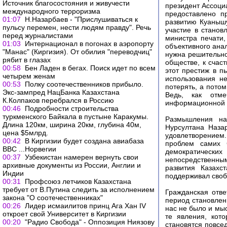
Источник благосостояния и живучести
президент Ассоци
международного терроризма
предоставлено п
01:07
Н.Назарбаев - "Прислушиваться к
развитию Куаныш
пульсу перемен, нести людям правду". Речь
участие в станов
перед журналистами
министра печати
01:03
Интернационал в погонах в аэропорту
объективного анал
"Манас" (Киргизия). От обилия "переводчиц"
нужна решительнос
рябит в глазах
обществе, к счас
00:58
Бен Ладен в бегах. Поиск идет по всем
этот престиж в п
четырем женам
использования н
00:53
Полку соотечественников прибыло.
потерять, а потом
Экс-зампред НацБанка Казахстана
Ведь, как отме
К.Колпаков перебрался в Россию
информационной с
00:46
Подробности строительства
туркменского Байкала в пустыне Каракумы.
Размышления на
Длина 120км, ширина 20км, глубина 40м,
Нурсултана Наза
цена $5млрд.
удовлетворением
00:42
В Киргизии будет создана авиабаза
проблем самих 
ВВС ...Норвегии
демократических
00:37
Узбекистан намерен вернуть свои
непосредственны
архивные документы из России, Англии и
развития Казахс
Индии
поддерживал своб
00:31
Профсоюз летчиков Казахстана
требует от В.Путина следить за исполнением
Гражданская отве
закона "О соотечественниках"
период становлени
00:26
Лидер исмаилитов принц Ага Хан IV
нас не было и мы
откроет свой Университет в Киргизии
те явления, кот
00:20
"Радио Свобода" - Оппозиция Ниязову
становятся повсе