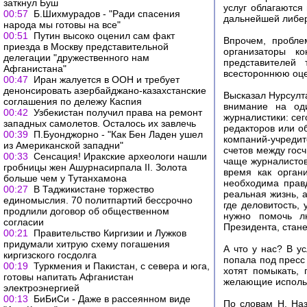
заткнул Буш
услуг облагаются
00:57
Б.Шихмурадов - "Ради спасения
дальнейшей либер
народа мы готовы на все"
00:51
Путин высоко оценил сам факт
Впрочем, пробле
приезда в Москву представительной
организаторы ко
делегации "дружественного нам
представителей 
Афганистана"
всестороннюю оц
00:47
Иран жалуется в ООН и требует
денонсировать азербайджано-казахстанские
Высказал Нурсулт
соглашения по дележу Каспия
внимание на од
00:42
Узбекистан получил права на ремонт
журналистики: се
западных самолетов. Осталось их завлечь
редакторов или о
00:39
П.Буонджорно - "Как Бен Ладен ушел
компаний-учреди
из Американской западни"
счетов между гос
00:33
Сенсация! Иракские археологи нашли
чаще журналистов
гробницы жен Ашурнасирпала II. Золота
время как орган
больше чем у Тутанхамона
необходима прав
00:27
В Таджикистане торжество
реальная жизнь, а
единомыслия. 70 политпартий бессрочно
где деловитость, 
продлили договор об общественном
нужно помочь л
согласии
Президента, стане
00:21
Правительство Киргизии и Лужков
придумали хитрую схему погашения
А что у нас? В у
киргизского госдолга
попала под пресс
00:19
Туркмения и Пакистан, с севера и юга,
хотят помыкать, 
готовы напитать Афганистан
желающие использ
электроэнергией
00:13
БиБиСи - Даже в рассеянном виде
По словам Н. Наз