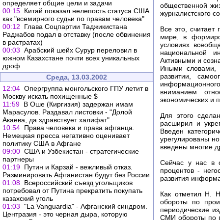
определяет общие цели и задачи
общественной жиз
00:15
Китай показал нелепость статуса США
журналистского с
как "всемирного судьи по правам человека"
00:12
Глава Соцпартии Таджикистана
Все это, считает
Раджабов подал в отставку (после обвинения
мире, в формиро
в растратах)
условиях всеобщ
00:03
Арабский шейх Сурур переловил в
национальной ин
южном Казахстане почти всех уникальных
Активными и созн
дроф
Иными словами, 
развитии, само
Среда, 13.03.2002
информационного 
12:04
Опергруппа монгольского ГПУ летит в
вниманием отно
Москву искать похищенные $
экономических и п
11:59
В Оше (Киргизия) задержан имам
Марасулов. Раздавал листовки - "Долой
Для этого сдела
Акаева, да здравствует халифат"
расширил и укре
10:54
Права человека и права афганца.
Введен категори
Немецкая пресса негативно оценивает
урегулированы н
политику США в Афгане
введены многие д
09:00
США и Узбекистан - стратегические
партнеры
Сейчас у нас в 
01:19
Путин и Карзай - вежливый отказ.
процентов - него
Разминировать Афганистан будут без России
развития информа
01:08
Всероссийский съезд угольщиков
потребовал от Путина прекратить покупать
Как отметил Н. 
казахский уголь
обороты по прои
01:03
"La Vanguardia" - Афганский синдром.
периодические из
Центразия - это черная дыра, которую
СМИ обороты по п