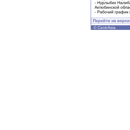
-
Нурлыбек Налиб
Актюбинской обла
-
Рабочий график 
Перейти на верс
©
CentrAsia