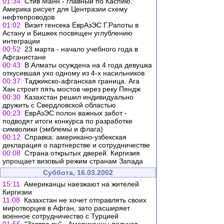
01:34
Стив Манн - главный по Каспию.
Америка рисует для Центразии схему
нефтепроводов
01:02
Визит генсека ЕврАзЭС Г.Рапоты в
Астану и Бишкек посвящен углублению
интеграции
00:52
23 марта - начало учебного года в
Афганистане
00:43
В Алматы осуждена на 4 года девушка
откусившая ухо одному из 4-х насильников
00:37
Таджикско-афганская граница. Ага
Хан строит пять мостов через реку Пяндж
00:30
Казахстан решил индивидуально
дружить с Свердловской областью
00:23
ЕврАзЭС полон важных забот -
подводят итоги конкурса по разработке
символики (эмблемы и флага)
00:12
Справка: американо-узбекская
декларация о партнерстве и сотрудничестве
00:08
Страна открытых дверей. Киргизия
упрощает визовый режим странам Запада
Суббота, 16.03.2002
15:11
Американцы наезжают на жителей
Киргизии
11:08
Казахстан не хочет отправлять своих
миротворцев в Афган, зато расширяет
военное сотрудничество с Турцией