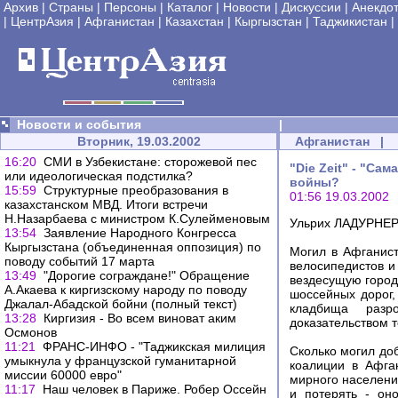
Архив
|
Страны
|
Персоны
|
Каталог
|
Новости
|
Дискуссии
|
Анекдо
|
ЦентрАзия
|
Афганистан
|
Казахстан
|
Кыргызстан
|
Таджикистан
|
Новости и события
|
Вторник, 19.03.2002
Афганистан
|
16:20
СМИ в Узбекистане: сторожевой пес
"Die Zeit" - "С
или идеологическая подстилка?
войны?
15:59
Структурные преобразования в
01:56 19.03.2002
казахстанском МВД. Итоги встречи
Н.Назарбаева с министром К.Сулейменовым
Ульрих ЛАДУРНЕ
13:54
Заявление Народного Конгресса
Кыргызстана (объединенная оппозиция) по
Могил в Афганист
поводу событий 17 марта
велосипедистов и
13:49
"Дорогие сограждане!" Обращение
вездесущую городс
А.Акаева к киргизскому народу по поводу
шоссейных дорог,
Джалал-Абадской бойни (полный текст)
кладбища разр
13:28
Киргизия - Во всем виноват аким
доказательством т
Осмонов
11:21
ФРАНС-ИНФО - "Таджикская милиция
Сколько могил до
умыкнула у французской гуманитарной
коалиции в Афга
миссии 60000 евро"
мирного населени
11:17
Наш человек в Париже. Робер Оссейн
и потерять - оно