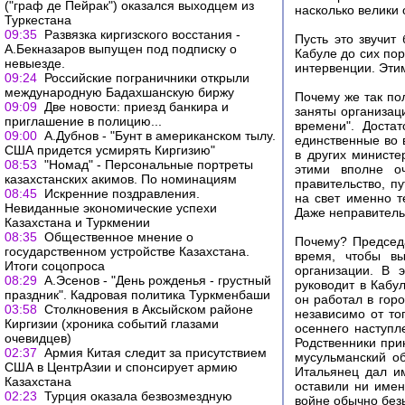
("граф де Пейрак") оказался выходцем из
насколько велики 
Туркестана
09:35
Развязка киргизского восстания -
Пусть это звучит
А.Бекназаров выпущен под подписку о
Кабуле до сих пор
невыезде.
интервенции. Эти
09:24
Российские пограничники открыли
международную Бадахшанскую биржу
Почему же так по
09:09
Две новости: приезд банкира и
заняты организаци
приглашение в полицию...
времени". Доста
09:00
А.Дубнов - "Бунт в американском тылу.
единственные во 
США придется усмирять Киргизию"
в других министе
08:53
"Номад" - Персональные портреты
этими вполне о
казахстанских акимов. По номинациям
правительство, п
08:45
Искренние поздравления.
на свет именно т
Невиданные экономические успехи
Даже неправитель
Казахстана и Туркмении
08:35
Общественное мнение о
Почему? Председа
государственном устройстве Казахстана.
время, чтобы вы
Итоги соцопроса
организации. В 
08:29
А.Эсенов - "День рожденья - грустный
руководит в Кабу
праздник". Кадровая политика Туркменбаши
он работал в горо
03:58
Столкновения в Аксыйском районе
независимо от то
Киргизии (хроника событий глазами
осеннего наступл
очевидцев)
Родственники прин
02:37
Армия Китая следит за присутствием
мусульманский об
США в ЦентрАзии и спонсирует армию
Итальянец дал и
Казахстана
оставили ни имен
02:23
Турция оказала безвозмездную
войне обычно без