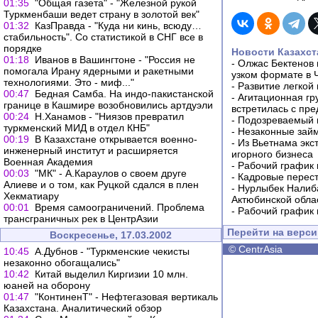
01:35
"Общая газета" - "Железной рукой
Туркменбаши ведет страну в золотой век"
01:32
КазПравда - "Куда ни кинь, всюду…
стабильность". Со статистикой в СНГ все в
порядке
Новости Казахст
01:18
Иванов в Вашингтоне - "Россия не
-
Олжас Бектенов 
помогала Ирану ядерными и ракетными
узком формате в 
технологиями. Это - миф..."
-
Развитие легкой
00:47
Бедная Самба. На индо-пакистанской
-
Агитационная гр
границе в Кашмире возобновились артдуэли
встретилась с пр
00:24
Н.Ханамов - "Ниязов превратил
-
Подозреваемый в
туркменский МИД в отдел КНБ"
-
Незаконные займ
00:19
В Казахстане открывается военно-
-
Из Вьетнама экс
инженерный институт и расширяется
игорного бизнеса
Военная Академия
-
Рабочий график 
00:03
"МК" - А.Караулов о своем друге
-
Кадровые перес
Алиеве и о том, как Руцкой сдался в плен
-
Нурлыбек Налиб
Хекматиару
Актюбинской обла
00:01
Время самоограничений. Проблема
-
Рабочий график 
трансграничных рек в ЦентрАзии
Перейти на верс
Воскресенье, 17.03.2002
©
CentrAsia
10:45
А.Дубнов - "Туркменские чекисты
незаконно обогащались"
10:42
Китай выделил Киргизии 10 млн.
юаней на оборону
01:47
"КонтиненТ" - Нефтегазовая вертикаль
Казахстана. Аналитический обзор