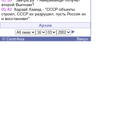
01:55
"Завтра.ру" - Американцы получат
второй Вьетнам?
01:42
Карзай Хамид - "СССР объекты
строил, СССР их разрушил, пусть Россия их
и восстановит"
Архив
©
CentrAsia
Вверх