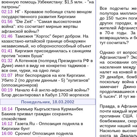
военную помощь Узбекистану: $1,5 млн. - "на
патроны"
Все подсчеты же
02:13
НГ - Кровавое побоище стало венцом
полутора миллион
государственного развития Киргизии
до 150 тысяч пог
01:56
"Die Zeit" - "Самая высокоточная
других городах, 
война": кто сосчитает мирные жертвы
жителей Афганист
афганской войны?
в 70-е годы. За
01:46
Таможня "Хоргос" берет добром. На
возвращались и б
казахстано-китайской границе обнаружен
тут сосчитать?
независимый, но обороноспособный объект
01:41
Киргизия присоединилась к санкциям
Однако от вопрос
против "ножек Буша"
Афганистане? Эк
01:32
А.Котенков (полпред Президента РФ в
на основании оп
Думе) имел в виду не конкретно таджиков -
населения между 
все они, чурки, на одно лицо
налет на конвой в
01:07
Итог беспорядков на юге Киргизии.
29 декабря, бомб
Убито 2 (по другим данным - 5) "хулиганов"
поскольку война 
(оппозиционеров)
замечает Джин
00:19
Начало 4-й англо-афганской войны?
продолжавшиеся н
Блэр десантировал в Кабул 1700 морпехов
5 тысяч". И тут же
Понедельник, 18.03.2002
Правда, в Афганис
16:14
Премьер Кыргызстана Курманбек
почти каждый мужч
Бакиев призвал граждан сохранять
противник США. 
спокойствие
бомбежками, скор
16:12
Газета.Ru - Оппозиция подняла в
истории нашей на
Киргизии бунт
Насколько высоко
16:00
Срочно! Оппозиция подняла
охота за Джалал