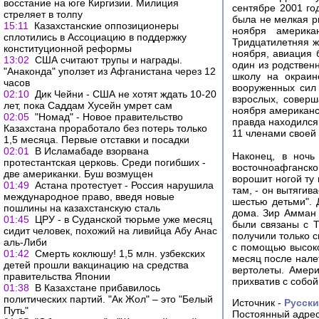
восстание на юге Киргизии. Милиция
сентябре 2001 го
стреляет в толпу
была не мелкая р
15:11
Казахстанские оппозиционеры
ноября америка
сплотились в Ассоциацию в поддержку
Тридцатилетняя ж
конституционной реформы
ноября, авиация б
13:02
США считают трупы и награды.
один из родствен
"Анаконда" уползет из Афганистана через 12
школу на окраин
часов
вооруженных сил 
02:10
Дик Чейни - США не хотят ждать 10-20
взрослых, совер
лет, пока Саддам Хусейн умрет сам
ноября американс
02:05
"Номад" - Новое правительство
правда находился
Казахстана проработало без потерь только
11 членами своей 
1,5 месяца. Первые отставки и посадки
02:01
В Исламабаде взорвана
Наконец, в ночь
протестантская церковь. Среди погибших -
восточноафганского
две американки. Буш возмущен
ворошит ногой ту 
01:49
Астана протестует - Россия нарушила
там, - он вытягив
международное право, введя новые
шестью детьми". 
пошлины на казахстанскую сталь
дома. Зир Амман н
01:45
ЦРУ - в Суданской тюрьме уже месяц
были связаны с Т
сидит человек, похожий на ливийца Абу Анас
получили только см
аль-Либи
с помощью высоко
01:42
Смерть коклюшу! 1,5 млн. узбекских
месяц после нале
детей прошли вакцинацию на средства
вертолеты. Амери
правительства Японии
прихватив с собой
01:38
В Казахстане прибавилось
политических партий. "Ак Жол" – это "Белый
Источник -
Русск
Путь"
Постоянный адрес