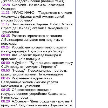
Джалал-Абадской бойни (полный текст)
13:28
Киргизия - Во всем виноват аким
Осмонов
11:21
ФРАНС-ИНФО - "Таджикская милиция
умыкнула у французской гуманитарной
миссии 60000 евро"
11:17
Наш человек в Париже. Робер Оссейн
("граф де Пейрак") оказался выходцем из
Туркестана
09:35
Развязка киргизского восстания -
А.Бекназаров выпущен под подписку о
невыезде.
09:24
Российские пограничники открыли
международную Бадахшанскую биржу
09:09
Две новости: приезд банкира и
приглашение в полицию...
09:00
А.Дубнов - "Бунт в американском тылу.
США придется усмирять Киргизию"
08:53
"Номад" - Персональные портреты
казахстанских акимов. По номинациям
08:45
Искренние поздравления.
Невиданные экономические успехи
Казахстана и Туркмении
08:35
Общественное мнение о
государственном устройстве Казахстана.
Итоги соцопроса
08:29
А.Эсенов - "День рожденья - грустный
праздник". Кадровая политика Туркменбаши