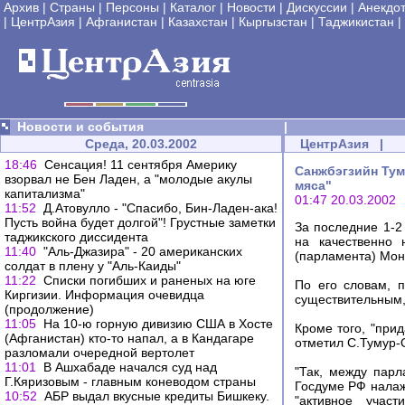
Архив
|
Страны
|
Персоны
|
Каталог
|
Новости
|
Дискуссии
|
Анекдо
|
ЦентрАзия
|
Афганистан
|
Казахстан
|
Кыргызстан
|
Таджикистан
|
Новости и события
|
Среда, 20.03.2002
ЦентрАзия
|
18:46
Сенсация! 11 сентября Америку
Санжбэгзийн Тум
взорвал не Бен Ладен, а "молодые акулы
мяса"
капитализма"
01:47 20.03.2002
11:52
Д.Атовулло - "Спасибо, Бин-Ладен-ака!
Пусть война будет долгой"! Грустные заметки
За последние 1-2
таджикского диссидента
на качественно 
11:40
"Аль-Джазира" - 20 американских
(парламента) Мон
солдат в плену у "Аль-Каиды"
11:22
Списки погибших и раненых на юге
По его словам, п
Киргизии. Информация очевидца
существительным,
(продолжение)
11:05
На 10-ю горную дивизию США в Хосте
Кроме того, "при
(Афганистан) кто-то напал, а в Кандагаре
отметил С.Тумур-О
разломали очередной вертолет
11:01
В Ашхабаде начался суд над
"Так, между парл
Г.Кяризовым - главным коневодом страны
Госдуме РФ налаже
10:52
АБР выдал вкусные кредиты Бишкеку.
"активное участ