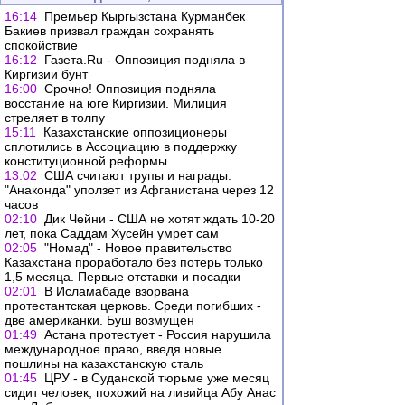
16:14
Премьер Кыргызстана Курманбек
Бакиев призвал граждан сохранять
спокойствие
16:12
Газета.Ru - Оппозиция подняла в
Киргизии бунт
16:00
Срочно! Оппозиция подняла
восстание на юге Киргизии. Милиция
стреляет в толпу
15:11
Казахстанские оппозиционеры
сплотились в Ассоциацию в поддержку
конституционной реформы
13:02
США считают трупы и награды.
"Анаконда" уползет из Афганистана через 12
часов
02:10
Дик Чейни - США не хотят ждать 10-20
лет, пока Саддам Хусейн умрет сам
02:05
"Номад" - Новое правительство
Казахстана проработало без потерь только
1,5 месяца. Первые отставки и посадки
02:01
В Исламабаде взорвана
протестантская церковь. Среди погибших -
две американки. Буш возмущен
01:49
Астана протестует - Россия нарушила
международное право, введя новые
пошлины на казахстанскую сталь
01:45
ЦРУ - в Суданской тюрьме уже месяц
сидит человек, похожий на ливийца Абу Анас