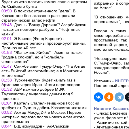
Будет из чего платить компенсацию жертвам
избранных в сопре
Ак-Сыйского бунта
на Алтае".
09:50
В поисках утраченного "дела". В
Казахстане безнаказанно разворовали
"В отношениях м
стратегический запас нефти
нерешаемых", - с
09:43
Даешь "Банку Дарвина"! Азербайджан
пытается повторно разбурить "Нефтяные
Говоря о таких 
камни"
мясоперерабаты
02:01
Э.Каченс (Фонд Карнеги) -
простаивает, та
нестабильные регионы провоцируют войны.
железной дороге,
Прогноз на 40 лет
местах монгольско
01:53
"Жэньминь Жибао" - Азия не только
"родина слонов", но и "колыбель
"Невооруженным г
человечества"
С.Тумур-Очир, з
01:47
Санжбэгзийн Тумур-Очир - "На Алтае
западноевропейско
есть Бийский мясокомбинат, а в Монголии
России".
много мяса"
01:38
Туркменистан будет качать газ в
Источник -
ИНТЕР
Армению через Иран. Итоги переговоров
Постоянный адрес
01:32
АБР намного добрее МВФ.
Таджикистану выделены деньги под 9
проектов
01:04
Картель Сталелитейщиков России
требует от Путина добить Казахстан квотами
Новости Казахст
00:52
Ахмад Масуд 2-й в Москве. Первое
-
Олжас Бектенов 
интервью первого посла нового афганского
узком формате в 
правительства
-
Развитие легкой
00:44
Б.Шихмурадов - "Ак-Сыйский
-
Агитационная гр