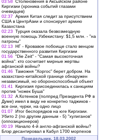
03:58
Столкновения в Аксыйском районе
Киргизии (хроника событий глазами
очевидцев)
02:37
Армия Китая следит за присутствием
США в ЦентрАзии и спонсирует армию
Казахстана
02:23
Турция оказала безвозмездную
военную помощь Узбекистану: $1,5 млн. - "на
патроны"
02:13
НГ - Кровавое побоище стало венцом
государственного развития Киргизии
01:56
"Die Zeit" - "Самая высокоточная
война": кто сосчитает мирные жертвы
афганской войны?
01:46
Таможня "Хоргос" берет добром. На
казахстано-китайской границе обнаружен
независимый, но обороноспособный объект
01:41
Киргизия присоединилась к санкциям
против "ножек Буша"
01:32
А.Котенков (полпред Президента РФ в
Думе) имел в виду не конкретно таджиков -
все они, чурки, на одно лицо
01:07
Итог беспорядков на юге Киргизии.
Убито 2 (по другим данным - 5) "хулиганов"
(оппозиционеров)
00:19
Начало 4-й англо-афганской войны?
Блэр десантировал в Кабул 1700 морпехов
Понедельник, 18.03.2002