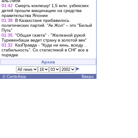
аль-Либи
01:42
Смерть коклюшу! 1,5 млн. узбекских
детей прошли вакцинацию на средства
правительства Японии
01:38
В Казахстане прибавилось
политических партий. "Ак Жол" – это "Белый
Путь"
01:35
"Общая газета" - "Железной рукой
Туркменбаши ведет страну в золотой век"
01:32
КазПравда - "Куда ни кинь, всюду…
стабильность". Со статистикой в СНГ все в
порядке
Архив
©
CentrAsia
Вверх