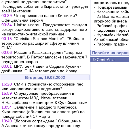
сценарий не должен повториться".
встретилась с пр
Последние события в Кыргызстане - урок для
-
Подозреваемый в
всей Центразии
-
Незаконные займ
00:39
Что произошло на юге Киргизии?
-
Из Вьетнама экс
Официальная версия
игорного бизнеса
00:34
Шайтан-вагон. Продолжается скандал
-
Рабочий график 
вокруг радиоактивного вагона, задержанного
-
Кадровые перес
на казахстано-китайской границе
-
Нурлыбек Налиб
00:15
"Christian Science Monitor" - "Война с
Актюбинской обла
терроризмом расширяет сферу влияния
-
Рабочий график 
США"
00:06
Россия и Казахстан делят "спорные
Перейти на верс
территории". В Петропавловске закончился 7
©
CentrAsia
раунд переговоров
00:01
ЦРУ: Бен Ладен и Саддам Хусейн -
двойняшки. США готовят удар по Ираку
Вторник, 19.03.2002
16:20
СМИ в Узбекистане: сторожевой пес
или идеологическая подстилка?
15:59
Структурные преобразования в
казахстанском МВД. Итоги встречи
Н.Назарбаева с министром К.Сулейменовым
13:54
Заявление Народного Конгресса
Кыргызстана (объединенная оппозиция) по
поводу событий 17 марта
13:49
"Дорогие сограждане!" Обращение
А.Акаева к киргизскому народу по поводу