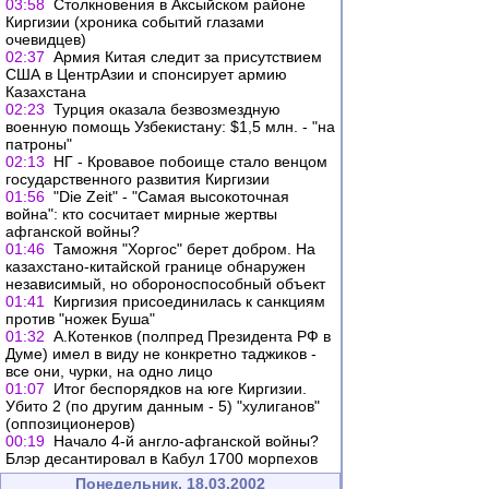
03:58
Столкновения в Аксыйском районе
Киргизии (хроника событий глазами
очевидцев)
02:37
Армия Китая следит за присутствием
США в ЦентрАзии и спонсирует армию
Казахстана
02:23
Турция оказала безвозмездную
военную помощь Узбекистану: $1,5 млн. - "на
патроны"
02:13
НГ - Кровавое побоище стало венцом
государственного развития Киргизии
01:56
"Die Zeit" - "Самая высокоточная
война": кто сосчитает мирные жертвы
афганской войны?
01:46
Таможня "Хоргос" берет добром. На
казахстано-китайской границе обнаружен
независимый, но обороноспособный объект
01:41
Киргизия присоединилась к санкциям
против "ножек Буша"
01:32
А.Котенков (полпред Президента РФ в
Думе) имел в виду не конкретно таджиков -
все они, чурки, на одно лицо
01:07
Итог беспорядков на юге Киргизии.
Убито 2 (по другим данным - 5) "хулиганов"
(оппозиционеров)
00:19
Начало 4-й англо-афганской войны?
Блэр десантировал в Кабул 1700 морпехов
Понедельник, 18.03.2002