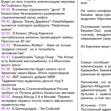
Будет из чего платить компенсацию жертвам
млн.
Ак-Сыйского бунта
09:50
В поисках утраченного "дела". В
На пресс-конфер
Казахстане безнаказанно разворовали
Бишкек вице-пре
стратегический запас нефти
выделяет Киргизи
09:43
Даешь "Банку Дарвина"! Азербайджан
пытается повторно разбурить "Нефтяные
Основными проект
камни"
Бишкек-Ош), раз
02:01
Э.Каченс (Фонд Карнеги) -
союзов), внедрен
нестабильные регионы провоцируют войны.
образования (заку
Прогноз на 40 лет
01:53
"Жэньминь Жибао" - Азия не только
Из Киргизии вице-
"родина слонов", но и "колыбель
человечества"
-
01:47
Санжбэгзийн Тумур-Очир - "На Алтае
есть Бийский мясокомбинат, а в Монголии
Семьи погибших 
много мяса"
компенсацию в р
01:38
Туркменистан будет качать газ в
Курманбек Бакиев
Армению через Иран. Итоги переговоров
раненым во время
01:32
АБР намного добрее МВФ.
Таджикистану выделены деньги под 9
Напомним, что м
проектов
Джалал-Абадской 
01:04
Картель Сталелитейщиков России
администрации. 
требует от Путина добить Казахстан квотами
бутылки с зажига
00:52
Ахмад Масуд 2-й в Москве. Первое
ранены, в том чис
интервью первого посла нового афганского
правительства
Источник -
CNA
00:44
Б.Шихмурадов - "Ак-Сыйский
Постоянный адрес