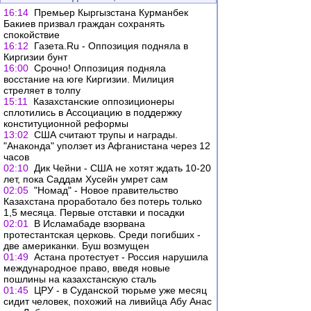
16:14
Премьер Кыргызстана Курманбек
Бакиев призвал граждан сохранять
спокойствие
16:12
Газета.Ru - Оппозиция подняла в
Киргизии бунт
16:00
Срочно! Оппозиция подняла
восстание на юге Киргизии. Милиция
стреляет в толпу
15:11
Казахстанские оппозиционеры
сплотились в Ассоциацию в поддержку
конституционной реформы
13:02
США считают трупы и награды.
"Анаконда" уползет из Афганистана через 12
часов
02:10
Дик Чейни - США не хотят ждать 10-20
лет, пока Саддам Хусейн умрет сам
02:05
"Номад" - Новое правительство
Казахстана проработало без потерь только
1,5 месяца. Первые отставки и посадки
02:01
В Исламабаде взорвана
протестантская церковь. Среди погибших -
две американки. Буш возмущен
01:49
Астана протестует - Россия нарушила
международное право, введя новые
пошлины на казахстанскую сталь
01:45
ЦРУ - в Суданской тюрьме уже месяц
сидит человек, похожий на ливийца Абу Анас