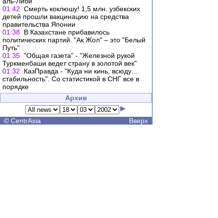
аль-Либи
01:42
Смерть коклюшу! 1,5 млн. узбекских
детей прошли вакцинацию на средства
правительства Японии
01:38
В Казахстане прибавилось
политических партий. "Ак Жол" – это "Белый
Путь"
01:35
"Общая газета" - "Железной рукой
Туркменбаши ведет страну в золотой век"
01:32
КазПравда - "Куда ни кинь, всюду…
стабильность". Со статистикой в СНГ все в
порядке
Архив
©
CentrAsia
Вверх