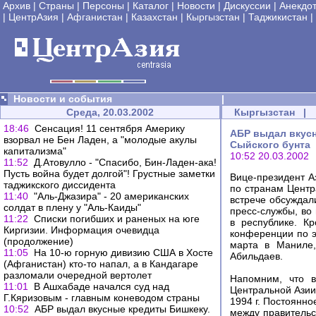
Архив
|
Страны
|
Персоны
|
Каталог
|
Новости
|
Дискуссии
|
Анекдо
|
ЦентрАзия
|
Афганистан
|
Казахстан
|
Кыргызстан
|
Таджикистан
|
Новости и события
|
Среда, 20.03.2002
Кыргызстан
|
18:46
Сенсация! 11 сентября Америку
АБР выдал вкусн
взорвал не Бен Ладен, а "молодые акулы
Сыйского бунта
капитализма"
10:52 20.03.2002
11:52
Д.Атовулло - "Спасибо, Бин-Ладен-ака!
Пусть война будет долгой"! Грустные заметки
Вице-президент А
таджикского диссидента
по странам Центр
11:40
"Аль-Джазира" - 20 американских
встрече обсуждал
солдат в плену у "Аль-Каиды"
пресс-службы, во
11:22
Списки погибших и раненых на юге
в республике. К
Киргизии. Информация очевидца
конференции по э
(продолжение)
марта в Маниле,
11:05
На 10-ю горную дивизию США в Хосте
Абильдаев.
(Афганистан) кто-то напал, а в Кандагаре
разломали очередной вертолет
Напомним, что в
11:01
В Ашхабаде начался суд над
Центральной Азии
Г.Кяризовым - главным коневодом страны
1994 г. Постоянно
10:52
АБР выдал вкусные кредиты Бишкеку.
между правительс