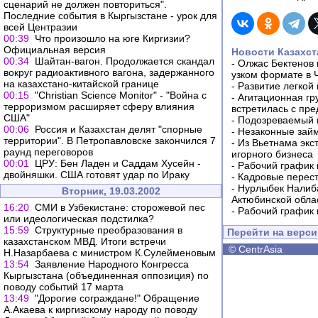
сценарий не должен повториться".
Последние события в Кыргызстане - урок для
всей Центразии
00:39
Что произошло на юге Киргизии?
Официальная версия
Новости Казахст
00:34
Шайтан-вагон. Продолжается скандал
-
Олжас Бектенов 
вокруг радиоактивного вагона, задержанного
узком формате в 
на казахстано-китайской границе
-
Развитие легкой
00:15
"Christian Science Monitor" - "Война с
-
Агитационная гр
терроризмом расширяет сферу влияния
встретилась с пр
США"
-
Подозреваемый в
00:06
Россия и Казахстан делят "спорные
-
Незаконные займ
территории". В Петропавловске закончился 7
-
Из Вьетнама экс
раунд переговоров
игорного бизнеса
00:01
ЦРУ: Бен Ладен и Саддам Хусейн -
-
Рабочий график 
двойняшки. США готовят удар по Ираку
-
Кадровые перес
-
Нурлыбек Налиб
Вторник, 19.03.2002
Актюбинской обла
16:20
СМИ в Узбекистане: сторожевой пес
-
Рабочий график 
или идеологическая подстилка?
15:59
Структурные преобразования в
Перейти на верс
казахстанском МВД. Итоги встречи
©
CentrAsia
Н.Назарбаева с министром К.Сулейменовым
13:54
Заявление Народного Конгресса
Кыргызстана (объединенная оппозиция) по
поводу событий 17 марта
13:49
"Дорогие сограждане!" Обращение
А.Акаева к киргизскому народу по поводу