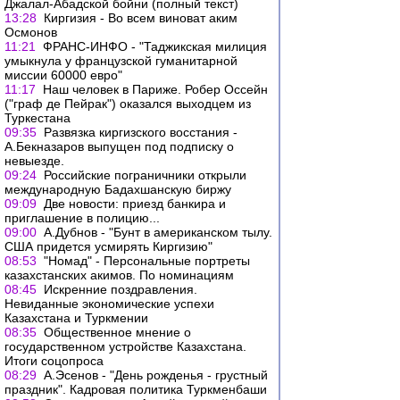
Джалал-Абадской бойни (полный текст)
13:28
Киргизия - Во всем виноват аким
Осмонов
11:21
ФРАНС-ИНФО - "Таджикская милиция
умыкнула у французской гуманитарной
миссии 60000 евро"
11:17
Наш человек в Париже. Робер Оссейн
("граф де Пейрак") оказался выходцем из
Туркестана
09:35
Развязка киргизского восстания -
А.Бекназаров выпущен под подписку о
невыезде.
09:24
Российские пограничники открыли
международную Бадахшанскую биржу
09:09
Две новости: приезд банкира и
приглашение в полицию...
09:00
А.Дубнов - "Бунт в американском тылу.
США придется усмирять Киргизию"
08:53
"Номад" - Персональные портреты
казахстанских акимов. По номинациям
08:45
Искренние поздравления.
Невиданные экономические успехи
Казахстана и Туркмении
08:35
Общественное мнение о
государственном устройстве Казахстана.
Итоги соцопроса
08:29
А.Эсенов - "День рожденья - грустный
праздник". Кадровая политика Туркменбаши