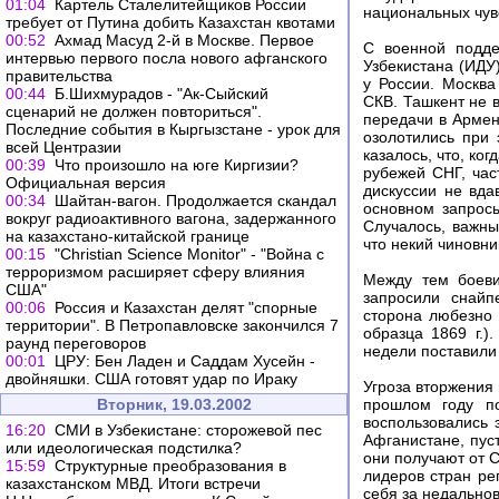
01:04
Картель Сталелитейщиков России
национальных чув
требует от Путина добить Казахстан квотами
00:52
Ахмад Масуд 2-й в Москве. Первое
С военной подде
интервью первого посла нового афганского
Узбекистана (ИДУ
правительства
у России. Москва
00:44
Б.Шихмурадов - "Ак-Сыйский
СКВ. Ташкент не в
сценарий не должен повториться".
передачи в Армен
Последние события в Кыргызстане - урок для
озолотились при 
всей Центразии
казалось, что, ко
00:39
Что произошло на юге Киргизии?
рубежей СНГ, час
Официальная версия
дискуссии не вда
00:34
Шайтан-вагон. Продолжается скандал
основном запросы
вокруг радиоактивного вагона, задержанного
Случалось, важны
на казахстано-китайской границе
что некий чиновни
00:15
"Christian Science Monitor" - "Война с
терроризмом расширяет сферу влияния
Между тем боеви
США"
запросили снайп
00:06
Россия и Казахстан делят "спорные
сторона любезно 
территории". В Петропавловске закончился 7
образца 1869 г.)
раунд переговоров
недели поставили
00:01
ЦРУ: Бен Ладен и Саддам Хусейн -
двойняшки. США готовят удар по Ираку
Угроза вторжения 
Вторник, 19.03.2002
прошлом году п
воспользовались 
16:20
СМИ в Узбекистане: сторожевой пес
Афганистане, пус
или идеологическая подстилка?
они получают от С
15:59
Структурные преобразования в
лидеров стран ре
казахстанском МВД. Итоги встречи
себя за недальнов