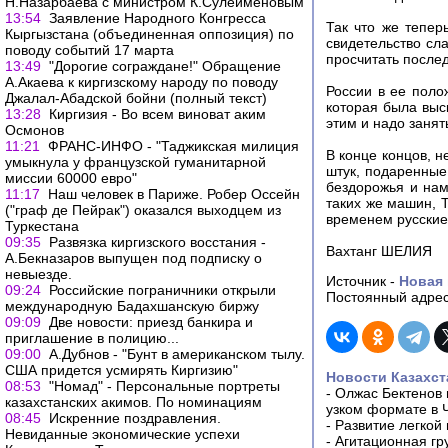
Н.Назарбаева с министром К.Сулейменовым
13:54
Заявление Народного Конгресса
Так что же тепер
Кыргызстана (объединенная оппозиция) по
свидетельство сл
поводу событий 17 марта
просчитать послед
13:49
"Дорогие сограждане!" Обращение
А.Акаева к киргизскому народу по поводу
России в ее поло
Джалал-Абадской бойни (полный текст)
которая была выс
13:28
Киргизия - Во всем виноват аким
этим и надо занят
Осмонов
11:21
ФРАНС-ИНФО - "Таджикская милиция
В конце концов, н
умыкнула у французской гуманитарной
штук, подаренные
миссии 60000 евро"
бездорожья и нам
11:17
Наш человек в Париже. Робер Оссейн
таких же машин, 
("граф де Пейрак") оказался выходцем из
временем русские
Туркестана
09:35
Развязка киргизского восстания -
Вахтанг ШЕЛИЯ
А.Бекназаров выпущен под подписку о
невыезде.
Источник -
Новая 
09:24
Российские пограничники открыли
Постоянный адрес
международную Бадахшанскую биржу
09:09
Две новости: приезд банкира и
приглашение в полицию...
09:00
А.Дубнов - "Бунт в американском тылу.
США придется усмирять Киргизию"
Новости Казахст
08:53
"Номад" - Персональные портреты
-
Олжас Бектенов 
казахстанских акимов. По номинациям
узком формате в 
08:45
Искренние поздравления.
-
Развитие легкой
Невиданные экономические успехи
-
Агитационная гр