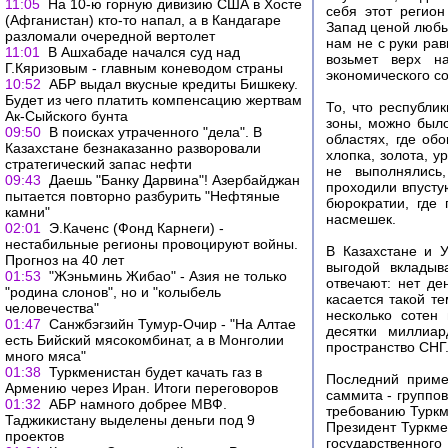
11:05
На 10-ю горную дивизию США в Хосте
себя этот регио
(Афганистан) кто-то напал, а в Кандагаре
Запад ценой любых
разломали очередной вертолет
нам не с руки рав
11:01
В Ашхабаде начался суд над
возьмет верх н
Г.Кяризовым - главным коневодом страны
экономического с
10:52
АБР выдал вкусные кредиты Бишкеку.
Будет из чего платить компенсацию жертвам
То, что республи
Ак-Сыйского бунта
зоны, можно было
09:50
В поисках утраченного "дела". В
областях, где об
Казахстане безнаказанно разворовали
хлопка, золота, у
стратегический запас нефти
не выполнялись,
09:43
Даешь "Банку Дарвина"! Азербайджан
проходили впустую
пытается повторно разбурить "Нефтяные
бюрократии, где
камни"
насмешек.
02:01
Э.Каченс (Фонд Карнеги) -
нестабильные регионы провоцируют войны.
В Казахстане и 
Прогноз на 40 лет
выгодой вкладыв
01:53
"Жэньминь Жибао" - Азия не только
отвечают: нет де
"родина слонов", но и "колыбель
касается такой те
человечества"
несколько сотен
01:47
Санжбэгзийн Тумур-Очир - "На Алтае
десятки миллиар
есть Бийский мясокомбинат, а в Монголии
пространство СНГ.
много мяса"
01:38
Туркменистан будет качать газ в
Последний приме
Армению через Иран. Итоги переговоров
саммита - группов
01:32
АБР намного добрее МВФ.
требованию Туркм
Таджикистану выделены деньги под 9
Президент Туркме
проектов
государственног