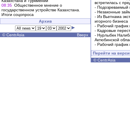
Казахстана и Туркмении
встретилась с пр
08:35
Общественное мнение о
-
Подозреваемый в
государственном устройстве Казахстана.
-
Незаконные займ
Итоги соцопроса
-
Из Вьетнама экс
Архив
игорного бизнеса
-
Рабочий график 
-
Кадровые перес
©
CentrAsia
Вверх
-
Нурлыбек Налиб
Актюбинской обла
-
Рабочий график 
Перейти на верс
©
CentrAsia