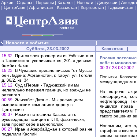
Архив
|
Страны
|
Персоны
|
Каталог
|
Новости
|
Дискуссии
|
Анекдо
|
ЦентрАзия
|
Афганистан
|
Казахстан
|
Кыргызстан
|
Таджикистан
|
Новости и события
|
Суббота, 23.03.2002
Казахстан
|
15:32
Приток электроэнергии из Узбекистана
Россия потеснил
в Таджикистан увеличивается; 201-я дивизия
себе в монопол
бомбит Вахш
00:37 23.03.2002
15:23
В Чувашию пришло письмо "от Муссы
бен Ладана; Афганистан, г. Кабул, ул. Гоголя,
Попытки Казахст
д. 36/2, кв. 34"
международном ал
15:12
Суд г.Перми - Таджикский имам
нелегально перешел границу, но вражды не
На встрече акц
разжигал
консорциума, со
00:59
Элизабет Джонс - Мы расчищаем
нефтепровод Тен
американским компаниям дорогу в
лишился права 
Центразию
представителям 
00:37
Россия потеснила Казахстан с
такого решения а
руководящих позиций в КТК, фактически,
взяв проект себе в монополию
Напомним, что о
00:27
Иран и Азербайджан в который раз не
тарифах и качеств
поделили Каспий
своим параметрам