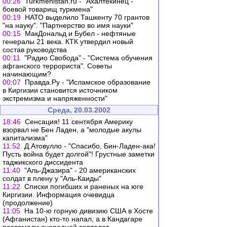
00:26
Turkmenistan.ru - "Ахалтекинец -
боевой товарищ туркмена"
00:19
НАТО выделило Ташкенту 70 грантов
"на науку". "Партнерство во имя науки"
00:15
МакДональд и Бубел - нефтяные
генералы 21 века. КТК утвердил новый
состав руководства
00:11
"Радио Свобода" - "Система обучения
афганского террориста". Советы
начинающим?
00:07
Правда.Ру - "Исламское образование
в Киргизии становится источником
экстремизма и напряженности"
Среда, 20.03.2002
18:46
Сенсация! 11 сентября Америку
взорвал не Бен Ладен, а "молодые акулы
капитализма"
11:52
Д.Атовулло - "Спасибо, Бин-Ладен-ака!
Пусть война будет долгой"! Грустные заметки
таджикского диссидента
11:40
"Аль-Джазира" - 20 американских
солдат в плену у "Аль-Каиды"
11:22
Списки погибших и раненых на юге
Киргизии. Информация очевидца
(продолжение)
11:05
На 10-ю горную дивизию США в Хосте
(Афганистан) кто-то напал, а в Кандагаре