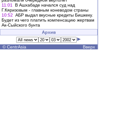
разломали очередной вертолет
11:01
В Ашхабаде начался суд над
Г.Кяризовым - главным коневодом страны
10:52
АБР выдал вкусные кредиты Бишкеку.
Будет из чего платить компенсацию жертвам
Ак-Сыйского бунта
Архив
©
CentrAsia
Вверх