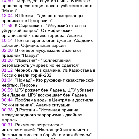
14:50
"Мерседес" спустил шины. В Москве
прошла презентация нового узбекского авто -
"Матиз"
13:04
В.Шелия - "Для чего американцы
проникают в Центразию"
11:58
К.Сыроежкин - "Уйгурский ответ на
уйгурский вопрос". От мифических
организаций к тактике террора. Анализ
10:14
Полная хронология Джалал-Абадских
событий. Официальная версия
02:00
В четверг мусульмане отмечают
праздник "Навруз"
01:20
"Известия" - "Коллективная
безопасность умирает, но не сдается"
01:12
Чернобыль в крамане. Из Казахстана в
Россию везли торий-232
01:04
"Номад" - Кто руководит казахстанской
нефтью. Персоны
00:59
ЦРУ рожает бен Ладена, ЦРУ убивает
бен Ладена, ЦРУ воскрешает бен Ладена
00:44
Проблема воды в ЦентрАзии достигла
"точки кипения". Анализ ситуации
00:38
Д.Рогозин - "Истинная причина
международного терроризма - двойная
мораль"
00:31
Рахмонов встретился с
интеллигенцией: "Настоящий интеллигент...
бескомпромиссен в борьбе с мракобесием"