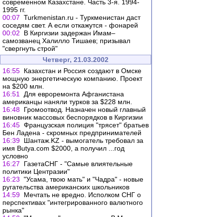
современном Казахстане. Часть 3-я. 1994-
1995 гг.
00:07
Turkmenistan.ru - Туркменистан даст
соседям свет. А если откажутся - фонарей
00:02
В Киргизии задержан Имам–
самозванец Халилло Тишаев; призывал
"свергнуть строй"
Четверг, 21.03.2002
16:55
Казахстан и Россия создают в Омске
мощную энергетическую компанию. Проект
на $200 млн.
16:51
Для евроремонта Афганистана
американцы наняли турков за $228 млн.
16:48
Громоотвод. Назначен новый главный
виновник массовых беспорядков в Киргизии
16:45
Французская полиция "трясет" братьев
Бен Ладена - скромных предпринимателей
16:39
Шантаж.KZ - вымогатель требовал за
имя Butya.com $2000, а получил ...год
условно
16:27
ГазетаСНГ - "Самые влиятельные
политики Центразии"
16:23
"Усама, твою мать" и "Чадра" - новые
ругательства американских школьников
14:59
Мечтать не вредно. Исполком СНГ о
перспективах "интегрированного валютного
рынка"