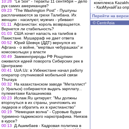
10:28
"Le Soir" - Теракты 11 сентября – дело
комплекса Kazakhs
рук самих американцев?
-
КазМунайГаз опр
09:23
"The Washington Post" - Пуштуны
расплачиваются за грехи Талибана. Их
Перейти на верс
женщин - насилуют, мужчих - убивают
©
CentrAsia
01:11
Афганистан: король возвращается.
Вернется ли стабильность?
01:03
США хочет напасть на талибов в
Пакистане. Мушарраф не дает ответа
00:52
Юрий Шевчук (ДДТ) вернулся из
Афгана - о войне, "мертвых чебурашках" и
комсомольцах у власти
00:49
Замминприроды РФ Рощупкин
оживился идеей поворота Сибирских рек в
Центразию
00:41
UzA.Uz: в Узбекистане начал работу
оператор спутниковой мобильной связи
Thuraya
00:32
На казахстанском заводе "Металлист"
(г. Уральск) собираются выдать зарплату...
пулеметами Калашникова
00:23
Ислам.Ru цитирует: "Мы должны
вторгнуться в их страны, уничтожить их
лидеров и обратить их в христианство"
00:19
"Немецкая волна" - Суровые будни
туркмено-таджикского наркотрафика. Ниязов
в курсе?
00:13
Д.Ашимбаев - Кадровая политика в