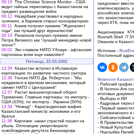
00:19
The Christian Science Monitor - США
предложил ввести
ведет тайные переговоры с Казахстаном на
компенсировать 
предмет размещения войск
российских компан
00:12
Назарбаев участвовал в народных
что казахстанска
гуляниях, а Каримов открыл консерваторию
через КТК, пока н
00:11
Алиев получил премию "Журналист
года", как лучший друг журналистов!
Акционерами КТК
00:10
Рахмонов получил премию имени
Rosneft-Shell /7
Петра Великого как "лучший менеджер новой
Оманом и Казахст
эпохи"!
00:02
Экс-главком НАТО У.Кларк - афганские
Источник -
RusEn
партизаны всем еще наваляют!
Постоянный адрес
Пятница, 22.03.2002
12:39
Казахстан вступил в Исламскую
корпорацию по развитию частного сектора
12:38
Генсек НАТО Дж. Робертсон - "Мы
Новости Казахст
нуждаемся в крепком механизме, который
-
Рабочий график 
свяжет НАТО с Центразией"
-
В Чолпон-Ате со
12:37
Растет внешнеторговый оборот
итоговых докумен
Туркмении. Главные партнеры: по импорту -
-
Выборы и ИИ
США (53%), по экспорту - Украина (50%)
-
Кадровые перес
12:34
"Номад" - Карагандинская мафия.
-
Первый заместит
Казахстанский министр экономики и его
экономического и
братья
-
Сейсмостойкий з
11:38
Киргизия: накал страстей пошел на
-
В Правительстве
убыль. Оппозицию умиротворило
-
Новый Купултай:
освобождение депутата Бекназарова
-
Нурлыбек Налиб