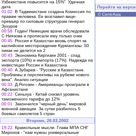
Узбекистане повысится на 15%". Удачная
дата
Перейти на верс
01:02
В Таджикистане создана Комиссия по
©
CentrAsia
правам человека. Ее возглавил вице-
премьер по силовым структурам генерал
Зухуров
00:58
Годен! Немецкие врачи обследовали
С.Ниязова и прописали ему только очки
00:45
Россия и Казахстан вновь спорят за
каспийское месторождение Курмангазы. 50
никак не делится на 2
00:43
Экономика Киргизии 2001 - спад
экспорта (10%) и импорта (17%). Надежда на
инвестиции России и Казахстана
00:40
А.Зубарев - "Русские в Казахстане.
Проблемы и перспективы на рубеже нового
века". Анализ ситуации
00:33
Д.Рогозин - Американцы проиграли в
Афганистане
00:22
Синьхуа - Китай снизил уровень
таможенного тарифа до 12%
00:01
Закончился "черный день" мировой
военной авиации. За сутки разбилось 5
боевых самолетов 5 стран
Вторник, 26.03.2002
19:22
Крамольные мысли. Глава МПА СНГ
Миронов - "нам нужны универсальные