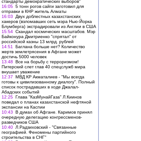
стандарты демократических выборов"
16:05
5 тонн рогов сайги заготовил для
отправки в КНР житель Алматы
16:03
Двух доблестных казахстанских
хакеров (взломавших сеть мэра Нью-Йорка
Блумберга) экстрадировали из Англии в США
15:54
Скандал космических масштабов. Мэр
Байконура Дмитриенко "спрятал" от
российской казны 13 млрд. рублей
14:51
Баглана больше нет? Количество
жертв землетрясения в Афгане может
достичь 5000 человек
13:48
Все на борьбу с терроризмом!
Питерский слет глав 40 спецслужб мира
внушает уважение
12:37
МВД КР Акматалиев - "Мы всегда
готовы к цивилизованному диалогу". Полный
список пострадавших в ходе Джалал-
Абадских событий
12:25
Глава "КазМунайГаза" Л.Киинов
поведал о планах казахстанской нефтяной
экспансии на Каспии
10:43
В думах об Афгане. Каримов принял
очередную делегацию конгрессменов-
разведчиков США
10:40
Л.Радзиховский - "Связанные
географией. Феномены партийного
строительства в СНГ"