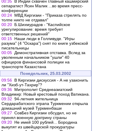
00:35
В Индии схвачен главный кашмирский
сепаратист Ясин Малик ...во время пресс-
конференции
00:24
МВД Киргизии - "Приказа стрелять по
толпе никто не отдавал"
00:20
Б.Шихмурадов - "Каспийское
урегулирование: время требует
ответственных решений"
00:15
Наши люди в Голливуде. "Игры
разума" (4 "Оскара") снят по книге узбекской
писательницы
00:05
Демонстративная отставка. Вслед за
уволенным начальником "ушли" 40
офицеров финансовой полиции на
транспорте Казахстана
Понедельник, 25.03.2002
09:56
В Киргизии дискуссия - А не узаконить
ли "Хизб-ут-Тахрир"?
09:36
Митрополит Среднеазиатский
Владимир: Новый крестовый поход Ватикана.
09:32
94-летния жительница
Сердарабатского этрапа Туркмении открыла
домашний музей Туркменбаши
09:27
СовБез Киргизии обсудил, но не
принял военную доктрину страны
09:20
Не имей 100 рублей... Бородина
выкупят из швейцарской прокуратуры