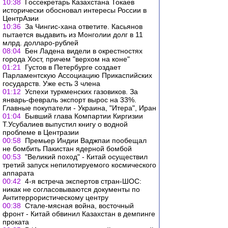
10:38
Госсекретарь Казахстана Токаев
исторически обосновал интересы России в
ЦентрАзии
10:36
За Чингис-хана ответите. Касьянов
пытается выдавить из Монголии долг в 11
млрд. долларо-рублей
08:04
Бен Ладена видели в окрестностях
города Хост, причем "верхом на коне"
01:21
Густов в Петербурге создает
Парламентскую Ассоциацию Прикаспийских
государств. Уже есть 3 члена
01:12
Успехи туркменских газовиков. За
январь-февраль экспорт вырос на 33%.
Главные покупатели - Украина, "Итера", Иран
01:04
Бывший глава Компартии Киргизии
Т.Усубалиев выпустил книгу о водной
проблеме в Центразии
00:58
Премьер Индии Ваджпаи пообещал
не бомбить Пакистан ядерной бомбой
00:53
"Великий поход" - Китай осуществил
третий запуск непилотируемого космического
аппарата
00:42
4-я встреча экспертов стран-ШОС:
никак не согласовываются документы по
Антитеррористическому центру
00:38
Стале-мясная война, восточный
фронт - Китай обвинил Казахстан в демпинге
проката