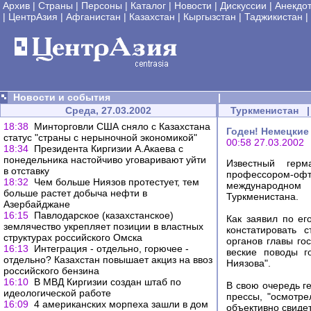
Архив
|
Страны
|
Персоны
|
Каталог
|
Новости
|
Дискуссии
|
Анекдо
|
ЦентрАзия
|
Афганистан
|
Казахстан
|
Кыргызстан
|
Таджикистан
|
Новости и события
|
Среда, 27.03.2002
Туркменистан
|
18:38
Минторговли США сняло с Казахстана
Годен! Немецкие
статус "страны с нерыночной экономикой"
00:58 27.03.2002
18:34
Президента Киргизии А.Акаева с
понедельника настойчиво уговаривают уйти
Известный герм
в отставку
профессором-офта
18:32
Чем больше Ниязов протестует, тем
международном 
больше растет добыча нефти в
Туркменистана.
Азербайджане
16:15
Павлодарское (казахстанское)
Как заявил по е
землячество укрепляет позиции в властных
констатировать 
структурах российского Омска
органов главы го
16:13
Интеграция - отдельно, горючее -
веские поводы г
отдельно? Казахстан повышает акциз на ввоз
Ниязова".
российского бензина
16:10
В МВД Киргизии создан штаб по
В свою очередь г
идеологической работе
прессы, "осмотр
16:09
4 американских морпеха зашли в дом
объективно свиде