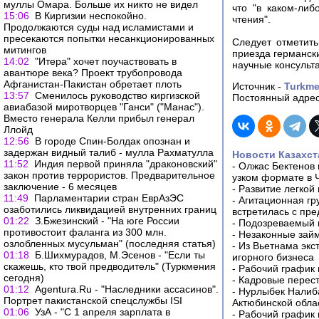
муллы Омара. Больше их никто не видел
что "в каком-ли
15:06
В Киргизии неспокойно.
чтения".
Продолжаются суды над исламистами и
пресекаются попытки несанкционированных
Следует отметить
митингов
приезда германск
14:02
"Итера" хочет поучаствовать в
научные консульт
авантюре века? Проект трубопровода
Афганистан-Пакистан обретает плоть
Источник -
Turkme
13:57
Сменилось руководство киргизской
Постоянный адрес
авиабазой миротворцев "Ганси" ("Манас").
Вместо генерала Келли прибыл генерал
Ллойд
12:56
В городе Спин-Болдак опознан и
задержан видный талиб - мулла Рахматулла
Новости Казахст
11:52
Индия первой приняла "драконовский"
-
Олжас Бектенов 
закон против террористов. Предварительное
узком формате в 
заключение - 6 месяцев
-
Развитие легкой
11:49
Парламентарии стран ЕврАзЭС
-
Агитационная гр
озаботились ликвидацией внутренних границ
встретилась с пр
01:22
З.Бжезинский - "На юге России
-
Подозреваемый в
противостоит фаланга из 300 млн.
-
Незаконные займ
озлобленных мусульман" (последняя статья)
-
Из Вьетнама экс
01:18
Б.Шихмурадов, М.Эсенов - "Если ты
игорного бизнеса
скажешь, кто твой предводитель" (Туркмения
-
Рабочий график 
сегодня)
-
Кадровые перес
01:12
Agentura.Ru - "Наследники ассасинов".
-
Нурлыбек Налиб
Портрет пакистанской спецслужбы ISI
Актюбинской обла
01:06
УзА - "С 1 апреля зарплата в
-
Рабочий график 