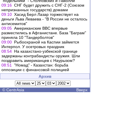
"подельники" - Столповских и Паколли
09:16
СНГ будет дружить с СНГ-2 (Союзом
непризнанных государств) домами
09:10
Хасид Берл Лазар торжествует на
деньги Льва Леваева - "В России не осталось
антисемитов"
09:05
Американские ВВС впервые
разместились в Афганистане. База "Баграм"
приняла 10 "Тандерболтов"
09:00
Рыбоохраной на Каспии займется
Интерпол. У осетровых праздник
08:54
На казахстано-узбекской границе
задержаны контрабандисты оружия. Шли
поздравить американцев с Наурызом?
08:51
"Номад" - Казахстан: борьба
оппозиции с финансовой полицией
Архив
©
CentrAsia
Вверх