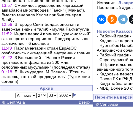
Афганистан-Пакистан обретает плоть
Источник -
Экспре
13:57
Сменилось руководство киргизской
Постоянный адрес
авиабазой миротворцев "Ганси" ("Манас").
Вместо генерала Келли прибыл генерал
Ллойд
12:56
В городе Спин-Болдак опознан и
задержан видный талиб - мулла Рахматулла
Новости Казахст
11:52
Индия первой приняла "драконовский"
-
Рабочий график 
закон против террористов. Предварительное
-
Кадровые перес
заключение - 6 месяцев
-
Нурлыбек Налиб
11:49
Парламентарии стран ЕврАзЭС
Актюбинской обла
озаботились ликвидацией внутренних границ
-
Рабочий график 
01:22
З.Бжезинский - "На юге России
-
Справедливый до
противостоит фаланга из 300 млн.
-
В Правительстве
озлобленных мусульман" (последняя статья)
авиационного топ
01:18
Б.Шихмурадов, М.Эсенов - "Если ты
-
Кадровые перес
скажешь, кто твой предводитель" (Туркмения
-
Посол РК в РФ Д
сегодня)
-
Когда тайна ста
Архив
-
МВД: Более 20 с
Перейти на верс
©
CentrAsia
Вверх
©
CentrAsia