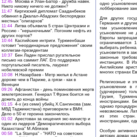
12:45
Москва и Улан-Батор - дружба навек.
одно усыновление
Никто никому ничего не должен?
лоббирование зак
11:47
Киргизский дипломат Сааданбеков
обвинил в Джалал-Абадских беспорядках
Для других госу
местных "олигархов"
Германия и други
11:44
Литва объявила 5 стран Центразии и
там усыновлени
Россию - "нерыночными". Погоним нефть из
усыновление не д
других портов?
Европы запрещае
10:44
Каспийские интриги. Туркменбаши
ограничивается 
готовит "неординарные предложения" своим
выбирать ребенка
коллегам-президентам
усыновителя в за
10:37
Бен Ладен прислал ругательное
законные требов
письмо на саммит ЛАГ. Его поддержал
инстанциях. В И
португальский писатель, лауреат
Английским арис
нобелевской премии
многих странах Ев
10:08
Н.Назарбаев - Метр жилья в Астане
дороже чем в Париже, а грязи - как в
Религиозные и э
Венеции
усыновлении в п
09:26
Афганистан - день поминовения жертв
(удочерение) то
землетрясения. Генерал Т.Фрэнк боится не
Грузия, Туркме
дожить до конца войны
иностранцами. Б
01:15
4-х (из семи) убийц Х.Сангинова (зам.
однако процедурн
МВД Таджикистана) приговорили к ВМН.
невозможным. Лат
Дело о 50 кг героина закончилось
из этих стран.
01:02
Арестован за хищения экс-министр и
иностранцами, од
один из лидеров "Демократического выбора
Казахстана" М.Аблязов
Особую активнос
00:58
"La Stampa" - "НАТО на советских
детских домах нах