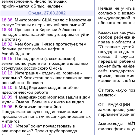
землетрясения. Число погибших
приближается к 5 тыс. человек
Нельзя не учитыв
Среда, 27.03.2002
согласно с возм
международной п
18:38
Минторговли США сняло с Казахстана
обеспокоенность 
статус "страны с нерыночной экономикой"
18:34
Президента Киргизии А.Акаева с
Казахстан как уч
понедельника настойчиво уговаривают уйти
свобод ребенка д
в отставку
права в области 
18:32
Чем больше Ниязов протестует, тем
"О защите детей 
больше растет добыча нефти в
государство долж
Азербайджане
семье. В случае
16:15
Павлодарское (казахстанское)
передачи ребенк
землячество укрепляет позиции в властных
может быть найден
структурах российского Омска
себя государство
16:13
Интеграция - отдельно, горючее -
кризис, эпидемия
отдельно? Казахстан повышает акциз на ввоз
исключительной м
российского бензина
16:10
В МВД Киргизии создан штаб по
От того, какую по
идеологической работе
малюток.
16:09
4 американских морпеха зашли в дом
муллы Омара. Больше их никто не видел
ОТ РЕДАКЦИИ. Г
15:06
В Киргизии неспокойно.
законопроект, уж
Продолжаются суды над исламистами и
парламентарии ег
пресекаются попытки несанкционированных
митингов
Амангельды АЙТ
14:02
"Итера" хочет поучаствовать в
философских наук
авантюре века? Проект трубопровода