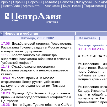
Архив
|
Страны
|
Персоны
|
Каталог
|
Новости
|
Дискуссии
|
Анекдо
|
ЦентрАзия
|
Афганистан
|
Казахстан
|
Кыргызстан
|
Таджикистан
|
Новости и события
|
Пятница, 29.03.2002
Казахстан
|
17:05
Дружба второй степени. Госсекретарь
Экспорт детей-с
Казахстана Токаев раздает в Москве ордена
00:51 29.03.2002
и подписывает документы
11:53
Арестованного экс-министра
ЧТО СТОИТ ЗА 
энергетики Казахстана обвиняют в связях с
"узбекской мафией"
Усыновление ин
11:49
Служба охраны президента
благочинно. Выво
Казахстана разгромила непонравившееся
часто бывает, на
казино
поймать за руку
10:40
Милости просим. В Москве
мощных криминаль
открывается Центр русско-узбекского
культурного сотрудничества им. Тамары
Усыновление каза
Ханум
Канаду, Израиль,
10:29
"Правда.Ру" - Земля и Вода: главные
т.д. - в общей 
причины межгосударственных конфликтов в
прокуратуры Рес
ЦентрАзии
граничащих с пре
10:26
Что-то будет. Турция обвинила США в