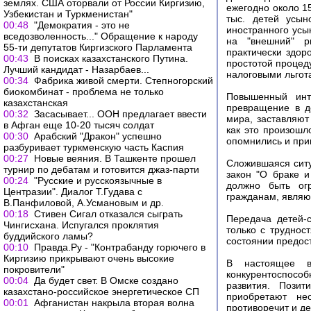
землях. США оторвали от России Киргизию,
ежегодно около 15
Узбекистан и Туркменистан"
тыс. детей усын
00:48
"Демократия - это не
иностранного усы
вседозволенность..." Обращение к народу
на "внешний" р
55-ти депутатов Киргизского Парламента
практически здор
00:43
В поисках казахстанского Путина.
простотой процед
Лучший кандидат - Назарбаев...
налоговыми льгот
00:34
Фабрика живой смерти. Степногорский
биокомбинат - проблема не только
Повышенный инт
казахстанская
превращение в д
00:32
Засасывает... ООН предлагает ввести
мира, заставляю
в Афган еще 10-20 тысяч солдат
как это произошл
00:30
Арабский "Дракон" успешно
опомнились и при
разбуривает туркменскую часть Каспия
00:27
Новые веяния. В Ташкенте прошел
Сложившаяся ситу
турнир по дебатам и готовится джаз-парти
закон "О браке и
00:24
"Русские и русскоязычные в
должно быть ог
Центразии". Диалог Т.Гудава с
гражданам, являю
В.Панфиловой, А.Усмановым и др.
00:18
Стивен Сигал отказался сыграть
Передача детей-
Чингисхана. Испугался проклятия
только с труднос
буддийского ламы?
состоянии предос
00:10
Правда.Ру - "Контрабанду горючего в
Киргизию прикрывают очень высокие
В настоящее в
покровители"
конкурентоспосо
00:04
Да будет свет. В Омске создано
развития. Пози
казахстано-российское энергетическое СП
приобретают не
00:01
Афганистан накрыла вторая волна
противоречит и д