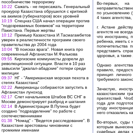
пособничестве терроризму
Во-первых, на 
10:22
Сажать - не пересажать. Генеральный
неправительстве
прокурор Казахстана обрушился с критикой
по усыновлению (
на акимов (губернаторов) всех уровней
4 таких агентства,
10:19
Спецназ США начал операции против
"подозреваемых боевиков" на территории
г. Астане дейст
Пакистана. Первые жертвы
агентств не всегд
10:12
Премьер Казахстана И.Тасмагамбетов
что иностранец, 
уверен в реалистичности программ своего
ребенка, иметь с 
правительства до 2004 года
попечительства 
10:04
"В поисках врага". Новая книга про
представить спра
современный Афганистан М.Фалькова
здоровья, а также
09:55
Киргизские коммунисты дозрели до
революционной ситуации. Власти в 10 раз
Однако агентств
завысили "джалал-абадские" потери среди
правило, предос
милиции
принцип личного
09:37
НГ - "Американская морская пехота в
требуемого закон
степях Казахстана"
02:22
Американцы собираются запустить в
Зачастую, иност
Афганистан луноход
казахстанским г
02:17
Слет начальников Штабов ВС СНГ в
препятствий. Что
Москве демонстрирует разброд и шатания
года для подгото
02:14
В Администрации В.Путина будет
угоду иностранца
создано "подразделение" по работе с
него отказались к
соотечественниками
01:38
"Номад" - "Ведется расследование". В
Во-вторых, суды 
Казахстане арестованы чиновники с
которым вынесены
громкими именами
судебных делах 