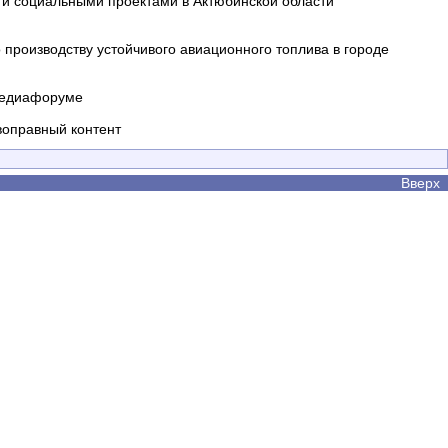
и социальными проектами в Актюбинской области
производству устойчивого авиационного топлива в городе
 медиафоруме
воправный контент
Вверх