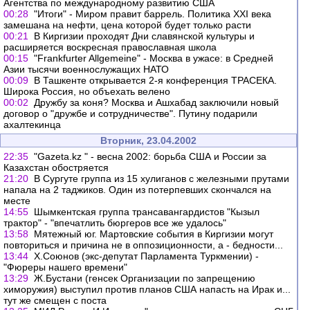
Агентства по международному развитию США
00:28
"Итоги" - Миром правит баррель. Политика XXI века
замешана на нефти, цена которой будет только расти
00:21
В Киргизии проходят Дни славянской культуры и
расширяется воскресная православная школа
00:15
"Frankfurter Allgemeine" - Москва в ужасе: в Средней
Азии тысячи военнослужащих НАТО
00:09
В Ташкенте открывается 2-я конференция ТРАСЕКА.
Широка Россия, но объехать велено
00:02
Дружбу за коня? Москва и Ашхабад заключили новый
договор о "дружбе и сотрудничестве". Путину подарили
ахалтекинца
Вторник, 23.04.2002
22:35
"Gazeta.kz " - весна 2002: борьба США и России за
Казахстан обостряется
21:20
В Сургуте группа из 15 хулиганов с железными прутами
напала на 2 таджиков. Один из потерпевших скончался на
месте
14:55
Шымкентская группа трансавангардистов "Кызыл
трактор" - "впечатлить бюргеров все же удалось"
13:58
Мятежный юг. Мартовские события в Киргизии могут
повториться и причина не в оппозиционности, а - бедности...
13:44
Х.Союнов (экс-депутат Парламента Туркмении) -
"Фюреры нашего времени"
13:29
Ж.Бустани (генсек Организации по запрещению
химоружия) выступил против планов США напасть на Ирак и...
тут же смещен с поста