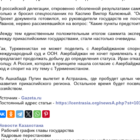
В российской делегации, откровенно обозленной результатами самм
только и бросил спецпосланник по Каспию Виктор Калюжный. "Ос
Проект документа готовился, но руководители государств не пос
Иванов, нервно рассмеявшийся на вопрос: "Какие пункты предстоит
Между тем единственным положительным итогом саммита экспер
между прикаспийскими государствами, стали настолько очевидны.
Так, Туркменистан не может поделить с Азербайджаном спор
международный суд и ООН. Азербайджан не хочет привлекать к р
предлагает продолжать добычу до определения статуса. Иран отказ
толщу. А Россия, которая в принципе нашла согласие с Азербайдж
вод и спорит на эту тему с Туркменистаном.
Из Ашхабада Путин вылетит в Астрахань, где пробудет целых ч
развития прикаспийского региона. Остальное время будет посв
хозяйством.
Источник -
Gazeta.ru
Постоянный адрес статьи -
https://centrasia.org/newsA.php?st=1
Новости Казахстана
-
Рабочий график главы государства
-
Кадровые перестановки