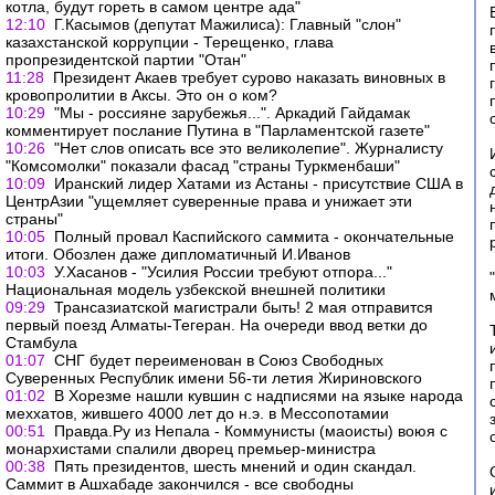
котла, будут гореть в самом центре ада"
12:10
Г.Касымов (депутат Мажилиса): Главный "слон"
казахстанской коррупции - Терещенко, глава
пропрезидентской партии "Отан"
11:28
Президент Акаев требует сурово наказать виновных в
кровопролитии в Аксы. Это он о ком?
10:29
"Мы - россияне зарубежья...". Аркадий Гайдамак
комментирует послание Путина в "Парламентской газете"
10:26
"Нет слов описать все это великолепие". Журналисту
"Комсомолки" показали фасад "страны Туркменбаши"
10:09
Иранский лидер Хатами из Астаны - присутствие США в
ЦентрАзии "ущемляет суверенные права и унижает эти
страны"
10:05
Полный провал Каспийского саммита - окончательные
итоги. Обозлен даже дипломатичный И.Иванов
10:03
У.Хасанов - "Усилия России требуют отпора..."
Национальная модель узбекской внешней политики
09:29
Трансазиатской магистрали быть! 2 мая отправится
первый поезд Алматы-Тегеран. На очереди ввод ветки до
Стамбула
01:07
СНГ будет переименован в Союз Свободных
Суверенных Республик имени 56-ти летия Жириновского
01:02
В Хорезме нашли кувшин с надписями на языке народа
меххатов, жившего 4000 лет до н.э. в Мессопотамии
00:51
Правда.Ру из Непала - Коммунисты (маоисты) воюя с
монархистами спалили дворец премьер-министра
00:38
Пять президентов, шесть мнений и один скандал.
Саммит в Ашхабаде закончился - все свободны