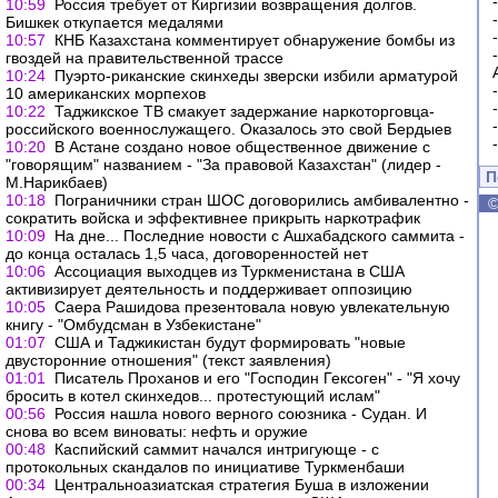
10:59
Россия требует от Киргизии возвращения долгов.
Бишкек откупается медалями
10:57
КНБ Казахстана комментирует обнаружение бомбы из
гвоздей на правительственной трассе
10:24
Пуэрто-риканские скинхеды зверски избили арматурой
10 американских морпехов
10:22
Таджикское ТВ смакует задержание наркоторговца-
российского военнослужащего. Оказалось это свой Бердыев
10:20
В Астане создано новое общественное движение с
"говорящим" названием - "За правовой Казахстан" (лидер -
П
М.Нарикбаев)
10:18
Пограничники стран ШОС договорились амбивалентно -
сократить войска и эффективнее прикрыть наркотрафик
10:09
На дне... Последние новости с Ашхабадского саммита -
до конца осталась 1,5 часа, договоренностей нет
10:06
Ассоциация выходцев из Туркменистана в США
активизирует деятельность и поддерживает оппозицию
10:05
Саера Рашидова презентовала новую увлекательную
книгу - "Омбудсман в Узбекистане"
01:07
США и Таджикистан будут формировать "новые
двусторонние отношения" (текст заявления)
01:01
Писатель Проханов и его "Господин Гексоген" - "Я хочу
бросить в котел скинхедов... протестующий ислам"
00:56
Россия нашла нового верного союзника - Судан. И
снова во всем виноваты: нефть и оружие
00:48
Каспийский саммит начался интригующе - с
протокольных скандалов по инициативе Туркменбаши
00:34
Центральноазиатская стратегия Буша в изложении