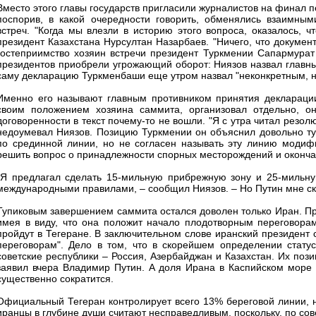
Вместо этого главы государств пригласили журналистов на финал п
поспорив, в какой очередности говорить, обменялись взаимны
встреч. "Когда мы влезли в историю этого вопроса, оказалось, 
президент Казахстана Нурсултан Назарбаев. "Ничего, что докумен
гостеприимство хозяин встречи президент Туркмении Сапармурат 
президентов приобрели угрожающий оборот: Ниязов назвал главны
саму декларацию Туркменбаши еще утром назвал "неконкретным, 
Именно его называют главным противником принятия декларации
своим положением хозяина саммита, организовал отдельно, он
договоренности в текст почему-то не вошли. "Я с утра читал резо
недоумевал Ниязов. Позицию Туркмении он объяснил довольно тум
по срединной линии, но не согласен называть эту линию модифи
решить вопрос о принадлежности спорных месторождений и оконча
"Я предлагал сделать 15-мильную прибрежную зону и 25-мильную
международными правилами, – сообщил Ниязов. – Но Путин мне сказ
Тупиковым завершением саммита остался доволен только Иран. Пре
имея в виду, что она положит начало плодотворным переговора
пройдут в Тегеране. В заключительном слове иранский президент 
переговорам". Дело в том, что в скорейшем определении стату
советские республики – Россия, Азербайджан и Казахстан. Их поз
заявил вчера Владимир Путин. А доля Ирана в Каспийском море 
существенно сократится.
Официальный Тегеран контролирует всего 13% береговой линии, н
иранцы в глубине души считают несправедливым, поскольку, по со