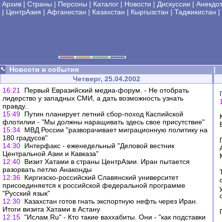
Архив
|
Страны
|
Персоны
|
Каталог
|
Новости
|
Дискуссии
|
Анекдо
|
ЦентрАзия
|
Афганистан
|
Казахстан
|
Кыргызстан
|
Таджикистан
|
Новости и события
|
Четверг, 25.04.2002
16:21
Первый Евразийский медиа-форум. - Не отобрать
лидерство у западных СМИ, а дать возможность узнать
правду..
15:49
Путин планирует летний сбор-поход Каспийской
флотилии - "Мы должны наращивать здесь свое присутствие"
15:34
МВД России "разворачивает миграционную политику на
180 градусов"
14:30
Интерфакс - еженедельный "Деловой вестник
Центральной Азии и Кавказа"
12:40
Визит Хатами в страны ЦентрАзии. Иран пытается
разорвать петлю Анаконды
12:36
Киргизско-российский Славянский университет
присоединяется к российской федеральной программе
"Русский язык"
12:30
Казахстан готов гнать экспортную нефть через Иран.
Итоги визита Хатами в Астану
12:15
"Ислам.Ru" - Кто такие ваххабиты. Они - "как подставки