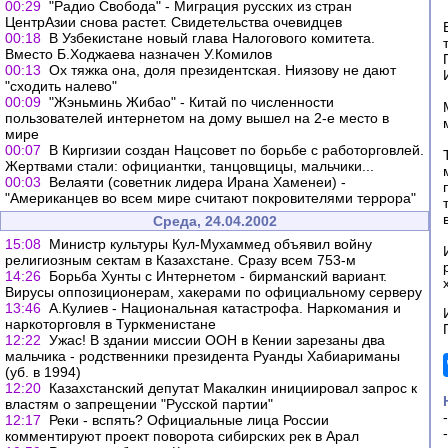
00:29
"Радио Свобода" - Миграция русских из стран
ЦентрАзии снова растет. Свидетельства очевидцев
00:18
В Узбекистане новый глава Налогового комитета.
Вместо Б.Ходжаева назначен У.Комилов
00:13
Ох тяжка она, доля президентская. Ниязову не дают
"сходить налево"
00:09
"Жэньминь Жибао" - Китай по численности
пользователей интернетом на дому вышел на 2-е место в
мире
00:07
В Киргизии создан Нацсовет по борьбе с работорговлей.
Жертвами стали: официантки, танцовщицы, мальчики...
00:03
Велаяти (советник лидера Ирана Хаменеи) -
"Американцев во всем мире считают покровителями террора"
Среда, 24.04.2002
15:08
Министр культуры Кул-Мухаммед объявил войну
религиозным сектам в Казахстане. Сразу всем 753-м
14:26
Борьба Хунты с Интернетом - бирманский вариант.
Вирусы оппозиционерам, хакерами по официальному серверу
13:46
А.Кулиев - Национальная катастрофа. Наркомания и
наркоторговля в Туркменистане
12:22
Ужас! В здании миссии ООН в Кении зарезаны два
мальчика - родственники президента Руанды Хабиариманы
(уб. в 1994)
12:20
Казахстанский депутат Макалкин инициировал запрос к
властям о запрещении "Русской партии"
12:17
Реки - вспять? Официальные лица России
комментируют проект поворота сибирских рек в Арал