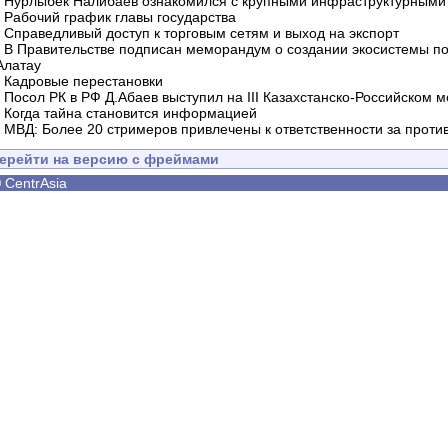
-
Нурлыбек Налибаев ознакомился с крупными инфраструктурными 
-
Рабочий график главы государства
-
Справедливый доступ к торговым сетям и выход на экспорт
-
В Правительстве подписан меморандум о создании экосистемы по 
Алатау
-
Кадровые перестановки
-
Посол РК в РФ Д.Абаев выступил на III Казахстанско-Российском
-
Когда тайна становится информацией
-
МВД: Более 20 стримеров привлечены к ответственности за проти
ерейти на версию с фреймами
©
CentrAsia