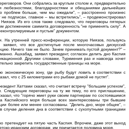
ереговоров. Они собрались за круглым столом и, предварительно
ми любезностями, благодарностями и обещаниями дальнейших
что проблем больше, чем мы ожидали", – расстроенно произнес
т не подписан, главное – мы встретились", – продемонстрировал
Ниязов. Из его слов также следовало, что переговоры пятерых
м достижением саммита договоренность "не применять силу". А
неконтролируемым и пустым" документом.
. На утренней пресс-конференции, которую Ниязов, пользуясь
 заявил, что все достигнутые после многочасовых дискуссий
люцию. Ничего там не было. Зачем принимать пустой документ?" –
анно. Ашхабад, заявил президент, согласен делить дно Каспия
кационной. Другими словами, Туркмения раз и навсегда хочет
тельно закрепить государственные границы на море.
 экономическую зону, где рыбу будут ловить в соответствии с
ал, что с 25 километрами его рыбаки домой не пустят".
зидент Хаттами сказал, что считает встречу "большим успехом",
м. Следующие переговоры на ту же тему, по его приглашению,
сказал, что "горячо жмет руки своим партнерам по состоявшимся
са Каспийского моря больше всех заинтересованы три бывшие
иции более или менее согласованы. "Делить дно, море общее", –
в случае деления дна в соответствии с сухопутными границами
о претендует на пятую часть Каспия. Впрочем, даже этот выход
ветско-иранским договорам, им причитается половина моря.