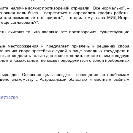
ита, наличие всяких противоречий отрицали. "Все нормально", –
новная цель была – встретиться и определить график работы.
читали возможным его принять", – вторил ему глава МИД Игорь
 еще согласовать?".
ты считают то, что впервые все противоречия, существующие
ные месторождения и предлагает привлечь к решению спора
ешению спора третейских судей в лице западных государств и
ывается делить только дно и хочет делить вместе с ним и водную
аном и Казахстаном, не может определиться с зоной прибрежных
етыре дня. Основная цель поездки – совещание по проблемам
ящено знакомству с Астраханской областью и местным рыбным
019714700