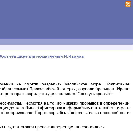
 Обозлен даже дипломатичный И.Иванов
кмении не смогли разделить Каспийское море. Подписание
 собран саммит Прикаспийской пятерки, сорвали президент Ирана
е вчера говорил, что дело начинает "пахнуть кровью".
ессимисты. Несмотря на то что никаких прорывов в определении
рация должна была зафиксировать формальную готовность стран-
го не произошло. Переговоры были сорваны из-за неспособности
лась, а итоговая пресс-конференция не состоялась.