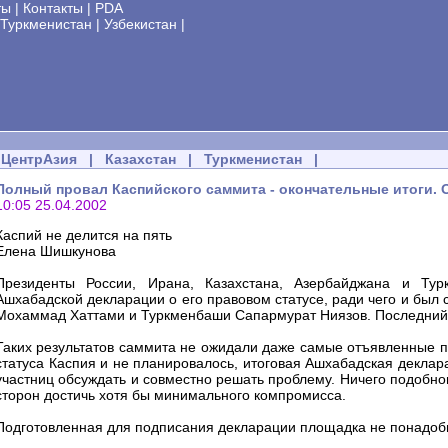
ты
|
Контакты
|
PDA
Туркменистан
|
Узбекистан
|
ЦентрАзия
|
Казахстан
|
Туркменистан
|
Полный провал Каспийского саммита - окончательные итоги.
10:05 25.04.2002
Каспий не делится на пять
Елена Шишкунова
Президенты России, Ирана, Казахстана, Азербайджана и Тур
Ашхабадской декларации о его правовом статусе, ради чего и был
Мохаммад Хаттами и Туркменбаши Сапармурат Ниязов. Последний ещ
Таких результатов саммита не ожидали даже самые отъявленные п
статуса Каспия и не планировалось, итоговая Ашхабадская декла
участниц обсуждать и совместно решать проблему. Ничего подобно
сторон достичь хотя бы минимального компромисса.
Подготовленная для подписания декларации площадка не понадоби