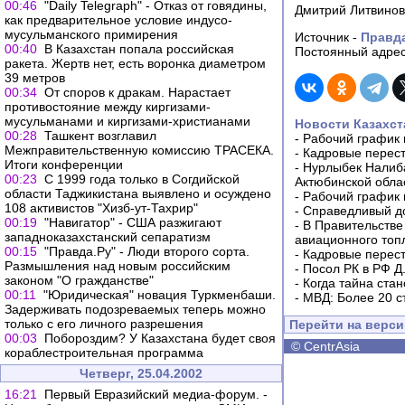
00:46
"Daily Telegraph" - Отказ от говядины,
Дмитрий Литвинов
как предварительное условие индусо-
мусульманского примирения
Источник -
Правд
00:40
В Казахстан попала российская
Постоянный адрес
ракета. Жертв нет, есть воронка диаметром
39 метров
00:34
От споров к дракам. Нарастает
противостояние между киргизами-
мусульманами и киргизами-христианами
Новости Казахст
00:28
Ташкент возглавил
-
Рабочий график 
Межправительственную комиссию ТРАСЕКА.
-
Кадровые перес
Итоги конференции
-
Нурлыбек Налиб
00:23
С 1999 года только в Согдийской
Актюбинской обла
области Таджикистана выявлено и осуждено
-
Рабочий график 
108 активистов "Хизб-ут-Тахрир"
-
Справедливый до
00:19
"Навигатор" - США разжигают
-
В Правительстве
западноказахстанский сепаратизм
авиационного топ
00:15
"Правда.Ру" - Люди второго сорта.
-
Кадровые перес
Размышления над новым российским
-
Посол РК в РФ Д
законом "О гражданстве"
-
Когда тайна ста
00:11
"Юридическая" новация Туркменбаши.
-
МВД: Более 20 с
Задерживать подозреваемых теперь можно
только с его личного разрешения
Перейти на верс
00:03
Побороздим? У Казахстана будет своя
©
CentrAsia
кораблестроительная программа
Четверг, 25.04.2002
16:21
Первый Евразийский медиа-форум. -