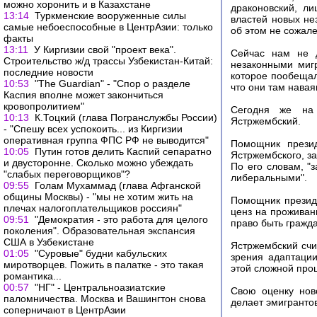
можно хоронить и в Казахстане
драконовский, л
13:14
Туркменские вооруженные силы
властей новых не
самые небоеспособные в ЦентрАзии: только
об этом не сожале
факты
13:11
У Киргизии свой "проект века".
Сейчас нам не д
Строительство ж/д трассы Узбекистан-Китай:
незаконными миг
последние новости
которое пообещал
10:53
"The Guardian" - "Спор о разделе
что они там навая
Каспия вполне может закончиться
кровопролитием"
Сегодня же на 
10:13
К.Тоцкий (глава Погранслужбы России)
Ястржембский.
- "Спешу всех успокоить... из Киргизии
оперативная группа ФПС РФ не выводится"
Помощник презид
10:05
Путин готов делить Каспий сепаратно
Ястржембского, за
и двусторонне. Сколько можно убеждать
По его словам, "
"слабых переговорщиков"?
либеральными".
09:55
Голам Мухаммад (глава Афганской
общины Москвы) - "мы не хотим жить на
Помощник президе
плечах налогоплательщиков россиян"
ценз на проживани
09:51
"Демократия - это работа для целого
право быть гражд
поколения". Образовательная экспансия
США в Узбекистане
Ястржембский счи
01:05
"Суровые" будни кабульских
зрения адаптаци
миротворцев. Пожить в палатке - это такая
этой сложной про
романтика...
00:57
"НГ" - Центральноазиатские
Свою оценку ново
паломничества. Москва и Вашингтон снова
делает эмигранто
соперничают в ЦентрАзии