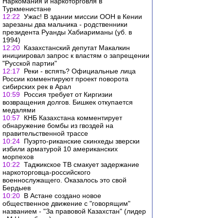
Наркомания и наркоторговля в
Туркменистане
12:22
Ужас! В здании миссии ООН в Кении
зарезаны два мальчика - родственники
президента Руанды Хабиариманы (уб. в
1994)
12:20
Казахстанский депутат Макалкин
инициировал запрос к властям о запрещении
"Русской партии"
12:17
Реки - вспять? Официальные лица
России комментируют проект поворота
сибирских рек в Арал
10:59
Россия требует от Киргизии
возвращения долгов. Бишкек откупается
медалями
10:57
КНБ Казахстана комментирует
обнаружение бомбы из гвоздей на
правительственной трассе
10:24
Пуэрто-риканские скинхеды зверски
избили арматурой 10 американских
морпехов
10:22
Таджикское ТВ смакует задержание
наркоторговца-российского
военнослужащего. Оказалось это свой
Бердыев
10:20
В Астане создано новое
общественное движение с "говорящим"
названием - "За правовой Казахстан" (лидер