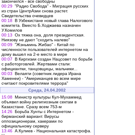
закончился - все свободны
00:29
"Радио Свобода" - Миграция русских
из стран ЦентрАзии снова растет.
Свидетельства очевидцев
00:18
В Узбекистане новый глава Налогового
комитета. Вместо Б.Ходжаева назначен
У.Комилов
00:13
Ох тяжка она, доля президентская.
Ниязову не дают "сходить налево"
00:09
"Жэньминь Жибао" - Китай по
численности пользователей интернетом на
дому вышел на 2-е место в мире
00:07
В Киргизии создан Нацсовет по борьбе
с работорговлей. Жертвами стали:
официантки, танцовщицы, мальчики...
00:03
Велаяти (советник лидера Ирана
Хаменеи) - "Американцев во всем мире
считают покровителями террора"
Среда, 24.04.2002
15:08
Министр культуры Кул-Мухаммед
объявил войну религиозным сектам в
Казахстане. Сразу всем 753-м
14:26
Борьба Хунты с Интернетом -
бирманский вариант. Вирусы
оппозиционерам, хакерами по
официальному серверу
13:46
А.Кулиев - Национальная катастрофа.