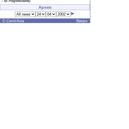
- М.Нарикбаев)
Архив
©
CentrAsia
Вверх