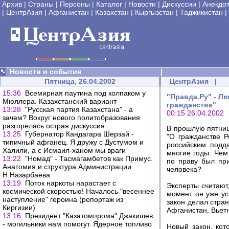
Архив
|
Страны
|
Персоны
|
Каталог
|
Новости
|
Дискуссии
|
Анекдо
|
ЦентрАзия
|
Афганистан
|
Казахстан
|
Кыргызстан
|
Таджикистан
|
Новости и события
|
Пятница, 26.04.2002
ЦентрАзия
|
15:36
Всемирная паутина под колпаком у
"Правда.Ру" - Л
Мюллера. Казахстанский вариант
гражданстве"
13:28
"Русская партия Казахстана" - а
00:15 26.04.2002
зачем? Вокруг нового политобразования
разгорелась острая дискуссия
В прошлую пятниц
13:25
Губернатор Кандагара Шерзай -
"О гражданстве Р
типичный афганец. Я дружу с Дустумом и
российским подд
Халили, а с Исмаил-ханом мы враги
многие годы. Чем
13:22
"Номад" - Тасмагамбетов как Примус.
по праву был при
Анатомия и структура Администрации
человека?
Н.Назарбаева
13:19
Поток наркоты нарастает с
Эксперты считают
космической скоростью! Началось "весеннее
момент он уже ус
наступление" героина (репортаж из
закон делал стран
Киргизии)
Афганистан, Вьетн
13:16
Президент "Казатомпрома" Джакишев
- могильники нам помогут. Ядерное топливо
Новый закон, кот