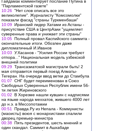
Гайдамак комментирует послание Путина в
"Парламентской газете"
10:26
"Нет слов описать все это
великолепие". Журналисту "Комсомолки"
показали фасад "страны Туркменбаши"
10:09
Иранский лидер Хатами из Астаны -
присутствие США в ЦентрАзии "ущемляет
суверенные права и унижает эти страны"
10:05
Полный провал Каспийского саммита -
окончательные итоги. Обозлен даже
дипломатичный И.Иванов
10:03
У.Хасанов - "Усилия России требуют
отпора..." Национальная модель узбекской
внешней политики
09:29
Трансазиатской магистрали быть! 2
мая отправится первый поезд Алматы-
Тегеран. На очереди ввод ветки до Стамбула
01:07
СНГ будет переименован в Союз
Свободных Суверенных Республик имени 56-
ти летия Жириновского
01:02
В Хорезме нашли кувшин с надписями
на языке народа меххатов, жившего 4000 лет
до н.э. в Мессопотамии
00:51
Правда.Ру из Непала - Коммунисты
(маоисты) воюя с монархистами спалили
дворец премьер-министра
00:38
Пять президентов, шесть мнений и
один скандал. Саммит в Ашхабаде