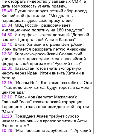
Не отобрать лидерство у западных СМИ, а
дать возможность узнать правду..
15:49
Путин планирует летний сбор-поход
Каспийской флотилии - "Мы должны
наращивать здесь свое присутствие"
15:34
МВД России "разворачивает
миграционную политику на 180 градусов"
14:30
Интерфакс - еженедельный "Деловой
вестник Центральной Азии и Кавказа"
12:40
Визит Хатами в страны ЦентрАзии.
Иран пытается разорвать петлю Анаконды
12:36
Киргизско-российский Славянский
университет присоединяется к российской
федеральной программе "Русский язык"
12:30
Казахстан готов гнать экспортную
нефть через Иран. Итоги визита Хатами в
Астану
12:15
"Ислам.Ru" - Кто такие ваххабиты. Они
- "как подставки котла, будут гореть в самом
центре ада"
12:10
Г.Касымов (депутат Мажилиса):
Главный "слон" казахстанской коррупции -
Терещенко, глава пропрезидентской партии
"Отан"
11:28
Президент Акаев требует сурово
наказать виновных в кровопролитии в Аксы.
Это он о ком?
10:29
"Мы - россияне зарубежья...". Аркадий