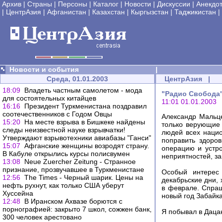
Архив
|
Страны
|
Персоны
|
Каталог
|
Новости
|
Дискуссии
|
Анекдо
|
ЦентрАзия
|
Афганистан
|
Казахстан
|
Кыргызстан
|
Таджикистан
|
Новости и события
|
Среда, 01.01.2003
ЦентрАзия
|
18:09
Владеть частным самолетом - мода
"Радио Свобода"
для состоятельных китайцев
11:01 01.01.2003
16:16
Президент Туркменистана поздравил
соотечественников с Годом Овцы
Александр Мальце
15:20
На месте взрыва в Бишкеке найдены
только верующие 
следы неизвестной науке взрывчатки!
людей всех нацио
Утверждают взрывотехники авиабазы "Ганси"
поправить здоро
15:07
Афганские женщины возродят страну.
операцию и устро
В Кабуле открылись курсы полисвумен
неприятностей, за
13:08
Neue Zuercher Zeitung - Странное
признание, прозвучавшее в Туркменистане
Особый интерес 
12:56
The Times - Черный шарик. Цены на
декабрьские дни, 
нефть рухнут, как только США уберут
в феврале. Спраш
Хуссейна
новый год Забайка
12:48
В Иранском Ахвазе борются с
порнографией: закрыто 7 школ, сожжен банк,
Я побывал в Даца
300 человек арестовано