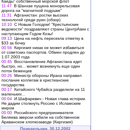
Каеды" собственный морской флот
11:47
В Шанхае пущена монорельсовая
дорога на "магнитной подушке"
11:31
Афганистан: ростки высоких
технологий среди руин (обзор)
10:10
С Новым Голодом! "Крестьянские
ведомости" поздравляют страны ЦентрАзии с
наступающим Годом Козы!
09:13
Цена на нефть пересекла отметку в
$33 за бочку
00:56
Киргизия никак не может избавиться
от советских паспортов. Обмен продлен до
1.07.2003 года
00:45
Восстановление Афганистана идет
быстро, но... может возникнуть еще один
поток беженцев
00:26
Министр обороны Ирана направил
послание коллегам в христианские
государства
00:17
Китайского Чубайса разделили на 11
маленьких...
00:04
И.Шафаревич - Новая глава истории.
Не дадим столкнуть Россию с Исламским
миром
00:00
Российского предпринимателя
Беляева зверски избили на собственном
Араванском хлопкозаводе (Киргизия)
Понедельник, 30.12.2002