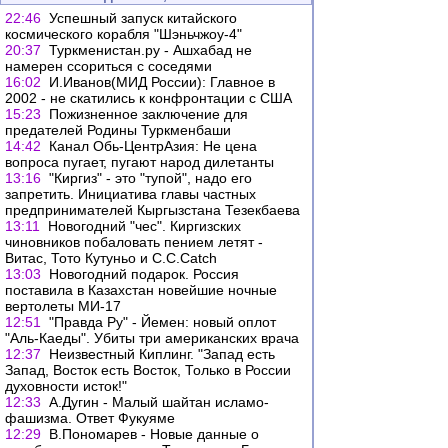
22:46
Успешный запуск китайского
космического корабля "Шэньчжоу-4"
20:37
Туркменистан.ру - Ашхабад не
намерен ссориться с соседями
16:02
И.Иванов(МИД России): Главное в
2002 - не скатились к конфронтации с США
15:23
Пожизненное заключение для
предателей Родины Туркменбаши
14:42
Канал Обь-ЦентрАзия: Не цена
вопроса пугает, пугают народ дилетанты
13:16
"Киргиз" - это "тупой", надо его
запретить. Инициатива главы частных
предпринимателей Кыргызстана Тезекбаева
13:11
Новогодний "чес". Киргизских
чиновников побаловать пением летят -
Витас, Тото Кутуньо и C.C.Catch
13:03
Новогодний подарок. Россия
поставила в Казахстан новейшие ночные
вертолеты МИ-17
12:51
"Правда Ру" - Йемен: новый оплот
"Аль-Каеды". Убиты три американских врача
12:37
Неизвестный Киплинг. "Запад есть
Запад, Восток есть Восток, Только в России
духовности исток!"
12:33
А.Дугин - Малый шайтан исламо-
фашизма. Ответ Фукуяме
12:29
В.Пономарев - Новые данные о