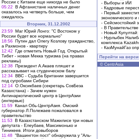
России с Китаем еще никогда не было
-
Выборы и ИИ
05:22
В Афганистане наличных денег
-
Кадровые перес
оказалось на четверть больше, чем
-
Первый заместит
ожидалось
экономического и
-
Сейсмостойкий з
Вторник, 31.12.2002
-
В Правительстве
23:59
Маг Юрий Лонго: "С Востоком у
-
Новый Купултай:
России будет все нормально"
-
Нурлыбек Налиб
18:56
Путин дал Олегу Козлову гражданство,
комплекса Kazakhs
а Рахмонов - квартиру
-
КазМунайГаз опр
12:42
Где отметить Новый Год. Открытый
Тибет - новая Мекка туризма (на правах
Перейти на верс
рекламы)
©
CentrAsia
12:38
Президент А.Акаев пляшет и
рассказывает на студенческом балу
12:34
BBC - Судьба Британии завершится
под сугробами Сибири
12:14
О.Оксикбаев (секретарь СовБеза
Казахстана) - Зачем нужен
Антинаркотический центр в ЦентрАзии
(интервью)
11:59
Канал Обь-ЦентрАзия. Омский
губернатор Л.Полежаев пожаловался в
правительство
11:53
В Казахстанском Мажилисе три новых
депутата - Елеубаев, Максимонько и
Тиникеев. Итоги довыборов
11:48
"Вашингтон пост" обнаружила у "Аль-