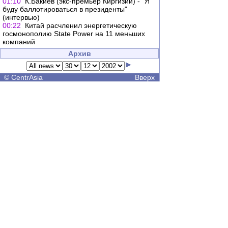
01:10
К.Бакиев (экс-премьер Киргизии) - "Я
буду баллотироваться в президенты"
(интервью)
00:22
Китай расчленил энергетическую
госмонополию State Power на 11 меньших
компаний
Архив
©
CentrAsia
Вверх