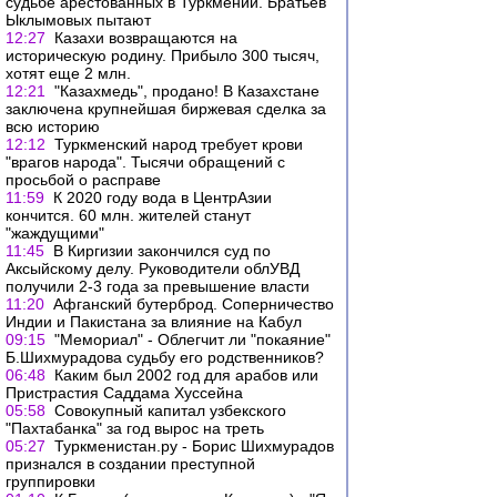
судьбе арестованных в Туркмении. Братьев
Ыклымовых пытают
12:27
Казахи возвращаются на
историческую родину. Прибыло 300 тысяч,
хотят еще 2 млн.
12:21
"Казахмедь", продано! В Казахстане
заключена крупнейшая биржевая сделка за
всю историю
12:12
Туркменский народ требует крови
"врагов народа". Тысячи обращений с
просьбой о расправе
11:59
К 2020 году вода в ЦентрАзии
кончится. 60 млн. жителей станут
"жаждущими"
11:45
В Киргизии закончился суд по
Аксыйскому делу. Руководители облУВД
получили 2-3 года за превышение власти
11:20
Афганский бутерброд. Соперничество
Индии и Пакистана за влияние на Кабул
09:15
"Мемориал" - Облегчит ли "покаяние"
Б.Шихмурадова судьбу его родственников?
06:48
Каким был 2002 год для арабов или
Пристрастия Саддама Хуссейна
05:58
Совокупный капитал узбекского
"Пахтабанка" за год вырос на треть
05:27
Туркменистан.ру - Борис Шихмурадов
признался в создании преступной
группировки