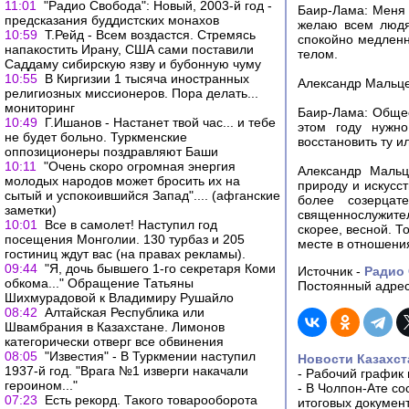
11:01
"Радио Свобода": Новый, 2003-й год -
Баир-Лама: Меня 
предсказания буддистских монахов
желаю всем людя
10:59
Т.Рейд - Всем воздастся. Стремясь
спокойно медленно
напакостить Ирану, США сами поставили
телом.
Саддаму сибирскую язву и бубонную чуму
10:55
В Киргизии 1 тысяча иностранных
Александр Мальцев
религиозных миссионеров. Пора делать...
мониторинг
Баир-Лама: Общест
10:49
Г.Ишанов - Настанет твой час... и тебе
этом году нужно
не будет больно. Туркменские
восстановить ту и
оппозиционеры поздравляют Баши
10:11
"Очень скоро огромная энергия
Александр Мальц
молодых народов может бросить их на
природу и искусс
сытый и успокоившийся Запад".... (афганские
более созерца
заметки)
священнослужител
10:01
Все в самолет! Наступил год
скорее, весной. Т
посещения Монголии. 130 турбаз и 205
месте в отношени
гостиниц ждут вас (на правах рекламы).
09:44
"Я, дочь бывшего 1-го секретаря Коми
Источник -
Радио
обкома..." Обращение Татьяны
Постоянный адрес
Шихмурадовой к Владимиру Рушайло
08:42
Алтайская Республика или
Швамбрания в Казахстане. Лимонов
категорически отверг все обвинения
08:05
"Известия" - В Туркмении наступил
Новости Казахст
1937-й год. "Врага №1 изверги накачали
-
Рабочий график 
героином..."
-
В Чолпон-Ате со
07:23
Есть рекорд. Такого товарооборота
итоговых докумен