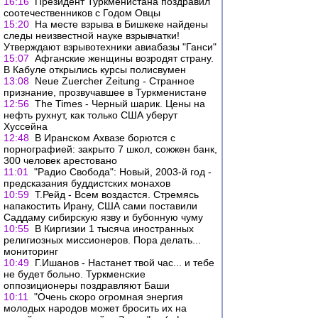
16:16
Президент Туркменистана поздравил
соотечественников с Годом Овцы
15:20
На месте взрыва в Бишкеке найдены
следы неизвестной науке взрывчатки!
Утверждают взрывотехники авиабазы "Ганси"
15:07
Афганские женщины возродят страну.
В Кабуле открылись курсы полисвумен
13:08
Neue Zuercher Zeitung - Странное
признание, прозвучавшее в Туркменистане
12:56
The Times - Черный шарик. Цены на
нефть рухнут, как только США уберут
Хуссейна
12:48
В Иранском Ахвазе борются с
порнографией: закрыто 7 школ, сожжен банк,
300 человек арестовано
11:01
"Радио Свобода": Новый, 2003-й год -
предсказания буддистских монахов
10:59
Т.Рейд - Всем воздастся. Стремясь
напакостить Ирану, США сами поставили
Саддаму сибирскую язву и бубонную чуму
10:55
В Киргизии 1 тысяча иностранных
религиозных миссионеров. Пора делать...
мониторинг
10:49
Г.Ишанов - Настанет твой час... и тебе
не будет больно. Туркменские
оппозиционеры поздравляют Баши
10:11
"Очень скоро огромная энергия
молодых народов может бросить их на