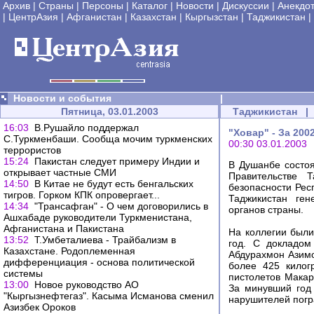
Архив
|
Страны
|
Персоны
|
Каталог
|
Новости
|
Дискуссии
|
Анекдо
|
ЦентрАзия
|
Афганистан
|
Казахстан
|
Кыргызстан
|
Таджикистан
|
Новости и события
|
Пятница, 03.01.2003
Таджикистан
|
16:03
В.Рушайло поддержал
"Ховар" - За 20
С.Туркменбаши. Сообща мочим туркменских
00:30 03.01.2003
террористов
15:24
Пакистан следует примеру Индии и
В Душанбе состоя
открывает частные СМИ
Правительстве 
14:50
В Китае не будут есть бенгальских
безопасности Рес
тигров. Горком КПК опровергает...
Таджикистан ген
14:34
"Трансафган" - О чем договорились в
органов страны.
Ашхабаде руководители Туркменистана,
Афганистана и Пакистана
На коллегии были
13:52
Т.Умбеталиева - Трайбализм в
год. С докладом
Казахстане. Родоплеменная
Абдурахмон Азимо
дифференциация - основа политической
более 425 килог
системы
пистолетов Макар
13:00
Новое руководство АО
За минувший год
"Кыргызнефтегаз". Касыма Исманова сменил
нарушителей погр
Азизбек Ороков