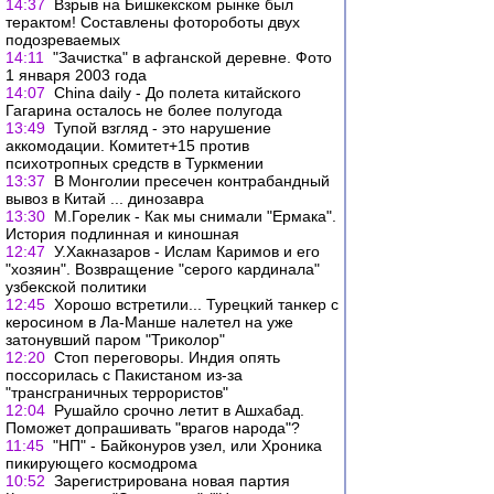
14:37
Взрыв на Бишкекском рынке был
терактом! Составлены фотороботы двух
подозреваемых
14:11
"Зачистка" в афганской деревне. Фото
1 января 2003 года
14:07
China daily - До полета китайского
Гагарина осталось не более полугода
13:49
Тупой взгляд - это нарушение
аккомодации. Комитет+15 против
психотропных средств в Туркмении
13:37
В Монголии пресечен контрабандный
вывоз в Китай ... динозавра
13:30
М.Горелик - Как мы снимали "Ермака".
История подлинная и киношная
12:47
У.Хакназаров - Ислам Каримов и его
"хозяин". Возвращение "серого кардинала"
узбекской политики
12:45
Хорошо встретили... Турецкий танкер с
керосином в Ла-Манше налетел на уже
затонувший паром "Триколор"
12:20
Стоп переговоры. Индия опять
поссорилась с Пакистаном из-за
"трансграничных террористов"
12:04
Рушайло срочно летит в Ашхабад.
Поможет допрашивать "врагов народа"?
11:45
"НП" - Байконуров узел, или Хроника
пикирующего космодрома
10:52
Зарегистрирована новая партия