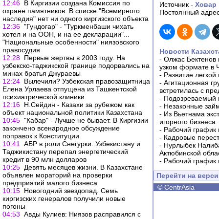
12:46
В Киргизии создана Комиссия по
Источник -
Ховар
охране памятников. В списке "Всемирного
Постоянный адрес
наследия" нет ни одного киргизского объекта
12:36
"Гундогар" - "Туркменбаши чихать
хотел и на ООН, и на ее декларации"...
"Национальные особенности" ниязовского
правосудия
Новости Казахст
12:28
Первые жертвы в 2003 году. На
-
Олжас Бектенов 
узбекско-таджикской границе подорвались на
узком формате в 
минах братья Джураевы
-
Развитие легкой
12:24
Вылечили? Узбекская правозащитница
-
Агитационная гр
Елена Урлаева отпущена из Ташкентской
встретилась с пр
психиатрической клиники
-
Подозреваемый в
12:16
Н.Сейдин - Казахи за рубежом как
-
Незаконные займ
объект национальной политики Казахстана
-
Из Вьетнама экс
10:45
"Кабар" - Лучше не бывает. В Киргизии
игорного бизнеса
закончено всенародное обсуждение
-
Рабочий график 
поправок к Конституции
-
Кадровые перес
10:41
АБР в роли Снегурки. Узбекистану и
-
Нурлыбек Налиб
Таджикистану перепал энергетический
Актюбинской обла
кредит в 90 млн долларов
-
Рабочий график 
10:25
Девять месяцев жизни. В Казахстане
объявлен мораторий на проверки
Перейти на верс
предприятий малого бизнеса
©
CentrAsia
10:15
Новогодний звездопад. Семь
киргизских генералов получили новые
погоны
04:53
Авды Кулиев: Ниязов расправился с