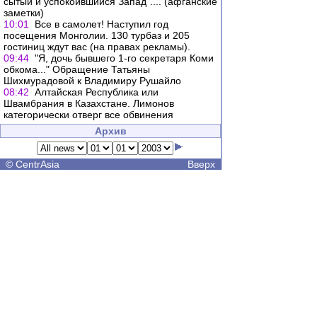
сытый и успокоившийся Запад".... (афганские
заметки)
10:01
Все в самолет! Наступил год
посещения Монголии. 130 турбаз и 205
гостиниц ждут вас (на правах рекламы).
09:44
"Я, дочь бывшего 1-го секретаря Коми
обкома..." Обращение Татьяны
Шихмурадовой к Владимиру Рушайло
08:42
Алтайская Республика или
Швамбрания в Казахстане. Лимонов
категорически отверг все обвинения
Архив
©
CentrAsia
Вверх