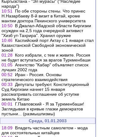
Кыргызстана - "Эл мурасы" ("Наследие
народа")
10:51
По обе стороны стены. Что принес
Н.Назарбаеву 8-й визит в Китай, кроме
мантии доктора Пекинского университета
10:50
В Джалал-Абадской области Киргизии
осужден на 2,5 года очередной активист
"Хизб ут-Тахрира". Хранил оружие
10:46
Каспийский порт Актау с 1 января стал
Казахстанской Свободной экономической
зоной
01:28
Кого избрали, с тем и живите. Россия
не будет вступаться за врагов Туркменбаши
01:05
Агентство "Кабар" объявляет список
лучших 2002 года
00:52
Иран - Россия. Основы
стратегического взаимодействия
00:33
Депутаты требуют. Конституционный
Суд Киргизии начнет 15 января
рассматривать соглашение об уступке
земель Китаю
00:01
Г.Павловский - Я за Туркменбаши!
Заглядывая в кривые глазки демократов
пустыни... (размышлизмы)
Среда, 01.01.2003
18:09
Владеть частным самолетом - мода
для состоятельных китайцев