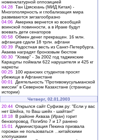
номенклатурной оппозицией
04:28
Тан Цзясюань (МИД Китая) -
Многополярность и глобализация мира
развиваются зигзагообразно
04:06
Америка вернется ко всеобщей
воинской повинности, а в Ираке будут
воевать дети сенаторов
00:58
Обмен денег прекращен. 16 млн.
афганцев сдали 18 трлн. афгани
00:39
Радостная весть из Санкт-Петербурга.
Акаева наградят бронзовым бюстом
00:30
"Ховар" - За 2002 год таджикские
Карацупы поймали 622 нарушителя и 425 кг
наркоты
00:25
100 иранских студентов просят
убежище в Афганистане
00:01
Деятельность "Противомусульманской
миссии" в Северном Казахстане (страницы
истории)
Четверг, 02.01.2003
20:44
Открылся сайт Суфизм.ру: "Если у вас
нет Шейха, то Ваш шейх - шайтан!"
18:18
В районе Ахваза (Иран) горит
бензопровод. Погибло 7 и 17 ранено
15:01
Администрация Пекина призвала
горожан не пользоваться ...китайскими
хлопушками