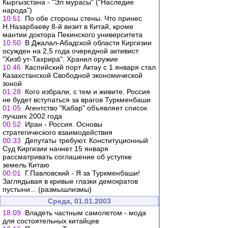
Кыргызстана - "Эл мурасы" ("Наследие
народа")
10:51
По обе стороны стены. Что принес
Н.Назарбаеву 8-й визит в Китай, кроме
мантии доктора Пекинского университета
10:50
В Джалал-Абадской области Киргизии
осужден на 2,5 года очередной активист
"Хизб ут-Тахрира". Хранил оружие
10:46
Каспийский порт Актау с 1 января стал
Казахстанской Свободной экономической
зоной
01:28
Кого избрали, с тем и живите. Россия
не будет вступаться за врагов Туркменбаши
01:05
Агентство "Кабар" объявляет список
лучших 2002 года
00:52
Иран - Россия. Основы
стратегического взаимодействия
00:33
Депутаты требуют. Конституционный
Суд Киргизии начнет 15 января
рассматривать соглашение об уступке
земель Китаю
00:01
Г.Павловский - Я за Туркменбаши!
Заглядывая в кривые глазки демократов
пустыни... (размышлизмы)
Среда, 01.01.2003
18:09
Владеть частным самолетом - мода
для состоятельных китайцев