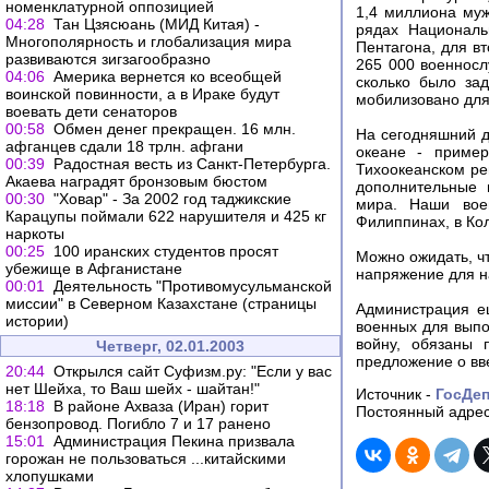
номенклатурной оппозицией
1,4 миллиона муж
04:28
Тан Цзясюань (МИД Китая) -
рядах Националь
Многополярность и глобализация мира
Пентагона, для в
развиваются зигзагообразно
265 000 военносл
04:06
Америка вернется ко всеобщей
сколько было за
воинской повинности, а в Ираке будут
мобилизовано для 
воевать дети сенаторов
00:58
Обмен денег прекращен. 16 млн.
На сегодняшний д
афганцев сдали 18 трлн. афгани
океане - приме
00:39
Радостная весть из Санкт-Петербурга.
Тихоокеанском рег
Акаева наградят бронзовым бюстом
дополнительные 
00:30
"Ховар" - За 2002 год таджикские
мира. Наши вое
Карацупы поймали 622 нарушителя и 425 кг
Филиппинах, в Ко
наркоты
00:25
100 иранских студентов просят
Можно ожидать, ч
убежище в Афганистане
напряжение для н
00:01
Деятельность "Противомусульманской
миссии" в Северном Казахстане (страницы
Администрация ещ
истории)
военных для выпо
войну, обязаны 
Четверг, 02.01.2003
предложение о вв
20:44
Открылся сайт Суфизм.ру: "Если у вас
нет Шейха, то Ваш шейх - шайтан!"
Источник -
ГосДе
18:18
В районе Ахваза (Иран) горит
Постоянный адрес
бензопровод. Погибло 7 и 17 ранено
15:01
Администрация Пекина призвала
горожан не пользоваться ...китайскими
хлопушками