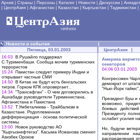
Архив
|
Страны
|
Персоны
|
Каталог
|
Новости
|
Дискуссии
|
Анекдо
|
ЦентрАзия
|
Афганистан
|
Казахстан
|
Кыргызстан
|
Таджикистан
|
Новости и события
|
Пятница, 03.01.2003
ЦентрАзия
|
16:03
В.Рушайло поддержал
Америка вернетс
С.Туркменбаши. Сообща мочим туркменских
сенаторов
террористов
04:06 03.01.2003
15:24
Пакистан следует примеру Индии и
открывает частные СМИ
Конгрессмен Чарль
14:50
В Китае не будут есть бенгальских
демократ от штат
тигров. Горком КПК опровергает...
"Нью-Йорк таймс",
14:34
"Трансафган" - О чем договорились в
Ашхабаде руководители Туркменистана,
Президент Буш и 
Афганистана и Пакистана
возможно, приде
13:52
Т.Умбеталиева - Трайбализм в
боевых действий
Казахстане. Родоплеменная
Президенту полн
дифференциация - основа политической
ослабит усилия н
системы
13:00
Новое руководство АО
Но, будучи ветер
"Кыргызнефтегаз". Касыма Исманова сменил
направлении на
Азизбек Ороков
распределения эт