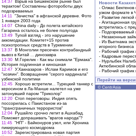
14:37
Взрыв на Бишкекском рынке был
Новости Казахст
терактом! Составлены фотороботы двух
-
Олжас Бектенов 
подозреваемых
узком формате в 
14:11
"Зачистка" в афганской деревне. Фото
-
Развитие легкой
1 января 2003 года
-
Агитационная гр
14:07
China daily - До полета китайского
встретилась с пр
Гагарина осталось не более полугода
-
Подозреваемый в
13:49
Тупой взгляд - это нарушение
-
Незаконные займ
аккомодации. Комитет+15 против
-
Из Вьетнама экс
психотропных средств в Туркмении
игорного бизнеса
13:37
В Монголии пресечен контрабандный
-
Рабочий график 
вывоз в Китай ... динозавра
-
Кадровые перес
13:30
М.Горелик - Как мы снимали "Ермака".
-
Нурлыбек Налиб
История подлинная и киношная
Актюбинской обла
12:47
У.Хакназаров - Ислам Каримов и его
-
Рабочий график 
"хозяин". Возвращение "серого кардинала"
узбекской политики
Перейти на верс
12:45
Хорошо встретили... Турецкий танкер с
©
CentrAsia
керосином в Ла-Манше налетел на уже
затонувший паром "Триколор"
12:20
Стоп переговоры. Индия опять
поссорилась с Пакистаном из-за
"трансграничных террористов"
12:04
Рушайло срочно летит в Ашхабад.
Поможет допрашивать "врагов народа"?
11:45
"НП" - Байконуров узел, или Хроника
пикирующего космодрома
10:52
Зарегистрирована новая партия