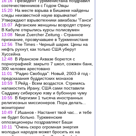
16:16
Президент Туркменистана поздравил
соотечественников с Годом Овцы
15:20
На месте взрыва в Бишкеке найдены
следы неизвестной науке взрывчатки!
Утверждают взрывотехники авиабазы "Ганси"
15:07
Афганские женщины возродят страну.
В Кабуле открылись курсы полисвумен
13:08
Neue Zuercher Zeitung - Странное
признание, прозвучавшее в Туркменистане
12:56
The Times - Черный шарик. Цены на
нефть рухнут, как только США уберут
Хуссейна
12:48
В Иранском Ахвазе борются с
порнографией: закрыто 7 школ, сожжен банк,
300 человек арестовано
11:01
"Радио Свобода": Новый, 2003-й год -
предсказания буддистских монахов
10:59
Т.Рейд - Всем воздастся. Стремясь
напакостить Ирану, США сами поставили
Саддаму сибирскую язву и бубонную чуму
10:55
В Киргизии 1 тысяча иностранных
религиозных миссионеров. Пора делать...
мониторинг
10:49
Г.Ишанов - Настанет твой час... и тебе
не будет больно. Туркменские
оппозиционеры поздравляют Баши
10:11
"Очень скоро огромная энергия
молодых народов может бросить их на