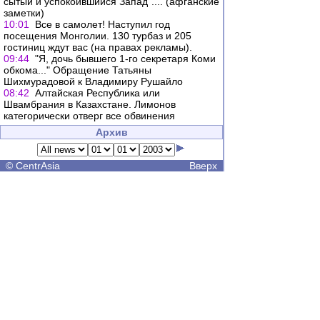
сытый и успокоившийся Запад".... (афганские
заметки)
10:01
Все в самолет! Наступил год
посещения Монголии. 130 турбаз и 205
гостиниц ждут вас (на правах рекламы).
09:44
"Я, дочь бывшего 1-го секретаря Коми
обкома..." Обращение Татьяны
Шихмурадовой к Владимиру Рушайло
08:42
Алтайская Республика или
Швамбрания в Казахстане. Лимонов
категорически отверг все обвинения
Архив
©
CentrAsia
Вверх