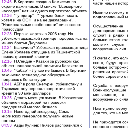
12:46
В Киргизии создана Комиссия по
части нашей исто
охране памятников. В списке "Всемирного
наследия" нет ни одного киргизского объекта
Именно поэтому я
12:36
"Гундогар" - "Туркменбаши чихать
подготовленный м
хотел и на ООН, и на ее декларации"...
"Национальные особенности" ниязовского
Осуществление
правосудия
долговременных ж
12:28
Первые жертвы в 2003 году. На
служат в рядах 
узбекско-таджикской границе подорвались на
большинством гол
минах братья Джураевы
мальчик служит
12:24
Вылечили? Узбекская правозащитница
вооруженных сил.
Елена Урлаева отпущена из Ташкентской
психиатрической клиники
Я считаю, что есл
12:16
Н.Сейдин - Казахи за рубежом как
всего, будут при
объект национальной политики Казахстана
больше осторожн
10:45
"Кабар" - Лучше не бывает. В Киргизии
решении иракско
закончено всенародное обсуждение
более серьезно от
поправок к Конституции
10:41
АБР в роли Снегурки. Узбекистану и
Служба в воору
Таджикистану перепал энергетический
Военнослужащие р
кредит в 90 млн долларов
меньшинств, а 
10:25
Девять месяцев жизни. В Казахстане
вооруженных силах
объявлен мораторий на проверки
предприятий малого бизнеса
Нам нужно вернут
10:15
Новогодний звездопад. Семь
для тех, кто не м
киргизских генералов получили новые
погоны
Не приходится со
04:53
Авды Кулиев: Ниязов расправился с
военных ресурсов