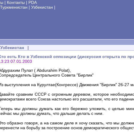
ты
|
Контакты
|
PDA
Туркменистан
|
Узбекистан
|
Узбекистан
|
Кто есть Кто в Узбекской оппозиции (дискуссия открыта по пр
13:23 07.01.2003
Абдурахим Пулат ( Abdurahim Polat),
Сопредседатель Центрального Совета "Бирлик"
Из выступления на Курултае(Конгрессе) Движения "Бирлик" 26-27 м
Давайте сравним СССР с огромным деревом, которое необходимо с
демократами всего Союза настолько его расшатали, что его падени
Теперь мы должны думать как его бережно уложить, с целью мин
сейчас мы должны думать, что дальше делать с ним.
Это образно говоря, а на самом деле я хочу сказать, что мы долж
перенести на борьбу за построение основ демократического общес