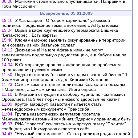
00:08
Монголия стремительно опустынивается. Направим в
Гоби Миссисипи?
Воскресенье, 05.01.2003
19:18
У.Хакназаров - О "сером кардинале" узбекской
политики. Продолжение темы в полемике с А.Пулатовым
19:04
Взрыв в кафе крупнейшего супермаркета Бишкека
"Бета-сторес". Есть жертвы
15:48
Клонами можно заселить оккупированные территории
или создать из них батальон солдат
14:12
Джихад жив! На юге Афгана никак не могут
запеленговать подпольную радиостанцию, а в Кабуле нашли
100 ракет
14:04
В Самарканде прошла конференция по проблемам
преподавания русского языка
11:50
Подал в отставку "в связи с уходом в частный бизнес" 1-
й замминистра иностранных дел Киргизии Султанов
11:23
Самым компетентным политиком Казахстана оказался
Г.Марченко, а самым сильным... Итоги опроса
11:10
В Киргизии отпущен на свободу журналист-шантажист
Орозалиев. На 9 лет тюрьмы никакого здоровья не хватит
11:09
Крутой маршрут. Казахстан пытается стать
железнодорожным конкурентом Транссиба
11:04
Группа казахстанских депутатов посетила
Мангышлакский атомный комбинат. Ядерному хранилищу быть
05:07
РИА "Новости" ссылаясь на кипрскую газету "Политис"
сообщает, что Шихмурадов оклеветал себя
04:47
"Научный креатионизм" - Секта раелитов родила второй