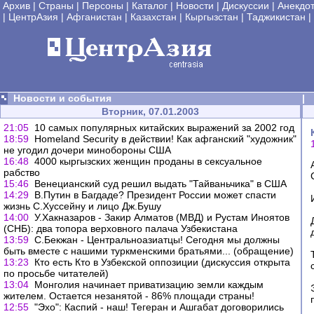
Архив
|
Страны
|
Персоны
|
Каталог
|
Новости
|
Дискуссии
|
Анекдо
|
ЦентрАзия
|
Афганистан
|
Казахстан
|
Кыргызстан
|
Таджикистан
|
Новости и события
|
Вторник, 07.01.2003
21:05
10 самых популярных китайских выражений за 2002 год
18:59
Homeland Security в действии! Как афганский "художник"
не угодил дочери минобороны США
16:48
4000 кыргызских женщин проданы в сексуальное
рабство
15:46
Венецианский суд решил выдать "Тайваньчика" в США
14:29
В.Путин в Багдаде? Президент России может спасти
жизнь С.Хуссейну и лицо Дж.Бушу
14:00
У.Хакназаров - Закир Алматов (МВД) и Рустам Иноятов
(СНБ): два топора верховного палача Узбекистана
13:59
С.Бекжан - Центральноазиатцы! Сегодня мы должны
быть вместе с нашими туркменскими братьями... (обращение)
13:23
Кто есть Кто в Узбекской оппозиции (дискуссия открыта
по просьбе читателей)
13:04
Монголия начинает приватизацию земли каждым
жителем. Остается незанятой - 86% площади страны!
12:55
"Эхо": Каспий - наш! Тегеран и Ашгабат договорились