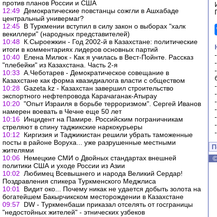
против планов России и США
12:49
Демократические повстанцы сожгли в Ашхабаде
центральный универмаг?
12:45
В Туркмении вступил в силу закон о выборах "халк
векиллери" (народных представителей)
10:48
К.Сыроежкин - Год 2002-й в Казахстане: политические
итоги в комментариях лидеров основных партий
10:40
Елена Милюк - Как я училась в Вест-Пойнте. Рассказ
"плебейки" из Казахстана. Часть 2-я
10:33
А.Чеботарев - Демократическое совещание в
Казахстане как форма квазидиалога власти с обществом
10:28
Gazeta.kz - Казахстан завершил строительство
экспортного нефтепровода Карачаганак-Атырау
10:20
"Опыт Израиля в борьбе терроризмом". Сергей Иванов
намерен воевать в Чечне еще 50 лет
10:16
Инцидент на Памире. Российским пограничникам
стреляют в спину таджикские наркокурьеры
10:12
Киргизия и Таджикистан решили убрать таможенные
посты в районе Воруха... уже разрушенные местными
П
жителями
10:06
Немецкие СМИ о Двойных стандартах внешней
политики США и уходе России из Азии
10:02
Любимец Всевышнего и народа Великий Сердар!
Поздравления спикера Туркменского Меджлиса
10:01
Видит око... Почему никак не удается добыть золота на
богатейшем Бакырчикском месторождении в Казахстане
09:57
DW - Туркменбаши приказал отселять от госграницы
"недостойных жителей" - этнических узбеков