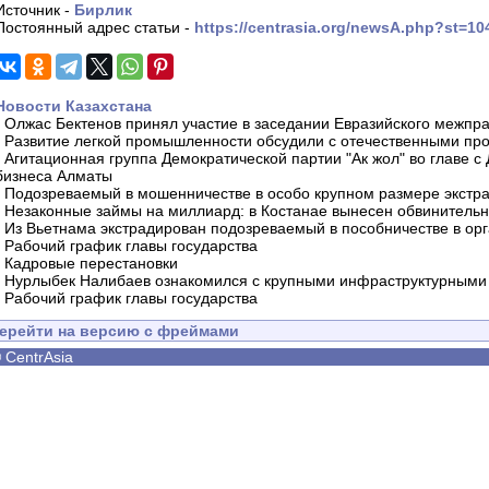
Источник -
Бирлик
Постоянный адрес статьи -
https://centrasia.org/newsA.php?st=1
Новости Казахстана
-
Олжас Бектенов принял участие в заседании Евразийского межпра
-
Развитие легкой промышленности обсудили с отечественными пр
-
Агитационная группа Демократической партии "Ак жол" во главе с
бизнеса Алматы
-
Подозреваемый в мошенничестве в особо крупном размере экстра
-
Незаконные займы на миллиард: в Костанае вынесен обвинитель
-
Из Вьетнама экстрадирован подозреваемый в пособничестве в орг
-
Рабочий график главы государства
-
Кадровые перестановки
-
Нурлыбек Налибаев ознакомился с крупными инфраструктурными 
-
Рабочий график главы государства
ерейти на версию с фреймами
©
CentrAsia