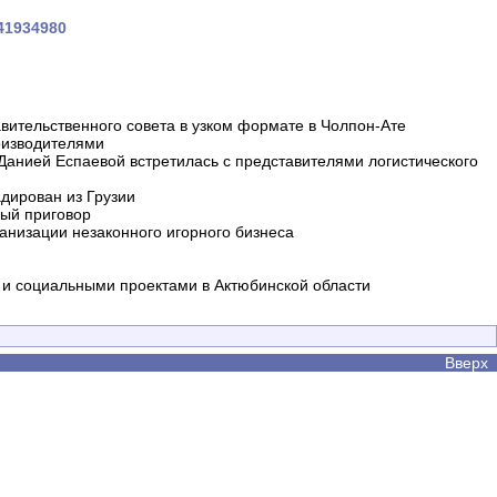
041934980
вительственного совета в узком формате в Чолпон-Ате
оизводителями
 Данией Еспаевой встретилась с представителями логистического
дирован из Грузии
ный приговор
анизации незаконного игорного бизнеса
и социальными проектами в Актюбинской области
Вверх