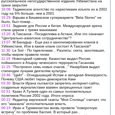
русскоязычное негосударственное издание Узбекистана на
грани закрытия
16:08
Таджикское агентство по наркотиками изъяло их в 2002
году на 5% больше, чем в 2001
15:29
Взрыва в Бишкекском супермаркете "Beta Stores" не
было, был пожар...
13:51
Задание для России и Китая. Международная арена
стала цирком с тремя манежами
13:20
А.Таксанов - Посиделовка в Астане, Или что означает
"Центрально-азиатское сотрудничество"?
13:07
М.Бахадыр - Еще раз о канонизировании кланов в
Узбекистане, Или в каком клане состоит А.Таксанов?
11:30
Le Soir - По тарелочкам... Раэлиты: секта, захотевшая,
чтобы миром правили гении
11:19
Новогодний сувенир. Казахстан выдал России
пойманного в Атырау чеченского террориста Гасанова
11:15
"Построено семь новых очагов..." Назарбаев выдал
стипендии лучшим деятелям культуры
10:46
"Цайт" - Огнедышащий Ислам и западная близорукость.
Почему США любят тиран-демократов Азии
03:30
Власти Ирана пытаются запретить интернет-сайты,
созданные журналистами взамен запрещенных газет
02:51
Казах А.Тулеев один из самых положительных
политиков России 2002 года. Итоги опроса
00:22
Редактор киргизской газеты "Моя Столица" считает, что
его "заказала" исполнительная власть
00:19
Иран и Туркменистан вновь провели "поворотную
встречу" по проблеме Каспия. В который раз...