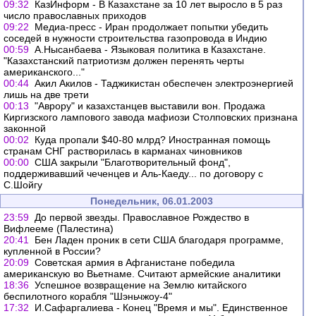
09:32
КазИнформ - В Казахстане за 10 лет выросло в 5 раз
число православных приходов
09:22
Медиа-пресс - Иран продолжает попытки убедить
соседей в нужности строительства газопровода в Индию
00:59
А.Нысанбаева - Языковая политика в Казахстане.
"Казахстанский патриотизм должен перенять черты
американского..."
00:44
Акил Акилов - Таджикистан обеспечен электроэнергией
лишь на две трети
00:13
"Аврору" и казахстанцев выставили вон. Продажа
Киргизского лампового завода мафиози Столповских признана
законной
00:02
Куда пропали $40-80 млрд? Иностранная помощь
странам СНГ растворилась в карманах чиновников
00:00
США закрыли "Благотворительный фонд",
поддерживавший чеченцев и Аль-Каеду... по договору с
С.Шойгу
Понедельник, 06.01.2003
23:59
До первой звезды. Православное Рождество в
Вифлееме (Палестина)
20:41
Бен Ладен проник в сети США благодаря программе,
купленной в России?
20:09
Советская армия в Афганистане победила
американскую во Вьетнаме. Считают армейские аналитики
18:36
Успешное возвращение на Землю китайского
беспилотного корабля "Шэньчжоу-4"
17:32
И.Сафаргалиева - Конец "Время и мы". Единственное