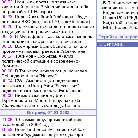
00:52
Нужны ли посты на таджикско-
-
В Правительстве
киргизской границе? Мнение нач-ка штаба
авиационного топ
погранвойск РТ Назарова
-
Кадровые перес
00:33
Первый китайский "тайконавт" будет
-
Посол РК в РФ Д
летчиком ВВС (в/о, рост 170, вес 65, женат)
-
Когда тайна ста
00:25
Таджикистан укрепляет национальные
-
МВД: Более 20 с
традиции на географической карте
00:19
Н.Мустафаев - Казахстанская модель
Перейти на верс
этнополитики: ресурсы и ограничители
©
CentrAsia
00:18
Всемирный банк объявил о начале
программы малых грантов в Узбекистане
00:14
Т.Акимов - Эхо Аксы. Анализ
политической ситуации в современной
Киргизии
00:08
В Ташкенте начала вещание новая
FM-радиостанция "Навруз"
00:04
DW - Американцы продолжают
разыскивать в ЦентрАзии "бесхозные"
радиоактивные материалы. Есть факты
00:00
Ниязов заменил муфтия
Туркменистана. Место Насруллаха ибн
Ибадуллаха занял Какагельды Вепаев
Вторник, 07.01.2003
21:05
10 самых популярных китайских
выражений за 2002 год
18:59
Homeland Security в действии! Как
афганский "художник" не угодил дочери