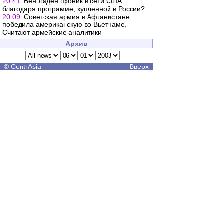
20:41
Бен Ладен проник в сети США
благодаря программе, купленной в России?
20:09
Советская армия в Афганистане
победила американскую во Вьетнаме.
Считают армейские аналитики
Архив
©
CentrAsia
Вверх