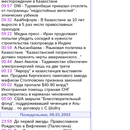
месторождении в Казахстане
09:57
DW - Туркменбаши приказал отселять
от госграницы "недостойных жителей" -
этнических узбеков
09:32
КазИнформ - В Казахстане за 10 лет
выросло в 5 раз число православных
приходов
09:22
Медиа-пресс - Иран продолжает
попытки убедить соседей в нужности
строительства газопровода в Индию
00:59
А.Нысанбаева - Языковая политика в
Казахстане. "Казахстанский патриотизм
должен перенять черты американского..."
00:44
Акил Акилов - Таджикистан обеспечен
электроэнергией лишь на две трети
00:13
"Аврору" и казахстанцев выставили
вон. Продажа Киргизского лампового завода
мафиози Столповских признана законной
00:02
Куда пропали $40-80 млрд?
Иностранная помощь странам СНГ
растворилась в карманах чиновников
00:00
США закрыли "Благотворительный
фонд", поддерживавший чеченцев и Аль-
Каеду... по договору с С.Шойгу
Понедельник, 06.01.2003
23:59
До первой звезды. Православное
Рождество в Вифлееме (Палестина)