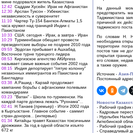
мине подорвался житель Казахстана
12:42
Саддам Хусейн: Ирак не Афганистан
На данный моме
12:30
Арслан Туксон - Узбекистан:
предотвратить ма
независимость и суверенитет
Таджикистана зая
11:10
Чартер Ту-154 Бангкок-Алматы 1,5
причиной их дейс
часа кружил над границей Индии с
таджикского поста
Пакистаном
10:33
США: сегодня - Ирак, а завтра - Иран
По словам Н. На
10:29
Туркменбаши обещает провести
необходима откры
президентские выборы не позднее 2010 года
территории погра
09:59
Эрдоган прибывает в Ашхабад.
постов там не дол
Восточное турне турецкого лидера
открытая граница
08:53
Киргизское агентство АКИpress
его словам, неда
называет самые важные события 2002 года
а также оружие.
08:15
Индия депортирует "пятую колонну"
незаконных иммигрантов из Пакистана и
Источник -
Азия-
Бангладеш
Постоянный адрес
03:38
А.Рашид - Карзай продолжает
кампанию борьбы с афганскими полевыми
командирами
03:23
"Ватан" - Школа по-туркменски. На
каждой парте должна лежать "Рухнама"...
Новости Казахст
02:41
Н.Танаев (премьер) - Итоги 2002 года
-
Рабочий график 
в Кыргызстане. Главное событие - саммит
-
Кадровые перес
стран-доноров... (интервью)
-
Нурлыбек Налиб
01:34
Китайцы травят Казахстан токсичными
Актюбинской обла
дрожжами. За год в одной области изъято
-
Рабочий график 
672 кг
-
Справедливый до