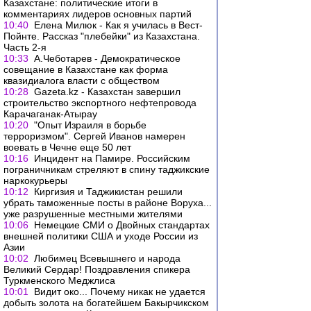
Казахстане: политические итоги в
комментариях лидеров основных партий
10:40
Елена Милюк - Как я училась в Вест-
Пойнте. Рассказ "плебейки" из Казахстана.
Часть 2-я
10:33
А.Чеботарев - Демократическое
совещание в Казахстане как форма
квазидиалога власти с обществом
10:28
Gazeta.kz - Казахстан завершил
строительство экспортного нефтепровода
Карачаганак-Атырау
10:20
"Опыт Израиля в борьбе
терроризмом". Сергей Иванов намерен
воевать в Чечне еще 50 лет
10:16
Инцидент на Памире. Российским
пограничникам стреляют в спину таджикские
наркокурьеры
10:12
Киргизия и Таджикистан решили
убрать таможенные посты в районе Воруха...
уже разрушенные местными жителями
10:06
Немецкие СМИ о Двойных стандартах
внешней политики США и уходе России из
Азии
10:02
Любимец Всевышнего и народа
Великий Сердар! Поздравления спикера
Туркменского Меджлиса
10:01
Видит око... Почему никак не удается
добыть золота на богатейшем Бакырчикском