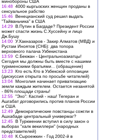
минобороны США
16:48
4000 кыргызских женщин проданы в
сексуальное рабство
15:46
Венецианский суд решил выдать
"Тайваньчика" в США
14:29
В.Путин в Багдаде? Президент России
может спасти жизнь С.Хуссейну и лицо
Дж.Бушу
14:00
У.Хакназаров - Закир Алматов (МВД) и
Рустам Иноятов (СНБ): два топора
верховного палача Узбекистана
13:59
С.Бекжан - Центральноазиатцы!
Сегодня мы должны быть вместе с нашими
туркменскими братьями... (обращение)
13:23
Кто есть Кто в Узбекской оппозиции
(дискуссия открыта по просьбе читателей)
13:04
Монголия начинает приватизацию
земли каждым жителем. Остается незанятой
- 86% площади страны!
12:55
"Эхо": Каспий - наш! Тегеран и
Ашгабат договорились против планов России
и США
12:49
Демократические повстанцы сожгли в
Ашхабаде центральный универмаг?
12:45
В Туркмении вступил в силу закон о
выборах "халк векиллери" (народных
представителей)
10:48
К.Сыроежкин - Год 2002-й в