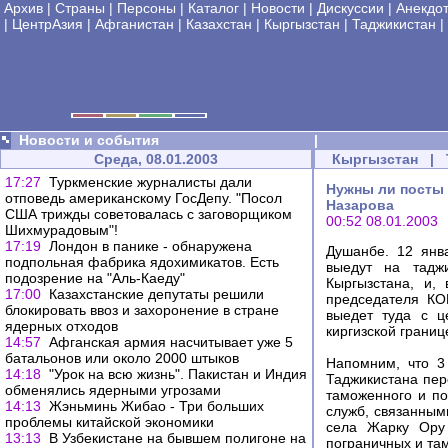
Архив
|
Страны
|
Персоны
|
Каталог
|
Новости
|
Дискуссии
|
Анекдо
|
ЦентрАзия
|
Афганистан
|
Казахстан
|
Кыргызстан
|
Таджикистан
|
Новости и события
|
Среда, 08.01.2003
Кыргызстан
|
17:27
Туркменские журналисты дали
Нужны ли посты 
отповедь американскому ГосДепу. "Посол
Назарова
США трижды советовалась с заговорщиком
00:52 08.01.2003
Шихмурадовым"!
17:19
Лондон в панике - обнаружена
Душанбе. 12 янв
подпольная фабрика ядохимикатов. Есть
выедут на таджи
подозрение на "Аль-Каеду"
Кыргызстана, и,
17:00
Казахстанские депутаты решили
председателя КО
блокировать ввоз и захоронение в стране
выедет туда с ц
ядерных отходов
киргизской границе
14:57
Афганская армия насчитывает уже 5
батальонов или около 2000 штыков
Напомним, что 3
14:18
"Урок на всю жизнь". Пакистан и Индия
Таджикистана пер
обменялись ядерными угрозами
таможенного и по
14:13
Жэньминь Жибао - Три больших
служб, связанным
проблемы китайской экономики
села Жарку Ору 
13:13
В Узбекистане на бывшем полигоне на
пограничных и та