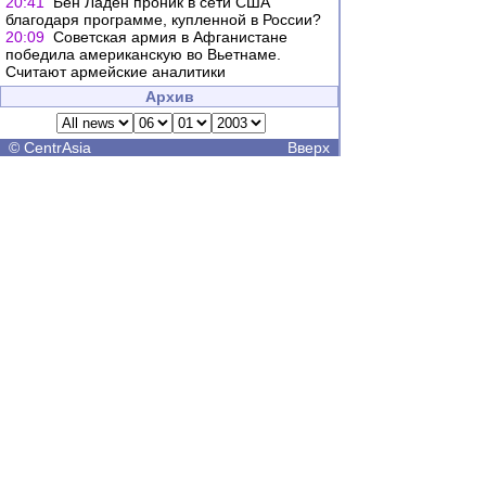
20:41
Бен Ладен проник в сети США
благодаря программе, купленной в России?
20:09
Советская армия в Афганистане
победила американскую во Вьетнаме.
Считают армейские аналитики
Архив
©
CentrAsia
Вверх