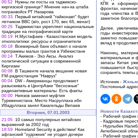
00:52
Нужны ли посты на таджикско-
КПК и сформиров
киргизской границе? Мнение нач-ка штаба
фронтах, начинает
погранвойск РТ Назарова
года членства в 
00:33
Первый китайский "тайконавт" будет
заметное благопр
летчиком ВВС (в/о, рост 170, вес 65, женат)
00:25
Таджикистан укрепляет национальные
Далее, увеличив
традиции на географической карте
годы инвестирова
00:19
Н.Мустафаев - Казахстанская модель
заметно повышает
этнополитики: ресурсы и ограничители
вклад в продолжит
00:18
Всемирный банк объявил о начале
программы малых грантов в Узбекистане
Наконец, материа
00:14
Т.Акимов - Эхо Аксы. Анализ
материальные и 
политической ситуации в современной
запасы Китая уж
Киргизии
повышается быстр
00:08
В Ташкенте начала вещание новая
сохранять темпы р
FM-радиостанция "Навруз"
00:04
DW - Американцы продолжают
Источник -
Жэньм
разыскивать в ЦентрАзии "бесхозные"
Постоянный адрес
радиоактивные материалы. Есть факты
00:00
Ниязов заменил муфтия
Туркменистана. Место Насруллаха ибн
Ибадуллаха занял Какагельды Вепаев
Новости Казахст
Вторник, 07.01.2003
-
Рабочий график 
21:05
10 самых популярных китайских
-
Кадровые перес
выражений за 2002 год
-
Нурлыбек Налиб
18:59
Homeland Security в действии! Как
Актюбинской обла
афганский "художник" не угодил дочери
-
Рабочий график 