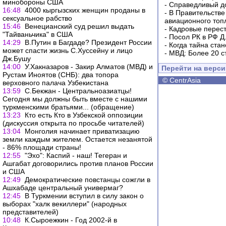
минобороны США
-
Справедливый до
16:48
4000 кыргызских женщин проданы в
-
В Правительстве
сексуальное рабство
авиационного топ
15:46
Венецианский суд решил выдать
-
Кадровые перес
"Тайваньчика" в США
-
Посол РК в РФ Д
14:29
В.Путин в Багдаде? Президент России
-
Когда тайна ста
может спасти жизнь С.Хуссейну и лицо
-
МВД: Более 20 с
Дж.Бушу
14:00
У.Хакназаров - Закир Алматов (МВД) и
Перейти на верс
Рустам Иноятов (СНБ): два топора
©
CentrAsia
верховного палача Узбекистана
13:59
С.Бекжан - Центральноазиатцы!
Сегодня мы должны быть вместе с нашими
туркменскими братьями... (обращение)
13:23
Кто есть Кто в Узбекской оппозиции
(дискуссия открыта по просьбе читателей)
13:04
Монголия начинает приватизацию
земли каждым жителем. Остается незанятой
- 86% площади страны!
12:55
"Эхо": Каспий - наш! Тегеран и
Ашгабат договорились против планов России
и США
12:49
Демократические повстанцы сожгли в
Ашхабаде центральный универмаг?
12:45
В Туркмении вступил в силу закон о
выборах "халк векиллери" (народных
представителей)
10:48
К.Сыроежкин - Год 2002-й в