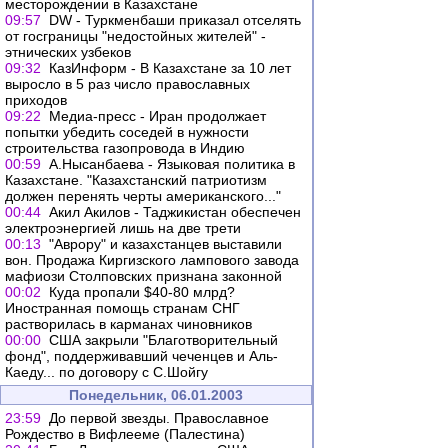
месторождении в Казахстане
09:57
DW - Туркменбаши приказал отселять
от госграницы "недостойных жителей" -
этнических узбеков
09:32
КазИнформ - В Казахстане за 10 лет
выросло в 5 раз число православных
приходов
09:22
Медиа-пресс - Иран продолжает
попытки убедить соседей в нужности
строительства газопровода в Индию
00:59
А.Нысанбаева - Языковая политика в
Казахстане. "Казахстанский патриотизм
должен перенять черты американского..."
00:44
Акил Акилов - Таджикистан обеспечен
электроэнергией лишь на две трети
00:13
"Аврору" и казахстанцев выставили
вон. Продажа Киргизского лампового завода
мафиози Столповских признана законной
00:02
Куда пропали $40-80 млрд?
Иностранная помощь странам СНГ
растворилась в карманах чиновников
00:00
США закрыли "Благотворительный
фонд", поддерживавший чеченцев и Аль-
Каеду... по договору с С.Шойгу
Понедельник, 06.01.2003
23:59
До первой звезды. Православное
Рождество в Вифлееме (Палестина)