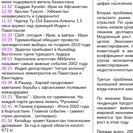
мине подорвался житель Казахстана
цифре населения 
12:42
Саддам Хусейн: Ирак не Афганистан
12:30
Арслан Туксон - Узбекистан:
Вторая проблема:
независимость и суверенитет
сельского рынка
11:10
Чартер Ту-154 Бангкок-Алматы 1,5
отраслей. По сра
часа кружил над границей Индии с
очень низком уро
Пакистаном
лишним долларов
10:33
США: сегодня - Ирак, а завтра - Иран
Медленный рост 
10:29
Туркменбаши обещает провести
целом. Экономи
президентские выборы не позднее 2010 года
инвестирования, 
09:59
Эрдоган прибывает в Ашхабад.
инвестиций в ва
Восточное турне турецкого лидера
коэффициент инве
08:53
Киргизское агентство АКИpress
угроза экономич
называет самые важные события 2002 года
инвестировани
08:15
Индия депортирует "пятую колонну"
недостаточностью
незаконных иммигрантов из Пакистана и
Бангладеш
Третья проблема
03:38
А.Рашид - Карзай продолжает
нынешней экономи
кампанию борьбы с афганскими полевыми
когда начался ази
командирами
03:23
"Ватан" - Школа по-туркменски. На
По мнению Вань 
каждой парте должна лежать "Рухнама"...
тенденции продол
02:41
Н.Танаев (премьер) - Итоги 2002 года
оказывает важно
в Кыргызстане. Главное событие - саммит
мировой экономик
стран-доноров... (интервью)
имеется три бла
01:34
Китайцы травят Казахстан токсичными
рост в этом году.
дрожжами. За год в одной области изъято
672 кг
Прежде всего, 20