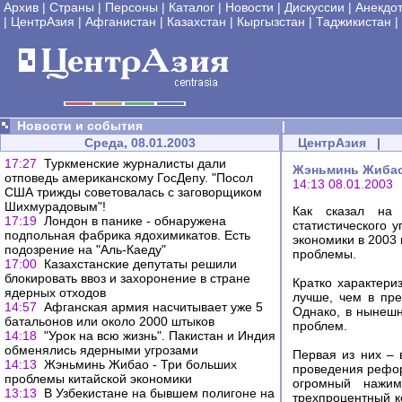
Архив
|
Страны
|
Персоны
|
Каталог
|
Новости
|
Дискуссии
|
Анекдо
|
ЦентрАзия
|
Афганистан
|
Казахстан
|
Кыргызстан
|
Таджикистан
|
Новости и события
|
Среда, 08.01.2003
ЦентрАзия
|
17:27
Туркменские журналисты дали
Жэньминь Жибао
отповедь американскому ГосДепу. "Посол
14:13 08.01.2003
США трижды советовалась с заговорщиком
Шихмурадовым"!
Как сказал на 
17:19
Лондон в панике - обнаружена
статистического 
подпольная фабрика ядохимикатов. Есть
экономики в 2003 
подозрение на "Аль-Каеду"
проблемы.
17:00
Казахстанские депутаты решили
блокировать ввоз и захоронение в стране
Кратко характери
ядерных отходов
лучше, чем в пр
14:57
Афганская армия насчитывает уже 5
Однако, в нынешн
батальонов или около 2000 штыков
проблем.
14:18
"Урок на всю жизнь". Пакистан и Индия
обменялись ядерными угрозами
Первая из них – 
14:13
Жэньминь Жибао - Три больших
проведения рефор
проблемы китайской экономики
огромный нажим
13:13
В Узбекистане на бывшем полигоне на
трехпроцентный к