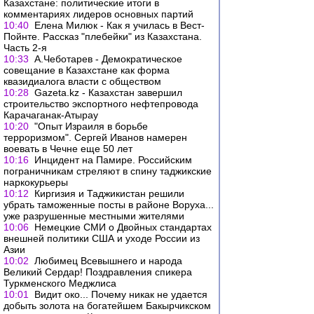
Казахстане: политические итоги в
комментариях лидеров основных партий
10:40
Елена Милюк - Как я училась в Вест-
Пойнте. Рассказ "плебейки" из Казахстана.
Часть 2-я
10:33
А.Чеботарев - Демократическое
совещание в Казахстане как форма
квазидиалога власти с обществом
10:28
Gazeta.kz - Казахстан завершил
строительство экспортного нефтепровода
Карачаганак-Атырау
10:20
"Опыт Израиля в борьбе
терроризмом". Сергей Иванов намерен
воевать в Чечне еще 50 лет
10:16
Инцидент на Памире. Российским
пограничникам стреляют в спину таджикские
наркокурьеры
10:12
Киргизия и Таджикистан решили
убрать таможенные посты в районе Воруха...
уже разрушенные местными жителями
10:06
Немецкие СМИ о Двойных стандартах
внешней политики США и уходе России из
Азии
10:02
Любимец Всевышнего и народа
Великий Сердар! Поздравления спикера
Туркменского Меджлиса
10:01
Видит око... Почему никак не удается
добыть золота на богатейшем Бакырчикском