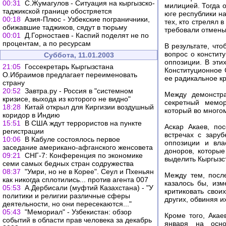
00:31
С.Жумагулов - Ситуация на кыргызско-
милицией. Тогда 
таджикской границе обостряется
юге республики на
00:18
Азия-Плюс - Узбекские пограничники,
тех, кто стрелял 
обижавшие таджиков, сядут в тюрьму
требовали отмены
00:01
Д.Горностаев - Каспий поделят не по
процентам, а по ресурсам
В результате, чт
вопрос о констит
Суббота, 11.01.2003
оппозиции. В эти
21:05
Госсекретарь Кыргызстана
Конституционное 
О.Ибраимов предлагает переименовать
ее радикальное к
страну
20:52
Завтра.ру - Россия в "системном
Между демонстра
кризисе, выхода из которого не видно"
секретный мемор
18:28
Китай открыл для Киргизии воздушный
который во много
коридор в Индию
15:51
В США ждут террористов на пункте
Аскар Акаев, по
регистрации
встречах с зару
10:06
В Кабуле состоялось первое
оппозиции и вла
заседание американо-афганского женсовета
доноров, которы
09:21
СНГ-7: Конференция по экономике
выделить Кыргызс
семи самых бедных стран содружества
08:37
"Умри, но не в Корее". Сеул и Пхеньян
Между тем, после
как никогда сплотились... против агента 007
казалось бы, изм
05:53
А.Дербисали (муфтий Казахстана) - "У
критиковать свои
политики и религии различные сферы
других, обвиняя и
деятельности, но они пересекаются..."
05:43
"Мемориал" - Узбекистан: обзор
Кроме того, Акае
событий в области прав человека за декабрь
января на осно