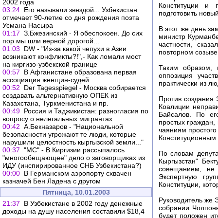
2002 года
Конституции и 
03:24
Его называли звездой... Узбекистан
подготовить новый
отмечает 90-летие со дня рождения поэта
Усмана Насыра
В этот же день з
01:17
З.Бжезинский - Я обеспокоен. До сих
министр Курманбе
пор мы шли верной дорогой...
частности, сказ
01:03
DW - "Из-за какой чепухи в Азии
повторном созыве
возникают конфликты?!",- Как ломали мост
на киргизо-узбекской границе
Таким образом, 
00:57
В Афганистане образована первая
оппозиция участ
ассоциация женщин-судей
практически из лю
00:52
Der Tagesspiegel - Москва собирается
создавать альтернативную ОПЕК из
Против создания 
Казахстана, Туркменистана и пр.
Коалиции неправи
00:49
Россия и Таджикистан: разногласия по
Байсалов. По ег
вопросу о нелегальных мигрантах
простых граждан, 
00:42
А.Бекназаров - "Национальной
чаяниям простого
безопасности угрожают те люди, которые
Конституционным
нарушили целостность кыргызской земли..."
00:37
"МС" - В Киргизии рассыпалось
По словам депута
"многообещающее" дело о заговорщиках из
Кыргызстан" Бект
ИДУ (инспирированное СНБ Узбекистана?)
совещанием, не 
00:00
В Германском аэропорту схвачен
Экспертную гру
казначей Бен Ладена с другом
Конституции, кото
Пятница, 10.01.2003
Руководитель же 
21:37
В Узбекистане в 2002 году денежные
собрании Чолпонк
доходы на душу населения составили $18,4
будет положен ит