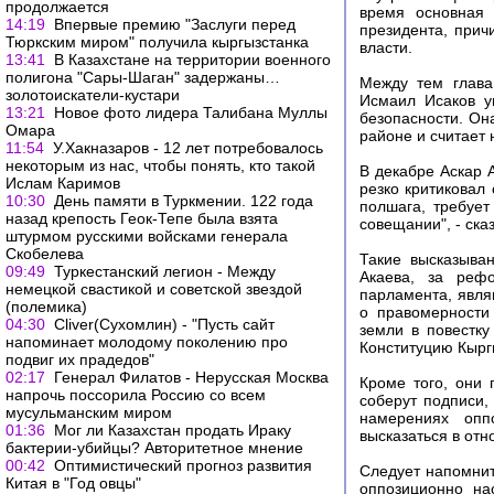
продолжается
время основная 
14:19
Впервые премию "Заслуги перед
президента, прич
Тюркским миром" получила кыргызстанка
власти.
13:41
В Казахстане на территории военного
полигона "Сары-Шаган" задержаны…
Между тем глава
золотоискатели-кустари
Исмаил Исаков у
13:21
Новое фото лидера Талибана Муллы
безопасности. Он
Омара
районе и считает
11:54
У.Хакназаров - 12 лет потребовалось
некоторым из нас, чтобы понять, кто такой
В декабре Аскар А
Ислам Каримов
резко критиковал
10:30
День памяти в Туркмении. 122 года
полшага, требует
назад крепость Геок-Тепе была взята
совещании", - ска
штурмом русскими войсками генерала
Скобелева
Такие высказыван
09:49
Туркестанский легион - Между
Акаева, за рефо
немецкой свастикой и советской звездой
парламента, явля
(полемика)
о правомерности
04:30
Cliver(Сухомлин) - "Пусть сайт
земли в повестк
напоминает молодому поколению про
Конституцию Кырг
подвиг их прадедов"
02:17
Генерал Филатов - Нерусская Москва
Кроме того, они 
напрочь поссорила Россию со всем
соберут подписи,
мусульманским миром
намерениях опп
01:36
Мог ли Казахстан продать Ираку
высказаться в от
бактерии-убийцы? Авторитетное мнение
00:42
Оптимистический прогноз развития
Следует напомнит
Китая в "Год овцы"
оппозиционно на