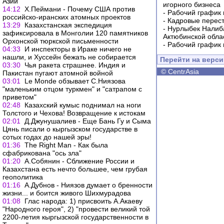
Азии
игорного бизнеса
14:12
Х.Пеймани - Почему США против
-
Рабочий график 
российско-иранских атомных проектов
-
Кадровые перес
13:29
Казахстанская экспедиция
-
Нурлыбек Налиб
зафиксировала в Монголии 120 памятников
Актюбинской обла
Орхонской тюркской письменности
-
Рабочий график 
04:33
И инспекторы в Ираке ничего не
нашли, и Хуссейн бежать не собирается
Перейти на верс
03:30
Чья ракета страшнее. Индия и
©
CentrAsia
Пакистан пугают атомной войной
03:01
Le Monde обзывает С.Ниязова
"маленьким отцом туркмен" и "сатрапом с
приветом"
02:48
Казахский кумыс поднимал на ноги
Толстого и Чехова! Возвращение к истокам
02:01
Д.Джунушалиев - Еще Бань Гу и Сыма
Цянь писали о кыргызском государстве в
сотых годах до нашей эры!
01:36
The Right Man - Как была
сфабрикована "ось зла"
01:20
А.Собянин - Сближение России и
Казахстана есть нечто большее, чем грубая
геополитика
01:16
А.Дубнов - Ниязов думает о бренности
жизни... и боится живого Шихмурадова
01:08
Глас народа: 1) присвоить А.Акаеву
"Народного героя", 2) "провести великий той
2200-летия кыргызской государственности в