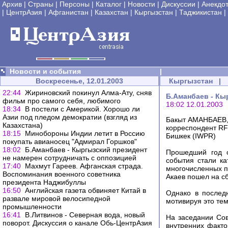
Архив
|
Страны
|
Персоны
|
Каталог
|
Новости
|
Дискуссии
|
Анекдо
|
ЦентрАзия
|
Афганистан
|
Казахстан
|
Кыргызстан
|
Таджикистан
|
Новости и события
|
Воскресенье, 12.01.2003
Кыргызстан
|
22:44
Жириновский покинул Алма-Ату, сняв
Б.Аманбаев - Кы
фильм про самого себя, любимого
18:02 12.01.2003
18:34
В постели с Америкой. Хорошо ли
Азии под пледом демократии (взгляд из
Бакыт АМАНБАЕВ
Казахстана)
корреспондент RF
18:15
Минобороны Индии летит в Россию
Бишкек (IWPR)
покупать авианосец "Адмирал Горшков"
18:02
Б.Аманбаев - Кыргызский президент
Прошедший год о
не намерен сотрудничать с оппозицией
события стали ка
17:40
Махмут Гареев. Афганская страда.
многочисленных п
Воспоминания военного советника
Акаев пошел на с
президента Наджибуллы
16:50
Английская газета обвиняет Китай в
Однако в послед
развале мировой велосипедной
мотивируя это тем
промышленности
16:41
В.Литвинов - Северная вода, новый
На заседании Сов
поворот. Дискуссия о канале Обь-ЦентрАзия
внутренних факто