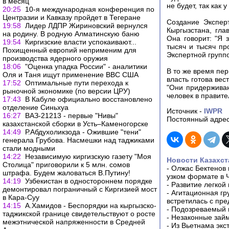
в месяц
не будет, так как 
20:25
10-я международная конференция по
Центразии и Кавказу пройдет в Тегеране
Создание Экспер
19:58
Лидер ЛДПР Жириновский вернулся
Кыргызстана, гл
на родину. В родную Алматинскую баню
Она говорит: "Я 
19:54
Киргизские власти успокаивают...
тысяч и тысяч пр
Похищенный европий неприменим для
Экспертной групп
производства ядерного оружия
18:06
"Оценка упадка России" - аналитики
В то же время пе
Оля и Таня ищут применение ВВС США
власть готова вес
17:52
Оптимальные пути перехода к
"Они придерживаю
рыночной экономике (по версии ЦРУ)
человек в правите
17:43
В Кабуле официально восстановлено
отделение Синьхуа
Источник -
IWPR
16:27
ВАЗ-21213 - первые "Нивы"
Постоянный адрес
казахстанской сборки в Усть–Каменогорске
14:49
Р.Абдухоликзода - Ожившие "тени"
генерала Грубова. Насмешки над таджиками
стали модными
14:22
Независимую киргизскую газету "Моя
Новости Казахст
Столица" приговорили к 5 млн. сомов
-
Олжас Бектенов 
штрафа. Будем жаловаться В.Путину!
узком формате в 
14:19
Узбекистан в одностороннем порядке
-
Развитие легкой
демонтировал пограничный с Киргизией мост
-
Агитационная гр
в Кара-Суу
встретилась с пр
14:15
А.Хамидов - Беспорядки на кыргызско-
-
Подозреваемый в
таджикской границе свидетельствуют о росте
-
Незаконные займ
межэтнической напряженности в Средней
-
Из Вьетнама экс