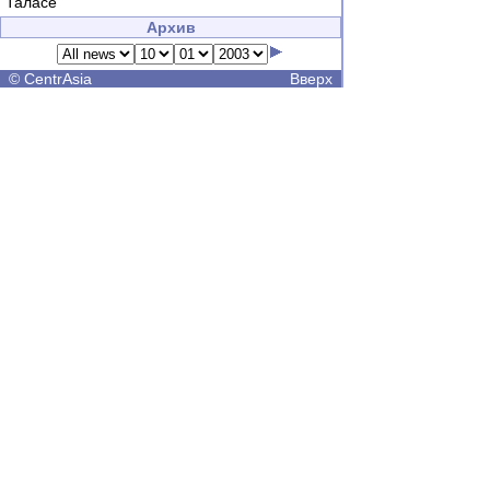
Таласе"
Архив
©
CentrAsia
Вверх