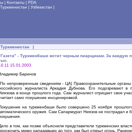
ты
|
Контакты
|
PDA
Туркменистан
|
Узбекистан
|
Туркменистан
|
"Газета" - Туркменбаши мстит черным пиарщикам. За каждую п
тыс.
16:11 15.01.2003
Владимир Баринов
(По непроверенным сведениям - ЦА) Правоохранительные органы 
российского журналиста Аркадия Дубнова. Его подозревают в 
Ниязова в конце прошлого года. Сам журналист отрицает свое учас
считает само покушение инсценировкой.
Покушение на туркменбаши было совершено 25 ноября прошлого 
автоматического оружия. Сам Сапармурат Ниязов не пострадал и бо
покушения.
Дело в том, как позже объяснили представители туркменских власт
проскочить мимо нападавших до того, как был открыт огонь. Ранен