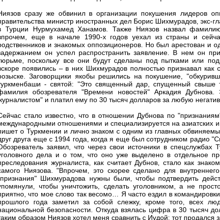
Ниязов сразу же обвинил в организации покушения лидеров о
правительства министр иностранных дел Борис Шихмурадов, экс-г
в Турции Нурмухамед Ханамов. Также Ниязов назвал фамилию 
впрочем, еще в начале 1990-х годов уехал из страны и сейч
родственников и знакомых оппозиционеров. Но был арестован и о
задержанием он успел распространить заявление. В нем он при
тюрьме, поскольку все они будут сделаны под пытками или под
вскоре появились – в них Шихмурадов полностью признавал как с
розыске. Заговорщики якобы решились на покушение, "обкуривш
туркменбаши - святой: "Это священный дар, спущенный свыше т
фамилия обозревателя "Времени новостей" Аркадия Дубнова. Э
журналистом" и платил ему по 30 тысяч долларов за любую негат
Сейчас стало известно, что в отношении Дубнова по "признания
международными отношениями и специализируется на азиатских и 
пишет о Туркмении и лично знаком с одним из главных обвиняем
друг друга еще с 1994 года, когда я еще был сотрудником радио "С
Обозреватель заявил, что через свои источники в спецслужбах 
уголовного дела и о том, что оно уже выделено в отдельное п
преследования журналиста, как считает Дубнов, стало как знако
самого Ниязова. "Впрочем, это скорее сделано для внутреннего
"признания" Шихмурадова нужны были, чтобы подтвердить действ
упомянули, чтобы уничтожить, сделать уголовником, а не про
приятно, что мое слово так весомо… Я часто ездил в командировки
прошлого года заметил за собой слежку, кроме того, всех лю
национальной безопасности. Откуда взялась цифра в 30 тысяч дол
таким образом Ниязов хотел меня сравнить с Иудой: тот продался за