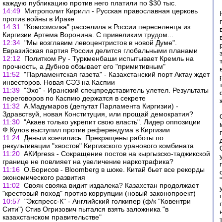
каждую публикацию против него платили по $30 тыс.
14:49
Митрополит Кирилл - Русская православная церковь
против войны в Ираке
14:31
"Комсомолка" расселила в России переселенца из
Киргизии Артема Воронина. С привеликим трудом...
12:34
"Мы возглавим левоцентристов в новой Думе".
Евразийская партия России делится глобальными планами
12:12
Политком Ру - Туркменбаши испытывает Кремль на
прочность, а Дубнов обзывает его "примитивным"
11:52
"Парламентская газета" - Казахстанский порт Актау ждет
инвесторов. Новая СЭЗ на Каспии
11:39
"Эхо" - Иранский спецпредставитель улетел. Результаты
переговоров по Каспию держатся в секрете
11:32
А.Мадумаров (депутат Парламента Киргизии) -
Здравствуй, новая Конституция, или прощай демократия?
11:30
"Акаев только укрепит свою власть". Лидер оппозиции
Ф.Кулов выступил против референдума в Киргизии
11:24
Деньги кончились. Прекращены работы по
рекультивации "хвостов" Киргизского уранового комбината
11:20
АКИpress - Сокращение постов на кыргызско-таджикской
границе не повлияет на увеличение наркотрафика?
11:16
О.Борисов - Bloomberg в шоке. Китай бьет все рекорды
экономического развития
11:02
Свояк свояка видит издалека? Казахстан продолжает
"крестовый поход" против коррупции (новый законопроект)
10:57
"Экспресс-К" - Английский голкипер (ф/к "Ковентри
Сити") Стив Огризович пытался взять заложника "в
казахстанском правительстве"