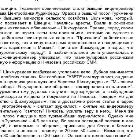
ппозиции. Главными обвиняемыми стали бывший вице-премьер
лава Центробанка Худайберды Оразов и бывший посол Туркмении
бывшего министра сельского хозяйства Ыклымова, который,
ас проживает в Швеции. Начались аресты. Брали в основном
дин из главных обвиняемых – Шихмурадов. Правда, перед своим
зывал не верить всем тем признаниям, которые он сделает в
 действием психотропных веществ. "Признания" действительно
вою вину, так и вину остальных арестованных и находящихся в
ись наркотиков в Москве". При этом Шихмурадов говорил, что
уркменскому народу". В изобличительной речи упоминалась и
кс-вице-премьер утверждал, что "манипулировал российским
ивную информацию о Ниязове в российских СМИ.
м" Шихмурадова возбуждено уголовное дело. Дубнов занимается
арабских странах. Как сообщил ГАЗЕТЕ сам журналист, он давно
ых в организации покушения Борисом Шихмурадовым: "Мы знаем
вобода". Регулярно с ним общался – как журналист с политиком".
Туркмении ему удалось получить подтверждение о возбуждении
роизводство из дела о покушении на Ниязова. Поводом же для
мство с Шихмурадовым, так и достаточно резкие статьи в адрес
 употребления, - считает журналист, - снятые на видеокамеру
ительную "святость" Ниязова, усилить веру в него... Меня же
сто плохо пишущим про туркменбаши журналистом. Однако мне
 в Туркмению – 4-5 раз в год. Во время последней поездки в мае
дей, с которыми я общался, привозили для бесед в Комитет
ларов, я не знаю - почему не 20 или 50 тысяч... Возможно, что
 30 сребреников, а я 30 тысяч... Однако это только моя версия".