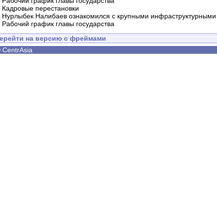
-
Рабочий график главы государства
-
Кадровые перестановки
-
Нурлыбек Налибаев ознакомился с крупными инфраструктурными 
-
Рабочий график главы государства
ерейти на версию с фреймами
©
CentrAsia