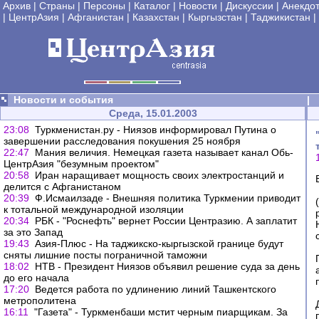
Архив
|
Страны
|
Персоны
|
Каталог
|
Новости
|
Дискуссии
|
Анекдо
|
ЦентрАзия
|
Афганистан
|
Казахстан
|
Кыргызстан
|
Таджикистан
|
Новости и события
|
Среда, 15.01.2003
23:08
Туркменистан.ру - Ниязов информировал Путина о
завершении расследования покушения 25 ноября
22:47
Мания величия. Немецкая газета называет канал Обь-
ЦентрАзия "безумным проектом"
20:58
Иран наращивает мощность своих электростанций и
делится с Афганистаном
20:39
Ф.Исмаилзаде - Внешняя политика Туркмении приводит
к тотальной международной изоляции
20:34
РБК - "Роснефть" вернет России Центразию. А заплатит
за это Запад
19:43
Азия-Плюс - На таджикско-кыргызской границе будут
сняты лишние посты пограничной таможни
18:02
НТВ - Президент Ниязов объявил решение суда за день
до его начала
17:20
Ведется работа по удлинению линий Ташкентского
метрополитена
16:11
"Газета" - Туркменбаши мстит черным пиарщикам. За