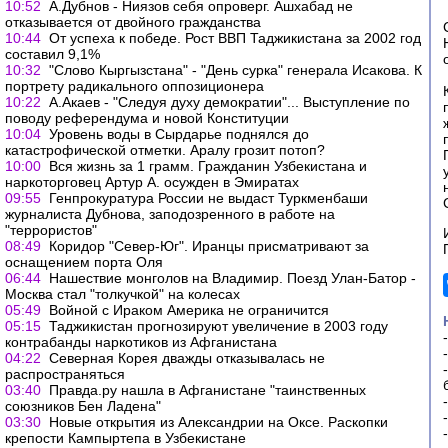
10:52
А.Дубнов - Ниязов себя опроверг. Ашхабад не
отказывается от двойного гражданства
10:44
От успеха к победе. Рост ВВП Таджикистана за 2002 год
составил 9,1%
10:32
"Слово Кыргызстана" - "День сурка" генерала Исакова. К
портрету радикального оппозиционера
10:22
А.Акаев - "Следуя духу демократии"... Выступление по
поводу референдума и новой Конституции
10:04
Уровень воды в Сырдарье поднялся до
катастрофической отметки. Аралу грозит потоп?
10:00
Вся жизнь за 1 грамм. Гражданин Узбекистана и
наркоторговец Артур А. осужден в Эмиратах
09:55
Генпрокуратура России не выдаст Туркменбаши
журналиста Дубнова, заподозренного в работе на
"террористов"
08:49
Коридор "Север-Юг". Иранцы присматривают за
оснащением порта Оля
06:44
Нашествие монголов на Владимир. Поезд Улан-Батор -
Москва стал "толкучкой" на колесах
05:49
Войной с Ираком Америка не ограничится
05:15
Таджикистан прогнозируют увеличение в 2003 году
контрабанды наркотиков из Афганистана
04:22
Северная Корея дважды отказывалась не
распространяться
03:40
Правда.ру нашла в Афганистане "таинственных
союзников Бен Ладена"
03:30
Новые открытия из Aлександрии на Oксе. Раскопки
крепости Кампыртепа в Узбекистане