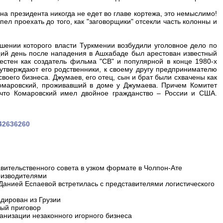
а президента никогда не едет во главе кортежа, это немыслимо!
ел проехать до того, как "заговорщики" отсекли часть колонны и
шении которого власти Туркмении возбудили уголовное дело по
ий день после нападения в Ашхабаде был арестован известный
естен как создатель фильма "СВ" и популярной в конце 1980-х
 утверждают его родственники, к своему другу предпринимателю
воего бизнеса. Джумаев, его отец, сын и брат были схвачены как
омаровский, проживавший в доме у Джумаева. Причем Комитет
 что Комаровский имел двойное гражданство – России и США.
042636260
вительственного совета в узком формате в Чолпон-Ате
оизводителями
 Данией Еспаевой встретилась с представителями логистического
дирован из Грузии
ный приговор
анизации незаконного игорного бизнеса