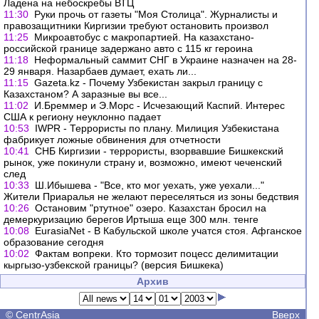
Ладена на небоскребы ВТЦ
11:30
Руки прочь от газеты "Моя Столица". Журналисты и
правозащитники Киргизии требуют остановить произвол
11:25
Микроавтобус с макропартией. На казахстано-
российской границе задержано авто с 115 кг героина
11:18
Неформальный саммит СНГ в Украине назначен на 28-
29 января. Назарбаев думает, ехать ли...
11:15
Gazeta.kz - Почему Узбекистан закрыл границу с
Казахстаном? А заразные вы все...
11:02
И.Бреммер и Э.Морс - Исчезающий Каспий. Интерес
США к региону неуклонно падает
10:53
IWPR - Террористы по плану. Милиция Узбекистана
фабрикует ложные обвинения для отчетности
10:41
СНБ Киргизии - террористы, взорвавшие Бишкекский
рынок, уже покинули страну и, возможно, имеют чеченский
след
10:33
Ш.Ибышева - "Все, кто мог уехать, уже уехали..."
Жители Приаралья не желают переселяться из зоны бедствия
10:26
Остановим "ртутное" озеро. Казахстан бросил на
демеркуризацию берегов Иртыша еще 300 млн. тенге
10:08
EurasiaNet - В Кабульской школе учатся стоя. Афганское
образование сегодня
10:02
Фактам вопреки. Кто тормозит поцесс делимитации
кыргызо-узбекской границы? (версия Бишкека)
Архив
©
CentrAsia
Вверх