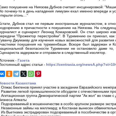
Само покушение на Ниязова Дубнов считает инсценировкой: "Машин
Но почему-то в день нападения лимузин ехал именно впереди и усп
открыли огонь…"
Кстати, Дубнов стал не первым иностранным журналистом, в отно
подозрению в причастности к покушению на Ниязова. На следующ
журналист и сценарист Леонид Комаровский. Он стал широко изв
передачи "Прожектор перестройки". В Туркмению он приехал, как
Гуванчу Джумаеву для изучения новых возможностей для развития с
участники покушения на туркменбаши. Вскоре был задержан и К
национальной безопасности Туркмении не остановило даже то,
Сценариста задержали и отправили в следственный изолятор.
Источник -
Газета
Постоянный адрес статьи -
https://centrasia.org/newsA.php?st=1
Новости Казахстана
-
Олжас Бектенов принял участие в заседании Евразийского межпра
-
Развитие легкой промышленности обсудили с отечественными пр
-
Агитационная группа Демократической партии "Ак жол" во главе с
бизнеса Алматы
-
Подозреваемый в мошенничестве в особо крупном размере экстра
-
Незаконные займы на миллиард: в Костанае вынесен обвинитель
-
Из Вьетнама экстрадирован подозреваемый в пособничестве в орг