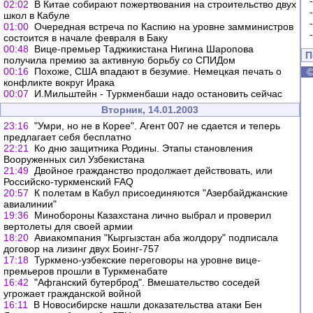
02:02
В Китае собирают пожертвования на строительство двух
школ в Кабуле
01:00
Очередная встреча по Каспию на уровне замминистров
состоится в начале февраля в Баку
00:48
Вице-премьер Таджикистана Нигина Шаропова
П
получила премию за активную борьбу со СПИДом
00:16
Похоже, США впадают в безумие. Немецкая печать о
конфликте вокруг Ирака
00:07
И.Мильштейн - Туркменбаши надо остановить сейчас
Вторник, 14.01.2003
23:16
"Умри, но не в Корее". Агент 007 не сдается и теперь
предлагает себя бесплатно
22:21
Ко дню защитника Родины. Этапы становления
Вооруженных сил Узбекистана
21:49
Двойное гражданство продолжает действовать, или
Российско-туркменский FAQ
20:57
К полетам в Кабул присоединяются "Азербайджанские
авиалинии"
19:36
Минобороны Казахстана лично выбрал и проверил
вертолеты для своей армии
18:20
Авиакомпания "Кыргызстан аба жолдору" подписала
договор на лизинг двух Боинг-757
17:18
Туркмено-узбекские переговоры на уровне вице-
премьеров прошли в Туркменабате
16:42
"Афганский бутерброд". Вмешательство соседей
угрожает гражданской войной
16:11
В Новосибирске нашли доказательства атаки Бен