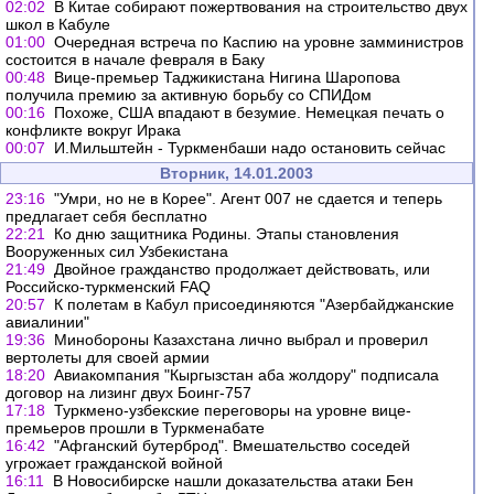
02:02
В Китае собирают пожертвования на строительство двух
школ в Кабуле
01:00
Очередная встреча по Каспию на уровне замминистров
состоится в начале февраля в Баку
00:48
Вице-премьер Таджикистана Нигина Шаропова
получила премию за активную борьбу со СПИДом
00:16
Похоже, США впадают в безумие. Немецкая печать о
конфликте вокруг Ирака
00:07
И.Мильштейн - Туркменбаши надо остановить сейчас
Вторник, 14.01.2003
23:16
"Умри, но не в Корее". Агент 007 не сдается и теперь
предлагает себя бесплатно
22:21
Ко дню защитника Родины. Этапы становления
Вооруженных сил Узбекистана
21:49
Двойное гражданство продолжает действовать, или
Российско-туркменский FAQ
20:57
К полетам в Кабул присоединяются "Азербайджанские
авиалинии"
19:36
Минобороны Казахстана лично выбрал и проверил
вертолеты для своей армии
18:20
Авиакомпания "Кыргызстан аба жолдору" подписала
договор на лизинг двух Боинг-757
17:18
Туркмено-узбекские переговоры на уровне вице-
премьеров прошли в Туркменабате
16:42
"Афганский бутерброд". Вмешательство соседей
угрожает гражданской войной
16:11
В Новосибирске нашли доказательства атаки Бен