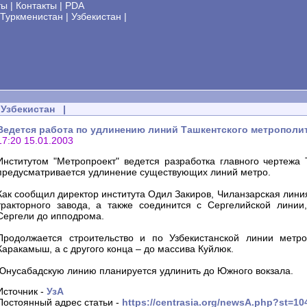
ты
|
Контакты
|
PDA
Туркменистан
|
Узбекистан
|
Узбекистан
|
Ведется работа по удлинению линий Ташкентского метрополи
17:20 15.01.2003
Институтом "Метропроект" ведется разработка главного чертежа 
предусматривается удлинение существующих линий метро.
Как сообщил директор института Одил Закиров, Чиланзарская лини
тракторного завода, а также соединится с Сергелийской линии
Сергели до ипподрома.
Продолжается строительство и по Узбекистанской линии метро
Каракамыш, а с другого конца – до массива Куйлюк.
Юнусабадскую линию планируется удлинить до Южного вокзала.
Источник -
УзА
Постоянный адрес статьи -
https://centrasia.org/newsA.php?st=1