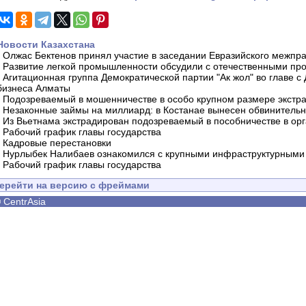
Новости Казахстана
-
Олжас Бектенов принял участие в заседании Евразийского межпра
-
Развитие легкой промышленности обсудили с отечественными пр
-
Агитационная группа Демократической партии "Ак жол" во главе с
бизнеса Алматы
-
Подозреваемый в мошенничестве в особо крупном размере экстра
-
Незаконные займы на миллиард: в Костанае вынесен обвинитель
-
Из Вьетнама экстрадирован подозреваемый в пособничестве в орг
-
Рабочий график главы государства
-
Кадровые перестановки
-
Нурлыбек Налибаев ознакомился с крупными инфраструктурными 
-
Рабочий график главы государства
ерейти на версию с фреймами
©
CentrAsia