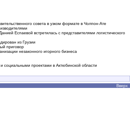
вительственного совета в узком формате в Чолпон-Ате
оизводителями
 Данией Еспаевой встретилась с представителями логистического
дирован из Грузии
ный приговор
анизации незаконного игорного бизнеса
и социальными проектами в Актюбинской области
Вверх