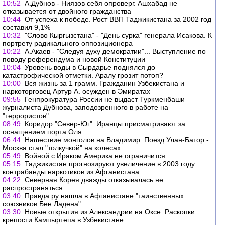
10:52
А.Дубнов - Ниязов себя опроверг. Ашхабад не
отказывается от двойного гражданства
10:44
От успеха к победе. Рост ВВП Таджикистана за 2002 год
составил 9,1%
10:32
"Слово Кыргызстана" - "День сурка" генерала Исакова. К
портрету радикального оппозиционера
10:22
А.Акаев - "Следуя духу демократии"... Выступление по
поводу референдума и новой Конституции
10:04
Уровень воды в Сырдарье поднялся до
катастрофической отметки. Аралу грозит потоп?
10:00
Вся жизнь за 1 грамм. Гражданин Узбекистана и
наркоторговец Артур А. осужден в Эмиратах
09:55
Генпрокуратура России не выдаст Туркменбаши
журналиста Дубнова, заподозренного в работе на
"террористов"
08:49
Коридор "Север-Юг". Иранцы присматривают за
оснащением порта Оля
06:44
Нашествие монголов на Владимир. Поезд Улан-Батор -
Москва стал "толкучкой" на колесах
05:49
Войной с Ираком Америка не ограничится
05:15
Таджикистан прогнозируют увеличение в 2003 году
контрабанды наркотиков из Афганистана
04:22
Северная Корея дважды отказывалась не
распространяться
03:40
Правда.ру нашла в Афганистане "таинственных
союзников Бен Ладена"
03:30
Новые открытия из Aлександрии на Oксе. Раскопки
крепости Кампыртепа в Узбекистане