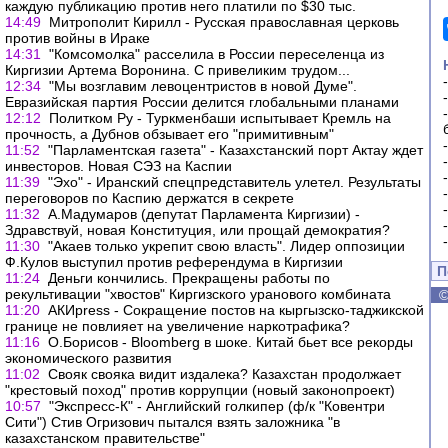
каждую публикацию против него платили по $30 тыс.
14:49
Митрополит Кирилл - Русская православная церковь
против войны в Ираке
14:31
"Комсомолка" расселила в России переселенца из
Киргизии Артема Воронина. С привеликим трудом...
12:34
"Мы возглавим левоцентристов в новой Думе".
Евразийская партия России делится глобальными планами
12:12
Политком Ру - Туркменбаши испытывает Кремль на
прочность, а Дубнов обзывает его "примитивным"
11:52
"Парламентская газета" - Казахстанский порт Актау ждет
инвесторов. Новая СЭЗ на Каспии
11:39
"Эхо" - Иранский спецпредставитель улетел. Результаты
переговоров по Каспию держатся в секрете
11:32
А.Мадумаров (депутат Парламента Киргизии) -
Здравствуй, новая Конституция, или прощай демократия?
11:30
"Акаев только укрепит свою власть". Лидер оппозиции
Ф.Кулов выступил против референдума в Киргизии
П
11:24
Деньги кончились. Прекращены работы по
рекультивации "хвостов" Киргизского уранового комбината
11:20
АКИpress - Сокращение постов на кыргызско-таджикской
границе не повлияет на увеличение наркотрафика?
11:16
О.Борисов - Bloomberg в шоке. Китай бьет все рекорды
экономического развития
11:02
Свояк свояка видит издалека? Казахстан продолжает
"крестовый поход" против коррупции (новый законопроект)
10:57
"Экспресс-К" - Английский голкипер (ф/к "Ковентри
Сити") Стив Огризович пытался взять заложника "в
казахстанском правительстве"