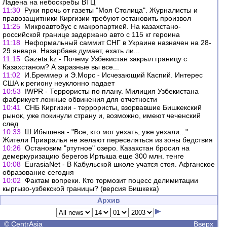
Ладена на небоскребы ВТЦ
11:30
Руки прочь от газеты "Моя Столица". Журналисты и
правозащитники Киргизии требуют остановить произвол
11:25
Микроавтобус с макропартией. На казахстано-
российской границе задержано авто с 115 кг героина
11:18
Неформальный саммит СНГ в Украине назначен на 28-
29 января. Назарбаев думает, ехать ли...
11:15
Gazeta.kz - Почему Узбекистан закрыл границу с
Казахстаном? А заразные вы все...
11:02
И.Бреммер и Э.Морс - Исчезающий Каспий. Интерес
США к региону неуклонно падает
10:53
IWPR - Террористы по плану. Милиция Узбекистана
фабрикует ложные обвинения для отчетности
10:41
СНБ Киргизии - террористы, взорвавшие Бишкекский
рынок, уже покинули страну и, возможно, имеют чеченский
след
10:33
Ш.Ибышева - "Все, кто мог уехать, уже уехали..."
Жители Приаралья не желают переселяться из зоны бедствия
10:26
Остановим "ртутное" озеро. Казахстан бросил на
демеркуризацию берегов Иртыша еще 300 млн. тенге
10:08
EurasiaNet - В Кабульской школе учатся стоя. Афганское
образование сегодня
10:02
Фактам вопреки. Кто тормозит поцесс делимитации
кыргызо-узбекской границы? (версия Бишкека)
Архив
©
CentrAsia
Вверх