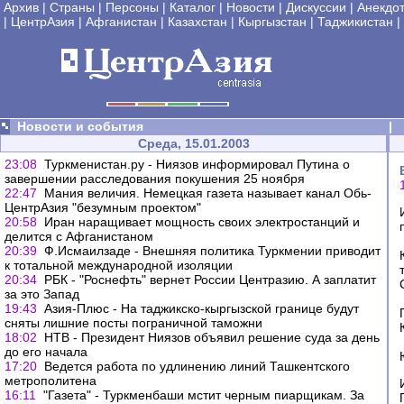
Архив
|
Страны
|
Персоны
|
Каталог
|
Новости
|
Дискуссии
|
Анекдо
|
ЦентрАзия
|
Афганистан
|
Казахстан
|
Кыргызстан
|
Таджикистан
|
Новости и события
|
Среда, 15.01.2003
23:08
Туркменистан.ру - Ниязов информировал Путина о
завершении расследования покушения 25 ноября
22:47
Мания величия. Немецкая газета называет канал Обь-
ЦентрАзия "безумным проектом"
20:58
Иран наращивает мощность своих электростанций и
делится с Афганистаном
20:39
Ф.Исмаилзаде - Внешняя политика Туркмении приводит
к тотальной международной изоляции
20:34
РБК - "Роснефть" вернет России Центразию. А заплатит
за это Запад
19:43
Азия-Плюс - На таджикско-кыргызской границе будут
сняты лишние посты пограничной таможни
18:02
НТВ - Президент Ниязов объявил решение суда за день
до его начала
17:20
Ведется работа по удлинению линий Ташкентского
метрополитена
16:11
"Газета" - Туркменбаши мстит черным пиарщикам. За